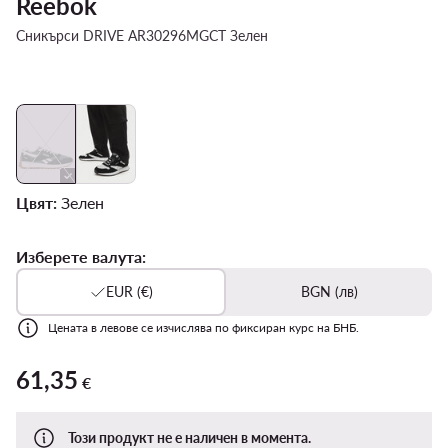
Reebok
Сникърси DRIVE AR30296MGCT Зелен
Цвят:
Зелен
Изберете валута:
EUR (€)
BGN (лв)
Цената в левове се изчислява по фиксиран курс на БНБ.
61,35
61,35 €
€
Този продукт не е наличен в момента.