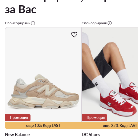
за Вас
Спонсорирани
Спонсорирани
Промоция
Промоция
още 10% Код: LAST
още 25% Код: LAST
New Balance
DC Shoes