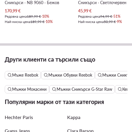
Сникърси · NB 9060 · Бежов
Сникърси · Светлочервен
Актуална цена
Актуална цена
170,99
€
45,99
€
Редовна цена
189,99 €
-10%
Редовна цена
94,99 €
-51%
Най-ниска цена
189,99 €
-10%
Най-ниска цена
50,99 €
-9%
Други клиенти са търсили също
Мъже Reebok
Мъжки Обувки Reebok
Мъжки Сникър
Мъжки Мокасини
Мъжки Сникърси G-Star Raw
Кецо
Популярни марки от тази категория
Hechter Paris
Kappa
Guess Jeans
Clara Barson