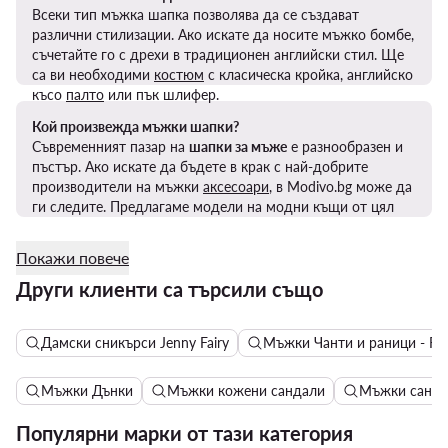
Всеки тип мъжка шапка позволява да се създават
различни стилизации. Ако искате да носите мъжко бомбе,
съчетайте го с дрехи в традиционен английски стил. Ще
са ви необходими
костюм
с класическа кройка, английско
късо
палто
или пък шлифер.
Кой произвежда мъжки шапки?
Съвременният пазар на
шапки за мъже
е разнообразен и
пъстър. Ако искате да бъдете в крак с най-добрите
производители на мъжки
аксесоари
, в Modivo.bg може да
ги следите. Предлагаме модели на модни къщи от цял
свят.
Покажи повече
Други клиенти са търсили също
Дамски сникърси Jenny Fairy
Мъжки Чанти и раници - Re
Мъжки Дънки
Мъжки кожени сандали
Мъжки санда
Популярни марки от тази категория