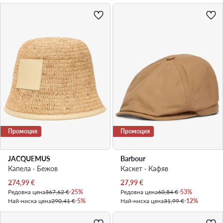
Промоция
Промоция
JACQUEMUS
Barbour
Капела · Бежов
Каскет · Кафяв
Актуална цена
Актуална цена
274,99
€
27,99
€
Редовна цена
367,62 €
-25%
Редовна цена
60,84 €
-53%
Най-ниска цена
290,41 €
-5%
Най-ниска цена
31,99 €
-12%