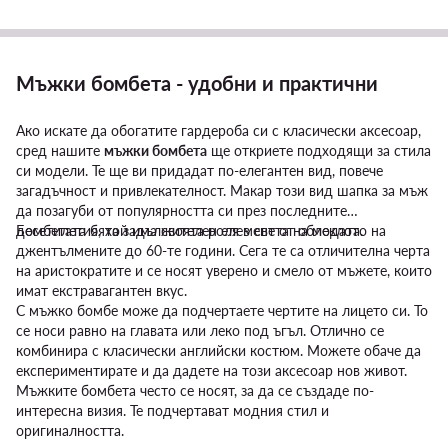
Мъжки бомбета - удобни и практични
Ако искате да обогатите гардероба си с класически аксесоар,
сред нашите
мъжки бомбета
ще откриете подходящи за стила
си модели. Те ще ви придадат по-елегантен вид, повече
загадъчност и привлекателност. Макар този вид шапка за мъж
да позагуби от популярността си през последните
десетилетия, той има своята роля в света на модата.
Бомбетата бяха задължителен елемент от облеклото на
джентълмените до 60-те години. Сега те са отличителна черта
на аристократите и се носят уверено и смело от мъжете, които
имат екстравагантен вкус.
С мъжко бомбе може да подчертаете чертите на лицето си. То
се носи равно на главата или леко под ъгъл. Отлично се
комбинира с класически английски костюм. Можете обаче да
експериментирате и да дадете на този аксесоар нов живот.
Мъжките бомбета често се носят, за да се създаде по-
интересна визия. Те подчертават модния стил и
оригиналността.