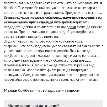
преоткриват и модернизират. Вземете като пример шапката за
бейзбол. Тя е може би най-популярният мъжки аксесоар и се
състои от мека част и твърда козирка. Предпочитана е, защото
създава комфортни условия, в които може да се насладите на
Когато избирате модел за себе си, обърнете внимание на
различни занимания – спорт, работа, развлечение и т.н.
размера му. Той трябва да бъде по мярка. След това
подходете идейно и помислете с какви
дрехи
може да носите
шапката. Препоръчително е шапката да бъде подбрана в
съответствие с цвета на лицето ви.
За да отговорят на потребностите на повече хора,
съвременните производители умело създават шапки за мъже в
универсален стил и с оригинален дизайн. Така може да
подберете модерен аксесоар по ваш вкус и да го използвате
като акцент към различните си облекла според повода.
В онлайн магазина лесно може да откриете търсения вид
мъжка шапка. Използвайте филтъра, за да подредите
артикулите. След това може да ограничите още резултатите,
посочвайки сезон, производствена серия, марка или пък цвят.
Мъжки бомбета - често задавани въпроси
Мъжки шапки - как да ги носим?