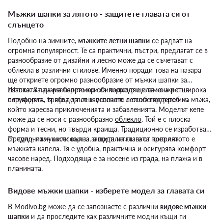
Мъжки шапки за лятото - защитете главата си от
слънцето
Подобно на зимните,
мъжките летни шапки
се радват на
огромна популярност. Те са практични, пъстри, предлагат се в
разнообразие от дизайни и лесно може да се съчетават с
облекла в различни стилове. Именно поради това на пазара
ще откриете огромно разнообразие от мъжки шапки за
лятото. За да разберете кои са подходящи за конкретна
Шапката панама например обикновено е сламена и с широка
ситуацията, трябва да се запознаете с особеностите им.
периферия. Тя ще допълни успешно летния гардероб на мъжа,
който харесва приключенията и забавленията. Моделът кепе
може да се носи с разнообразно
облекло
. Той е с плоска
форма и тесни, но твърди краища. Традиционно се изработва
от туид, памук или вълна, а подплатата е от коприна.
Предпочитан аксесоар за защита на главата през лятото е
мъжката капела. Тя е удобна, практична и осигурява комфорт
часове наред. Подходяща е за носене из града, на плажа и в
планината.
Видове мъжки шапки - изберете модел за главата си
В Modivo.bg може да се запознаете с различни
видове мъжки
шапки
и да проследите как различните модни къщи ги