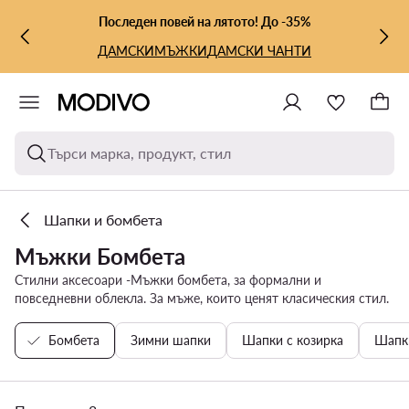
КЪМ ОСНОВНОТО СЪДЪРЖАНИЕ
КЪМ ТЪРСЕНЕ
Последен повей на лятото! До -35%
ДАМСКИ
МЪЖКИ
ДАМСКИ ЧАНТИ
Търси марка, продукт, стил
Шапки и бомбета
Мъжки Бомбета
Стилни аксесоари -Мъжки бомбета, за формални и
повседневни облекла. За мъже, които ценят класическия стил.
Бомбета
Зимни шапки
Шапки с козирка
Шапки