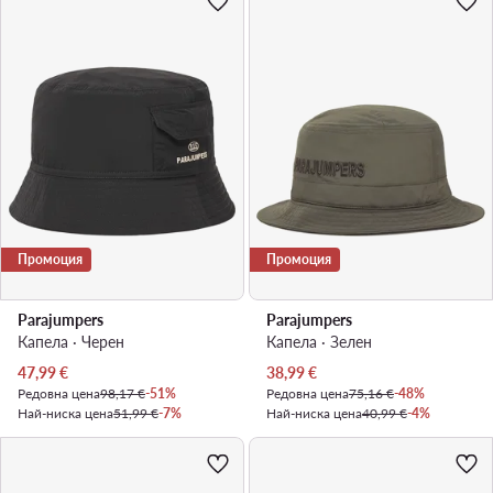
Промоция
Промоция
Parajumpers
Parajumpers
Капела · Черен
Капела · Зелен
Актуална цена
Актуална цена
47,99
€
38,99
€
Редовна цена
98,17 €
-51%
Редовна цена
75,16 €
-48%
Най-ниска цена
51,99 €
-7%
Най-ниска цена
40,99 €
-4%