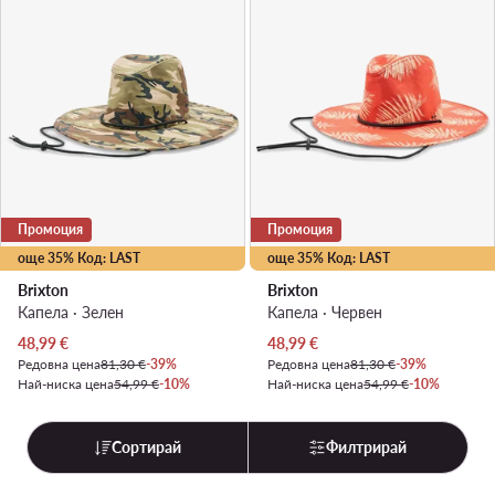
Промоция
Промоция
още 35% Код: LAST
още 35% Код: LAST
Brixton
Brixton
Капела · Зелен
Капела · Червен
Актуална цена
Актуална цена
48,99
€
48,99
€
Редовна цена
81,30 €
-39%
Редовна цена
81,30 €
-39%
Най-ниска цена
54,99 €
-10%
Най-ниска цена
54,99 €
-10%
Сортирай
Филтрирай