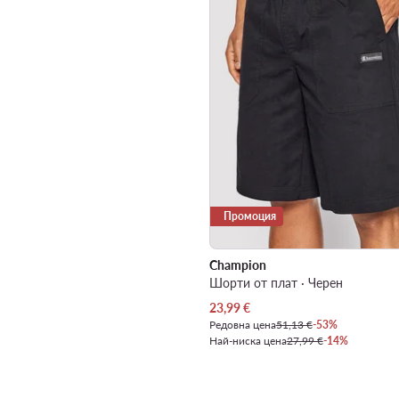
Промоция
Champion
Шорти от плат · Черен
Актуална цена
23,99
€
Редовна цена
51,13 €
-53%
Най-ниска цена
27,99 €
-14%