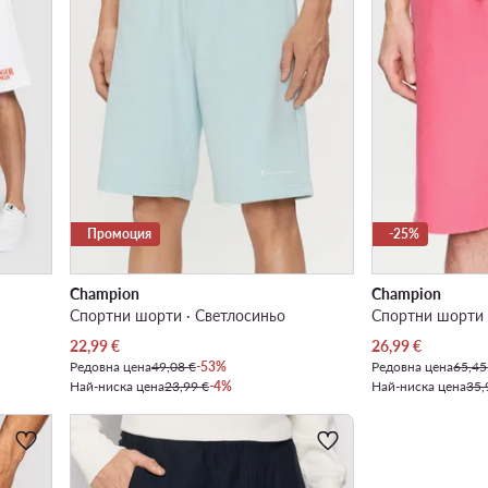
Промоция
-25%
Champion
Champion
Спортни шорти · Светлосиньо
Спортни шорти 
Актуална цена
Актуална цена
22,99
€
26,99
€
Редовна цена
49,08 €
-53%
Редовна цена
65,45
Най-ниска цена
23,99 €
-4%
Най-ниска цена
35,