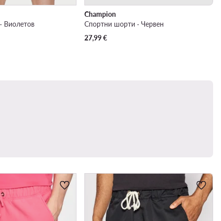
Champion
· Виолетов
Спортни шорти · Червен
27,99
€