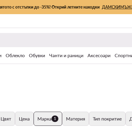
лятото с отстъпки до -35%! Открий летните находки
ДАМСКИ
МЪЖ
и
Облекло
Обувки
Чанти и раници
Аксесоари
Спортн
Цвят
Цена
Марка
Материя
Тип покритие
Д
1