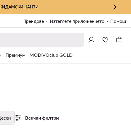
КИ
ДАМСКИ ЧАНТИ
Трендове
Изтеглете приложението
Помощ
и
Премиум
MODIVOclub GOLD
есен
Всички филтри