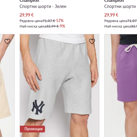
Champion
Champion
Спортни шорти · Зелен
Спортни шорти 
Актуална цена
Актуална цена
29,99
€
29,99
€
Редовна цена
71,07 €
-57%
Редовна цена
71,07
Най-ниска цена
32,99 €
-9%
Най-ниска цена
32,
Промоция