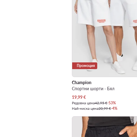
Промоция
Champion
Спортни шорти · Бял
Актуална цена
19,99
€
Редовна цена
42,95 €
-53%
Най-ниска цена
20,99 €
-4%