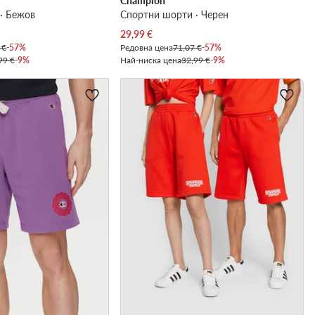
Champion
· Бежов
Спортни шорти · Черен
Актуална цена
29,99
€
 €
-57%
Редовна цена
71,07 €
-57%
99 €
-9%
Най-ниска цена
32,99 €
-9%