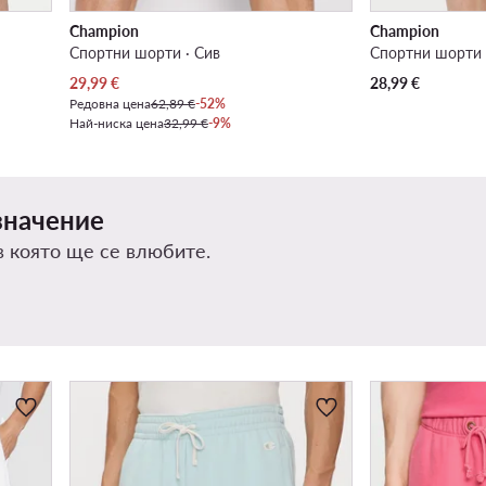
Champion
Champion
Спортни шорти · Сив
Спортни шорти 
Актуална цена
29,99
€
28,99
€
Редовна цена
62,89 €
-52%
Най-ниска цена
32,99 €
-9%
значение
в която ще се влюбите.