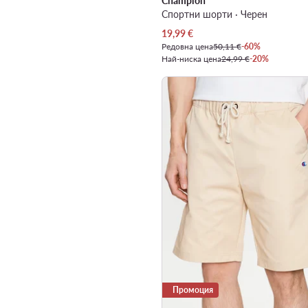
Champion
Спортни шорти · Черен
Актуална цена
19,99
€
Редовна цена
50,11 €
-60%
Най-ниска цена
24,99 €
-20%
Промоция