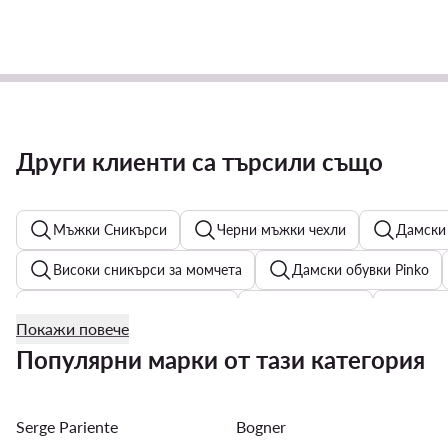
Други клиенти са търсили също
Мъжки Сникърси
Черни мъжки чехли
Дамски 
Високи сникърси за момчета
Дамски обувки Pinko
Мъжки Якета - G-Star Raw
За през рамо
Мъжки
Покажи повече
Дамско бельо Juicy Couture
Дамски пуловери - Мат
Популярни марки от тази категория
Serge Pariente
Bogner