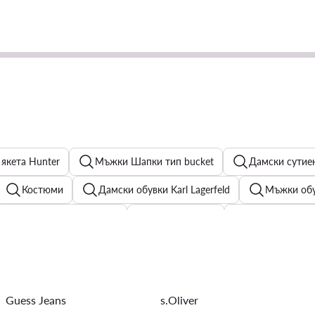
якета Hunter
Мъжки Шапки тип bucket
Дамски сутие
Костюми
Дамски обувки Karl Lagerfeld
Мъжки обу
 Панталони - G-Star Raw
Детски палта
Мъжки обувки
ериал: Кашмир
Мъжки потници
Дамски обеци
М
Guess Jeans
s.Oliver