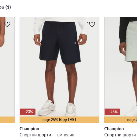
и (1)
-23%
-23%
още 25% Код: LAST
още 
Champion
Champion
Спортни шорти · Тъмносин
Спортни шорти 