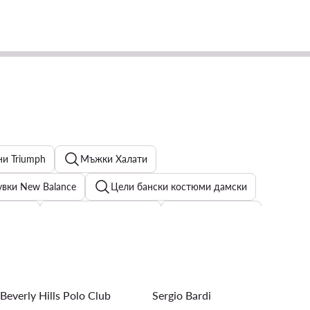
ни Triumph
Мъжки Халати
вки New Balance
Цели бански костюми дамски
 Guess
Мъжки Портфейли
Дамски Чизми
ъжки часовници Fossil
Beverly Hills Polo Club
Sergio Bardi