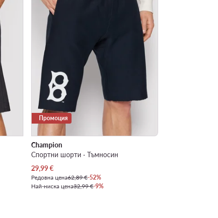
Промоция
Champion
Спортни шорти · Тъмносин
Актуална цена
29,99
€
Редовна цена
62,89 €
-52%
Най-ниска цена
32,99 €
-9%