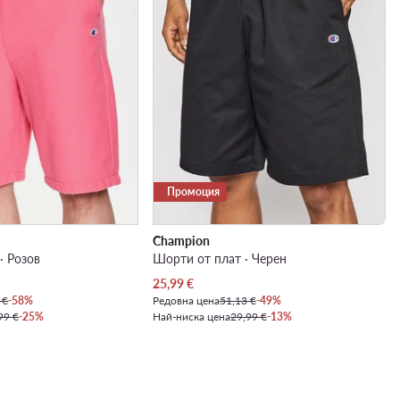
Промоция
Champion
· Розов
Шорти от плат · Черен
Актуална цена
25,99
€
 €
-58%
Редовна цена
51,13 €
-49%
99 €
-25%
Най-ниска цена
29,99 €
-13%