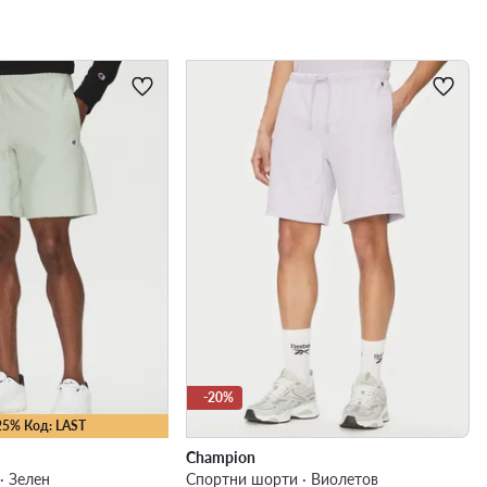
-20%
25% Код: LAST
Champion
· Зелен
Спортни шорти · Виолетов