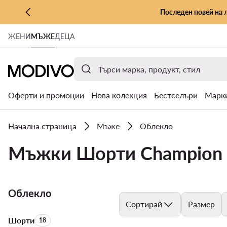
Последен повей на 
КЪМ ОСНОВНОТО СЪДЪРЖАНИЕ
ЖЕНИ
МЪЖЕ
ДЕЦА
КЪМ ТЪРСЕНЕ
Оферти и промоции
Нова колекция
Бестселъри
Марк
Начална страница
Мъже
Облекло
Мъжки Шорти Champion
Облекло
Сортирай
Размер
Шорти
Брой на продуктите:
18