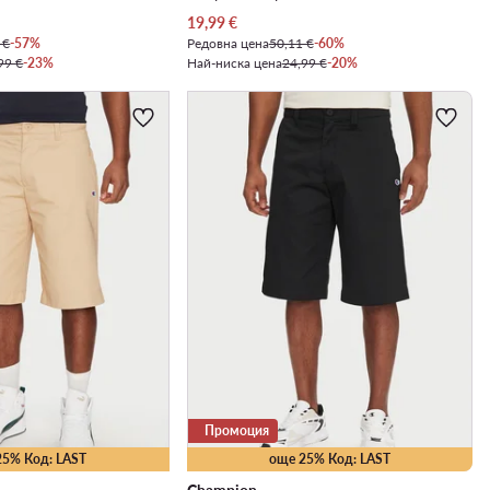
Актуална цена
19,99
€
 €
-57%
Редовна цена
50,11 €
-60%
99 €
-23%
Най-ниска цена
24,99 €
-20%
Промоция
25% Код: LAST
още 25% Код: LAST