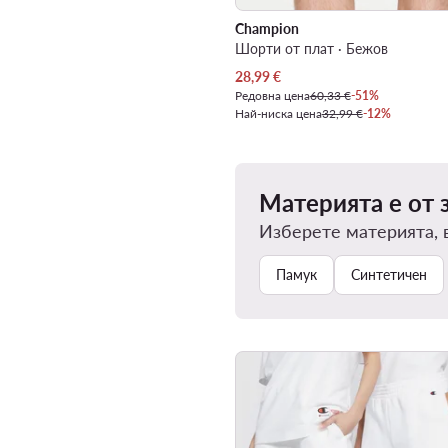
Champion
Шорти от плат · Бежов
Актуална цена
28,99
€
Редовна цена
60,33 €
-51%
Най-ниска цена
32,99 €
-12%
Материята е от 
Изберете материята, 
Памук
Синтетичен