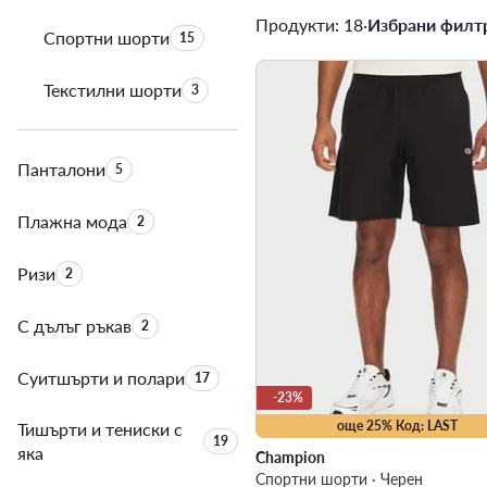
Продукти: 18
·
Избрани филтр
Спортни шорти
Брой на продуктите:
15
Текстилни шорти
Брой на продуктите:
3
Панталони
Брой на продуктите:
5
Плажна мода
Брой на продуктите:
2
Ризи
Брой на продуктите:
2
С дълъг ръкав
Брой на продуктите:
2
Суитшърти и полари
Брой на продуктите:
17
-23%
още 25% Код: LAST
Тишърти и тениски с
Брой на продуктите:
19
яка
Champion
Спортни шорти · Черен