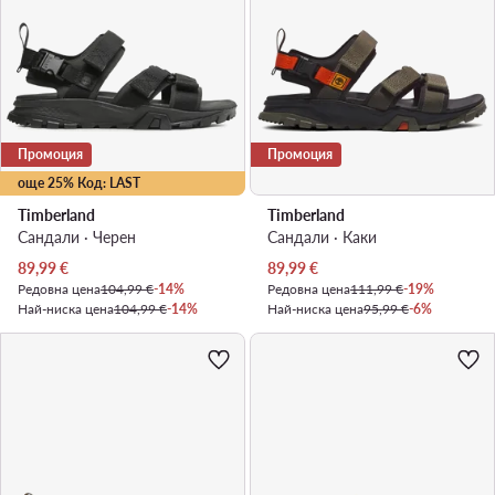
Промоция
Промоция
още 25% Код: LAST
Timberland
Timberland
Сандали · Черен
Сандали · Каки
Актуална цена
Актуална цена
89,99
€
89,99
€
Редовна цена
104,99 €
-14%
Редовна цена
111,99 €
-19%
Най-ниска цена
104,99 €
-14%
Най-ниска цена
95,99 €
-6%