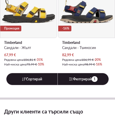
Промоция
-16%
Timberland
Timberland
Сандали · Жълт
Сандали · Тъмносин
Актуална цена
Актуална цена
67,99
€
82,99
€
Редовна цена
104,81 €
-35%
Редовна цена
104,99 €
-20%
Най-ниска цена
75,99 €
-10%
Най-ниска цена
98,99 €
-16%
Сортирай
Филтрирай
1
Други клиенти са търсили също