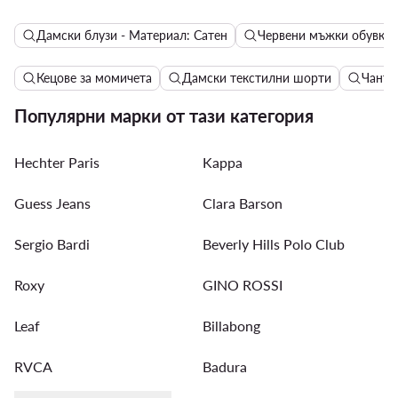
Дамски блузи - Материал: Сатен
Червени мъжки обувки
Кецове за момичета
Дамски текстилни шорти
Чанти 
Популярни марки от тази категория
Hechter Paris
Kappa
Guess Jeans
Clara Barson
Sergio Bardi
Beverly Hills Polo Club
Roxy
GINO ROSSI
Leaf
Billabong
RVCA
Badura