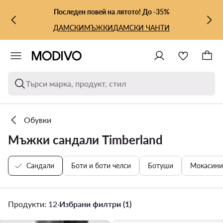
КЪМ ОСНОВНОТО СЪДЪРЖАНИЕ
КЪМ ТЪРСЕНЕ
Последен повей на лятото! До -35%
ДАМСКИ
МЪЖКИ
ДАМСКИ ЧАНТИ
Търси марка, продукт, стил
Обувки
Мъжки сандали Timberland
Сандали
Боти и боти челси
Ботуши
Мокасини
Продукти: 12
·
Избрани филтри (1)