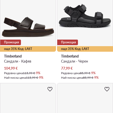
Промоция
Промоция
още 35% Код: LAST
още 35% Код: LAST
Timberland
Timberland
Сандали · Кафяв
Сандали · Черен
Актуална цена
Актуална цена
104,99
€
77,99
€
Редовна цена
115,99 €
-9%
Редовна цена
85,99 €
-9%
Най-ниска цена
115,99 €
-9%
Най-ниска цена
85,99 €
-9%