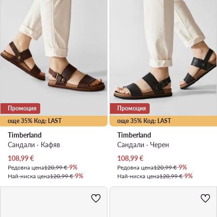
Промоция
Промоция
още 35% Код: LAST
още 35% Код: LAST
Timberland
Timberland
Сандали · Кафяв
Сандали · Черен
Актуална цена
Актуална цена
108,99
€
108,99
€
Редовна цена
120,99 €
-9%
Редовна цена
120,99 €
-9%
Най-ниска цена
120,99 €
-9%
Най-ниска цена
120,99 €
-9%