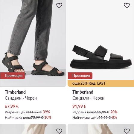
Промоция
Промоция
още 25% Код: LAST
Timberland
Timberland
Сандали · Черен
Сандали · Черен
Актуална цена
Актуална цена
67,99
€
91,99
€
Редовна цена
111,97 €
-39%
Редовна цена
115,99 €
-20%
Най-ниска цена
75,99 €
-10%
Най-ниска цена
99,99 €
-8%