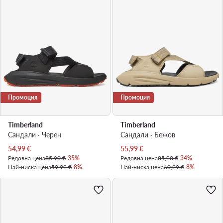
Промоция
Промоция
Timberland
Timberland
Сандали · Черен
Сандали · Бежов
Актуална цена
Актуална цена
54,99
€
55,99
€
Редовна цена
85,90 €
-35%
Редовна цена
85,90 €
-34%
Най-ниска цена
59,99 €
-8%
Най-ниска цена
60,99 €
-8%