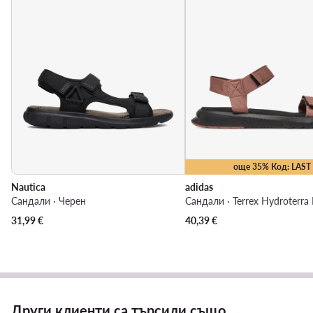
още 35% Код: LAST
Nautica
adidas
Сандали · Черен
31,99
€
40,39
€
Други клиенти са търсили също