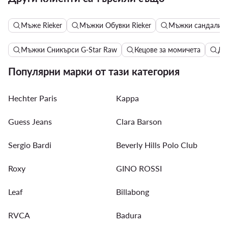
Мъже Rieker
Мъжки Обувки Rieker
Мъжки сандали R
Мъжки Сникърси G-Star Raw
Кецове за момичета
Да
Популярни марки от тази категория
Hechter Paris
Kappa
Guess Jeans
Clara Barson
Sergio Bardi
Beverly Hills Polo Club
Roxy
GINO ROSSI
Leaf
Billabong
RVCA
Badura