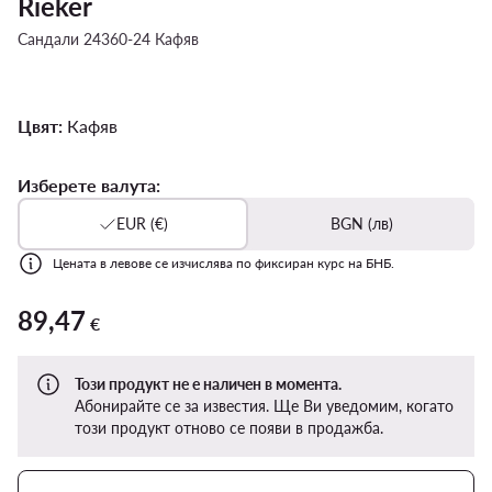
Rieker
Сандали 24360-24 Кафяв
Цвят:
Кафяв
Изберете валута:
EUR (€)
BGN (лв)
Цената в левове се изчислява по фиксиран курс на БНБ.
89,47
89,47 €
€
Този продукт не е наличен в момента.
Абонирайте се за известия. Ще Ви уведомим, когато
този продукт отново се появи в продажба.