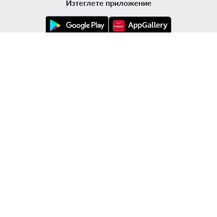
Изтеглете приложение
Обслужване на клиенти
Modivo
Информации
Смени държавата: България (BG)