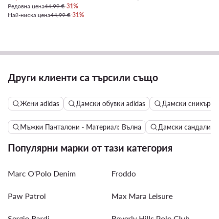
Редовна цена
44,99 €
-31%
Най-ниска цена
44,99 €
-31%
Други клиенти са търсили също
Жени adidas
Дамски обувки adidas
Дамски сникърси 
Мъжки Панталони - Материал: Вълна
Дамски сандали Li
Популярни марки от тази категория
Marc O'Polo Denim
Froddo
Paw Patrol
Max Mara Leisure
Sergio Bardi
Beverly Hills Polo Club