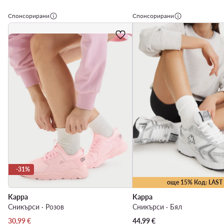
Спонсорирани
Спонсорирани
-31%
още 15% Код: LAST
Kappa
Kappa
Сникърси · Розов
Сникърси · Бял
Актуална цена
30,99
€
44,99
€