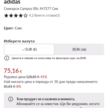
adidas
Сникърси Campus 00s JH7277 Син
Оценка на клиентите в скала от 1 до 5
4.2
⋅
Вижте отзиви
(5)
Цвят:
Син
Изберете валута:
EUR (€)
BGN (лв)
Цената в левове се изчислява по фиксиран курс на БНБ.
75,16
Актуална цена 75,16 €
€
Редовна цена:
128,85 €
-41%
Най-ниската цена в периода от 30 дни преди намалението:
81,81 €
-8%
Този продукт не е наличен в момента.
Абонирайте се за известия. Ще Ви уведомим, когато