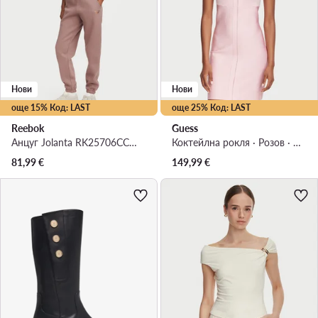
Нови
Нови
още 15% Код: LAST
още 25% Код: LAST
Reebok
Guess
Анцуг Jolanta RK25706CCW Кафяв Regular Fit
Коктейлна рокля · Розов · Мини
81,99
€
149,99
€