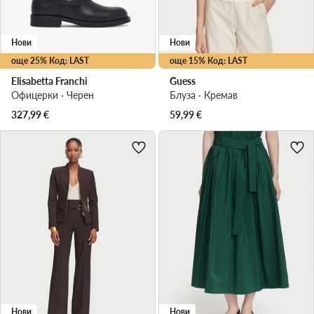
Нови
Нови
още 25% Код: LAST
още 15% Код: LAST
Elisabetta Franchi
Guess
Офицерки · Черен
Блуза · Кремав
327,99
€
59,99
€
Нови
Нови