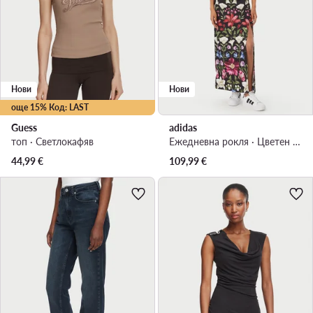
Нови
Нови
още 15% Код: LAST
Guess
adidas
топ · Светлокафяв
Ежедневна рокля · Цветен · Макси
44,99
€
109,99
€