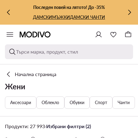
КЪМ ОСНОВНОТО СЪДЪРЖАНИЕ
КЪМ ТЪРСЕНЕ
Последен повей на лятото! До -35%
ДАМСКИ
МЪЖКИ
ДАМСКИ ЧАНТИ
Търси марка, продукт, стил
Начална страница
Жени
Аксесоари
Облекло
Обувки
Спорт
Чанти
Продукти: 27 993
·
Избрани филтри (2)