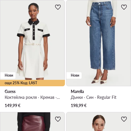
Нови
Нови
още 25% Код: LAST
Guess
Marella
Коктейлна рокля · Кремав · Мини
Дънки · Син · Regular Fit
149,99
€
198,99
€