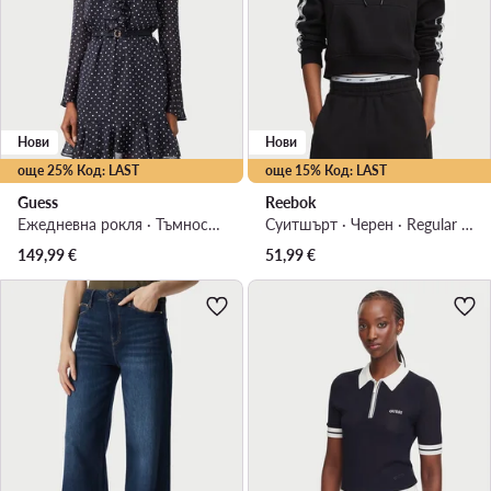
Нови
Нови
още 25% Код: LAST
още 15% Код: LAST
Guess
Reebok
Ежедневна рокля · Тъмносин · Мини
Суитшърт · Черен · Regular Fit
149,99
€
51,99
€