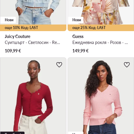
Нови
Нови
още 10% Код: LAST
още 25% Код: LAST
Juicy Couture
Guess
Суитшърт · Светлосин · Regular Fit
Ежедневна рокля · Розов · Мини
109,99
€
149,99
€