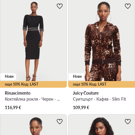
Нови
Нови
още 10% Код: LAST
още 10% Код: LAST
Rinascimento
Juicy Couture
Коктейлна рокля · Черен · Миди
Суитшърт · Кафяв · Slim Fit
116,99
€
109,99
€