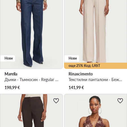
Нови
Нови
още 25% Код: LAST
Marella
Rinascimento
Дънки · Тъмносин · Regular Fit
Текстилни панталони · Бежов · Regular Fit
198,99
€
141,99
€