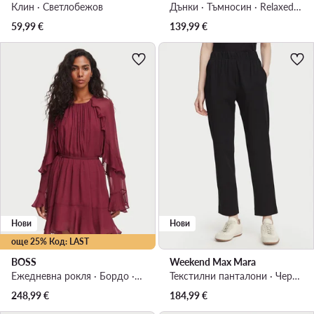
Клин · Светлобежов
Дънки · Тъмносин · Relaxed Fit
59,99
€
139,99
€
Нови
Нови
още 25% Код: LAST
BOSS
Weekend Max Mara
Ежедневна рокля · Бордо · Мини
Текстилни панталони · Черен · Regular Fit
248,99
€
184,99
€