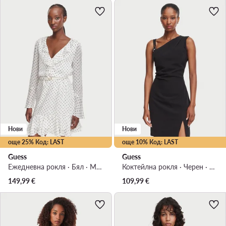
Нови
Нови
още 25% Код: LAST
още 10% Код: LAST
Guess
Guess
Ежедневна рокля · Бял · Мини
Коктейлна рокля · Черен · Мини
149,99
€
109,99
€