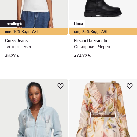
Trending
Нови
още 10% Код: LAST
още 25% Код: LAST
Guess Jeans
Elisabetta Franchi
Тишърт · Бял
Офицерки · Черен
38,99
€
272,99
€