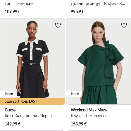
топ · Тъмносин
Долнище анцуг · Кафяв · Regular Fit
109,99
€
99,99
€
Нови
Нови
още 25% Код: LAST
Guess
Weekend Max Mara
Коктейлна рокля · Черен · Мини
Блуза · Тъмнозелен
149,99
€
158,99
€