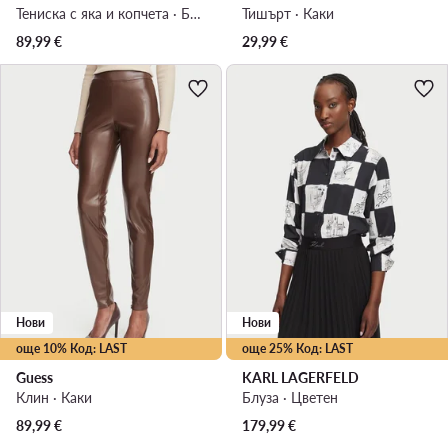
Тениска с яка и копчета · Бежов
Тишърт · Каки
89,99
€
29,99
€
Нови
Нови
още 10% Код: LAST
още 25% Код: LAST
Guess
KARL LAGERFELD
Клин · Каки
Блуза · Цветен
89,99
€
179,99
€