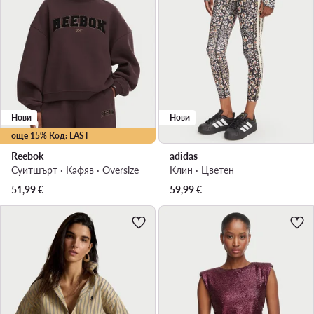
Нови
Нови
още 15% Код: LAST
Reebok
adidas
Суитшърт · Кафяв · Oversize
Клин · Цветен
51,99
€
59,99
€