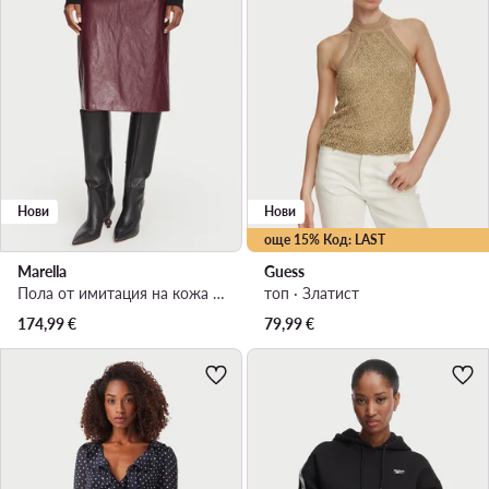
Нови
Нови
още 15% Код: LAST
Marella
Guess
Пола от имитация на кожа · Бордо · Миди
топ · Златист
174,99
€
79,99
€