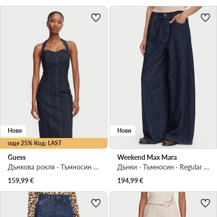
Нови
Нови
още 25% Код: LAST
Guess
Weekend Max Mara
Дънкова рокля · Тъмносин · Мини
Дънки · Тъмносин · Regular Fit
159,99
€
194,99
€