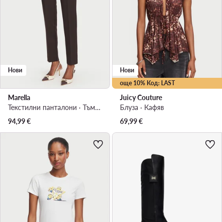
Нови
Нови
още 10% Код: LAST
Marella
Juicy Couture
Текстилни панталони · Тъмнокафяв · Regular Fit
Блуза · Кафяв
94,99
€
69,99
€