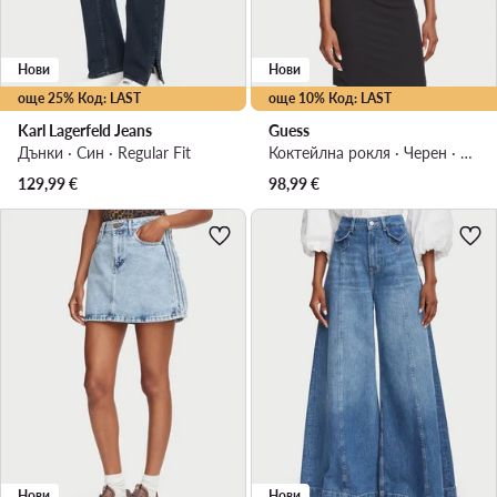
Нови
Нови
още 25% Код: LAST
още 10% Код: LAST
Karl Lagerfeld Jeans
Guess
Дънки · Син · Regular Fit
Коктейлна рокля · Черен · Мини
129,99
€
98,99
€
Нови
Нови