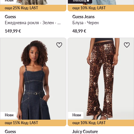
Нови
Trending
още 25% Код: LAST
още 10% Код: LAST
Guess
Guess Jeans
Ежедневна рокля · Зелен · Мини
Блуза · Черен
149,99
€
48,99
€
Нови
Нови
още 15% Код: LAST
още 10% Код: LAST
Guess
Juicy Couture