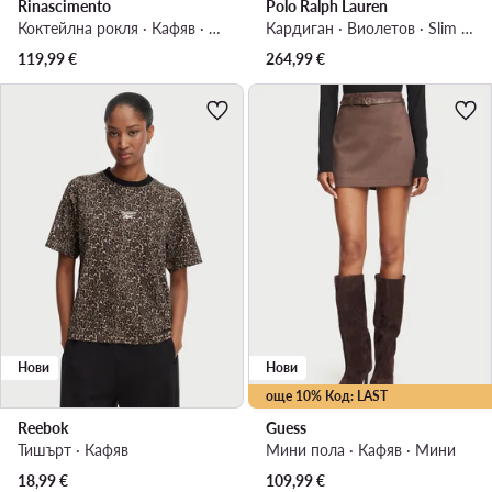
Rinascimento
Polo Ralph Lauren
Коктейлна рокля · Кафяв · Миди
Кардиган · Виолетов · Slim Fit
119,99
€
264,99
€
Нови
Нови
още 10% Код: LAST
Reebok
Guess
Тишърт · Кафяв
Мини пола · Кафяв · Мини
18,99
€
109,99
€