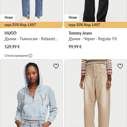
Нови
Нови
още 25% Код: LAST
още 10% Код: LAST
HUGO
Tommy Jeans
Дънки · Тъмносин · Relaxed Fit
Дънки · Черен · Regular Fit
129,99
€
99,99
€
Спонсорирани