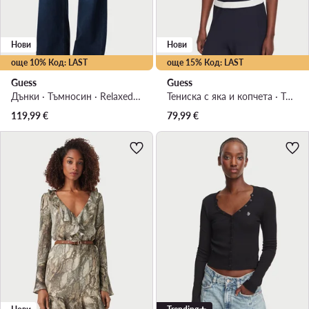
Нови
Нови
още 10% Код: LAST
още 15% Код: LAST
Guess
Guess
Дънки · Тъмносин · Relaxed Fit
Тениска с яка и копчета · Тъмносин
119,99
€
79,99
€