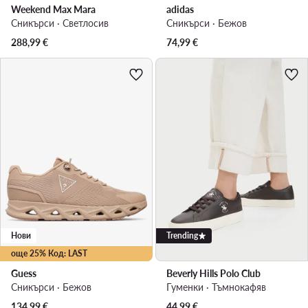
Weekend Max Mara
adidas
Сникърси · Светлосив
Сникърси · Бежов
288,99
€
74,99
€
Нови
Trending
още 25% Код: LAST
Guess
Beverly Hills Polo Club
Сникърси · Бежов
Гуменки · Тъмнокафяв
134,99
€
44,99
€