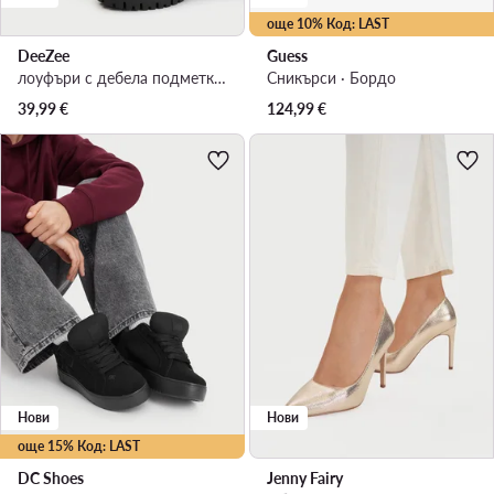
още 10% Код: LAST
DeeZee
Guess
лоуфъри с дебела подметка · Черен
Сникърси · Бордо
39,99
€
124,99
€
Нови
Нови
още 15% Код: LAST
DC Shoes
Jenny Fairy