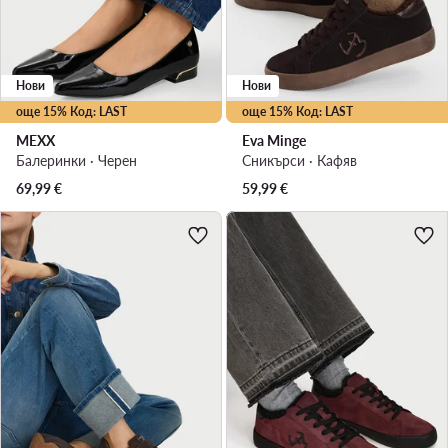
Нови
Нови
още 15% Код: LAST
още 15% Код: LAST
MEXX
Eva Minge
Балеринки · Черен
Сникърси · Кафяв
69,99
€
59,99
€