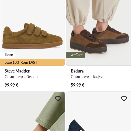
Нови
weCare
още 10% Код: LAST
Steve Madden
Badura
Сникърси · Зелен
Сникърси · Кафяв
99,99
€
59,99
€