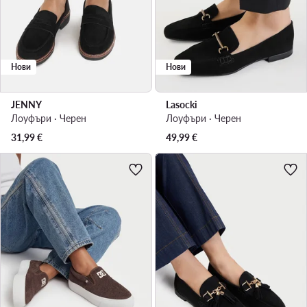
Нови
Нови
JENNY
Lasocki
Лоуфъри · Черен
Лоуфъри · Черен
31,99
€
49,99
€