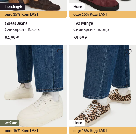
Trending
Нови
още 15% Код: LAST
още 15% Код: LAST
Guess Jeans
Eva Minge
Сникърси · Кафяв
Сникърси · Бордо
84,99
€
59,99
€
weCare
Нови
още 15% Код: LAST
още 15% Код: LAST