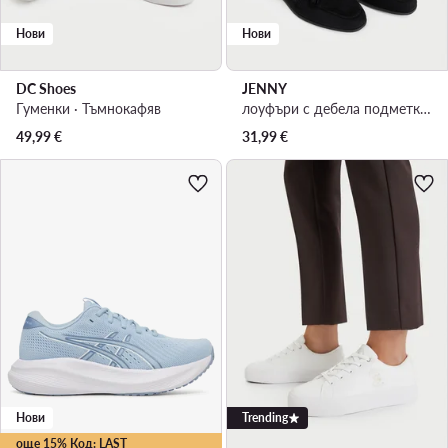
Нови
Нови
DC Shoes
JENNY
Гуменки · Тъмнокафяв
лоуфъри с дебела подметка · Черен
49,99
€
31,99
€
Нови
Trending
още 15% Код: LAST