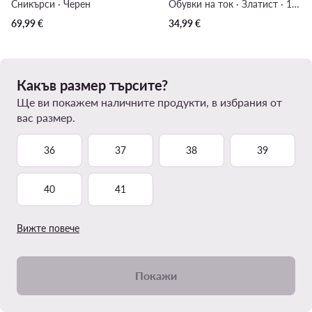
Сникърси · Черен
Обувки на ток · Златист · 10 cm
69,99
€
34,99
€
Какъв размер търсите?
Ще ви покажем наличните продукти, в избрания от
вас размер.
36
37
38
39
40
41
Вижте повече
Покажи