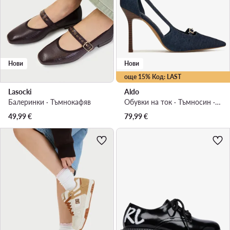
Нови
Нови
още 15% Код: LAST
Lasocki
Aldo
Балеринки · Тъмнокафяв
Обувки на ток · Тъмносин · 10 cm
49,99
€
79,99
€