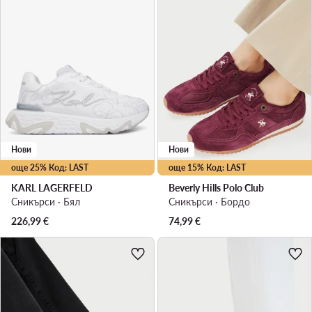
Нови
Нови
още 25% Код: LAST
още 15% Код: LAST
KARL LAGERFELD
Beverly Hills Polo Club
Сникърси · Бял
Сникърси · Бордо
226,99
€
74,99
€