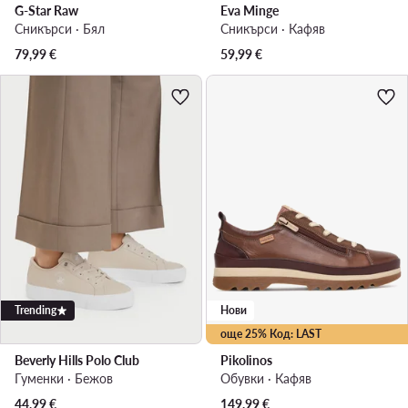
G-Star Raw
Eva Minge
Сникърси · Бял
Сникърси · Кафяв
79,99
€
59,99
€
Trending
Нови
още 25% Код: LAST
Beverly Hills Polo Club
Pikolinos
Гуменки · Бежов
Обувки · Кафяв
44,99
€
149,99
€