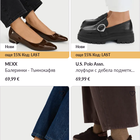
Нови
Нови
още 15% Код: LAST
още 15% Код: LAST
MEXX
U.S. Polo Assn.
Балеринки · Тъмнокафяв
лоуфъри с дебела подметка · Черен
69,99
€
69,99
€