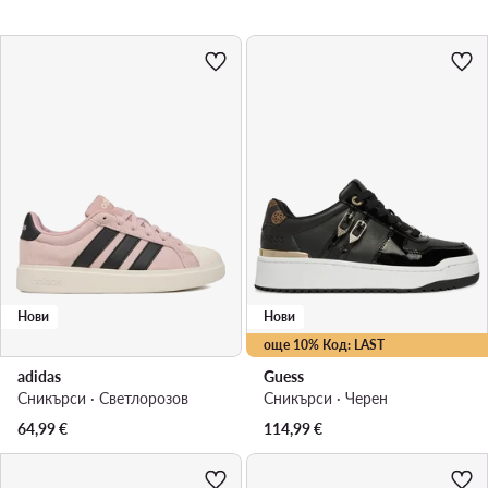
Нови
Нови
още 10% Код: LAST
adidas
Guess
Сникърси · Светлорозов
Сникърси · Черен
64,99
€
114,99
€