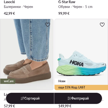
Lasocki
G-Star Raw
Балеринки · Черен
Обувки · Черен · 5 cm
42,99
€
99,99
€
weCare
Нови
още 15% Код: LAST
Lasocki
Hoka
Сортирай
Филтрирай
лоуфъри с дебела подметка · Тъмнобежов
Challenger 8 1168717 · Маратонки за бягане
57,99
€
149,99
€