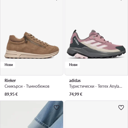
Нови
Нови
Rieker
adidas
Сникърси · Тъмнобежов
Туристически · Terrex Anylander Hiking Shoes KJ0869 · Виолетов
89,95
€
74,99
€