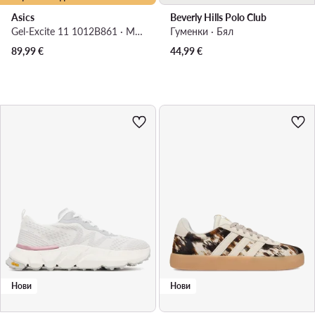
Asics
Beverly Hills Polo Club
Gel-Excite 11 1012B861 · Маратонки за бягане
Гуменки · Бял
89,99
€
44,99
€
Нови
Нови