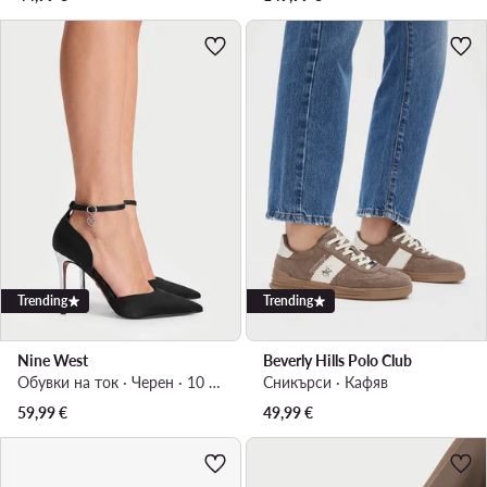
Trending
Trending
Nine West
Beverly Hills Polo Club
Обувки на ток · Черен · 10 cm
Сникърси · Кафяв
59,99
€
49,99
€