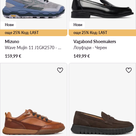
Нови
Нови
още 25% Код: LAST
още 25% Код: LAST
Mizuno
Vagabond Shoemakers
Wave Mujin 11 J1GK2570 · Маратонки за бягане
Лоуфъри · Черен
159,99
€
149,99
€