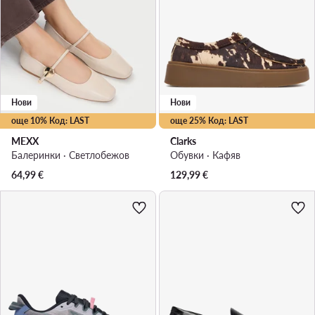
Нови
Нови
още 10% Код: LAST
още 25% Код: LAST
MEXX
Clarks
Балеринки · Светлобежов
Обувки · Кафяв
64,99
€
129,99
€