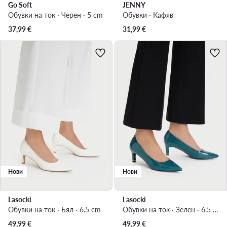
Go Soft
JENNY
Обувки на ток · Черен · 5 cm
Обувки · Кафяв
37,99
€
31,99
€
Нови
Нови
Lasocki
Lasocki
Обувки на ток · Бял · 6.5 cm
Обувки на ток · Зелен · 6.5 cm
49,99
€
49,99
€