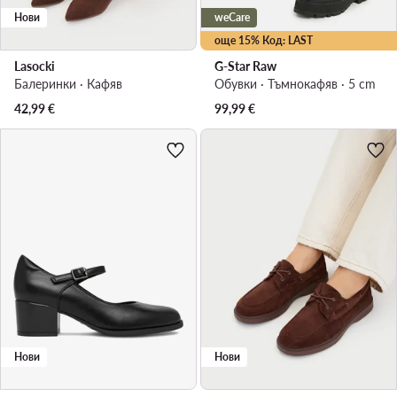
Нови
weCare
още 15% Код: LAST
Lasocki
G-Star Raw
Балеринки · Кафяв
Обувки · Тъмнокафяв · 5 cm
42,99
€
99,99
€
Нови
Нови