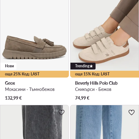
Нови
Trending
още 25% Код: LAST
още 15% Код: LAST
Geox
Beverly Hills Polo Club
Мокасини · Тъмнобежов
Сникърси · Бежов
132,99
€
74,99
€