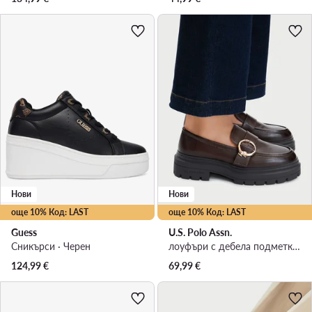
Нови
Нови
още 10% Код: LAST
още 10% Код: LAST
Guess
U.S. Polo Assn.
Сникърси · Черен
лоуфъри с дебела подметка · Тъмнокафяв
124,99
€
69,99
€