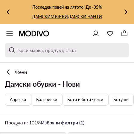
КЪМ ОСНОВНОТО СЪДЪРЖАНИЕ
КЪМ ТЪРСЕНЕ
Последен повей на лятото! До -35%
ДАМСКИ
МЪЖКИ
ДАМСКИ ЧАНТИ
Търси марка, продукт, стил
Жени
Дамски обувки - Нови
Апрески
Балеринки
Боти и боти челси
Ботуши
Продукти: 1019
·
Избрани филтри (1)