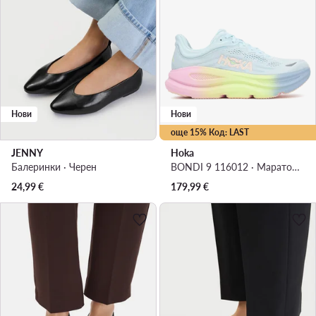
Нови
Нови
още 15% Код: LAST
JENNY
Hoka
Балеринки · Черен
BONDI 9 116012 · Маратонки за бягане
24,99
€
179,99
€