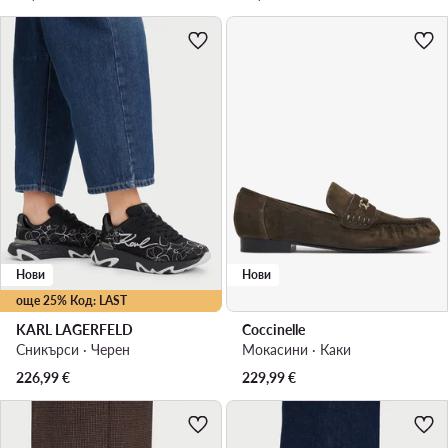
Нови
Нови
още 25% Код: LAST
KARL LAGERFELD
Coccinelle
Сникърси · Черен
Мокасини · Каки
226,99
€
229,99
€