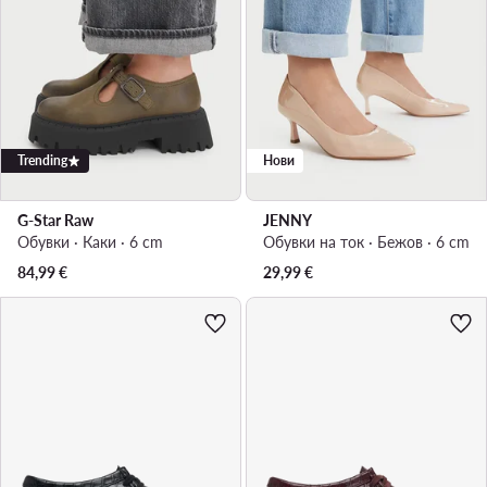
Trending
Нови
G-Star Raw
JENNY
Обувки · Каки · 6 cm
Обувки на ток · Бежов · 6 cm
84,99
€
29,99
€