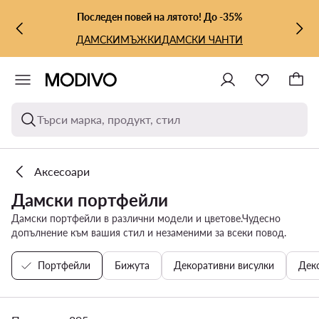
КЪМ ОСНОВНОТО СЪДЪРЖАНИЕ
КЪМ ТЪРСЕНЕ
Последен повей на лятото! До -35%
ДАМСКИ
МЪЖКИ
ДАМСКИ ЧАНТИ
Търси марка, продукт, стил
Аксесоари
Дамски портфейли
Дамски портфейли в различни модели и цветове.Чудесно
допълнение към вашия стил и незаменими за всеки повод.
Портфейли
Бижута
Декоративни висулки
Дек