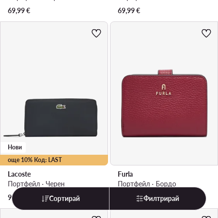
69,99
€
69,99
€
Нови
още 10% Код: LAST
Lacoste
Furla
Портфейл · Черен
Портфейл · Бордо
99,99
€
149,99
€
Сортирай
Филтрирай