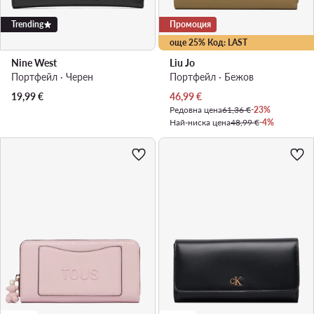
Trending
Промоция
още 25% Код: LAST
Nine West
Liu Jo
Портфейл · Черен
Портфейл · Бежов
Актуална цена
19,99
€
46,99
€
Редовна цена
61,36 €
-23%
Най-ниска цена
48,99 €
-4%