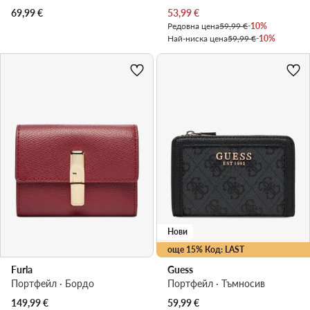
Актуална цена
69,99
€
53,99
€
Редовна цена
59,99 €
-10%
Най-ниска цена
59,99 €
-10%
Нови
още 15% Код: LAST
Furla
Guess
Портфейл · Бордо
Портфейл · Тъмносив
149,99
€
59,99
€