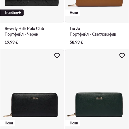
Trending
Нови
Beverly Hills Polo Club
Liu Jo
Портфейл · Черен
Портфейл · Светлокафяв
19,99
€
58,99
€
Нови
Нови