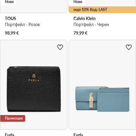
Нови
Нови
още 10% Код: LAST
TOUS
Calvin Klein
Портфейл · Розов
Портфейл · Черен
98,99
€
79,99
€
Промоция
Furla
Furla