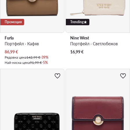
Промоция
Trending
Furla
Nine West
Портфейл · Кафяв
Портфейл · Светлобежов
Актуална цена
86,99
€
16,99
€
Редовна цена
142,99 €
-39%
Най-ниска цена
91,99 €
-5%