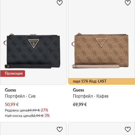
Промоция
още 15% Код: LAST
Guess
Guess
Портфейл · Сив
Портфейл · Кафяв
Актуална цена
50,99
€
69,99
€
Редовна цена
69,99 €
-27%
Най-ниска цена
52,99 €
-3%