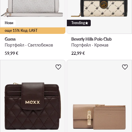
Нови
Trending
още 15% Код: LAST
Guess
Beverly Hills Polo Club
Портфейл · Светлобежов
Портфейл · Кремав
59,99
€
22,99
€