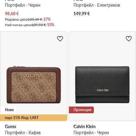
Портфейл · Черен
Портфейл · Електриков
Актуална цена
98,68
€
149,99
€
Редовна цена
135,49 €
-27%
Най-ниска цена
109,93 €
-10%
Нови
Промоция
още 15% Код: LAST
Guess
Calvin Klein
Портфейл · Кафяв
Портфейл · Черен