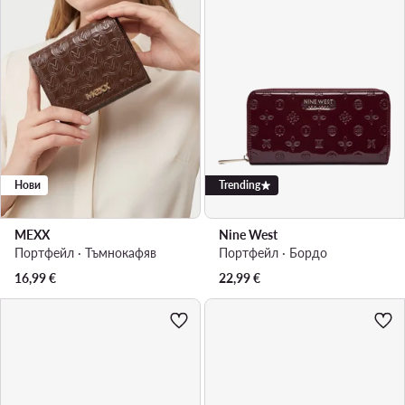
Нови
Trending
MEXX
Nine West
Портфейл · Тъмнокафяв
Портфейл · Бордо
16,99
€
22,99
€