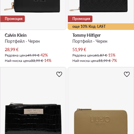
Промоция
Промоция
още 10% Код: LAST
Calvin Klein
Tommy Hilfiger
Портфейл · Черен
Портфейл · Черен
Актуална цена
Актуална цена
28,99
€
51,99
€
Редовна цена
49,99 €
-42%
Редовна цена
61,87 €
-15%
Най-ниска цена
33,99 €
-14%
Най-ниска цена
55,99 €
-7%