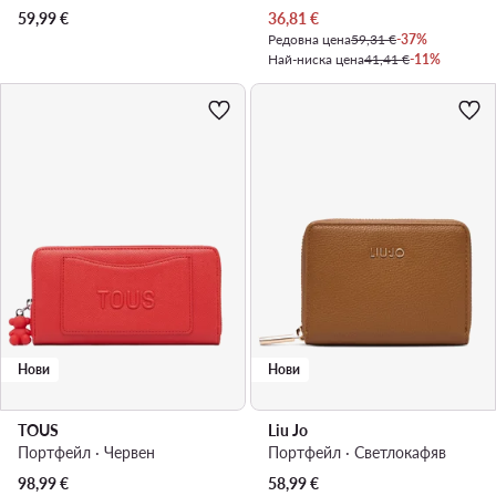
Актуална цена
59,99
€
36,81
€
Редовна цена
59,31 €
-37%
Най-ниска цена
41,41 €
-11%
Нови
Нови
TOUS
Liu Jo
Портфейл · Червен
Портфейл · Светлокафяв
98,99
€
58,99
€