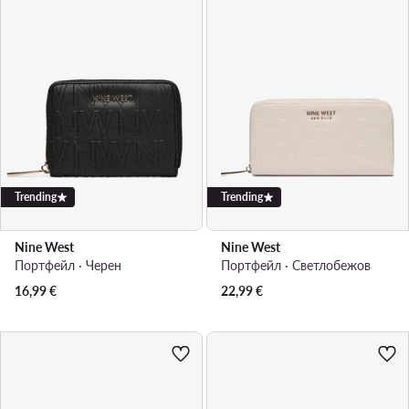
Trending
Trending
Nine West
Nine West
Портфейл · Черен
Портфейл · Светлобежов
16,99
€
22,99
€