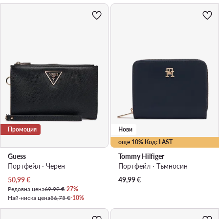
Промоция
Нови
още 10% Код: LAST
Guess
Tommy Hilfiger
Портфейл · Черен
Портфейл · Тъмносин
Актуална цена
50,99
€
49,99
€
Редовна цена
69,99 €
-27%
Най-ниска цена
56,75 €
-10%