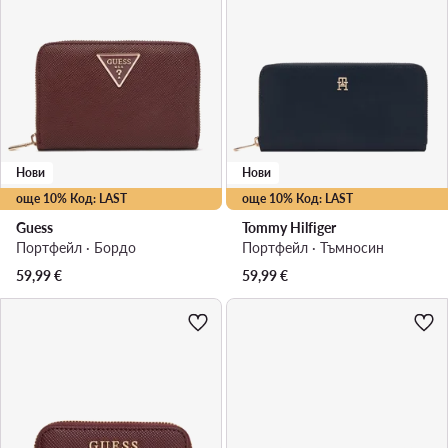
Нови
Нови
още 10% Код: LAST
още 10% Код: LAST
Guess
Tommy Hilfiger
Портфейл · Бордо
Портфейл · Тъмносин
59,99
€
59,99
€