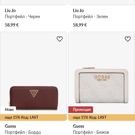
Liu Jo
Liu Jo
Портфейл · Черен
Портфейл · Зелен
58,99
€
58,99
€
Нови
Промоция
още 15% Код: LAST
още 15% Код: LAST
Guess
Guess
Портфейл · Бордо
Портфейл · Бежов