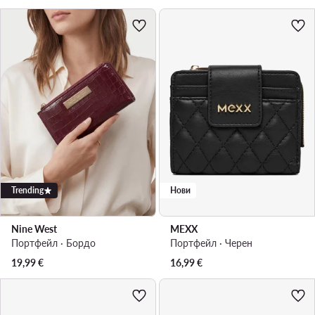
Trending
Нови
Nine West
MEXX
Портфейл · Бордо
Портфейл · Черен
19,99
€
16,99
€