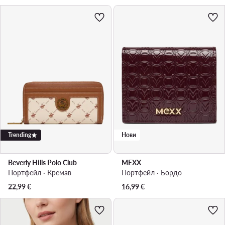
Trending
Нови
Beverly Hills Polo Club
MEXX
Портфейл · Кремав
Портфейл · Бордо
22,99
€
16,99
€