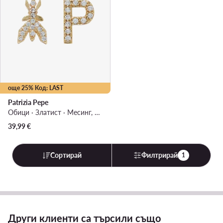
още 25% Код: LAST
Patrizia Pepe
Обици · Златист · Mесинг, Стъкло
39,99
€
Сортирай
Филтрирай
1
Други клиенти са търсили също