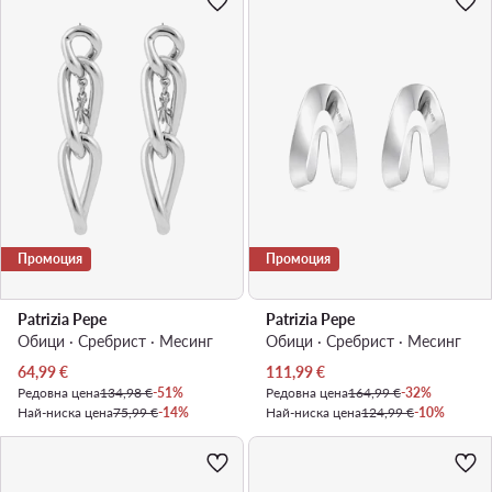
Промоция
Промоция
Patrizia Pepe
Patrizia Pepe
Обици · Сребрист · Mесинг
Обици · Сребрист · Mесинг
Актуална цена
Актуална цена
64,99
€
111,99
€
Редовна цена
134,98 €
-51%
Редовна цена
164,99 €
-32%
Най-ниска цена
75,99 €
-14%
Най-ниска цена
124,99 €
-10%