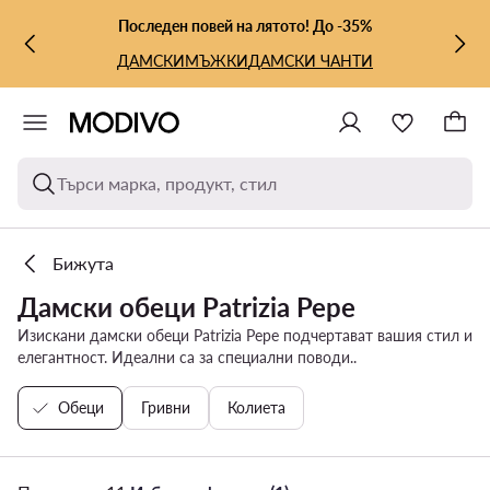
КЪМ ОСНОВНОТО СЪДЪРЖАНИЕ
КЪМ ТЪРСЕНЕ
Последен повей на лятото! До -35%
ДАМСКИ
МЪЖКИ
ДАМСКИ ЧАНТИ
Търси марка, продукт, стил
Бижута
Дамски обеци Patrizia Pepe
Изискани дамски обеци Patrizia Pepe подчертават вашия стил и
елегантност. Идеални са за специални поводи..
Обеци
Гривни
Колиета