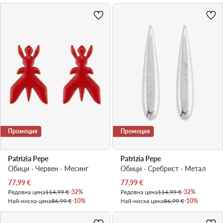
Промоция
Промоция
Patrizia Pepe
Patrizia Pepe
Обици · Червен · Mесинг
Обици · Сребрист · Mетал
Актуална цена
Актуална цена
77,99
€
77,99
€
Редовна цена
114,99 €
-32%
Редовна цена
114,99 €
-32%
Най-ниска цена
86,99 €
-10%
Най-ниска цена
86,99 €
-10%