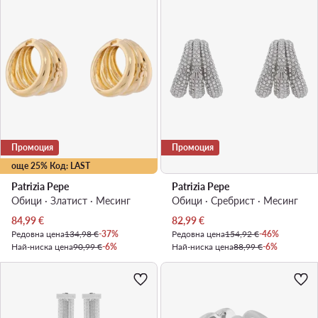
Промоция
Промоция
още 25% Код: LAST
Patrizia Pepe
Patrizia Pepe
Обици · Златист · Mесинг
Обици · Сребрист · Mесинг
Актуална цена
Актуална цена
84,99
€
82,99
€
Редовна цена
134,98 €
-37%
Редовна цена
154,92 €
-46%
Най-ниска цена
90,99 €
-6%
Най-ниска цена
88,99 €
-6%