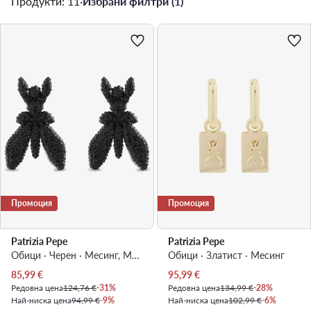
Продукти: 11
·
Избрани филтри (1)
Промоция
Промоция
Patrizia Pepe
Patrizia Pepe
Обици · Черен · Mесинг, Mетал
Обици · Златист · Mесинг
Актуална цена
Актуална цена
85,99
€
95,99
€
Редовна цена
124,76 €
-31%
Редовна цена
134,99 €
-28%
Най-ниска цена
94,99 €
-9%
Най-ниска цена
102,99 €
-6%