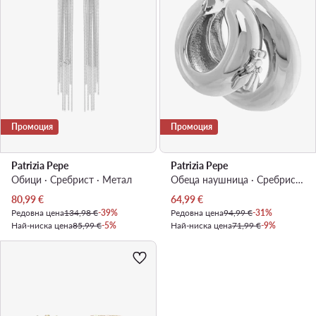
Промоция
Промоция
Patrizia Pepe
Patrizia Pepe
Обици · Сребрист · Mетал
Обеца наушница · Сребрист · Mесинг
Актуална цена
Актуална цена
80,99
€
64,99
€
Редовна цена
134,98 €
-39%
Редовна цена
94,99 €
-31%
Най-ниска цена
85,99 €
-5%
Най-ниска цена
71,99 €
-9%