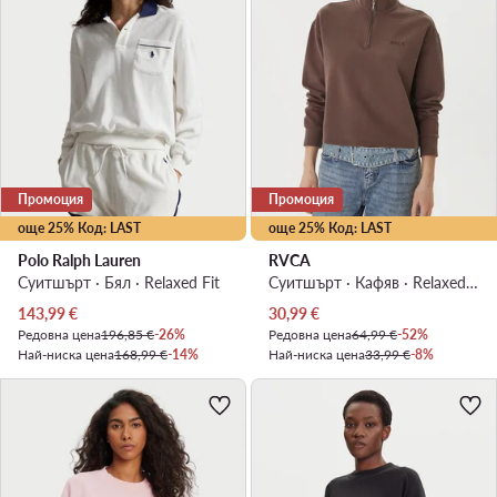
Промоция
Промоция
още 25% Код: LAST
още 25% Код: LAST
Polo Ralph Lauren
RVCA
Суитшърт · Бял · Relaxed Fit
Суитшърт · Кафяв · Relaxed Fit
Актуална цена
Актуална цена
143,99
€
30,99
€
Редовна цена
196,85 €
-26%
Редовна цена
64,99 €
-52%
Най-ниска цена
168,99 €
-14%
Най-ниска цена
33,99 €
-8%