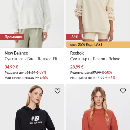
Промоция
-36%
още 25% Код: LAST
New Balance
Reebok
Суитшърт · Бял · Relaxed Fit
Суитшърт · Бежов · Relaxed Fit
Актуална цена
Актуална цена
34,99
€
28,99
€
Редовна цена
58,29 €
-39%
Редовна цена
57,99 €
-50%
Най-ниска цена
36,99 €
-5%
Най-ниска цена
45,99 €
-36%