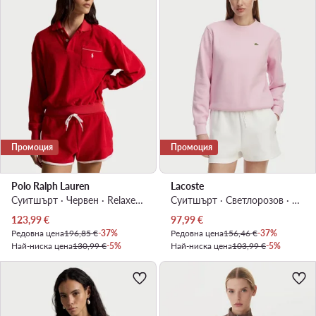
Промоция
Промоция
Polo Ralph Lauren
Lacoste
Суитшърт · Червен · Relaxed Fit
Суитшърт · Светлорозов · Relaxed Fit
Актуална цена
Актуална цена
123,99
€
97,99
€
Редовна цена
196,85 €
-37%
Редовна цена
156,46 €
-37%
Най-ниска цена
130,99 €
-5%
Най-ниска цена
103,99 €
-5%