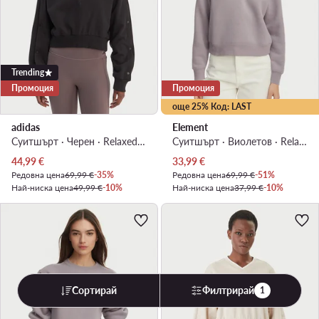
Trending
Промоция
Промоция
още 25% Код: LAST
adidas
Element
Суитшърт · Черен · Relaxed Fit
Суитшърт · Виолетов · Relaxed Fit
Актуална цена
Актуална цена
44,99
€
33,99
€
Редовна цена
69,99 €
-35%
Редовна цена
69,99 €
-51%
Най-ниска цена
49,99 €
-10%
Най-ниска цена
37,99 €
-10%
Сортирай
Филтрирай
1