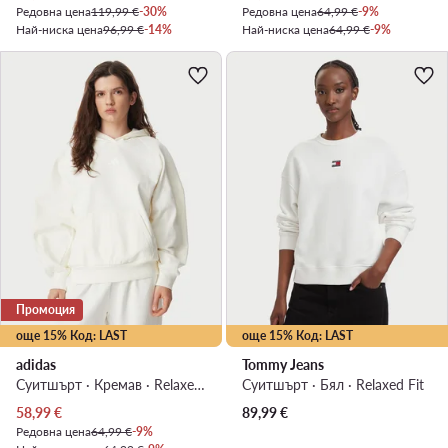
Редовна цена
119,99 €
-30%
Редовна цена
64,99 €
-9%
Най-ниска цена
96,99 €
-14%
Най-ниска цена
64,99 €
-9%
Промоция
още 15% Код: LAST
още 15% Код: LAST
adidas
Tommy Jeans
Суитшърт · Кремав · Relaxed Fit
Суитшърт · Бял · Relaxed Fit
Актуална цена
58,99
€
89,99
€
Редовна цена
64,99 €
-9%