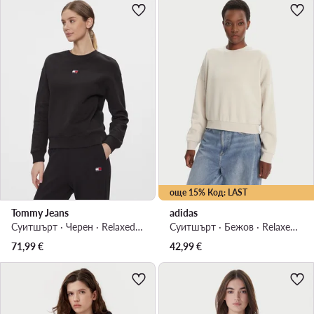
още 15% Код: LAST
Tommy Jeans
adidas
Суитшърт · Черен · Relaxed Fit
Суитшърт · Бежов · Relaxed Fit
71,99
€
42,99
€