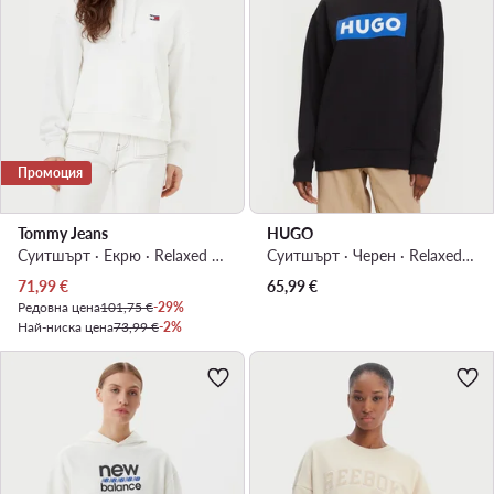
Промоция
Tommy Jeans
HUGO
Суитшърт · Екрю · Relaxed Fit
Суитшърт · Черен · Relaxed Fit
Актуална цена
71,99
€
65,99
€
Редовна цена
101,75 €
-29%
Най-ниска цена
73,99 €
-2%