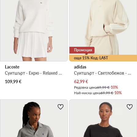
Промоция
още 15% Код: LAST
Lacoste
adidas
Суитшърт · Екрю · Relaxed Fit
Суитшърт · Светлобежов · Relaxed Fit
Актуална цена
109,99
€
62,99
€
Редовна цена
69,99 €
-10%
Най-ниска цена
69,99 €
-10%