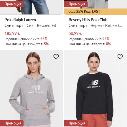
Промоция
Промоция
още 25% Код: LAST
Polo Ralph Lauren
Beverly Hills Polo Club
Суитшърт · Сив · Relaxed Fit
Суитшърт · Черен · Relaxed Fit
Актуална цена
Актуална цена
185,99
€
50,99
€
Редовна цена
279,99 €
-33%
Редовна цена
66,99 €
-23%
Най-ниска цена
196,99 €
-5%
Най-ниска цена
55,99 €
-8%
Промоция
Промоция