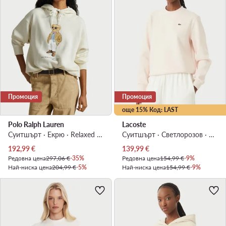
Промоция
Промоция
още 15% Код: LAST
Polo Ralph Lauren
Lacoste
Суитшърт · Екрю · Relaxed Fit
Суитшърт · Светлорозов · Relaxed Fit
Актуална цена
Актуална цена
192,99
€
139,99
€
Редовна цена
297,06 €
-35%
Редовна цена
154,99 €
-9%
Най-ниска цена
204,99 €
-5%
Най-ниска цена
154,99 €
-9%