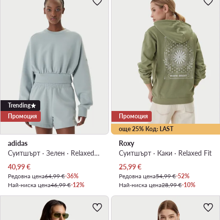
Trending
Промоция
Промоция
още 25% Код: LAST
adidas
Roxy
Суитшърт · Зелен · Relaxed Fit
Суитшърт · Каки · Relaxed Fit
Актуална цена
Актуална цена
40,99
€
25,99
€
Редовна цена
64,99 €
-36%
Редовна цена
54,99 €
-52%
Най-ниска цена
46,99 €
-12%
Най-ниска цена
28,99 €
-10%