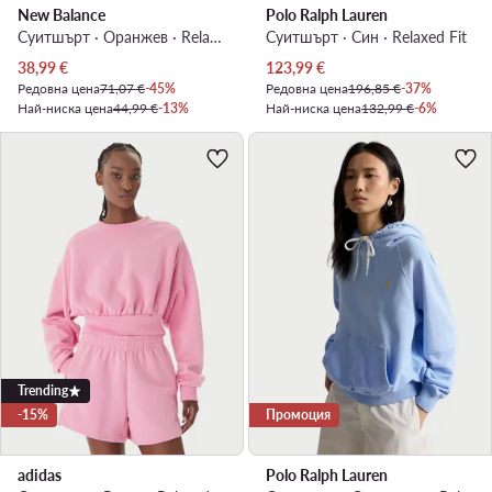
New Balance
Polo Ralph Lauren
Суитшърт · Оранжев · Relaxed Fit
Суитшърт · Син · Relaxed Fit
Актуална цена
Актуална цена
38,99
€
123,99
€
Редовна цена
71,07 €
-45%
Редовна цена
196,85 €
-37%
Най-ниска цена
44,99 €
-13%
Най-ниска цена
132,99 €
-6%
Trending
-15%
Промоция
adidas
Polo Ralph Lauren