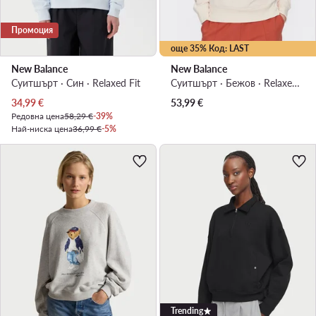
Промоция
още 35% Код: LAST
New Balance
New Balance
Суитшърт · Син · Relaxed Fit
Суитшърт · Бежов · Relaxed Fit
Актуална цена
34,99
€
53,99
€
Редовна цена
58,29 €
-39%
Най-ниска цена
36,99 €
-5%
Trending