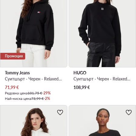
Промоция
Tommy Jeans
HUGO
Суитшърт · Черен · Relaxed Fit
Суитшърт · Черен · Relaxed Fit
Актуална цена
71,99
€
108,99
€
Редовна цена
101,75 €
-29%
Най-ниска цена
73,99 €
-2%