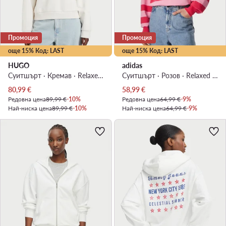
Промоция
Промоция
още 15% Код: LAST
още 15% Код: LAST
HUGO
adidas
Суитшърт · Кремав · Relaxed Fit
Суитшърт · Розов · Relaxed Fit
Актуална цена
Актуална цена
80,99
€
58,99
€
Редовна цена
89,99 €
-10%
Редовна цена
64,99 €
-9%
Най-ниска цена
89,99 €
-10%
Най-ниска цена
64,99 €
-9%