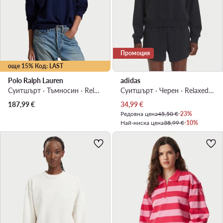
Промоция
още 15% Код: LAST
Polo Ralph Lauren
adidas
Суитшърт · Тъмносин · Relaxed Fit
Суитшърт · Черен · Relaxed Fit
Актуална цена
187,99
€
34,99
€
Редовна цена
45,50 €
-23%
Най-ниска цена
38,99 €
-10%