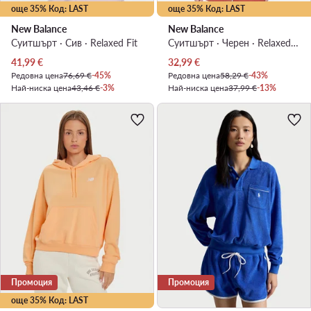
още 35% Код: LAST
още 35% Код: LAST
New Balance
New Balance
Суитшърт · Сив · Relaxed Fit
Суитшърт · Черен · Relaxed Fit
Актуална цена
Актуална цена
41,99
€
32,99
€
Редовна цена
76,69 €
-45%
Редовна цена
58,29 €
-43%
Най-ниска цена
43,46 €
-3%
Най-ниска цена
37,99 €
-13%
Промоция
Промоция
още 35% Код: LAST