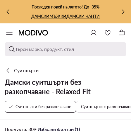
КЪМ ОСНОВНОТО СЪДЪРЖАНИЕ
КЪМ ТЪРСЕНЕ
Последен повей на лятото! До -35%
ДАМСКИ
МЪЖКИ
ДАМСКИ ЧАНТИ
Търси марка, продукт, стил
Суитшърти
Дамски суитшърти без
разкопчаване - Relaxed Fit
Суитшърти без разкопчаване
Суитшърти с разкопчаван
Продукти: 309
·
Избрани филтри (1)