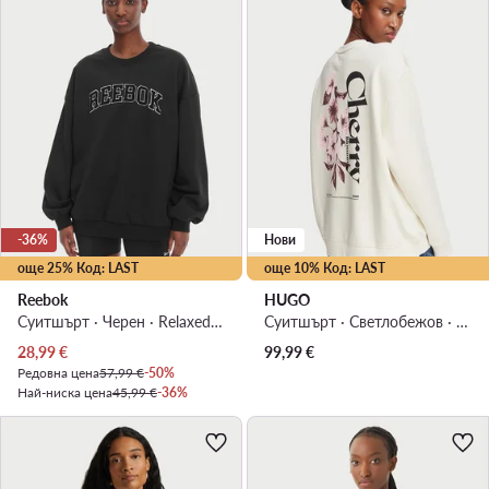
-36%
Нови
още 25% Код: LAST
още 10% Код: LAST
Reebok
HUGO
Суитшърт · Черен · Relaxed Fit
Суитшърт · Светлобежов · Relaxed Fit
Актуална цена
28,99
€
99,99
€
Редовна цена
57,99 €
-50%
Най-ниска цена
45,99 €
-36%