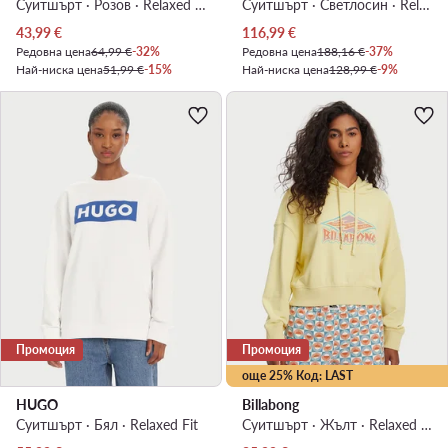
Суитшърт · Розов · Relaxed Fit
Суитшърт · Светлосин · Relaxed Fit
Актуална цена
Актуална цена
43,99
€
116,99
€
Редовна цена
64,99 €
-32%
Редовна цена
188,16 €
-37%
Най-ниска цена
51,99 €
-15%
Най-ниска цена
128,99 €
-9%
Промоция
Промоция
още 25% Код: LAST
HUGO
Billabong
Суитшърт · Бял · Relaxed Fit
Суитшърт · Жълт · Relaxed Fit