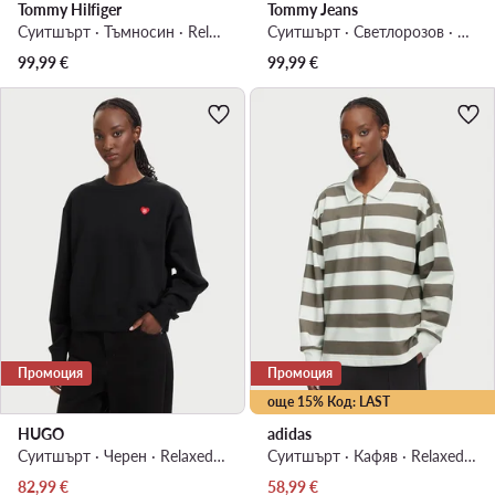
Tommy Hilfiger
Tommy Jeans
Суитшърт · Тъмносин · Relaxed Fit
Суитшърт · Светлорозов · Relaxed Fit
99,99
€
99,99
€
Промоция
Промоция
още 15% Код: LAST
HUGO
adidas
Суитшърт · Черен · Relaxed Fit
Суитшърт · Кафяв · Relaxed Fit
Актуална цена
Актуална цена
82,99
€
58,99
€