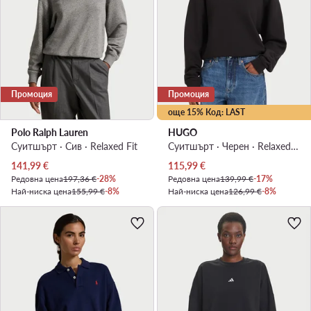
Промоция
Промоция
още 15% Код: LAST
Polo Ralph Lauren
HUGO
Суитшърт · Сив · Relaxed Fit
Суитшърт · Черен · Relaxed Fit
Актуална цена
Актуална цена
141,99
€
115,99
€
Редовна цена
197,36 €
-28%
Редовна цена
139,99 €
-17%
Най-ниска цена
155,99 €
-8%
Най-ниска цена
126,99 €
-8%