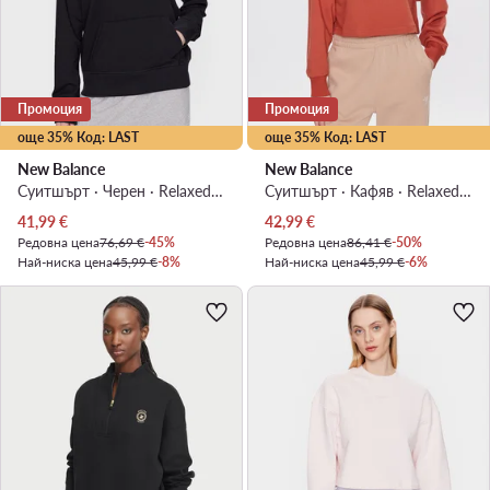
Промоция
Промоция
още 35% Код: LAST
още 35% Код: LAST
New Balance
New Balance
Суитшърт · Черен · Relaxed Fit
Суитшърт · Кафяв · Relaxed Fit
Актуална цена
Актуална цена
41,99
€
42,99
€
Редовна цена
76,69 €
-45%
Редовна цена
86,41 €
-50%
Най-ниска цена
45,99 €
-8%
Най-ниска цена
45,99 €
-6%