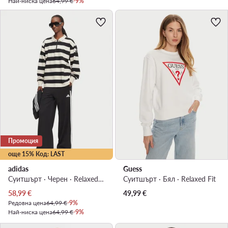
Най-ниска цена
64,99 €
-9%
Промоция
още 15% Код: LAST
adidas
Guess
Суитшърт · Черен · Relaxed Fit
Суитшърт · Бял · Relaxed Fit
Актуална цена
58,99
€
49,99
€
Редовна цена
64,99 €
-9%
Най-ниска цена
64,99 €
-9%