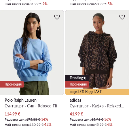
Най-ниска цена
31,99 €
-9%
Най-ниска цена
53,99 €
-5%
Trending
Промоция
Промоция
още 25% Код: LAST
Polo Ralph Lauren
adidas
Суитшърт · Син · Relaxed Fit
Суитшърт · Кафяв · Relaxed Fit
Актуална цена
Актуална цена
114,99
€
41,99
€
Редовна цена
175,88 €
-34%
Редовна цена
65,96 €
-36%
Най-ниска цена
130,99 €
-12%
Най-ниска цена
45,99 €
-8%