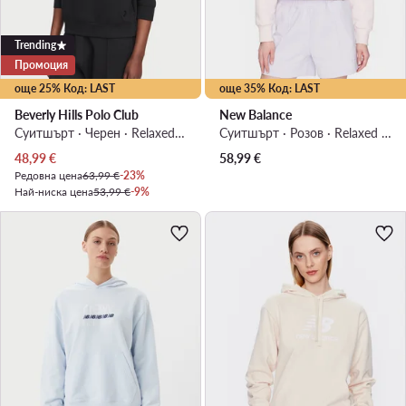
Trending
Промоция
още 25% Код: LAST
още 35% Код: LAST
Beverly Hills Polo Club
New Balance
Суитшърт · Черен · Relaxed Fit
Суитшърт · Розов · Relaxed Fit
Актуална цена
48,99
€
58,99
€
Редовна цена
63,99 €
-23%
Най-ниска цена
53,99 €
-9%