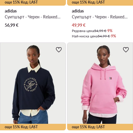
още 15% Код: LAST
още 15% Код: LAST
adidas
adidas
Суитшърт · Черен · Relaxed Fit
Суитшърт · Черен · Relaxed Fit
Актуална цена
56,99
€
49,99
€
Редовна цена
54,99 €
-9%
Най-ниска цена
54,99 €
-9%
още 15% Код: LAST
още 15% Код: LAST