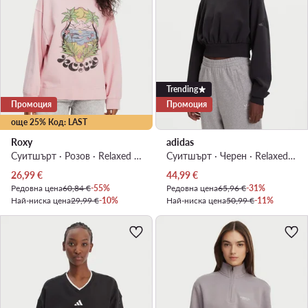
Trending
Промоция
Промоция
още 25% Код: LAST
Roxy
adidas
Суитшърт · Розов · Relaxed Fit
Суитшърт · Черен · Relaxed Fit
Актуална цена
Актуална цена
26,99
€
44,99
€
Редовна цена
60,84 €
-55%
Редовна цена
65,96 €
-31%
Най-ниска цена
29,99 €
-10%
Най-ниска цена
50,99 €
-11%