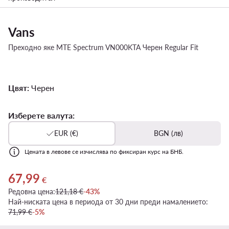
Vans
Преходно яке MTE Spectrum VN000KTA Черен Regular Fit
Цвят:
Черен
Изберете валута:
EUR (€)
BGN (лв)
Цената в левове се изчислява по фиксиран курс на БНБ.
67,99
Актуална цена 67,99 €
€
Редовна цена:
121,18 €
-43%
Най-ниската цена в периода от 30 дни преди намалението:
71,99 €
-5%