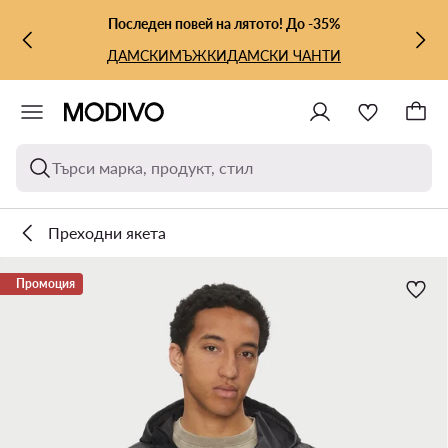
КЪМ ОСНОВНОТО СЪДЪРЖАНИЕ
КЪМ ТЪРСЕНЕ
Последен повей на лятото! До -35%
ДАМСКИ
МЪЖКИ
ДАМСКИ ЧАНТИ
Търси марка, продукт, стил
Преходни якета
Промоция