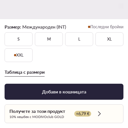
Размер:
Международен (INT)
Последни бройки
S
M
L
XL
XXL
Таблица с размери
Добави в кошницата
Получете за този продукт
+6,79 €
Dowiedz się wi
10% кешбек с MODIVOclub GOLD