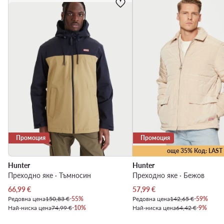
Промоция
Промоция
още 35% Код: LAST
Hunter
Hunter
Преходно яке · Тъмносин
Преходно яке · Бежов
Актуална цена
Актуална цена
66,99
€
57,99
€
Редовна цена
150,83 €
-55%
Редовна цена
142,65 €
-59%
Най-ниска цена
74,99 €
-10%
Най-ниска цена
64,42 €
-9%