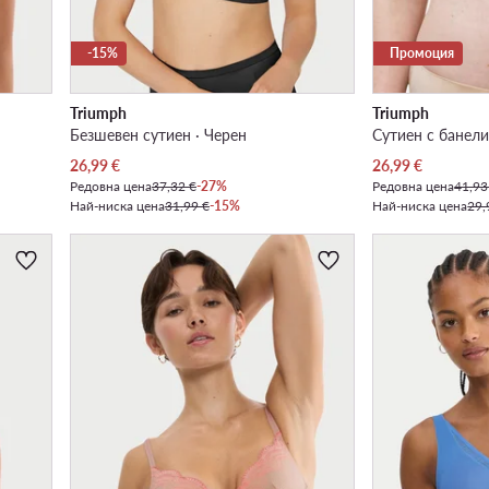
-15%
Промоция
Triumph
Triumph
Безшевен сутиен · Черен
Сутиен с банели
Актуална цена
Актуална цена
26,99
€
26,99
€
Редовна цена
37,32 €
-27%
Редовна цена
41,93
Най-ниска цена
31,99 €
-15%
Най-ниска цена
29,