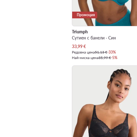
Промоция
Triumph
Сутиен с банели · Син
Актуална цена
33,99
€
Редовна цена
51,13 €
-33%
Най-ниска цена
35,99 €
-5%