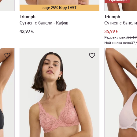
още 25% Код: LAST
Triumph
Triumph
Сутиен с банели · Кафяв
Сутиен с банели
Актуална цена
43,97
€
35,99
€
Редовна цена
53,17
Най-ниска цена
37,