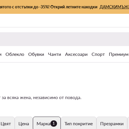
лятото с отстъпки до -35%! Открий летните находки
ДАМСКИ
МЪЖ
и
Облекло
Обувки
Чанти
Аксесоари
Спорт
Премиум
 за всяка жена, независимо от повода.
Цвят
Цена
Марка
Тип покритие
Презрамки
1