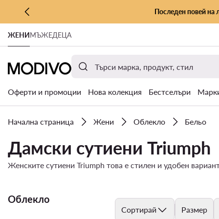
Последен повей на 
КЪМ ОСНОВНОТО СЪДЪРЖАНИЕ
ЖЕНИ
МЪЖЕ
ДЕЦА
КЪМ ТЪРСЕНЕ
Оферти и промоции
Нова колекция
Бестселъри
Марк
Начална страница
Жени
Облекло
Бельо
Дамски сутиени Triumph
Женските сутиени Triumph това е стилен и удобен вариант
Облекло
Сортирай
Размер