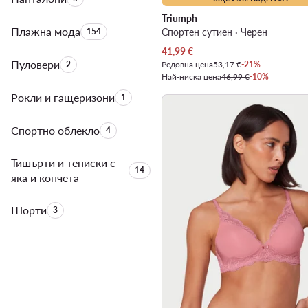
Triumph
Плажна мода
Брой на продуктите:
154
Спортен сутиен · Черен
Актуална цена
41,99
€
Пуловери
Брой на продуктите:
2
Редовна цена
53,17 €
-21%
Най-ниска цена
46,99 €
-10%
Рокли и гащеризони
Брой на продуктите:
1
Спортно облекло
Брой на продуктите:
4
Тишърти и тениски с
Брой на продуктите:
14
яка и копчета
Шорти
Брой на продуктите:
3