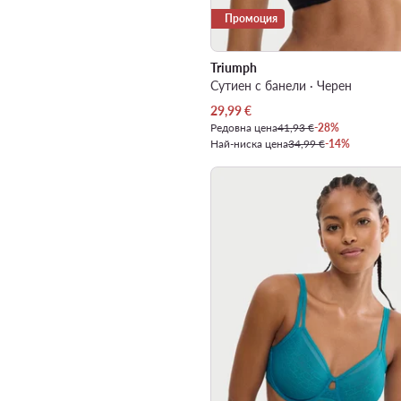
Промоция
Triumph
Сутиен с банели · Черен
Актуална цена
29,99
€
Редовна цена
41,93 €
-28%
Най-ниска цена
34,99 €
-14%