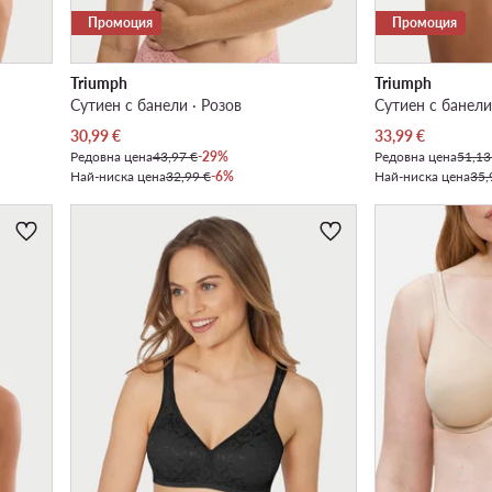
Промоция
Промоция
Triumph
Triumph
Сутиен с банели · Розов
Сутиен с банели
Актуална цена
Актуална цена
30,99
€
33,99
€
Редовна цена
43,97 €
-29%
Редовна цена
51,13
Най-ниска цена
32,99 €
-6%
Най-ниска цена
35,