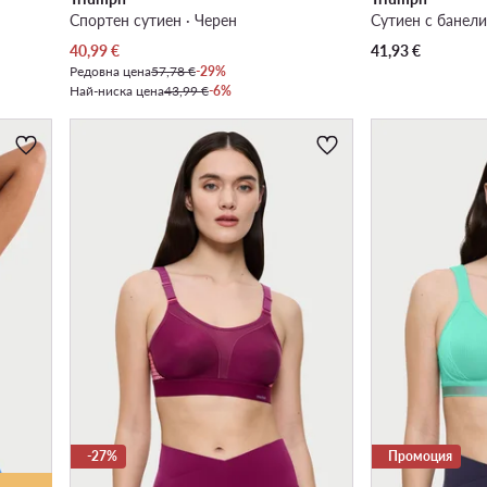
Спортен сутиен · Черен
Сутиен с банели
Актуална цена
40,99
€
41,93
€
Редовна цена
57,78 €
-29%
Най-ниска цена
43,99 €
-6%
-27%
Промоция