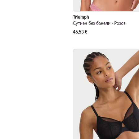
Triumph
Сутиен без банели · Розов
46,53
€