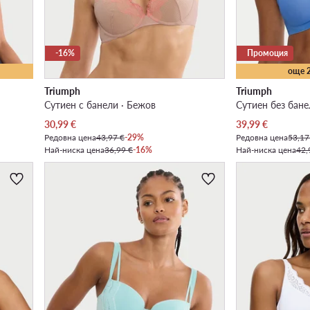
-16%
Промоция
още 
Triumph
Triumph
Сутиен с банели · Бежов
Сутиен без бане
Актуална цена
Актуална цена
30,99
€
39,99
€
Редовна цена
43,97 €
-29%
Редовна цена
53,17
Най-ниска цена
36,99 €
-16%
Най-ниска цена
42,