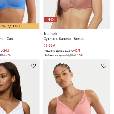
-16%
25% Код: LAST
Triumph
ли · Син
Сутиен с банели · Бежов
Актуална цена
29,99
€
 €
-24%
Редовна цена
51,13 €
-41%
99 €
-6%
Най-ниска цена
35,99 €
-16%