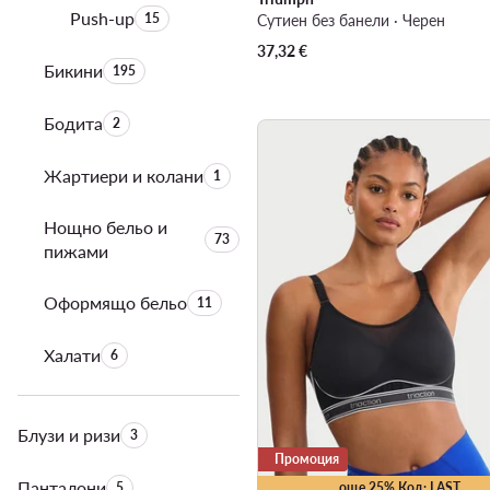
Push-up
Брой на продуктите:
15
Сутиен без банели · Черен
37,32
€
Бикини
Брой на продуктите:
195
Бодита
Брой на продуктите:
2
Жартиери и колани
Брой на продуктите:
1
Нощно бельо и
Брой на продуктите:
73
пижами
Оформящо бельо
Брой на продуктите:
11
Халати
Брой на продуктите:
6
Блузи и ризи
Брой на продуктите:
3
Промоция
Панталони
Брой на продуктите:
5
още 25% Код: LAST