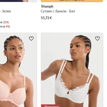
Triumph
· Зелен
Сутиен с банели · Бял
55,73
€
 €
-35%
97 €
-9%
Промоция