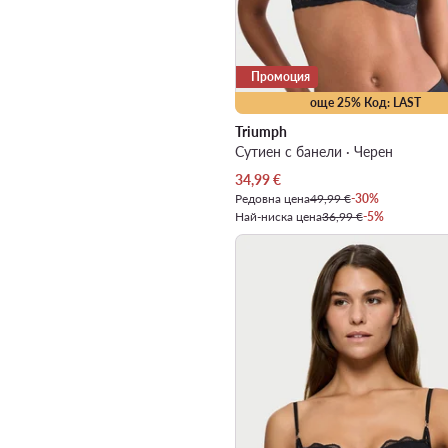
Промоция
още 25% Код: LAST
Triumph
Сутиен с банели · Черен
Актуална цена
34,99
€
Редовна цена
49,99 €
-30%
Най-ниска цена
36,99 €
-5%