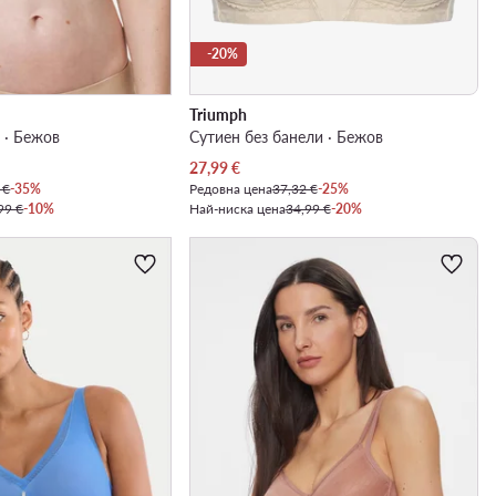
-20%
Triumph
 · Бежов
Сутиен без банели · Бежов
Актуална цена
27,99
€
 €
-35%
Редовна цена
37,32 €
-25%
99 €
-10%
Най-ниска цена
34,99 €
-20%