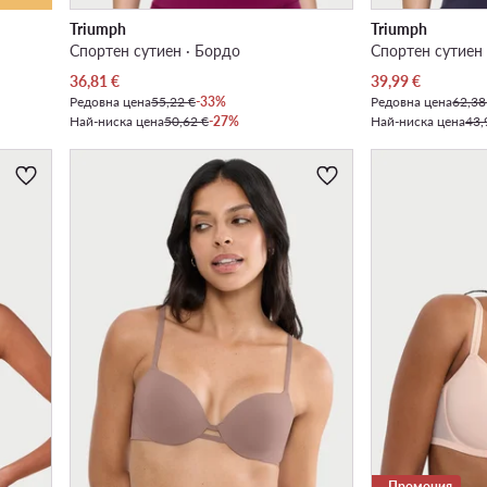
Triumph
Triumph
Спортен сутиен · Бордо
Спортен сутиен 
Актуална цена
Актуална цена
36,81
€
39,99
€
Редовна цена
55,22 €
-33%
Редовна цена
62,38
Най-ниска цена
50,62 €
-27%
Най-ниска цена
43,
Промоция