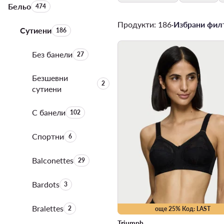
Бельо
Брой на продуктите:
474
Продукти: 186
·
Избрани филт
Сутиени
Брой на продуктите:
186
Без банели
Брой на продуктите:
27
Безшевни
Брой на продуктите:
2
сутиени
С банели
Брой на продуктите:
102
Спортни
Брой на продуктите:
6
Balconettes
Брой на продуктите:
29
Bardots
Брой на продуктите:
3
Bralettes
Брой на продуктите:
2
още 25% Код: LAST
Triumph