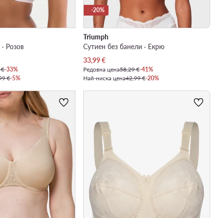
-20%
Triumph
 · Розов
Сутиен без банели · Екрю
Актуална цена
33,99
€
 €
-33%
Редовна цена
58,29 €
-41%
99 €
-5%
Най-ниска цена
42,99 €
-20%