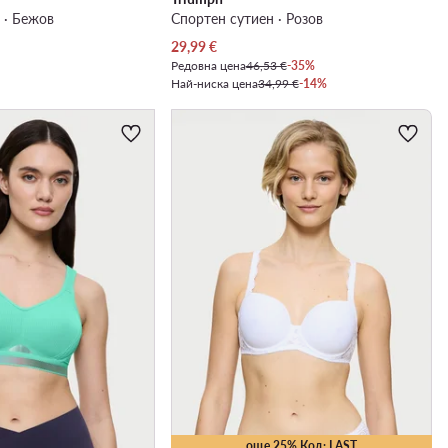
 · Бежов
Спортен сутиен · Розов
Актуална цена
29,99
€
Редовна цена
46,53 €
-35%
Най-ниска цена
34,99 €
-14%
още 25% Код: LAST