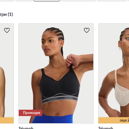
ри (1)
Промоция
още 
Triumph
Triumph