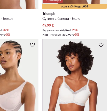
още 25% Код: LAST
Triumph
 · Бежов
Сутиен с банели · Екрю
Актуална цена
49,99
€
 €
-32%
Редовна цена
69,54 €
-28%
99 €
-5%
Най-ниска цена
52,99 €
-5%