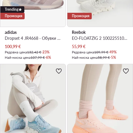
Trending
Промоция
Промоция
adidas
Reebok
Dropset 4 JR4668 · Обувки за фитнес зала
EO-FLOATZIG 2 100225510 · Маратонки за бягане
Актуална цена
Актуална цена
100,99
€
55,99
€
Редовна цена
132,42 €
-23%
Редовна цена
109,99 €
-49%
Най-ниска цена
107,99 €
-6%
Най-ниска цена
58,99 €
-5%