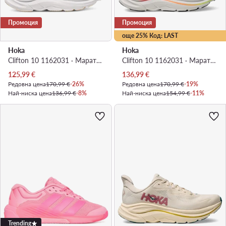
Промоция
Промоция
още 25% Код: LAST
Hoka
Hoka
Clifton 10 1162031 · Маратонки за бягане
Clifton 10 1162031 · Маратонки за бягане
Актуална цена
Актуална цена
125,99
€
136,99
€
Редовна цена
170,99 €
-26%
Редовна цена
170,99 €
-19%
Най-ниска цена
136,99 €
-8%
Най-ниска цена
154,99 €
-11%
Trending