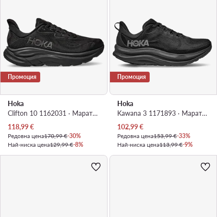
Промоция
Промоция
Hoka
Hoka
Clifton 10 1162031 · Маратонки за бягане
Kawana 3 1171893 · Маратонки за бягане
Актуална цена
Актуална цена
118,99
€
102,99
€
Редовна цена
170,99 €
-30%
Редовна цена
153,99 €
-33%
Най-ниска цена
129,99 €
-8%
Най-ниска цена
113,99 €
-9%