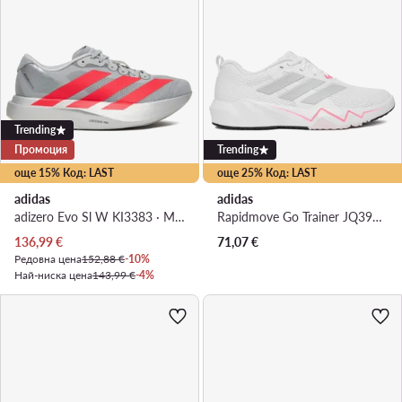
Trending
Промоция
Trending
още 15% Код: LAST
още 25% Код: LAST
adidas
adidas
adizero Evo Sl W KI3383 · Маратонки за бягане
Rapidmove Go Trainer JQ3956 · Обувки за фитнес зала
Актуална цена
136,99
€
71,07
€
Редовна цена
152,88 €
-10%
Най-ниска цена
143,99 €
-4%