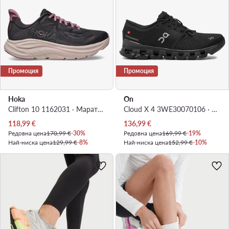
Промоция
Промоция
Hoka
On
Clifton 10 1162031 · Маратонки за бягане
Cloud X 4 3WE30070106 · Обувки за фитнес зала
Актуална цена
Актуална цена
118,99
€
136,99
€
Редовна цена
170,99 €
-30%
Редовна цена
169,99 €
-19%
Най-ниска цена
129,99 €
-8%
Най-ниска цена
152,99 €
-10%