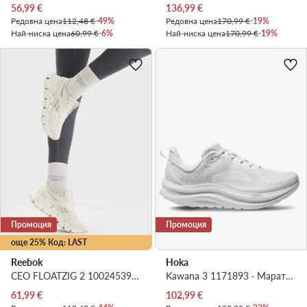
Актуална цена
Актуална цена
56,99
€
136,99
€
Редовна цена
112,48 €
-49%
Редовна цена
170,99 €
-19%
Най-ниска цена
60,99 €
-6%
Най-ниска цена
170,99 €
-19%
Промоция
Промоция
още 25% Код: LAST
Reebok
Hoka
CEO FLOATZIG 2 100245393 · Маратонки за бягане
Kawana 3 1171893 · Маратонки за бягане
Актуална цена
Актуална цена
61,99
€
102,99
€