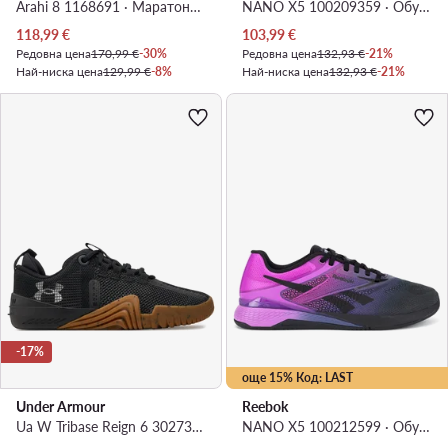
Arahi 8 1168691 · Маратонки за бягане
NANO X5 100209359 · Обувки за фитнес зала
Актуална цена
Актуална цена
118,99
€
103,99
€
Редовна цена
170,99 €
-30%
Редовна цена
132,93 €
-21%
Най-ниска цена
129,99 €
-8%
Най-ниска цена
132,93 €
-21%
-17%
още 15% Код: LAST
Under Armour
Reebok
Ua W Tribase Reign 6 3027342-001 · Обувки за фитнес зала
NANO X5 100212599 · Обувки за фитнес зала