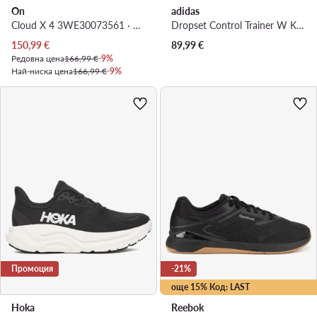
On
adidas
Cloud X 4 3WE30073561 · Обувки за фитнес зала
Dropset Control Trainer W KJ4208 · Обувки за фитнес зала
Актуална цена
150,99
€
89,99
€
Редовна цена
166,99 €
-9%
Най-ниска цена
166,99 €
-9%
Промоция
-21%
още 15% Код: LAST
Hoka
Reebok