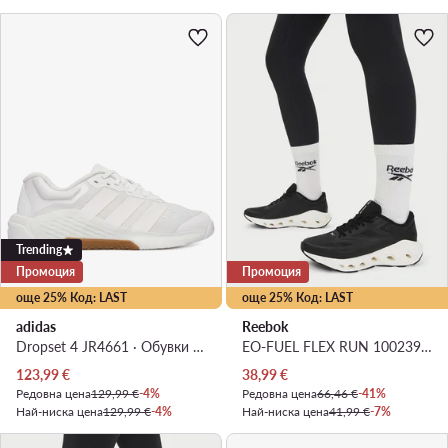
Trending
Промоция
Промоция
още 25% Код: LAST
още 25% Код: LAST
adidas
Reebok
Dropset 4 JR4661 · Обувки за фитнес зала
EO-FUEL FLEX RUN 100239318 · Маратонки за бягане
Актуална цена
Актуална цена
123,99
€
38,99
€
Редовна цена
129,99 €
-4%
Редовна цена
66,46 €
-41%
Най-ниска цена
129,99 €
-4%
Най-ниска цена
41,99 €
-7%