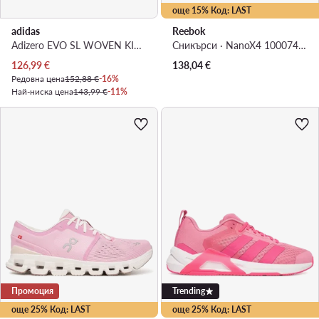
още 15% Код: LAST
adidas
Reebok
Adizero EVO SL WOVEN KI6929 · Маратонки за бягане
Сникърси · NanoX4 100074304 · Бял
Актуална цена
126,99
€
138,04
€
Редовна цена
152,88 €
-16%
Най-ниска цена
143,99 €
-11%
Промоция
Trending
още 25% Код: LAST
още 25% Код: LAST