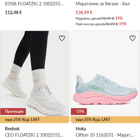
EOSB-FLOATZIG 2 100225508 · Маратонки за бягане
Маратонки за бягане · Бял
Актуална цена
112,48
€
136,99
€
Редовна цена
170,99 €
-19%
Най-ниска цена
170,99 €
-19%
Промоция
-19%
още 25% Код: LAST
още 25% Код: LAST
Reebok
Hoka
CEO FLOATZIG 2 100225510 · Маратонки за бягане
Clifton 10 1162031 · Маратонки за бягане