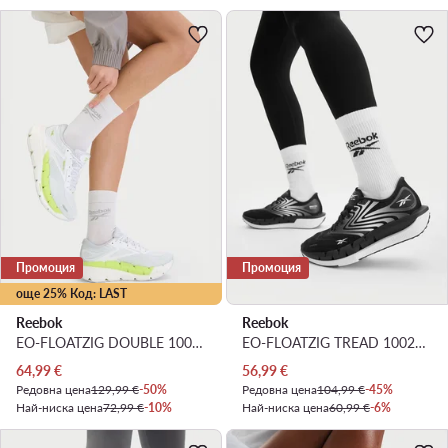
Промоция
Промоция
още 25% Код: LAST
Reebok
Reebok
EO-FLOATZIG DOUBLE 100244469 · Маратонки за бягане
EO-FLOATZIG TREAD 100247798 · Маратонки за бягане
Актуална цена
Актуална цена
64,99
€
56,99
€
Редовна цена
129,99 €
-50%
Редовна цена
104,99 €
-45%
Най-ниска цена
72,99 €
-10%
Най-ниска цена
60,99 €
-6%