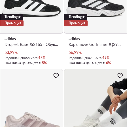
Trending
Trending
Промоция
Промоция
adidas
adidas
Dropset Base JS3165 · Обувки за фитнес зала
Rapidmove Go Trainer JQ3953 · Обувки за фитнес зала
Актуална цена
Актуална цена
53,99
€
56,99
€
Редовна цена
65,96 €
-18%
Редовна цена
71,07 €
-19%
Най-ниска цена
56,99 €
-5%
Най-ниска цена
60,99 €
-6%