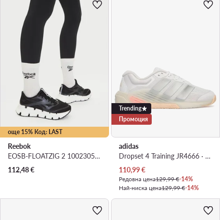
Trending
Промоция
още 15% Код: LAST
Reebok
adidas
EOSB-FLOATZIG 2 100230562 · Маратонки за бягане
Dropset 4 Training JR4666 · Обувки за фитнес зала
Актуална цена
112,48
€
110,99
€
Редовна цена
129,99 €
-14%
Най-ниска цена
129,99 €
-14%