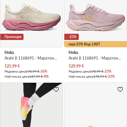
Промоция
-23%
още 25% Код: LAST
Hoka
Hoka
Arahi 8 1168691 · Маратонки за бягане
Arahi 8 1168691 · Маратонки за бягане
Актуална цена
Актуална цена
125,99
€
129,99
€
Редовна цена
170,99 €
-26%
Редовна цена
170,99 €
-23%
Най-ниска цена
137,99 €
-8%
Най-ниска цена
170,99 €
-23%