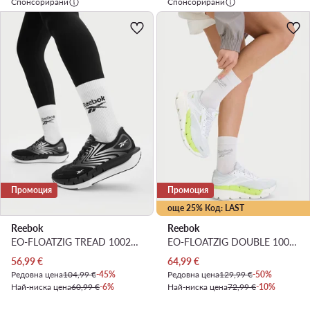
Спонсорирани
Спонсорирани
Промоция
Промоция
още 25% Код: LAST
Reebok
Reebok
EO-FLOATZIG TREAD 100247798 · Маратонки за бягане
EO-FLOATZIG DOUBLE 100244469 · Маратонки за бягане
Актуална цена
Актуална цена
56,99
€
64,99
€
Редовна цена
104,99 €
-45%
Редовна цена
129,99 €
-50%
Най-ниска цена
60,99 €
-6%
Най-ниска цена
72,99 €
-10%