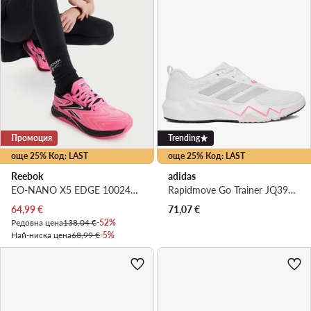
Промоция
Trending
още 25% Код: LAST
още 25% Код: LAST
Reebok
adidas
EO-NANO X5 EDGE 100244436 · Обувки за фитнес зала
Rapidmove Go Trainer JQ3956 · Обувки за фитнес зала
Актуална цена
64,99
€
71,07
€
Редовна цена
138,04 €
-52%
Най-ниска цена
68,99 €
-5%