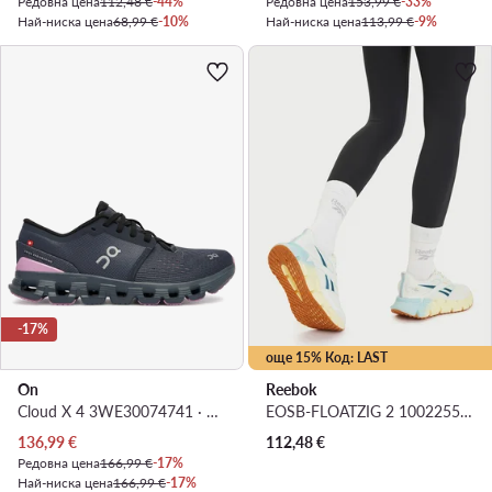
Редовна цена
112,48 €
-44%
Редовна цена
153,99 €
-33%
Най-ниска цена
68,99 €
-10%
Най-ниска цена
113,99 €
-9%
-17%
още 15% Код: LAST
On
Reebok
Cloud X 4 3WE30074741 · Обувки за фитнес зала
EOSB-FLOATZIG 2 100225506 · Маратонки за бягане
Актуална цена
136,99
€
112,48
€
Редовна цена
166,99 €
-17%
Най-ниска цена
166,99 €
-17%