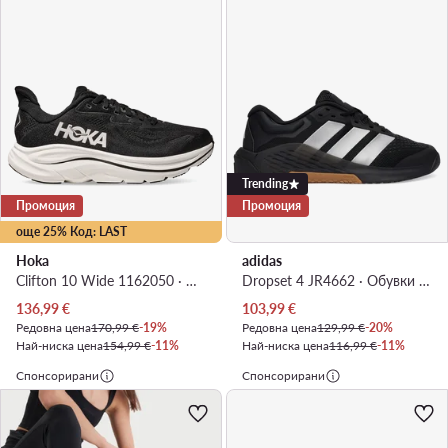
Trending
Промоция
Промоция
още 25% Код: LAST
Hoka
adidas
Clifton 10 Wide 1162050 · Маратонки за бягане
Dropset 4 JR4662 · Обувки за фитнес зала
Актуална цена
Актуална цена
136,99
€
103,99
€
Редовна цена
170,99 €
-19%
Редовна цена
129,99 €
-20%
Най-ниска цена
154,99 €
-11%
Най-ниска цена
116,99 €
-11%
Спонсорирани
Спонсорирани