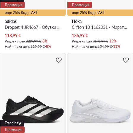
Промоция
Промоция
още 25% Код: LAST
още 25% Код: LAST
adidas
Hoka
Dropset 4 JR4667 · Обувки за фитнес зала
Clifton 10 1162031 · Маратонки за бягане
Актуална цена
Актуална цена
118,99
€
136,99
€
Редовна цена
129,99 €
-8%
Редовна цена
170,99 €
-19%
Най-ниска цена
129,99 €
-8%
Най-ниска цена
154,99 €
-11%
Trending
Промоция