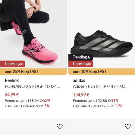
Trending
Промоция
Промоция
още 25% Код: LAST
още 10% Код: LAST
Reebok
adidas
EO-NANO X5 EDGE 100244436 · Обувки за фитнес зала
Adizero Evo SL JP7147 · Маратонки за бягане
Актуална цена
Актуална цена
64,99
€
134,99
€
Редовна цена
138,04 €
-52%
Редовна цена
152,88 €
-11%
Най-ниска цена
68,99 €
-5%
Най-ниска цена
152,88 €
-11%