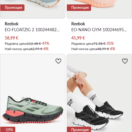
Промоция
Промоция
Reebok
Reebok
EO-FLOATZIG 2 100244482 · Маратонки за бягане
EO-NANO GYM 100244695 · Обувки за фитнес зала
Актуална цена
Актуална цена
58,99
€
45,99
€
Редовна цена
112,48 €
-47%
Редовна цена
71,58 €
-35%
Най-ниска цена
62,99 €
-6%
Най-ниска цена
48,99 €
-6%
-19%
Промоция