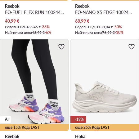
Reebok
Reebok
EO-FUEL FLEX RUN 100244529 W · Маратонки за бягане
EO-NANO X5 EDGE 100249417 · Обувки за фитнес зала
Актуална цена
Актуална цена
40,99
€
68,99
€
Редовна цена
66,46 €
-38%
Редовна цена
138,04 €
-50%
Най-ниска цена
43,99 €
-6%
Най-ниска цена
76,99 €
-10%
AI
-19%
още 15% Код: LAST
още 25% Код: LAST
Reebok
Hoka