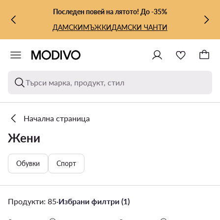
КЪМ ОСНОВНОТО СЪДЪРЖАНИЕ
КЪМ ТЪРСЕНЕ
Последен повей на лятото! До -35%
ДАМСКИ
МЪЖКИ
ДАМСКИ ЧАНТИ
Търси марка, продукт, стил
Начална страница
Жени
Обувки
Спорт
Продукти: 85
·
Избрани филтри (1)