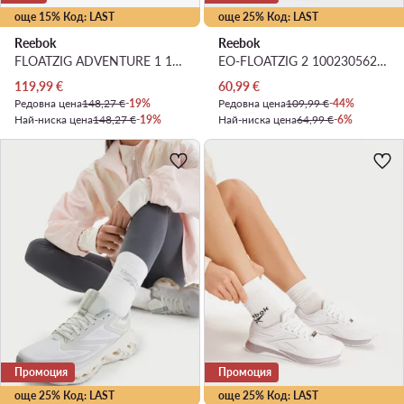
още 15% Код: LAST
още 25% Код: LAST
Reebok
Reebok
FLOATZIG ADVENTURE 1 100209981 · Маратонки за бягане
EO-FLOATZIG 2 100230562 · Маратонки за бягане
Актуална цена
Актуална цена
119,99
€
60,99
€
Редовна цена
148,27 €
-19%
Редовна цена
109,99 €
-44%
Най-ниска цена
148,27 €
-19%
Най-ниска цена
64,99 €
-6%
Промоция
Промоция
още 25% Код: LAST
още 25% Код: LAST