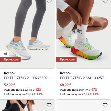
AI
Промоция
Промоция
Reebok
Reebok
EO-FLOATZIG 2 100225509 · Маратонки за бягане
EO-FLOATZIG 2 SM 100257579 · Маратонки за бягане
Актуална цена
Актуална цена
52,99
€
68,99
€
Редовна цена
112,48 €
-52%
Редовна цена
109,99 €
-37%
Най-ниска цена
61,99 €
-14%
Най-ниска цена
77,99 €
-11%