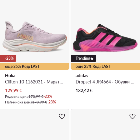
-23%
Trending
още 25% Код: LAST
още 25% Код: LAST
Hoka
adidas
Clifton 10 1162031 · Маратонки за бягане
Dropset 4 JR4664 · Обувки за фитнес зала
Актуална цена
129,99
€
132,42
€
Редовна цена
170,99 €
-23%
Най-ниска цена
170,99 €
-23%