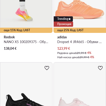
Trending
Промоция
още 15% Код: LAST
още 25% Код: LAST
Reebok
adidas
NANO X5 100209375 · Обувки за фитнес зала
Dropset 4 JR4665 · Обувки за фитнес зала
Актуална цена
138,04
€
123,99
€
Редовна цена
129,99 €
-4%
Най-ниска цена
129,99 €
-4%