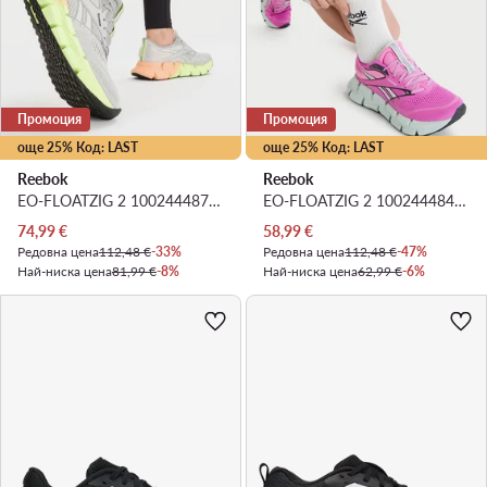
Промоция
Промоция
още 25% Код: LAST
още 25% Код: LAST
Reebok
Reebok
EO-FLOATZIG 2 100244487 · Маратонки за бягане
EO-FLOATZIG 2 100244484 · Маратонки за бягане
Актуална цена
Актуална цена
74,99
€
58,99
€
Редовна цена
112,48 €
-33%
Редовна цена
112,48 €
-47%
Най-ниска цена
81,99 €
-8%
Най-ниска цена
62,99 €
-6%