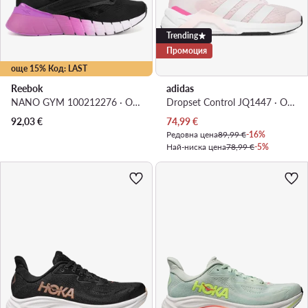
Trending
Промоция
още 15% Код: LAST
Reebok
adidas
NANO GYM 100212276 · Обувки за фитнес зала
Dropset Control JQ1447 · Обувки за фитнес зала
Актуална цена
92,03
€
74,99
€
Редовна цена
89,99 €
-16%
Най-ниска цена
78,99 €
-5%