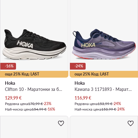
-16%
-24%
още 25% Код: LAST
още 25% Код: LAST
Hoka
Hoka
Clifton 10 · Маратонки за бягане
Kawana 3 1171893 · Маратонки за бягане
Актуална цена
Актуална цена
129,99
€
116,99
€
Редовна цена
170,99 €
-23%
Редовна цена
153,99 €
-24%
Най-ниска цена
154,99 €
-16%
Най-ниска цена
153,99 €
-24%