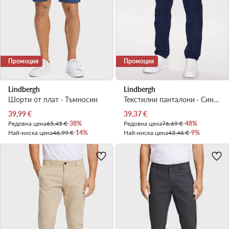
Промоция
Промоция
Lindbergh
Lindbergh
Шорти от плат · Тъмносин
Текстилни панталони · Син · Regular Fit
Актуална цена
Актуална цена
39,99
€
39,37
€
Редовна цена
65,45 €
-38%
Редовна цена
76,69 €
-48%
Най-ниска цена
46,99 €
-14%
Най-ниска цена
43,46 €
-9%