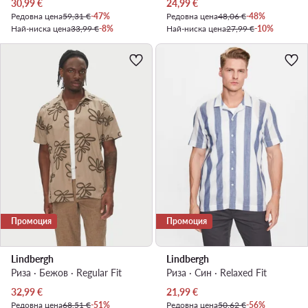
Актуална цена
Актуална цена
30,99
€
24,99
€
Редовна цена
59,31 €
-47%
Редовна цена
48,06 €
-48%
Най-ниска цена
33,99 €
-8%
Най-ниска цена
27,99 €
-10%
Промоция
Промоция
Lindbergh
Lindbergh
Риза · Бежов · Regular Fit
Риза · Син · Relaxed Fit
Актуална цена
Актуална цена
32,99
€
21,99
€
Редовна цена
68,51 €
-51%
Редовна цена
50,62 €
-56%