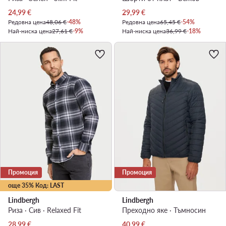
Актуална цена
Актуална цена
24,99
€
29,99
€
Редовна цена
48,06 €
-48%
Редовна цена
65,45 €
-54%
Най-ниска цена
27,61 €
-9%
Най-ниска цена
36,99 €
-18%
Промоция
Промоция
още 35% Код: LAST
Lindbergh
Lindbergh
Риза · Сив · Relaxed Fit
Преходно яке · Тъмносин
Актуална цена
Актуална цена
28,99
€
40,99
€