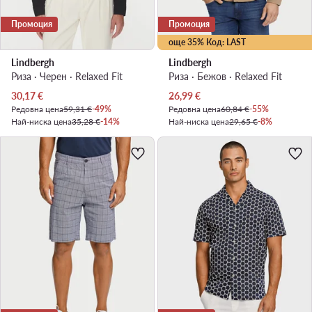
Промоция
Промоция
още 35% Код: LAST
Lindbergh
Lindbergh
Риза · Черен · Relaxed Fit
Риза · Бежов · Relaxed Fit
Актуална цена
Актуална цена
30,17
€
26,99
€
Редовна цена
59,31 €
-49%
Редовна цена
60,84 €
-55%
Най-ниска цена
35,28 €
-14%
Най-ниска цена
29,65 €
-8%