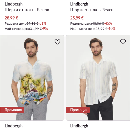
Lindbergh
Lindbergh
Шорти от плат · Бежов
Шорти от плат · Зелен
Актуална цена
Актуална цена
28,99
€
25,99
€
Редовна цена
59,31 €
-51%
Редовна цена
48,06 €
-45%
Най-ниска цена
31,99 €
-9%
Най-ниска цена
28,99 €
-10%
Промоция
Промоция
Lindbergh
Lindbergh