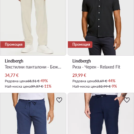
Промоция
Промоция
Lindbergh
Lindbergh
Текстилни панталони · Бежов · Relaxed Fit
Риза · Черен · Relaxed Fit
Актуална цена
Актуална цена
34,77
€
29,99
€
Редовна цена
68,51 €
-49%
Редовна цена
53,69 €
-44%
Най-ниска цена
39,37 €
-11%
Най-ниска цена
32,99 €
-9%