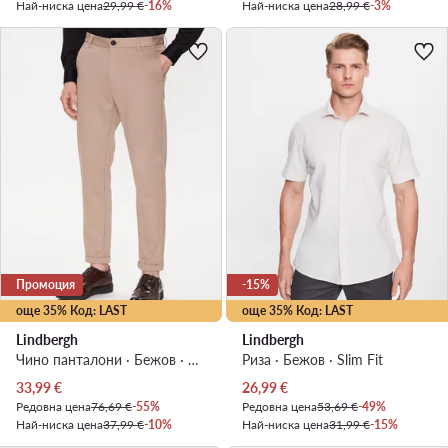
Най-ниска цена
29,99 €
-16%
Най-ниска цена
28,99 €
-3%
Промоция
-15%
още 35% Код: LAST
още 35% Код: LAST
Lindbergh
Lindbergh
Чино панталони · Бежов · Slim Fit
Риза · Бежов · Slim Fit
Актуална цена
Актуална цена
33,99
€
26,99
€
Редовна цена
76,69 €
-55%
Редовна цена
53,69 €
-49%
Най-ниска цена
37,99 €
-10%
Най-ниска цена
31,99 €
-15%