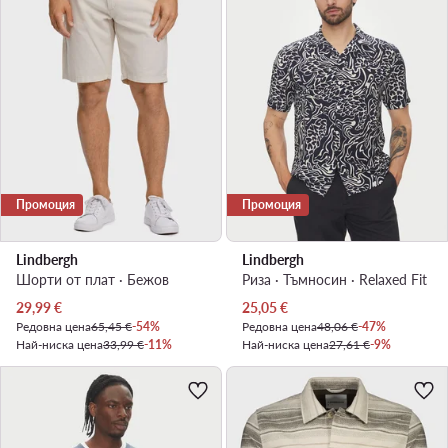
Промоция
Промоция
Lindbergh
Lindbergh
Шорти от плат · Бежов
Риза · Тъмносин · Relaxed Fit
Актуална цена
Актуална цена
29,99
€
25,05
€
Редовна цена
65,45 €
-54%
Редовна цена
48,06 €
-47%
Най-ниска цена
33,99 €
-11%
Най-ниска цена
27,61 €
-9%