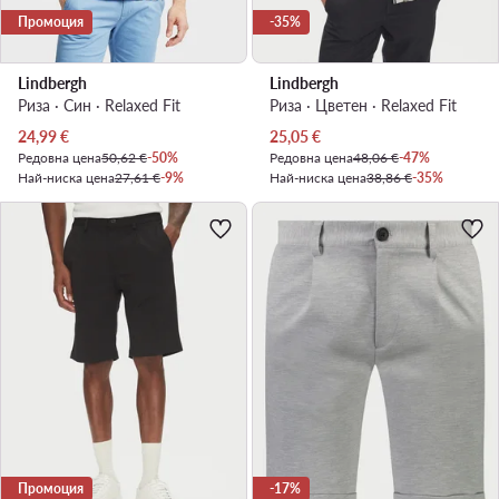
Промоция
-35%
Lindbergh
Lindbergh
Риза · Син · Relaxed Fit
Риза · Цветен · Relaxed Fit
Актуална цена
Актуална цена
24,99
€
25,05
€
Редовна цена
50,62 €
-50%
Редовна цена
48,06 €
-47%
Най-ниска цена
27,61 €
-9%
Най-ниска цена
38,86 €
-35%
Промоция
-17%