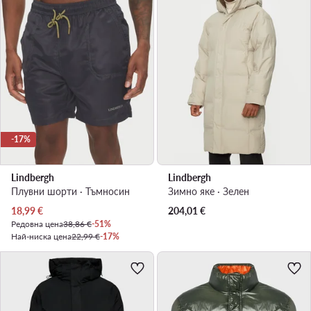
-17%
Lindbergh
Lindbergh
Плувни шорти · Тъмносин
Зимно яке · Зелен
Актуална цена
18,99
€
204,01
€
Редовна цена
38,86 €
-51%
Най-ниска цена
22,99 €
-17%