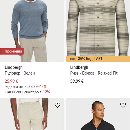
Промоция
още 35% Код: LAST
Lindbergh
Lindbergh
Пуловер · Зелен
Риза · Бежов · Relaxed Fit
Актуална цена
25,99
€
59,99
€
Редовна цена
48,06 €
-45%
Най-ниска цена
29,65 €
-12%