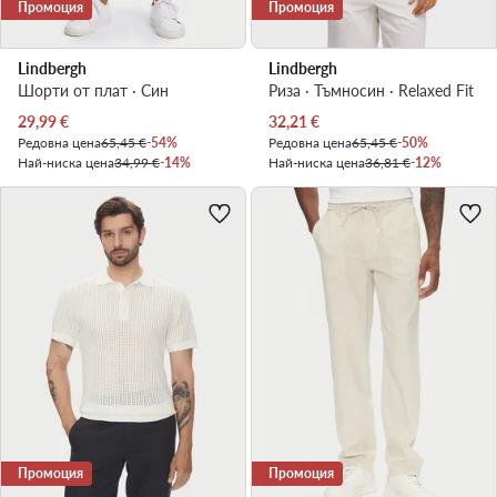
Промоция
Промоция
Lindbergh
Lindbergh
Шорти от плат · Син
Риза · Тъмносин · Relaxed Fit
Актуална цена
Актуална цена
29,99
€
32,21
€
Редовна цена
65,45 €
-54%
Редовна цена
65,45 €
-50%
Най-ниска цена
34,99 €
-14%
Най-ниска цена
36,81 €
-12%
Промоция
Промоция