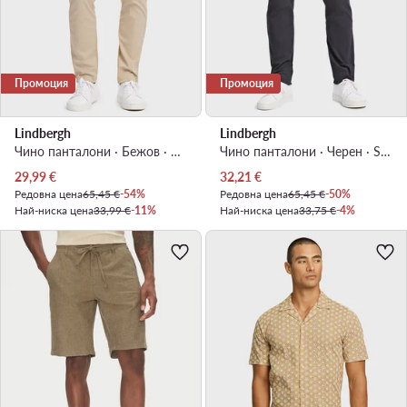
Промоция
Промоция
Lindbergh
Lindbergh
Чино панталони · Бежов · Slim Fit
Чино панталони · Черен · Slim Fit
Актуална цена
Актуална цена
29,99
€
32,21
€
Редовна цена
65,45 €
-54%
Редовна цена
65,45 €
-50%
Най-ниска цена
33,99 €
-11%
Най-ниска цена
33,75 €
-4%