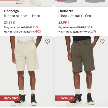
Lindbergh
Lindbergh
Шорти от плат · Черен
Шорти от плат · Сив
Актуална цена
Актуална цена
25,99
€
28,99
€
Редовна цена
48,06 €
-45%
Редовна цена
65,45 €
-55%
Най-ниска цена
28,99 €
-10%
Най-ниска цена
34,99 €
-17%
Промоция
Промоция