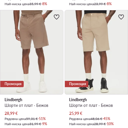
Най-ниска цена
35,99 €
-8%
Най-ниска цена
23,99 €
-8%
Промоция
Промоция
Lindbergh
Lindbergh
Шорти от плат · Бежов
Шорти от плат · Бежов
Актуална цена
Актуална цена
28,99
€
25,99
€
Редовна цена
59,31 €
-51%
Редовна цена
48,06 €
-45%
Най-ниска цена
31,99 €
-9%
Най-ниска цена
28,99 €
-10%