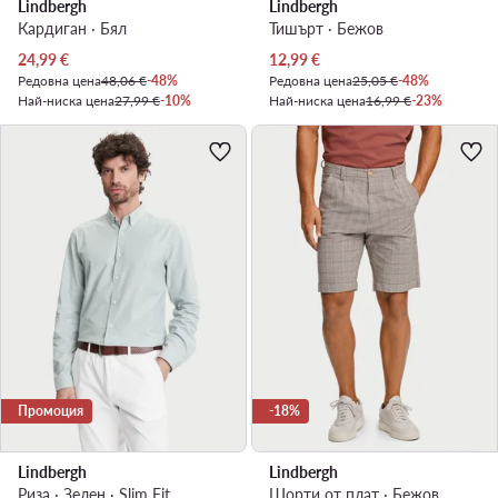
Lindbergh
Lindbergh
Кардиган · Бял
Тишърт · Бежов
Актуална цена
Актуална цена
24,99
€
12,99
€
Редовна цена
48,06 €
-48%
Редовна цена
25,05 €
-48%
Най-ниска цена
27,99 €
-10%
Най-ниска цена
16,99 €
-23%
Промоция
-18%
Lindbergh
Lindbergh
Риза · Зелен · Slim Fit
Шорти от плат · Бежов