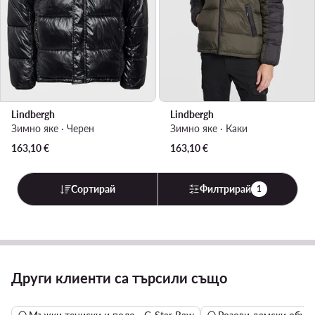
Lindbergh
Lindbergh
Зимно яке · Черен
Зимно яке · Каки
163,10
€
163,10
€
Сортирай
Филтрирай
1
Други клиенти са търсили също