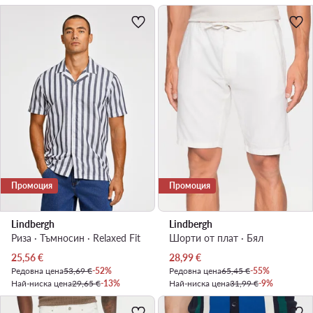
Промоция
Промоция
Lindbergh
Lindbergh
Риза · Тъмносин · Relaxed Fit
Шорти от плат · Бял
Актуална цена
Актуална цена
25,56
€
28,99
€
Редовна цена
53,69 €
-52%
Редовна цена
65,45 €
-55%
Най-ниска цена
29,65 €
-13%
Най-ниска цена
31,99 €
-9%