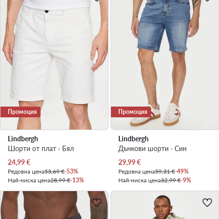
Промоция
Промоция
Lindbergh
Lindbergh
Шорти от плат · Бял
Дънкови шорти · Син
Актуална цена
Актуална цена
24,99
€
29,99
€
Редовна цена
53,69 €
-53%
Редовна цена
59,31 €
-49%
Най-ниска цена
28,99 €
-13%
Най-ниска цена
32,99 €
-9%