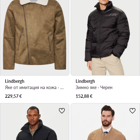
Lindbergh
Lindbergh
Яке от имитация на кожа · Кафяв
Зимно яке · Черен
229,57
€
152,88
€