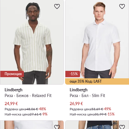
Промоция
-15%
още 35% Код: LAST
Lindbergh
Lindbergh
Риза · Бежов · Relaxed Fit
Риза · Бял · Slim Fit
Актуална цена
Актуална цена
24,99
€
26,99
€
Редовна цена
48,06 €
-48%
Редовна цена
53,69 €
-49%
Най-ниска цена
27,61 €
-9%
Най-ниска цена
31,99 €
-15%