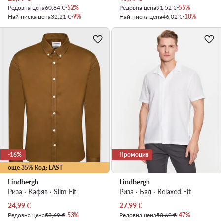
Редовна цена
60,84 €
-52%
Редовна цена
91,52 €
-55%
Най-ниска цена
32,21 €
-9%
Най-ниска цена
46,02 €
-10%
-16%
Промоция
още 35% Код: LAST
Lindbergh
Lindbergh
Риза · Кафяв · Slim Fit
Риза · Бял · Relaxed Fit
Актуална цена
Актуална цена
24,99
€
27,99
€
Редовна цена
53,69 €
-53%
Редовна цена
53,69 €
-47%