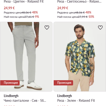
Риза · Цветен · Relaxed Fit
Риза · Светлосиньо · Relaxed Fit
Актуална цена
Актуална цена
24,99
€
24,99
€
Редовна цена
48,06 €
-48%
Редовна цена
48,06 €
-48%
Най-ниска цена
27,61 €
-9%
Най-ниска цена
27,99 €
-10%
Промоция
Промоция
Lindbergh
Lindbergh
Чино панталони · Сив · Slim Fit
Риза · Зелен · Relaxed Fit