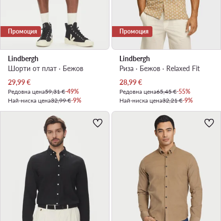
Промоция
Промоция
Lindbergh
Lindbergh
Шорти от плат · Бежов
Риза · Бежов · Relaxed Fit
Актуална цена
Актуална цена
29,99
€
28,99
€
Редовна цена
59,31 €
-49%
Редовна цена
65,45 €
-55%
Най-ниска цена
32,99 €
-9%
Най-ниска цена
32,21 €
-9%