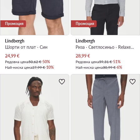
Промоция
Промоция
Lindbergh
Lindbergh
Шорти от плат · Син
Риза · Светлосиньо · Relaxed Fit
Актуална цена
Актуална цена
24,99
€
28,99
€
Редовна цена
50,62 €
-50%
Редовна цена
59,31 €
-51%
Най-ниска цена
27,99 €
-10%
Най-ниска цена
30,99 €
-6%