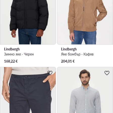
Lindbergh
Lindbergh
Зимно яке · Черен
Яке бомбър · Кафяв
168,22
€
204,01
€