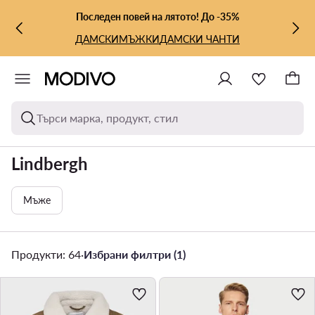
КЪМ ОСНОВНОТО СЪДЪРЖАНИЕ
КЪМ ТЪРСЕНЕ
Последен повей на лятото! До -35%
ДАМСКИ
МЪЖКИ
ДАМСКИ ЧАНТИ
Търси марка, продукт, стил
Lindbergh
Мъже
Продукти: 64
·
Избрани филтри (1)