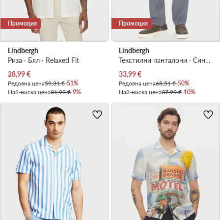
Промоция
Промоция
Lindbergh
Lindbergh
Риза · Бял · Relaxed Fit
Текстилни панталони · Син · Relaxed Fit
Актуална цена
Актуална цена
28,99
€
33,99
€
Редовна цена
59,31 €
-51%
Редовна цена
68,51 €
-50%
Най-ниска цена
31,99 €
-9%
Най-ниска цена
37,99 €
-10%