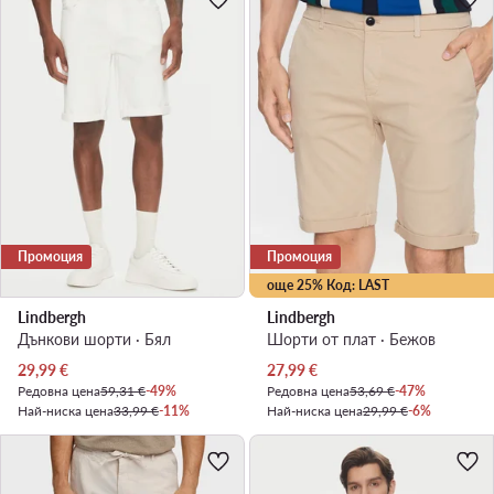
Промоция
Промоция
още 25% Код: LAST
Lindbergh
Lindbergh
Дънкови шорти · Бял
Шорти от плат · Бежов
Актуална цена
Актуална цена
29,99
€
27,99
€
Редовна цена
59,31 €
-49%
Редовна цена
53,69 €
-47%
Най-ниска цена
33,99 €
-11%
Най-ниска цена
29,99 €
-6%