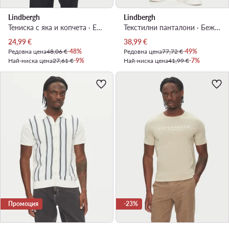
Lindbergh
Lindbergh
Тениска с яка и копчета · Екрю
Текстилни панталони · Бежов · Relaxed Fit
Актуална цена
Актуална цена
24,99
€
38,99
€
Редовна цена
48,06 €
-48%
Редовна цена
77,72 €
-49%
Най-ниска цена
27,61 €
-9%
Най-ниска цена
41,99 €
-7%
Промоция
-23%