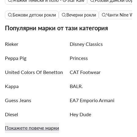
Мъжки тениски и поло - G-Star Raw
Розови дамски обув
Бежови детски рокли
Вечерни рокли
Чанти Nine We
Популярни марки от тази категория
Rieker
Disney Classics
Peppa Pig
Princess
United Colors Of Benetton
CAT Footwear
Kappa
BALR.
Guess Jeans
EA7 Emporio Armani
Diesel
Hey Dude
Покажете повече марки