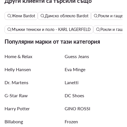
Други клиенти са търсили също
Жени Bardot
Дамско облекло Bardot
Рокли и гащери
Мъжки тениски и поло - KARL LAGERFELD
Рокли и гаще
Популярни марки от тази категория
Home & Relax
Guess Jeans
Helly Hansen
Eva Minge
Dr. Martens
Lanetti
G-Star Raw
DC Shoes
Harry Potter
GINO ROSSI
Billabong
Frozen