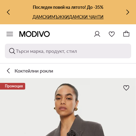
КЪМ ОСНОВНОТО СЪДЪРЖАНИЕ
КЪМ ТЪРСЕНЕ
Последен повей на лятото! До -35%
ДАМСКИ
МЪЖКИ
ДАМСКИ ЧАНТИ
Търси марка, продукт, стил
Коктейлни рокли
Промоция