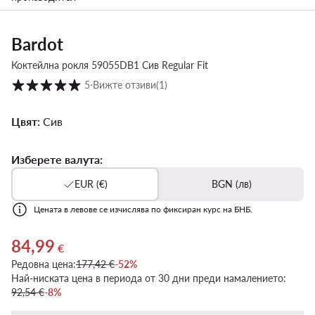
Bardot
Коктейлна рокля 59055DB1 Сив Regular Fit
Оценка на клиентите в скала от 1 до 5
5
⋅
Вижте отзиви
(1)
Цвят:
Сив
Изберете валута:
EUR (€)
BGN (лв)
Цената в левове се изчислява по фиксиран курс на БНБ.
84,99
Актуална цена 84,99 €
€
Редовна цена:
177,42 €
-52%
Най-ниската цена в периода от 30 дни преди намалението:
92,54 €
-8%