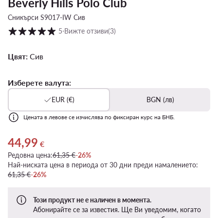
Beverly Hills Polo Club
Сникърси S9017-IW Сив
Оценка на клиентите в скала от 1 до 5
5
⋅
Вижте отзиви
(3)
Цвят:
Сив
Изберете валута:
EUR (€)
BGN (лв)
Цената в левове се изчислява по фиксиран курс на БНБ.
44,99
Актуална цена 44,99 €
€
Редовна цена:
61,35 €
-26%
Най-ниската цена в периода от 30 дни преди намалението:
61,35 €
-26%
Този продукт не е наличен в момента.
Абонирайте се за известия. Ще Ви уведомим, когато