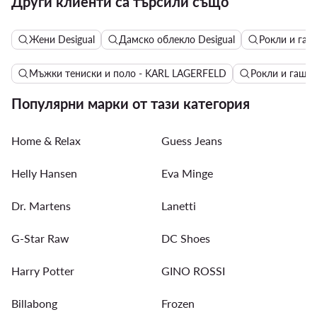
Други клиенти са търсили също
Жени Desigual
Дамско облекло Desigual
Рокли и гащ
Мъжки тениски и поло - KARL LAGERFELD
Рокли и гаще
Популярни марки от тази категория
Home & Relax
Guess Jeans
Helly Hansen
Eva Minge
Dr. Martens
Lanetti
G-Star Raw
DC Shoes
Harry Potter
GINO ROSSI
Billabong
Frozen