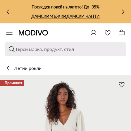
КЪМ ОСНОВНОТО СЪДЪРЖАНИЕ
КЪМ ТЪРСЕНЕ
Последен повей на лятото! До -35%
ДАМСКИ
МЪЖКИ
ДАМСКИ ЧАНТИ
Търси марка, продукт, стил
Летни рокли
Промоция