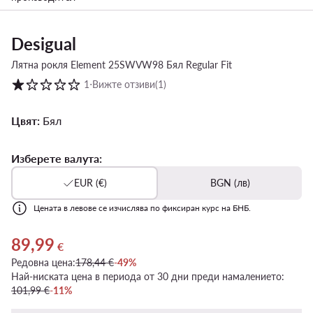
Desigual
Лятна рокля Element 25SWVW98 Бял Regular Fit
Оценка на клиентите в скала от 1 до 5
1
⋅
Вижте отзиви
(1)
Цвят:
Бял
Изберете валута:
EUR (€)
BGN (лв)
Цената в левове се изчислява по фиксиран курс на БНБ.
89,99
Актуална цена 89,99 €
€
Редовна цена:
178,44 €
-49%
Най-ниската цена в периода от 30 дни преди намалението:
101,99 €
-11%