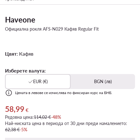
Haveone
Официална рокля AFS-N029 Кафяв Regular Fit
Цвят:
Кафяв
Изберете валута:
EUR (€)
BGN (лв)
Цената в левове се изчислява по фиксиран курс на БНБ.
58,99
Актуална цена 58,99 €
€
Редовна цена:
114,02 €
-48%
Най-ниската цена в периода от 30 дни преди намалението:
62,38 €
-5%