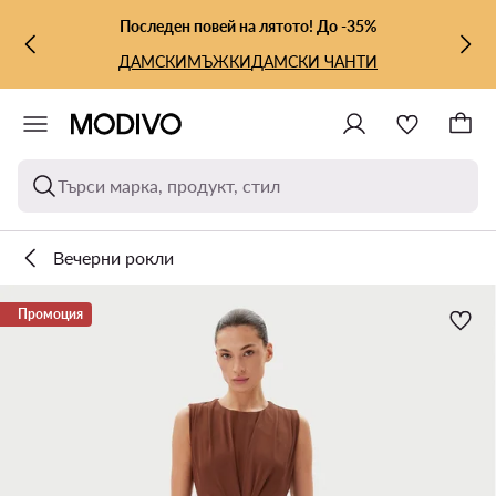
КЪМ ОСНОВНОТО СЪДЪРЖАНИЕ
КЪМ ТЪРСЕНЕ
Последен повей на лятото! До -35%
ДАМСКИ
МЪЖКИ
ДАМСКИ ЧАНТИ
Търси марка, продукт, стил
Вечерни рокли
Промоция