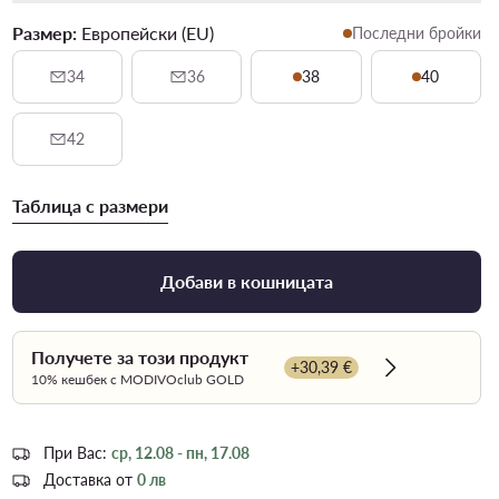
Размер:
Европейски (EU)
Последни бройки
34
36
38
40
42
Таблица с размери
Добави в кошницата
Получете за този продукт
+30,39 €
Dowiedz się w
10% кешбек с MODIVOclub GOLD
При Вас:
ср, 12.08 - пн, 17.08
Доставка от
0 лв