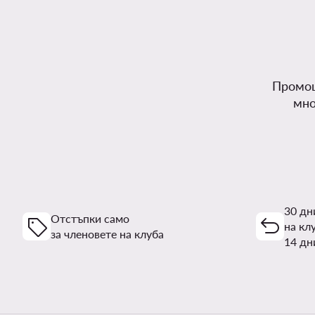
Промоц
мно
30 дн
Отстъпки само
на кл
за членовете на клуба
14 дн