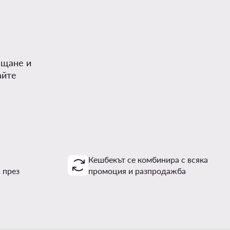
.
ъщане и
айте
Кешбекът се комбинира с всяка
 през
промоция и разпродажба