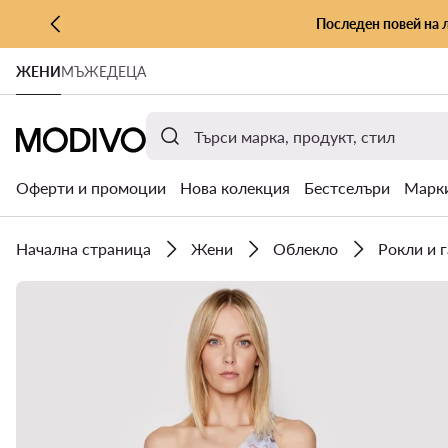
Последен повей на 
КЪМ ОСНОВНОТО СЪДЪРЖАНИЕ
ЖЕНИ
МЪЖЕ
ДЕЦА
КЪМ ТЪРСЕНЕ
Оферти и промоции
Нова колекция
Бестселъри
Марк
Начална страница
Жени
Облекло
Рокли и 