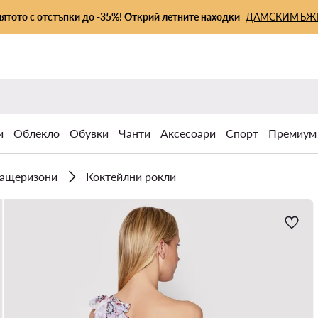
лятото с отстъпки до -35%! Открий летните находки
ДАМСКИ
МЪЖ
и
Облекло
Обувки
Чанти
Аксесоари
Спорт
Премиум
гащеризони
Коктейлни рокли