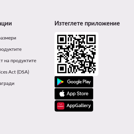
ации
Изтеглете приложение
размери
родуктите
т на продуктите
ices Act (DSA)
агради