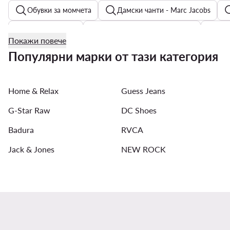
Обувки за момчета
Дамски чанти - Marc Jacobs
Мъжки бански
Рокли за 18-ти рожден ден
Мъ
Покажи повече
Мъжки тениски и поло - KARL LAGERFELD
Рокли и 
Популярни марки от тази категория
Дамски дълги ризи
Детски якета
Дамски обув
Home & Relax
Guess Jeans
Рокли и гащеризони Guess
Дънкови поли
G-Star Raw
DC Shoes
Badura
RVCA
Jack & Jones
NEW ROCK