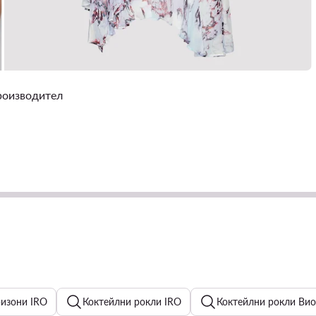
производител
ризони IRO
Коктейлни рокли IRO
Коктейлни рокли Вио