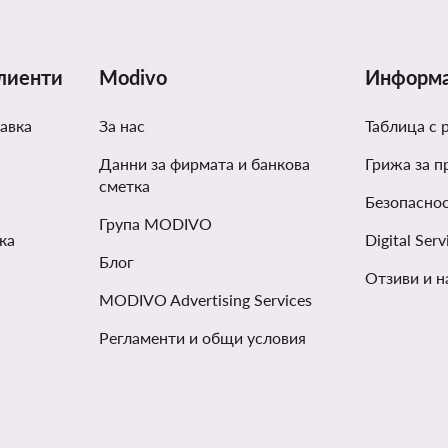
лиенти
Modivo
Информ
авка
За нас
Таблица с 
Данни за фирмата и банкова
Грижа за п
сметка
Безопаснос
Група MODIVO
ка
Digital Serv
Блог
Отзиви и н
MODIVO Advertising Services
Регламенти и общи условия