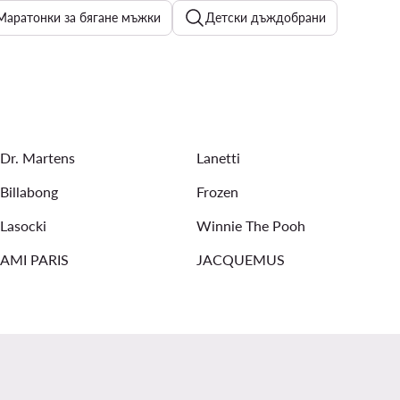
Маратонки за бягане мъжки
Детски дъждобрани
r Raw
Truckers
Дамски обувки New Balance
ериал: Памук
Мъжки Високи кецове
Dr. Martens
Lanetti
Billabong
Frozen
Lasocki
Winnie The Pooh
AMI PARIS
JACQUEMUS