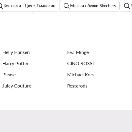
Костюми - Цвят: Тъмносин
Мъжки обувки Skechers
жки Часовници
гащеризони TWINSET
Nike Air Max
Мъжки Ризи - G-Sta
ки Guess
Аква обувки дамски
Дамски пуловери - Мат
Helly Hansen
Eva Minge
Harry Potter
GINO ROSSI
Please
Michael Kors
Juicy Couture
Resteröds