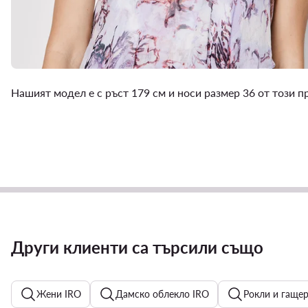
Нашият модел е с ръст 179 см и носи размер 36 от този 
Други клиенти са търсили също
Жени IRO
Дамско облекло IRO
Рокли и гаще