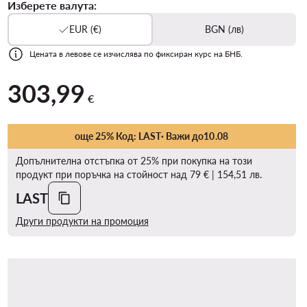
Изберете валута:
EUR (€)
BGN (лв)
Цената в левове се изчислява по фиксиран курс на БНБ.
303,99
303,99 €
€
още 25% Код: LAST
· Важи до
10
.
08
Допълнителна отстъпка от 25% при покупка на този
продукт при поръчка на стойност над 79 € | 154,51 лв.
LAST
Други продукти на промоция