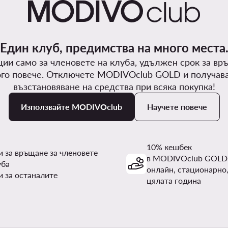
Един клуб, предимства на много места
ии само за членовете на клуба, удължен срок за вр
го повече. Отключете MODIVOclub GOLD и получав
възстановяване на средства при всяка покупка!
Използвайте MODIVOclub
Научете повече
10% кешбек
и за връщане за членовете
в MODIVOclub GOLD
уба
онлайн, стационарно,
и за останалите
цялата година