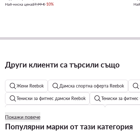
Най-ниска цена
27,99 €
-10%
Най
Други клиенти са търсили също
Жени Reebok
Дамска спортна оферта Reebok
Тениски за фитнес дамски Reebok
Тениски за фитнес
Дамски спортни панталони Juicy Couture
Коктейлни 
Покажи повече
сутиени без подплънки
Поли - Материал: Сатен
Популярни марки от тази категория
Дамски чехли и джапанки Hunter
Детски сака