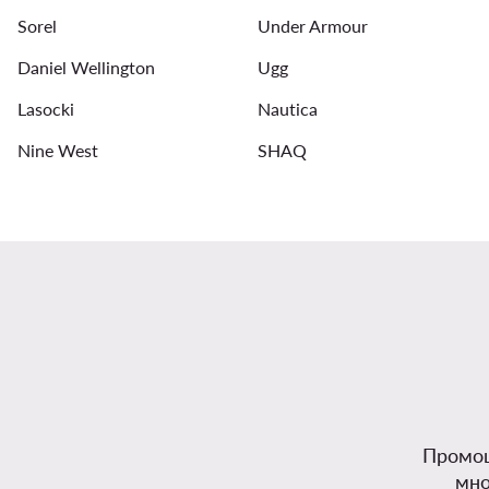
Sorel
Under Armour
Мъжки Якета за дъжд
Дамски чанти - Beverly Hills Po
Daniel Wellington
Ugg
Lasocki
Nautica
Nine West
SHAQ
Промоц
мно