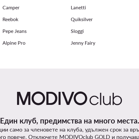
Camper
Lanetti
lo Club
Панталони чарлстон
Reebok
Quiksilver
Pepe Jeans
Sloggi
Alpine Pro
Jenny Fairy
Един клуб, предимства на много места
ии само за членовете на клуба, удължен срок за вр
го повече. Отключете MODIVOclub GOLD и получав