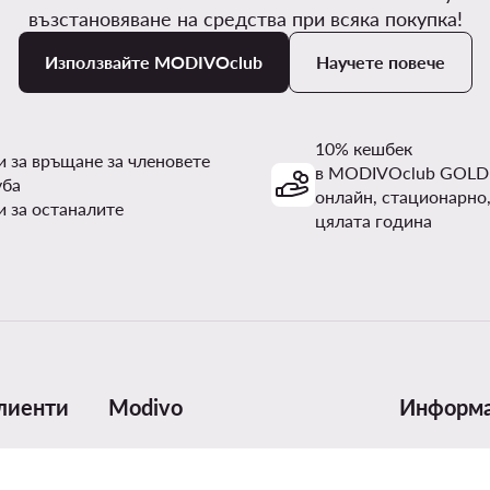
възстановяване на средства при всяка покупка!
Използвайте MODIVOclub
Научете повече
10% кешбек
и за връщане за членовете
в MODIVOclub GOLD
уба
онлайн, стационарно,
и за останалите
цялата година
лиенти
Modivo
Информ
авка
За нас
Таблица с 