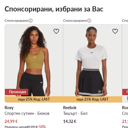
Спонсорирани, избрани за Вас
Спонсорирани
Спонсорирани
Спо
Промоция
още 25% Код: LAST
още 25% Код: LAST
Roxy
Reebok
Ro
Спортен сутиен · Бежов
Тишърт · Бял
Спо
Актуална цена
Акт
24,99
€
14,32
€
21,
Редовна цена
49,99 €
-50%
Ред