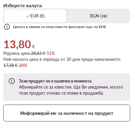
Изберете валута:
EUR (€)
BGN (лв)
Цената в левове се изчислява по фиксиран курс на БНБ.
13,80
Актуална цена 13,80 €
€
Редовна цена:
28,63 €
-51%
Най-ниската цена в периода от 30 дни преди намалението:
17,38 €
-20%
Този продукт не е наличен в момента.
Абонирайте се за известия. Ще Ви уведомим, когато
този продукт отново се появи в продажба.
Информирай ме за наличност на продукт