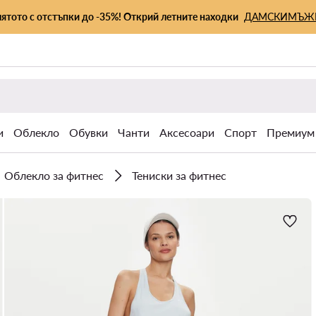
лятото с отстъпки до -35%! Открий летните находки
ДАМСКИ
МЪЖ
и
Облекло
Обувки
Чанти
Аксесоари
Спорт
Премиум
Облекло за фитнес
Тениски за фитнес