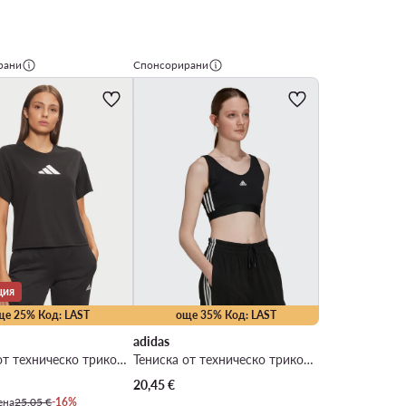
рани
Спонсорирани
ция
ще 25% Код: LAST
още 35% Код: LAST
adidas
Тениска от техническо трико · Черен
Тениска от техническо трико · Черен
 цена
20,45
€
ена
25,05 €
-16%