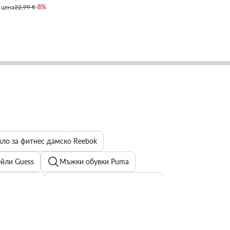
 цена
22,99 €
-8%
ло за фитнес дамско Reebok
йли Guess
Мъжки обувки Puma
ли на цветя
Дамски обувки Patrizia Pepe
амски обеци - Цвят: Сребрист
спортни сутиени
и Valentino
Детски шорти adidas