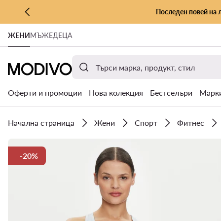
Последен повей на 
КЪМ ОСНОВНОТО СЪДЪРЖАНИЕ
ЖЕНИ
МЪЖЕ
ДЕЦА
КЪМ ТЪРСЕНЕ
Оферти и промоции
Нова колекция
Бестселъри
Марк
Начална страница
Жени
Спорт
Фитнес
-20%