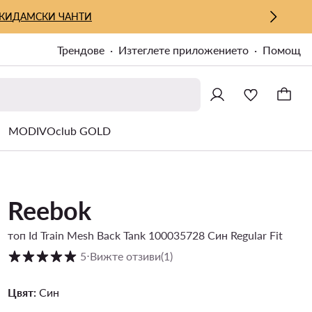
КИ
ДАМСКИ ЧАНТИ
Трендове
Изтеглете приложението
Помощ
MODIVOclub GOLD
Reebok
топ Id Train Mesh Back Tank 100035728 Син Regular Fit
Оценка на клиентите в скала от 1 до 5
5
⋅
Вижте отзиви
(1)
Цвят:
Син