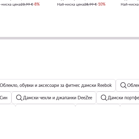
-ниска цена
23,99 €
-8%
Най-ниска цена
28,99 €
-10%
Най-ниска
Облекло, обувки и аксесоари за фитнес дамски Reebok
Облек
 Син
Дамски чехли и джапанки DeeZee
Дамски портфе
рокли
Мъжки бутонки Puma
Дамски дънки
Рок
Дамски пролетни якета
Черни дамски часовници
Д
Дамски бижута Swarovski
Детска бански
Дамски чант