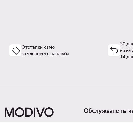
30 дн
Отстъпки само
на кл
за членовете на клуба
14 дн
Обслужване на к
Начини и цени за дост