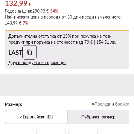
132,99
Актуална цена 132,99 €
€
Редовна цена:
290,93 €
-54%
Най-ниската цена в периода от 30 дни преди намалението:
143,99 €
-7%
Допълнителна отстъпка от 25% при покупка на този
продукт при поръчка на стойност над 79 € | 154,51 лв.
LAST
Други продукти на промоция
Размер:
Последни бройки
Европейски [EU]
Фабричен размер