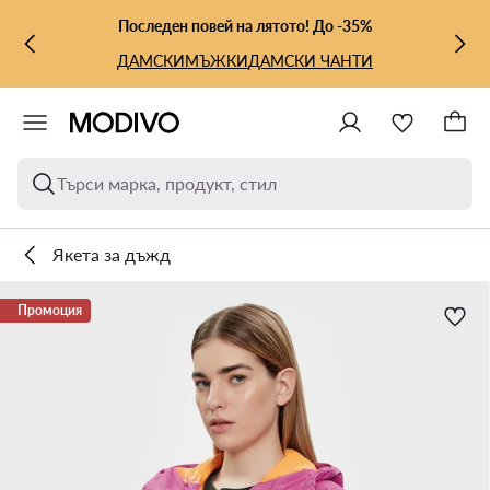
КЪМ ОСНОВНОТО СЪДЪРЖАНИЕ
КЪМ ТЪРСЕНЕ
Последен повей на лятото! До -35%
ДАМСКИ
МЪЖКИ
ДАМСКИ ЧАНТИ
Търси марка, продукт, стил
Якета за дъжд
Промоция