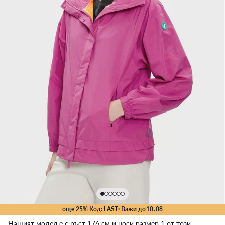
още 25% Код: LAST
· Важи до
10
.
08
Нашият модел е с ръст 176 см и носи размер 1 от този