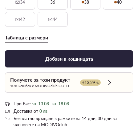
34
36
38
40
42
44
Таблица с размери
Добави в кошницата
Получете за този продукт
+13,29 €
Dowiedz się w
10% кешбек с MODIVOclub GOLD
При Вас:
чт, 13.08 - вт, 18.08
Доставка от
0 лв
Безплатно връщане в рамките на 14 дни, 30 дни за
членовете на MODIVOclub