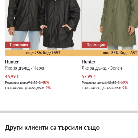
Промоция
Промоция
още 25% Код: LAST
още 35% Код: LAST
Hunter
Hunter
Яке за дъжд · Черен
Яке за дъжд · Зелен
Актуална цена
Актуална цена
46,99
€
57,99
€
Редовна цена
91,52 €
-48%
Редовна цена
142,65 €
-59%
Най-ниска цена
51,99 €
-9%
Най-ниска цена
63,99 €
-9%
Други клиенти са търсили също