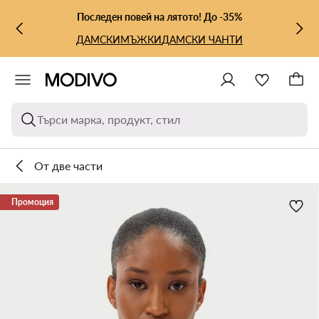
КЪМ ОСНОВНОТО СЪДЪРЖАНИЕ
КЪМ ТЪРСЕНЕ
Последен повей на лятото! До -35%
ДАМСКИ
МЪЖКИ
ДАМСКИ ЧАНТИ
Търси марка, продукт, стил
От две части
Промоция