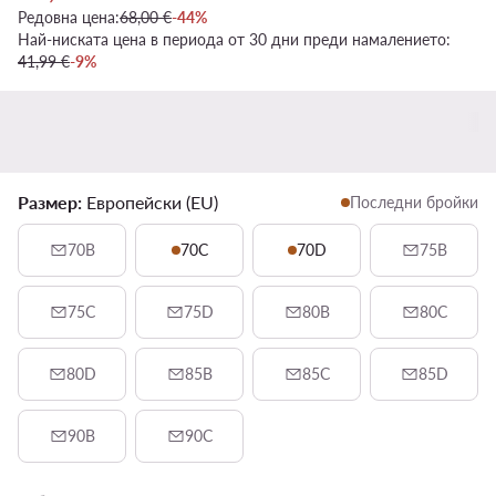
Редовна цена:
68,00 €
-44%
Най-ниската цена в периода от 30 дни преди намалението:
41,99 €
-9%
Размер:
Европейски (EU)
Последни бройки
70B
70C
70D
75B
75C
75D
80B
80C
80D
85B
85C
85D
90B
90C