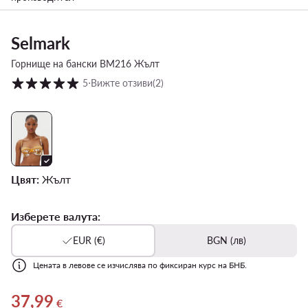
Selmark
Горнище на бански BM216 Жълт
Оценка на клиентите в скала от 1 до 5
5
⋅
Вижте отзиви
(2)
Цвят:
Жълт
Изберете валута:
EUR (€)
BGN (лв)
Цената в левове се изчислява по фиксиран курс на БНБ.
37,99
Актуална цена 37,99 €
€