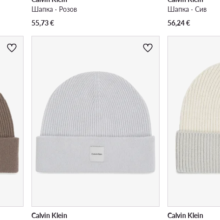
Шапка · Розов
Шапка · Сив
55,73
€
56,24
€
Calvin Klein
Calvin Klein