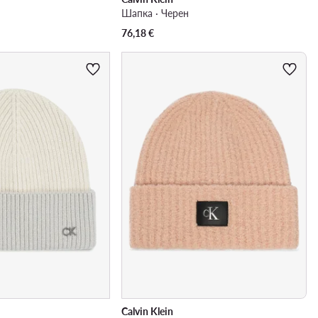
Шапка · Черен
76,18
€
Calvin Klein