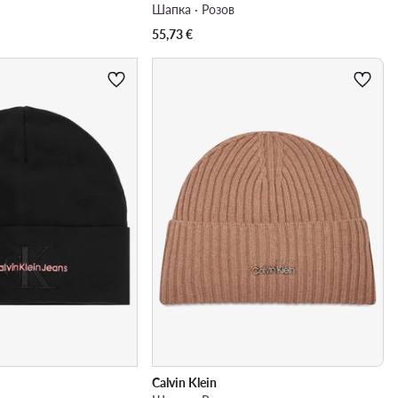
Шапка · Розов
55,73
€
Calvin Klein