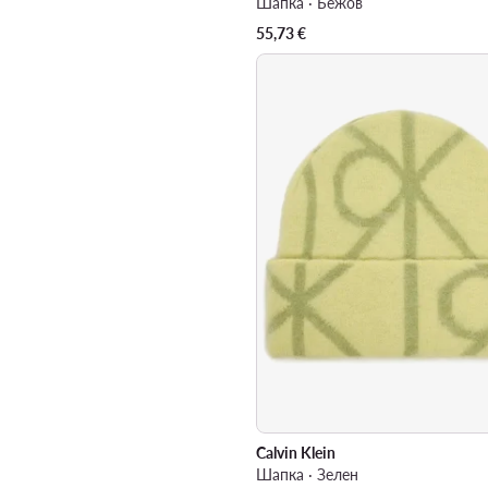
Шапка · Бежов
55,73
€
Calvin Klein
Шапка · Зелен