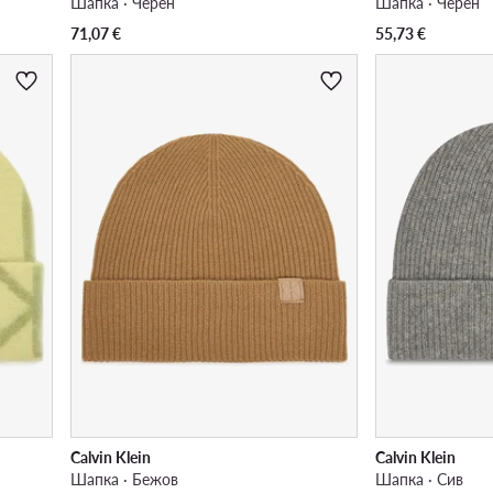
Шапка · Черен
Шапка · Черен
71,07
€
55,73
€
Calvin Klein
Calvin Klein
Шапка · Бежов
Шапка · Сив