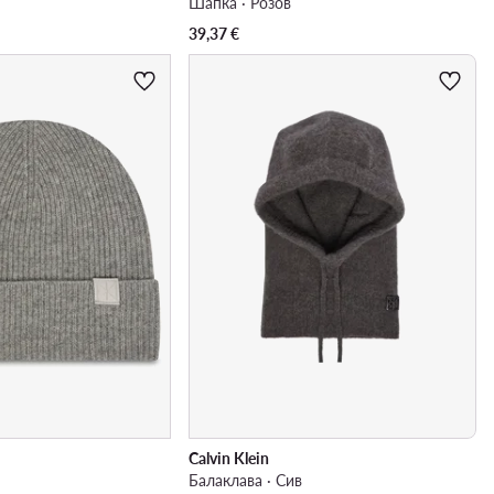
Шапка · Розов
39,37
€
Calvin Klein
Балаклава · Сив