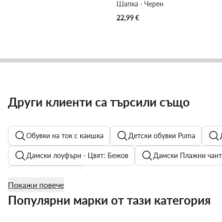
Шапка · Черен
22,99
€
Други клиенти са търсили също
Обувки на ток с каишка
Детски обувки Puma
Дамски лоуфъри - Цвят: Бежов
Дамски Плажни чан
Дънкови рокли
Покажи повече
Мъжки Спортни панталони
Дамски гумени ботуши H
Популярни марки от тази категория
Мъжки обувки Tommy Hilfiger
Cватбени обувки