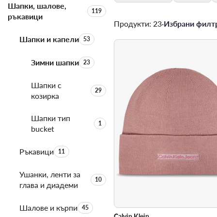
Шапки, шалове,
Брой на продуктите:
119
ръкавици
Продукти: 23
·
Избрани филтр
Шапки и капели
Брой на продуктите:
53
Зимни шапки
Брой на продуктите:
23
Шапки с
Брой на продуктите:
29
козирка
Шапки тип
Брой на продуктите:
1
bucket
Ръкавици
Брой на продуктите:
11
Ушанки, ленти за
Брой на продуктите:
10
глава и диадеми
Шалове и кърпи
Брой на продуктите:
45
Calvin Klein