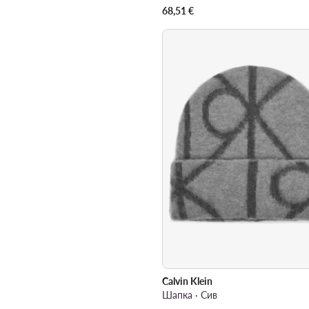
68,51
€
Calvin Klein
Шапка · Сив