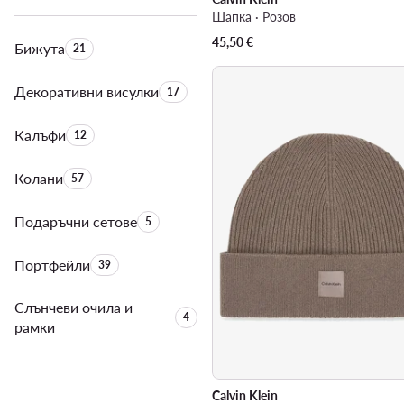
Шапка · Розов
45,50
€
Бижута
Брой на продуктите:
21
Декоративни висулки
Брой на продуктите:
17
Калъфи
Брой на продуктите:
12
Колани
Брой на продуктите:
57
Подаръчни сетове
Брой на продуктите:
5
Портфейли
Брой на продуктите:
39
Слънчеви очила и
Брой на продуктите:
4
рамки
Calvin Klein