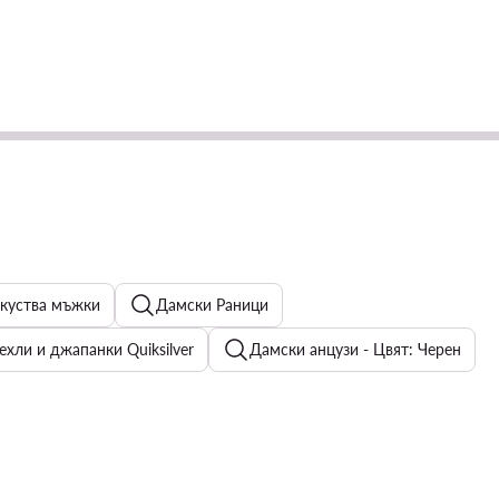
зкуства мъжки
Дамски Раници
хли и джапанки Quiksilver
Дамски анцузи - Цвят: Черен
Мъжки Обувки adidas Gazelle
шорти
Дамски нощно бельо и пижами Juicy Couture