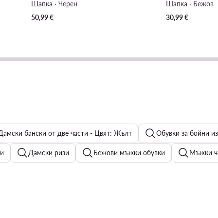
Шапка · Черен
Шапка · Бежов
50,99
€
30,99
€
Дамски бански от две части - Цвят: Жълт
Обувки за бойни и
ти
Дамски ризи
Бежови мъжки обувки
Мъжки че
unter
Велурени боти
Дамски дънки с висока талия
Дамско бельо
Поли - Цвят: Бордо
Дамски дънкови 