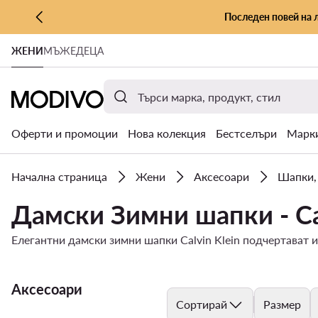
Последен повей на 
КЪМ ОСНОВНОТО СЪДЪРЖАНИЕ
ЖЕНИ
МЪЖЕ
ДЕЦА
КЪМ ТЪРСЕНЕ
Оферти и промоции
Нова колекция
Бестселъри
Марк
Начална страница
Жени
Аксесоари
Шапки,
Дамски Зимни шапки - Cal
Елегантни дамски зимни шапки Calvin Klein подчертават и
Аксесоари
Сортирай
Размер