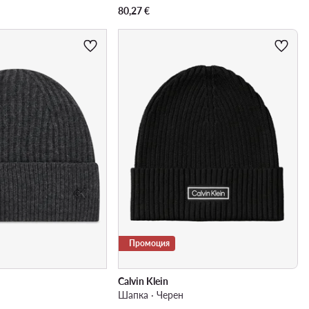
80,27
€
Промоция
Calvin Klein
Шапка · Черен