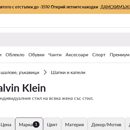
лятото с отстъпки до -35%! Открий летните находки
ДАМСКИ
МЪЖ
и
Облекло
Обувки
Чанти
Аксесоари
Спорт
Премиум
 шалове, ръкавици
Шапки и капели
vin Klein
ндивидуалния стил на всяка жена със стил.
Цена
Марка
Цвят
Материя
Декор/Мотив
1