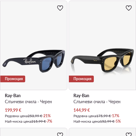
Промоция
Промоция
Ray-Ban
Ray-Ban
Слънчеви очила · Черен
Слънчеви очила · Черен
Актуална цена
Актуална цена
199,99
€
144,99
€
Редовна цена
253,99 €
-21%
Редовна цена
175,99 €
-17%
Най-ниска цена
215,99 €
-7%
Най-ниска цена
152,99 €
-5%