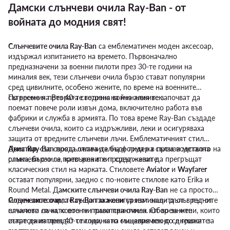
Дамски слънчеви очила Ray-Ban - от
войната до модния свят!
Слънчевите очила Ray-Ban
са емблематичен моден аксесоар,
издържал изпитанието на времето. Първоначално
предназначени за военни пилоти през 30-те години на
миналия век, тези слънчеви очила бързо стават популярни
сред цивилните, особено жените, по време на военните
сътресения през 40-те години на миналия век.
По време на Втората световна война жените започват да
поемат повече роли извън дома, включително работа във
фабрики и служба в армията. По това време Ray-Ban създаде
слънчеви очила, които са издръжливи, леки и осигуряваха
защита от вредните слънчеви лъчи. Емблематичният стил
Авиатор
Днес
Ray-Ban
, със своята отличителна форма на сълза и метална
продължава да бъде лидер в производството на
рамка, бързо се превърна в хит сред жените.
слънчеви очила, като жените продължават да прегръщат
класическия стил на марката. Стиловете
Aviator
и
Wayfarer
остават популярни, заедно с по-новите стилове като Erika и
Round Metal. Д
амските слънчеви очила Ray-Ban
не са просто
моден аксесоар; те също така осигуряват защита от вредните
Слънчевите очила Ray-Ban за жени
са изминали дълъг път от
слънчеви лъчи, което ги прави практичен избор за жени, които
началото си като военни пилотски очила. От военните
искат да изглеждат стилно, като същевременно се грижат за
сътресения през 40-те години на миналия век до днешните