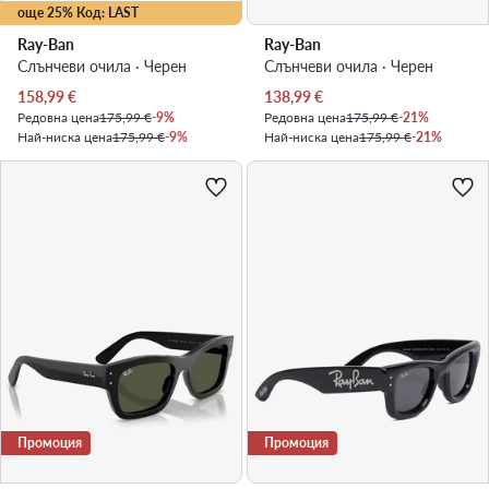
още 25% Код: LAST
Ray-Ban
Ray-Ban
Слънчеви очила · Черен
Слънчеви очила · Черен
Актуална цена
Актуална цена
158,99
€
138,99
€
Редовна цена
175,99 €
-9%
Редовна цена
175,99 €
-21%
Най-ниска цена
175,99 €
-9%
Най-ниска цена
175,99 €
-21%
Промоция
Промоция