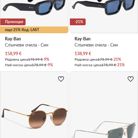
Промоция
-21%
още 25% Код: LAST
Ray-Ban
Ray-Ban
Слънчеви очила · Син
Слънчеви очила · Син
Актуална цена
Актуална цена
158,99
€
138,99
€
Редовна цена
175,99 €
-9%
Редовна цена
175,99 €
-21%
Най-ниска цена
175,99 €
-9%
Най-ниска цена
175,99 €
-21%