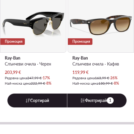
Промоция
Промоция
Ray-Ban
Ray-Ban
Слънчеви очила · Черен
Слънчеви очила · Кафяв
Актуална цена
Актуална цена
203,99
€
119,99
€
Редовна цена
247,99 €
-17%
Редовна цена
163,99 €
-26%
Най-ниска цена
222,99 €
-8%
Най-ниска цена
130,99 €
-8%
Сортирай
Филтрирай
1