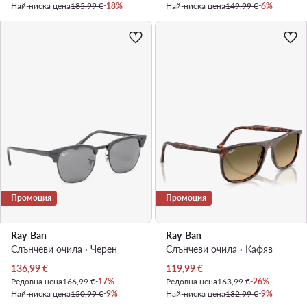
Най-ниска цена
185,99 €
-18%
Най-ниска цена
149,99 €
-6%
Промоция
Промоция
Ray-Ban
Ray-Ban
Слънчеви очила · Черен
Слънчеви очила · Кафяв
Актуална цена
Актуална цена
136,99
€
119,99
€
Редовна цена
166,99 €
-17%
Редовна цена
163,99 €
-26%
Най-ниска цена
150,99 €
-9%
Най-ниска цена
132,99 €
-9%