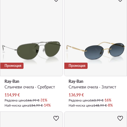
Промоция
Промоция
Ray-Ban
Ray-Ban
Слънчеви очила · Сребрист
Слънчеви очила · Златист
Актуална цена
Актуална цена
114,99
€
136,99
€
Редовна цена
166,99 €
-31%
Редовна цена
163,99 €
-16%
Най-ниска цена
134,99 €
-14%
Най-ниска цена
148,99 €
-8%