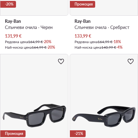
-20%
Промоция
Ray-Ban
Ray-Ban
Слънчеви очила · Черен
Слънчеви очила · Сребрист
Актуална цена
Актуална цена
131,99
€
133,99
€
Редовна цена
164,99 €
-20%
Редовна цена
164,99 €
-18%
Най-ниска цена
164,99 €
-20%
Най-ниска цена
140,99 €
-4%
Промоция
-21%