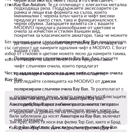
черен или бял костюм с пола и го съчетайте с
: Те се отличават с елегантна метална
стил.
Ray-Ban Aviators
подходяща риза. Поддържайте аксесоарите си
рамка и лещи във формата на сълза, които
минимални с черена клъч чанта и чифт високи
предлагат както стил, така и функционалсност.
черни обувки. Завършете визията си с вашите
MODIVO предлага разнообразие от цветове и
очила за изчистен и стилен външен вид.
покрития за класическите авиатори, така че можете
Без значение какъв стил
слънчеви очила Ray-Ban
предпочитате,
да намерите идеалния чифт, който да отговаря на
със сигурност ще намерите идеалния чифт в MODIVO. С богат
вашия стил.
избор от стилове и цветове можете лесно да намерите такива,
: Ако търсите
Поляризирани слънчеви очила Ray-Ban
които отговарят на вашия личен стил и предпочитания.
чифт слънчеви очила, които предлагат
Често задавани въпроси за дамските слънчеви очила
превъзходно намаляване на отблясъците,
Ray-Ban
разгледайте селекцията на MODIVO от
дамски
. Те разполагат с
поляризирани слънчеви очила Ray-Ban
поляризирани лещи, които намаляват отблясъците
Кои известни звезди са носили авиатори Ray-Ban?
и подобряват цвета и контраста, което ги прави
Авиаторите Ray-Ban
са любими на знаменитостите от
десетилетия. Някои от най-известните звезди, които са
идеални за дейности на открито като шофиране
били забелязани да носят
Авиатори на Ray-Ban
, включват
или разходка.
Том Круз, който ги носи във филма Top Gun, както и Брад
:
Ray-Ban Wayfarers
Дамските слънчеви очила Ray-Ban
Пит, Дженифър Анистън и Анджелина Джоли. Други