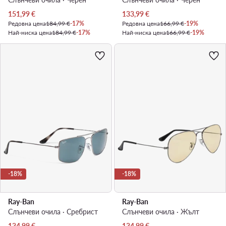
Актуална цена
Актуална цена
151,99
€
133,99
€
Редовна цена
184,99 €
-17%
Редовна цена
166,99 €
-19%
Най-ниска цена
184,99 €
-17%
Най-ниска цена
166,99 €
-19%
-18%
-18%
Ray-Ban
Ray-Ban
Слънчеви очила · Сребрист
Слънчеви очила · Жълт
Актуална цена
Актуална цена
134,99
€
134,99
€