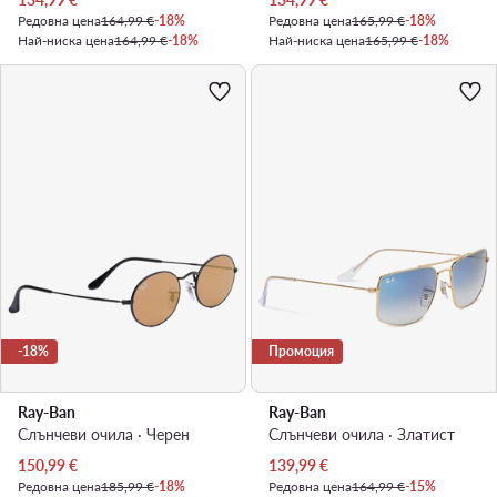
Редовна цена
164,99 €
-18%
Редовна цена
165,99 €
-18%
Най-ниска цена
164,99 €
-18%
Най-ниска цена
165,99 €
-18%
-18%
Промоция
Ray-Ban
Ray-Ban
Слънчеви очила · Черен
Слънчеви очила · Златист
Актуална цена
Актуална цена
150,99
€
139,99
€
Редовна цена
185,99 €
-18%
Редовна цена
164,99 €
-15%