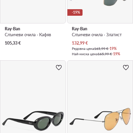
-19%
Ray-Ban
Ray-Ban
Слънчеви очила · Кафяв
Слънчеви очила · Златист
Актуална цена
105,33
€
132,99
€
Редовна цена
165,99 €
-19%
Най-ниска цена
165,99 €
-19%