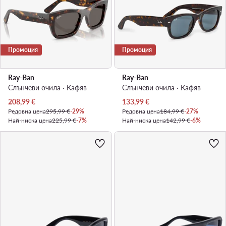
Промоция
Промоция
Ray-Ban
Ray-Ban
Слънчеви очила · Кафяв
Слънчеви очила · Кафяв
Актуална цена
Актуална цена
208,99
€
133,99
€
Редовна цена
295,99 €
-29%
Редовна цена
184,99 €
-27%
Най-ниска цена
225,99 €
-7%
Най-ниска цена
142,99 €
-6%