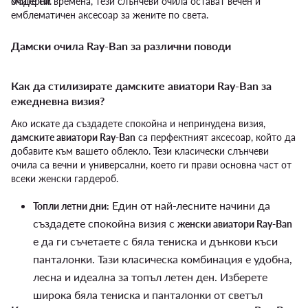
очите си.
модерни времена, тези слънчеви очила остават вечен и
емблематичен аксесоар за жените по света.
Дамски очила Ray-Ban за различни поводи
Как да стилизирате дамските авиатори Ray-Ban за
ежедневна визия?
Ако искате да създадете спокойна и непринудена визия,
дамските авиатори Ray-Ban
са перфектният аксесоар, който да
добавите към вашето облекло. Тези класически слънчеви
очила са вечни и универсални, което ги прави основна част от
всеки женски гардероб.
Един от най-лесните начини да
Топли летни дни:
създадете спокойна визия с
женски авиатори Ray-Ban
е да ги съчетаете с бяла тениска и дънкови къси
панталонки. Тази класическа комбинация е удобна,
лесна и идеална за топъл летен ден. Изберете
широка бяла тениска и панталонки от светъл