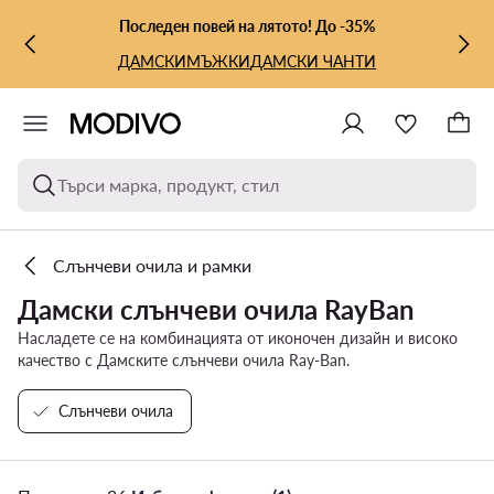
КЪМ ОСНОВНОТО СЪДЪРЖАНИЕ
КЪМ ТЪРСЕНЕ
Последен повей на лятото! До -35%
ДАМСКИ
МЪЖКИ
ДАМСКИ ЧАНТИ
Търси марка, продукт, стил
Слънчеви очила и рамки
Дамски слънчеви очила RayBan
Насладете се на комбинацията от иконочен дизайн и високо
качество с Дамските слънчеви очила Ray-Ban.
Слънчеви очила