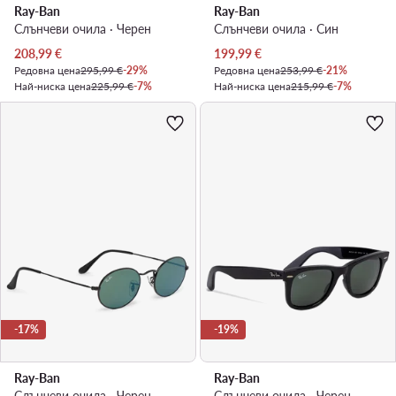
Ray-Ban
Ray-Ban
Слънчеви очила · Черен
Слънчеви очила · Син
Актуална цена
Актуална цена
208,99
€
199,99
€
Редовна цена
295,99 €
-29%
Редовна цена
253,99 €
-21%
Най-ниска цена
225,99 €
-7%
Най-ниска цена
215,99 €
-7%
-17%
-19%
Ray-Ban
Ray-Ban
Слънчеви очила · Черен
Слънчеви очила · Черен