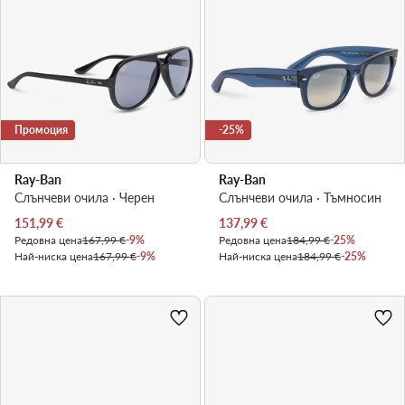
Промоция
-25%
Ray-Ban
Ray-Ban
Слънчеви очила · Черен
Слънчеви очила · Тъмносин
Актуална цена
Актуална цена
151,99
€
137,99
€
Редовна цена
167,99 €
-9%
Редовна цена
184,99 €
-25%
Най-ниска цена
167,99 €
-9%
Най-ниска цена
184,99 €
-25%