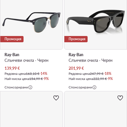
Промоция
Промоция
Ray-Ban
Ray-Ban
Слънчеви очила · Черен
Слънчеви очила · Черен
Актуална цена
Актуална цена
139,99
€
201,99
€
Редовна цена
163,10 €
-14%
Редовна цена
247,99 €
-18%
Най-ниска цена
154,99 €
-9%
Най-ниска цена
222,99 €
-9%
Спонсорирани
Спонсорирани