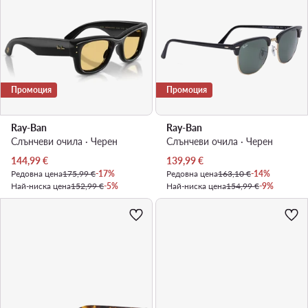
Промоция
Промоция
Ray-Ban
Ray-Ban
Слънчеви очила · Черен
Слънчеви очила · Черен
Актуална цена
Актуална цена
144,99
€
139,99
€
Редовна цена
175,99 €
-17%
Редовна цена
163,10 €
-14%
Най-ниска цена
152,99 €
-5%
Най-ниска цена
154,99 €
-9%