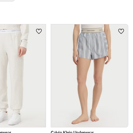
erwear
Calvin Klein Underwear