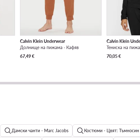
Calvin Klein Underwear
Calvin Klein Und
Долнище на пижама · Кафяв
Тениска на пижа
67,49
€
70,05
€
Дамски чанти - Marc Jacobs
Костюми - Цвят: Тъмносин