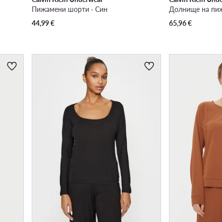
Пижамени шорти · Син
Долнище на пиж
44,99
€
65,96
€