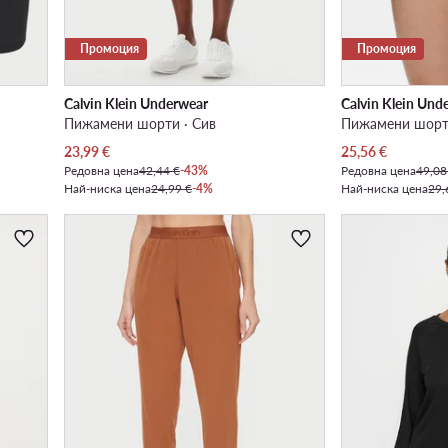
Промоция
Промоция
Calvin Klein Underwear
Calvin Klein Und
Пижамени шорти · Сив
Пижамени шорти
Актуална цена
Актуална цена
23,99
€
25,56
€
Редовна цена
42,44 €
-43%
Редовна цена
49,08
Най-ниска цена
24,99 €
-4%
Най-ниска цена
29,