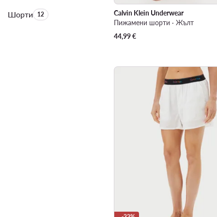
Calvin Klein Underwear
Шорти
Брой на продуктите:
12
Пижамени шорти · Жълт
44,99
€
-22%