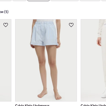
и (1)
Calvin Klein Underwear
Calvin Klein Und