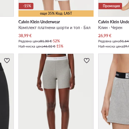
-15%
Промоция
още 35% Код: LAST
Calvin Klein Underwear
Calvin Klein Und
Комплект платнени шорти и топ · Бял
Клин · Черен
Актуална цена
Актуална цена
38,99
€
26,99
€
Редовна цена
81,30 €
-52%
Редовна цена
51,64
Най-ниска цена
46,02 €
-15%
Най-ниска цена
29,