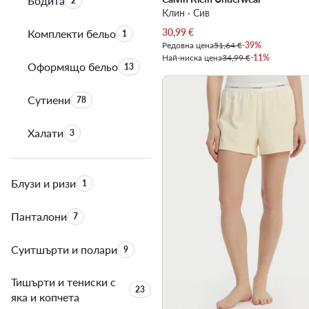
Бодита
Брой на продуктите:
2
Клин · Сив
Актуална цена
30,99
€
Комплекти бельо
Брой на продуктите:
1
Редовна цена
51,64 €
-39%
Най-ниска цена
34,99 €
-11%
Оформящо бельо
Брой на продуктите:
13
Сутиени
Брой на продуктите:
78
Халати
Брой на продуктите:
3
Блузи и ризи
Брой на продуктите:
1
Панталони
Брой на продуктите:
7
Суитшърти и полари
Брой на продуктите:
9
Тишърти и тениски с
Брой на продуктите:
23
яка и копчета