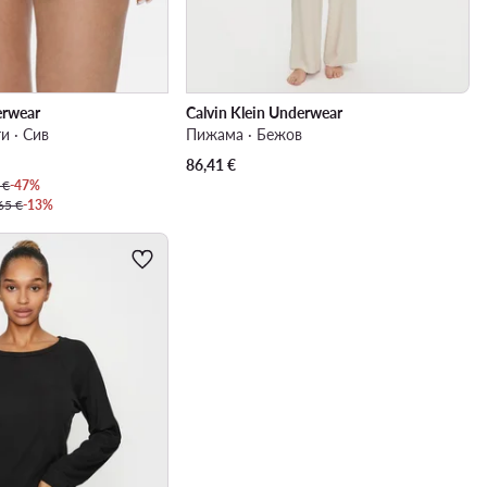
erwear
Calvin Klein Underwear
 · Сив
Пижама · Бежов
86,41
€
 €
-47%
65 €
-13%