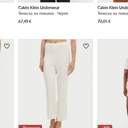
Calvin Klein Underwear
Calvin Klein Und
Тениска на пижама · Черен
Тениска на пижа
67,49
€
70,05
€
Промоция
-20%