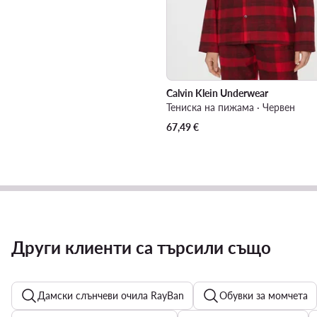
Calvin Klein Underwear
Тениска на пижама · Червен
67,49
€
Други клиенти са търсили също
Дамски слънчеви очила RayBan
Обувки за момчета