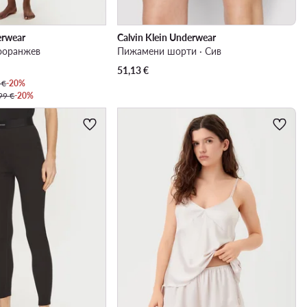
erwear
Calvin Klein Underwear
ооранжев
Пижамени шорти · Сив
51,13
€
 €
-20%
99 €
-20%