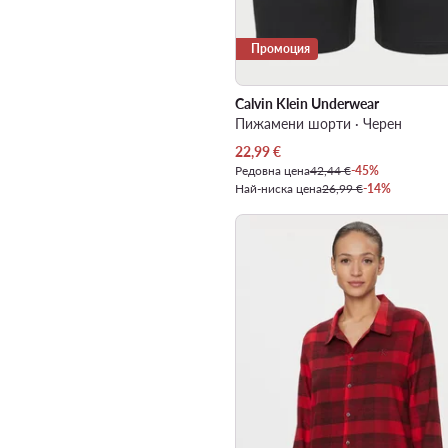
Промоция
Calvin Klein Underwear
Пижамени шорти · Черен
Актуална цена
22,99
€
Редовна цена
42,44 €
-45%
Най-ниска цена
26,99 €
-14%