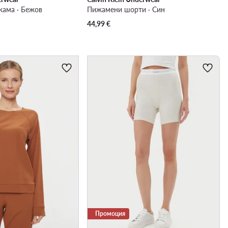
ама · Бежов
Пижамени шорти · Син
44,99
€
Промоция