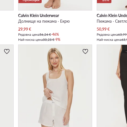
Calvin Klein Underwear
Calvin Klein Und
Долнище на пижама · Екрю
Пижама · Светл
Актуална цена
Актуална цена
29,99
€
50,99
€
Редовна цена
56,24 €
-46%
Редовна цена
63,99
Най-ниска цена
33,23 €
-9%
Най-ниска цена
63,