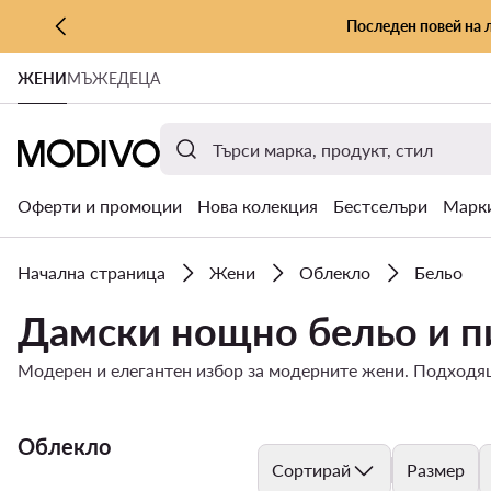
Последен повей на 
КЪМ ОСНОВНОТО СЪДЪРЖАНИЕ
ЖЕНИ
МЪЖЕ
ДЕЦА
КЪМ ТЪРСЕНЕ
Оферти и промоции
Нова колекция
Бестселъри
Марк
Начална страница
Жени
Облекло
Бельо
Дамски нощно бельо и пи
Mодерен и елегантен избор за модерните жени. Подходящ
Облекло
Сортирай
Размер