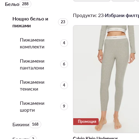
Бельо
Брой на продуктите:
288
Продукти: 23
·
Избрани филтр
Нощно бельо и
Брой на продуктите:
23
пижами
Пижамени
Брой на продуктите:
4
комплекти
Пижамени
Брой на продуктите:
6
панталони
Пижамени
Брой на продуктите:
4
тениски
Пижамени
Брой на продуктите:
9
шорти
Промоция
Бикини
Брой на продуктите:
168
Calvin Klein Underwear