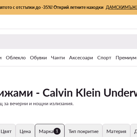
лятото с отстъпки до -35%! Открий летните находки
ДАМСКИ
МЪЖ
и
Облекло
Обувки
Чанти
Аксесоари
Спорт
Премиум
жами - Calvin Klein Under
 за вечерни и нощни излизания.
Цвят
Цена
Марка
Тип покритие
Материя
Д
1