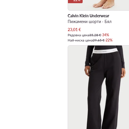
Calvin Klein Underwear
Пижамени шорти · Бял
Актуална цена
23,01
€
Редовна цена
35,28 €
-34%
Най-ниска цена
29,65 €
-22%