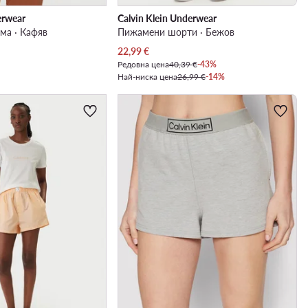
erwear
Calvin Klein Underwear
ма · Кафяв
Пижамени шорти · Бежов
Актуална цена
22,99
€
Редовна цена
40,39 €
-43%
Най-ниска цена
26,99 €
-14%