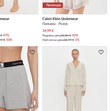
Промоция
erwear
Calvin Klein Underwear
Пижама · Розов
Актуална цена
34,99
€
 €
-47%
Редовна цена
60,84 €
-42%
99 €
-10%
Най-ниска цена
36,99 €
-5%