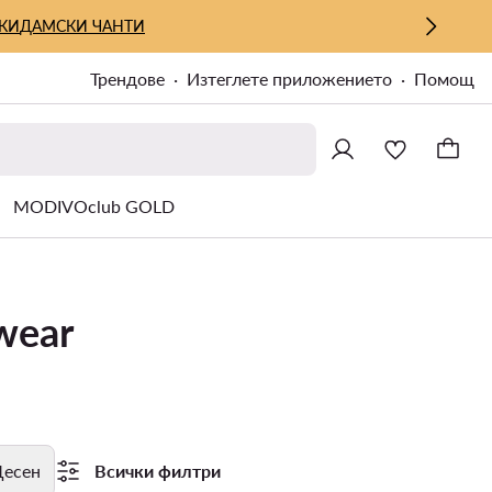
КИ
ДАМСКИ ЧАНТИ
Трендове
Изтеглете приложението
Помощ
MODIVOclub GOLD
wear
есен
Всички филтри