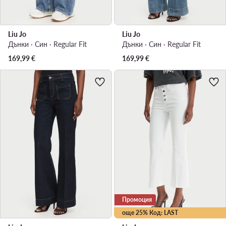
Liu Jo
Liu Jo
Дънки · Син · Regular Fit
Дънки · Син · Regular Fit
169,99
€
169,99
€
Промоция
още 25% Код: LAST