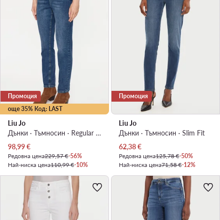
Промоция
Промоция
още 35% Код: LAST
Liu Jo
Liu Jo
Дънки · Тъмносин · Regular Fit
Дънки · Тъмносин · Slim Fit
Актуална цена
Актуална цена
98,99
€
62,38
€
Редовна цена
229,57 €
-56%
Редовна цена
125,78 €
-50%
Най-ниска цена
110,99 €
-10%
Най-ниска цена
71,58 €
-12%