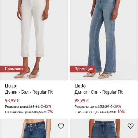
Промоция
Промоция
Liu Jo
Liu Jo
Дънки · Бял · Regular Fit
Дънки · Син · Regular Fit
Актуална цена
Актуална цена
93,99
€
92,99
€
Редовна цена
163,61 €
-42%
Редовна цена
153,39 €
-39%
Най-ниска цена
101,99 €
-7%
Най-ниска цена
103,99 €
-10%