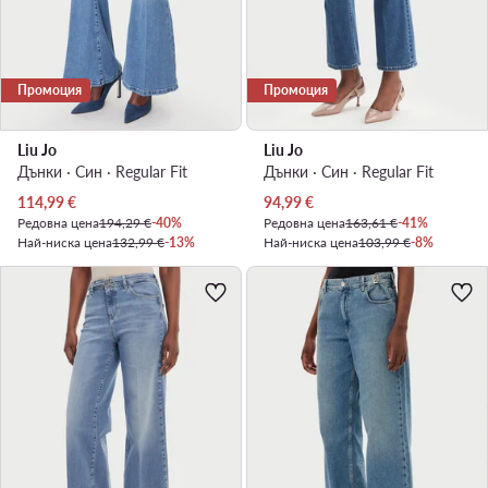
Промоция
Промоция
Liu Jo
Liu Jo
Дънки · Син · Regular Fit
Дънки · Син · Regular Fit
Актуална цена
Актуална цена
114,99
€
94,99
€
Редовна цена
194,29 €
-40%
Редовна цена
163,61 €
-41%
Най-ниска цена
132,99 €
-13%
Най-ниска цена
103,99 €
-8%