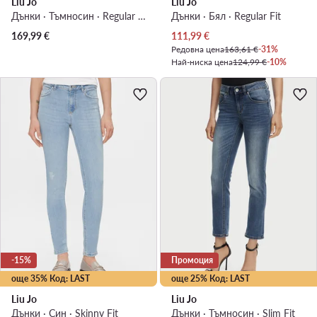
Liu Jo
Liu Jo
Дънки · Тъмносин · Regular Fit
Дънки · Бял · Regular Fit
Актуална цена
169,99
€
111,99
€
Редовна цена
163,61 €
-31%
Най-ниска цена
124,99 €
-10%
-15%
Промоция
още 35% Код: LAST
още 25% Код: LAST
Liu Jo
Liu Jo
Дънки · Син · Skinny Fit
Дънки · Тъмносин · Slim Fit