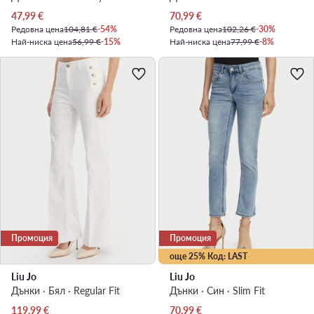
Актуална цена
Актуална цена
47,99
€
70,99
€
Редовна цена
104,81 €
-54%
Редовна цена
102,26 €
-30%
Най-ниска цена
56,99 €
-15%
Най-ниска цена
77,99 €
-8%
Промоция
Промоция
още 25% Код: LAST
Liu Jo
Liu Jo
Дънки · Бял · Regular Fit
Дънки · Син · Slim Fit
Актуална цена
Актуална цена
119,99
€
70,99
€