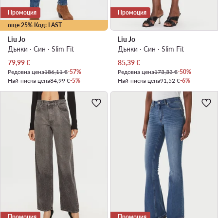
Промоция
Промоция
още 25% Код: LAST
Liu Jo
Liu Jo
Дънки · Син · Slim Fit
Дънки · Син · Slim Fit
Актуална цена
Актуална цена
79,99
€
85,39
€
Редовна цена
186,11 €
-57%
Редовна цена
173,33 €
-50%
Най-ниска цена
84,99 €
-5%
Най-ниска цена
91,52 €
-6%
Промоция
Промоция