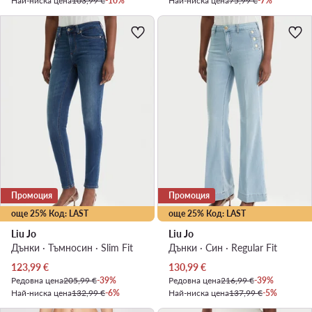
Най-ниска цена
103,99 €
-10%
Най-ниска цена
75,99 €
-7%
Промоция
Промоция
още 25% Код: LAST
още 25% Код: LAST
Liu Jo
Liu Jo
Дънки · Тъмносин · Slim Fit
Дънки · Син · Regular Fit
Актуална цена
Актуална цена
123,99
€
130,99
€
Редовна цена
205,99 €
-39%
Редовна цена
216,99 €
-39%
Най-ниска цена
132,99 €
-6%
Най-ниска цена
137,99 €
-5%