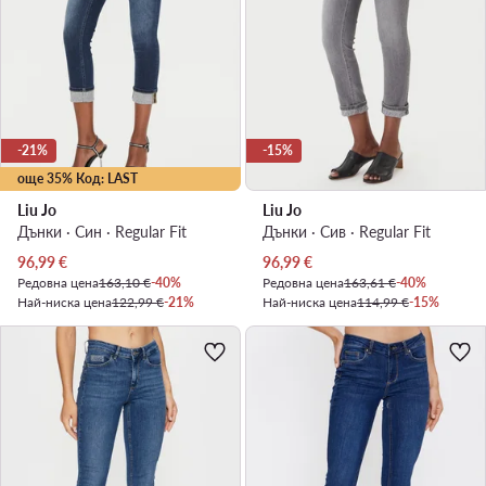
-21%
-15%
още 35% Код: LAST
Liu Jo
Liu Jo
Дънки · Син · Regular Fit
Дънки · Сив · Regular Fit
Актуална цена
Актуална цена
96,99
€
96,99
€
Редовна цена
163,10 €
-40%
Редовна цена
163,61 €
-40%
Най-ниска цена
122,99 €
-21%
Най-ниска цена
114,99 €
-15%