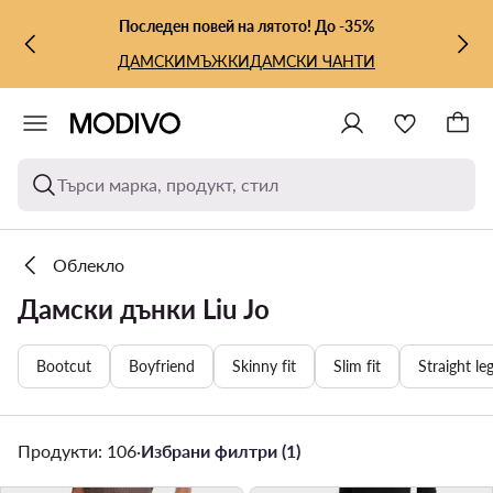
КЪМ ОСНОВНОТО СЪДЪРЖАНИЕ
КЪМ ТЪРСЕНЕ
Последен повей на лятото! До -35%
ДАМСКИ
МЪЖКИ
ДАМСКИ ЧАНТИ
Търси марка, продукт, стил
Облекло
Дамски дънки Liu Jo
Bootcut
Boyfriend
Skinny fit
Slim fit
Straight le
Продукти: 106
·
Избрани филтри (1)