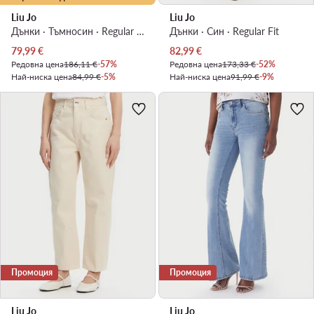
Liu Jo
Liu Jo
Дънки · Тъмносин · Regular Fit
Дънки · Син · Regular Fit
Актуална цена
Актуална цена
79,99
€
82,99
€
Редовна цена
186,11 €
-57%
Редовна цена
173,33 €
-52%
Най-ниска цена
84,99 €
-5%
Най-ниска цена
91,99 €
-9%
Промоция
Промоция
Liu Jo
Liu Jo