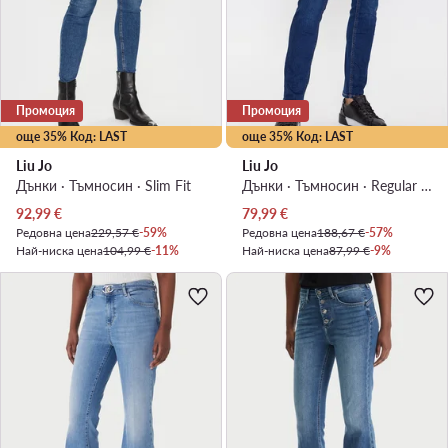
Промоция
Промоция
още 35% Код: LAST
още 35% Код: LAST
Liu Jo
Liu Jo
Дънки · Тъмносин · Slim Fit
Дънки · Тъмносин · Regular Fit
Актуална цена
Актуална цена
92,99
€
79,99
€
Редовна цена
229,57 €
-59%
Редовна цена
188,67 €
-57%
Най-ниска цена
104,99 €
-11%
Най-ниска цена
87,99 €
-9%