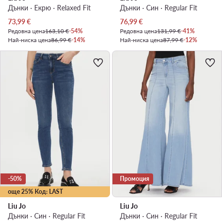
Дънки · Екрю · Relaxed Fit
Дънки · Син · Regular Fit
Актуална цена
Актуална цена
73,99
€
76,99
€
Редовна цена
163,10 €
-54%
Редовна цена
131,99 €
-41%
Най-ниска цена
86,99 €
-14%
Най-ниска цена
87,99 €
-12%
-50%
Промоция
още 25% Код: LAST
Liu Jo
Liu Jo
Дънки · Син · Regular Fit
Дънки · Син · Regular Fit