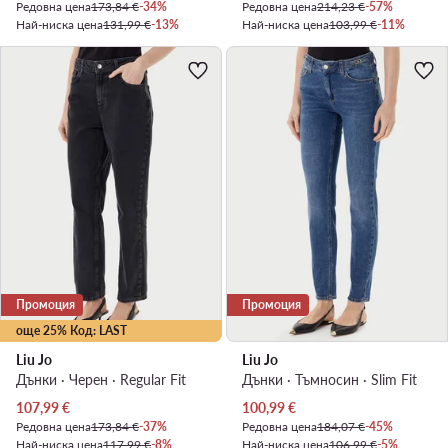
Редовна цена
173,84 €
-34%
Редовна цена
214,23 €
-57%
Най-ниска цена
131,99 €
-13%
Най-ниска цена
103,99 €
-11%
Промоция
Промоция
още 25% Код: LAST
Liu Jo
Liu Jo
Дънки · Черен · Regular Fit
Дънки · Тъмносин · Slim Fit
Актуална цена
Актуална цена
107,99
€
100,99
€
Редовна цена
173,84 €
-37%
Редовна цена
184,07 €
-45%
Най-ниска цена
117,99 €
-8%
Най-ниска цена
106,99 €
-5%