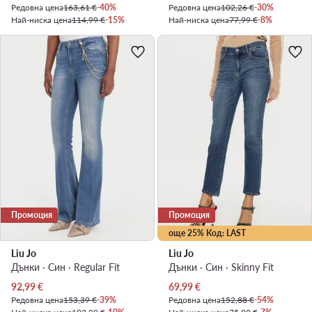
Редовна цена
163,61 €
-40%
Редовна цена
102,26 €
-30%
Най-ниска цена
114,99 €
-15%
Най-ниска цена
77,99 €
-8%
Промоция
Промоция
още 25% Код: LAST
Liu Jo
Liu Jo
Дънки · Син · Regular Fit
Дънки · Син · Skinny Fit
Актуална цена
Актуална цена
92,99
€
69,99
€
Редовна цена
153,39 €
-39%
Редовна цена
152,88 €
-54%