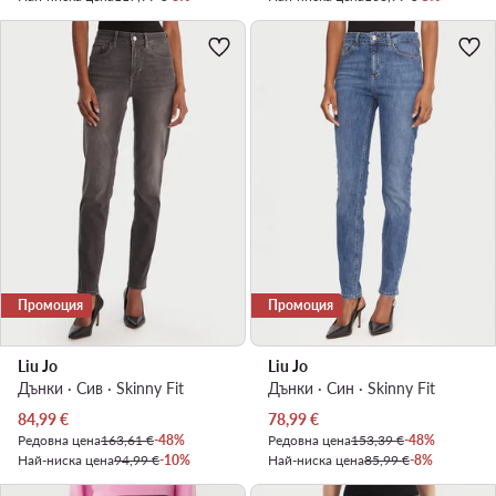
Промоция
Промоция
Liu Jo
Liu Jo
Дънки · Сив · Skinny Fit
Дънки · Син · Skinny Fit
Актуална цена
Актуална цена
84,99
€
78,99
€
Редовна цена
163,61 €
-48%
Редовна цена
153,39 €
-48%
Най-ниска цена
94,99 €
-10%
Най-ниска цена
85,99 €
-8%