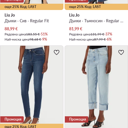
още 25% Код: LAST
още 25% Код: LAST
Liu Jo
Liu Jo
Дънки · Сив · Regular Fit
Дънки · Тъмносин · Regular Fit
Актуална цена
Актуална цена
88,99
€
81,99
€
Редовна цена
183,55 €
-51%
Редовна цена
131,99 €
-37%
Най-ниска цена
98,68 €
-9%
Най-ниска цена
87,99 €
-6%
Промоция
Промоция
още 25% Код: LAST