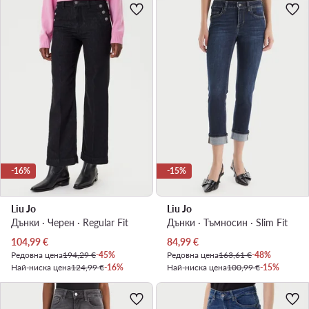
-16%
-15%
Liu Jo
Liu Jo
Дънки · Черен · Regular Fit
Дънки · Тъмносин · Slim Fit
Актуална цена
Актуална цена
104,99
€
84,99
€
Редовна цена
194,29 €
-45%
Редовна цена
163,61 €
-48%
Най-ниска цена
124,99 €
-16%
Най-ниска цена
100,99 €
-15%