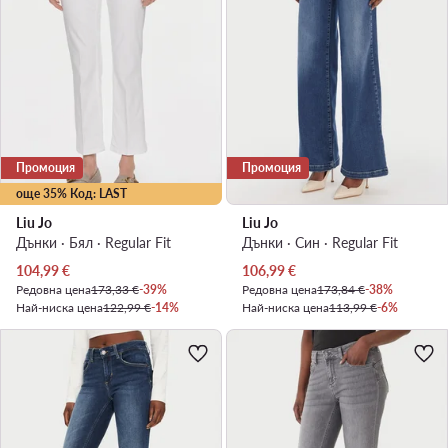
Промоция
Промоция
още 35% Код: LAST
Liu Jo
Liu Jo
Дънки · Бял · Regular Fit
Дънки · Син · Regular Fit
Актуална цена
Актуална цена
104,99
€
106,99
€
Редовна цена
173,33 €
-39%
Редовна цена
173,84 €
-38%
Най-ниска цена
122,99 €
-14%
Най-ниска цена
113,99 €
-6%