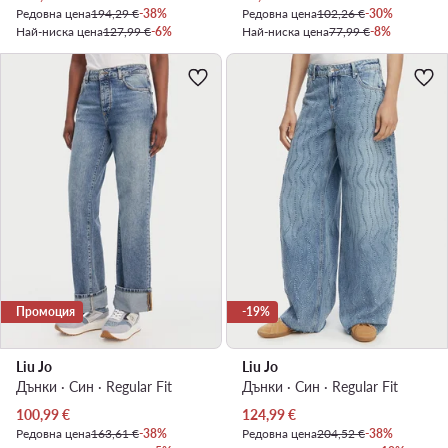
Редовна цена
194,29 €
-38%
Редовна цена
102,26 €
-30%
Най-ниска цена
127,99 €
-6%
Най-ниска цена
77,99 €
-8%
Промоция
-19%
Liu Jo
Liu Jo
Дънки · Син · Regular Fit
Дънки · Син · Regular Fit
Актуална цена
Актуална цена
100,99
€
124,99
€
Редовна цена
163,61 €
-38%
Редовна цена
204,52 €
-38%