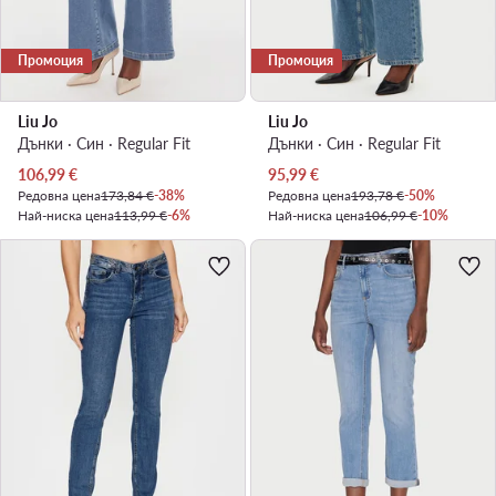
Промоция
Промоция
Liu Jo
Liu Jo
Дънки · Син · Regular Fit
Дънки · Син · Regular Fit
Актуална цена
Актуална цена
106,99
€
95,99
€
Редовна цена
173,84 €
-38%
Редовна цена
193,78 €
-50%
Най-ниска цена
113,99 €
-6%
Най-ниска цена
106,99 €
-10%