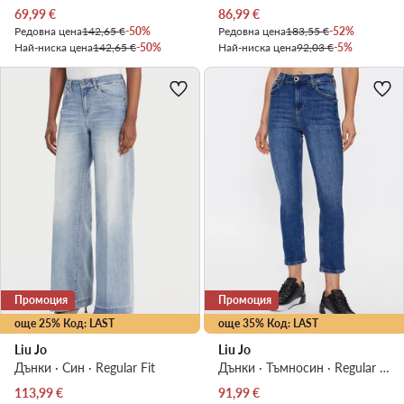
Актуална цена
Актуална цена
69,99
€
86,99
€
Редовна цена
142,65 €
-50%
Редовна цена
183,55 €
-52%
Най-ниска цена
142,65 €
-50%
Най-ниска цена
92,03 €
-5%
Промоция
Промоция
още 25% Код: LAST
още 35% Код: LAST
Liu Jo
Liu Jo
Дънки · Син · Regular Fit
Дънки · Тъмносин · Regular Fit
Актуална цена
Актуална цена
113,99
€
91,99
€