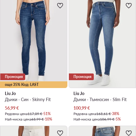
Промоция
Промоция
още 35% Код: LAST
Liu Jo
Liu Jo
Дънки · Син · Skinny Fit
Дънки · Тъмносин · Slim Fit
Актуална цена
Актуална цена
56,99
€
100,99
€
Редовна цена
117,09 €
-51%
Редовна цена
163,61 €
-38%
Най-ниска цена
63,99 €
-10%
Най-ниска цена
106,99 €
-5%