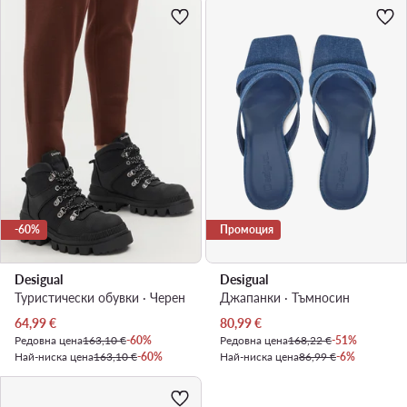
-60%
Промоция
Desigual
Desigual
Туристически oбувки · Черен
Джапанки · Тъмносин
Актуална цена
Актуална цена
64,99
€
80,99
€
Редовна цена
163,10 €
-60%
Редовна цена
168,22 €
-51%
Най-ниска цена
163,10 €
-60%
Най-ниска цена
86,99 €
-6%