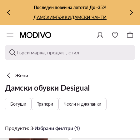
КЪМ ОСНОВНОТО СЪДЪРЖАНИЕ
КЪМ ТЪРСЕНЕ
Последен повей на лятото! До -35%
ДАМСКИ
МЪЖКИ
ДАМСКИ ЧАНТИ
Търси марка, продукт, стил
Жени
Дамски обувки Desigual
Ботуши
Трапери
Чехли и джапанки
Продукти: 3
·
Избрани филтри (1)