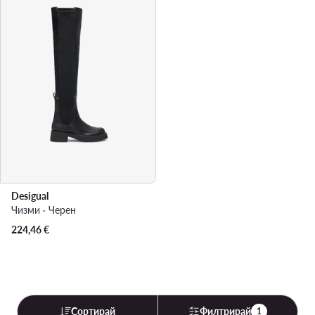
Desigual
Чизми · Черен
224,46
€
Сортирай
Филтрирай
1