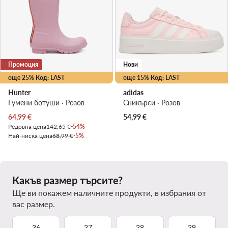
Промоция
Нови
още 25% Код: LAST
още 15% Код: LAST
Hunter
adidas
Гумени ботуши · Розов
Сникърси · Розов
Актуална цена
64,99
€
54,99
€
Редовна цена
142,65 €
-54%
Най-ниска цена
68,99 €
-5%
Какъв размер търсите?
Ще ви покажем наличните продукти, в избрания от
вас размер.
36
37
38
39