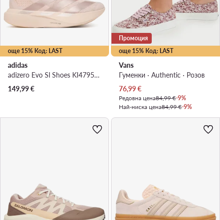
Промоция
още 15% Код: LAST
още 15% Код: LAST
adidas
Vans
adizero Evo Sl Shoes KI4795 · Маратонки за бягане
Гуменки · Authentic · Розов
Актуална цена
149,99
€
76,99
€
Редовна цена
84,99 €
-9%
Най-ниска цена
84,99 €
-9%