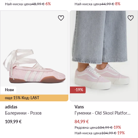
Най-ниска цена
48,99 €
-6%
Най-ниска цена
44,99 €
-8%
Нови
-19%
още 15% Код: LAST
adidas
Vans
Балеринки · Розов
Гуменки · Old Skool Platform · Светлорозов
Актуална цена
109,99
€
84,99
€
Редовна цена
104,99 €
-19%
Най-ниска цена
104,99 €
-19%