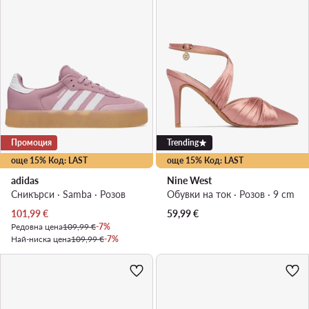
Промоция
Trending
още 15% Код: LAST
още 15% Код: LAST
adidas
Nine West
Сникърси · Samba · Розов
Обувки на ток · Розов · 9 cm
Актуална цена
101,99
€
59,99
€
Редовна цена
109,99 €
-7%
Най-ниска цена
109,99 €
-7%