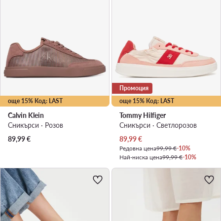
Промоция
още 15% Код: LAST
още 15% Код: LAST
Calvin Klein
Tommy Hilfiger
Сникърси · Розов
Сникърси · Светлорозов
Актуална цена
89,99
€
89,99
€
Редовна цена
99,99 €
-10%
Най-ниска цена
99,99 €
-10%