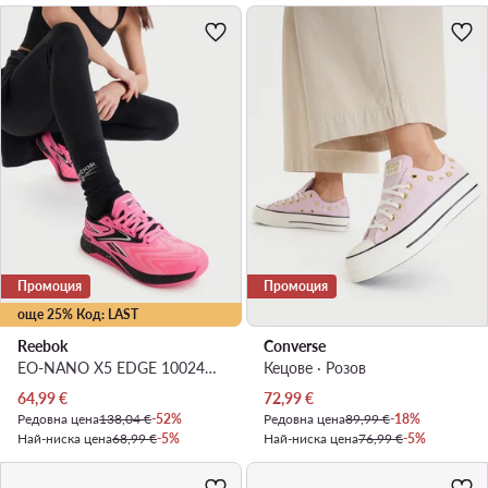
Промоция
Промоция
още 25% Код: LAST
Reebok
Converse
EO-NANO X5 EDGE 100244436 · Обувки за фитнес зала
Кецове · Розов
Актуална цена
Актуална цена
64,99
€
72,99
€
Редовна цена
138,04 €
-52%
Редовна цена
89,99 €
-18%
Най-ниска цена
68,99 €
-5%
Най-ниска цена
76,99 €
-5%