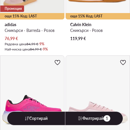
Промоция
още 15% Код: LAST
още 15% Код: LAST
adidas
Calvin Klein
Сникърси · Barreda · Розов
Сникърси · Розов
Актуална цена
76,99
€
119,99
€
Редовна цена
84,99 €
-9%
Най-ниска цена
84,99 €
-9%
Сортирай
Филтрирай
1