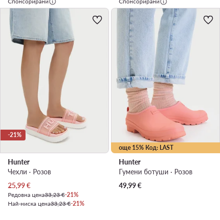
Спонсорирани
Спонсорирани
-21%
още 15% Код: LAST
Hunter
Hunter
Чехли · Розов
Гумени ботуши · Розов
Актуална цена
25,99
€
49,99
€
Редовна цена
33,23 €
-21%
Най-ниска цена
33,23 €
-21%