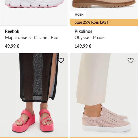
Нови
още 25% Код: LAST
Reebok
Pikolinos
Маратонки за бягане · Бял
Обувки · Розов
49,99
€
149,99
€