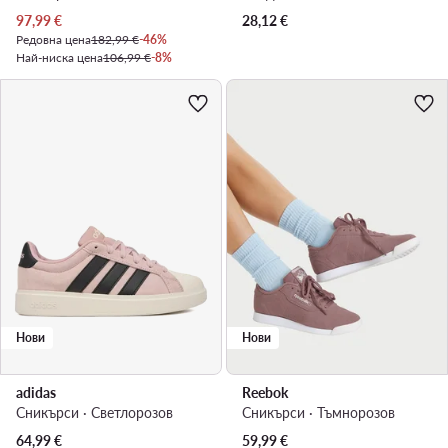
Актуална цена
97,99
€
28,12
€
Редовна цена
182,99 €
-46%
Най-ниска цена
106,99 €
-8%
Нови
Нови
adidas
Reebok
Сникърси · Светлорозов
Сникърси · Тъмнорозов
64,99
€
59,99
€