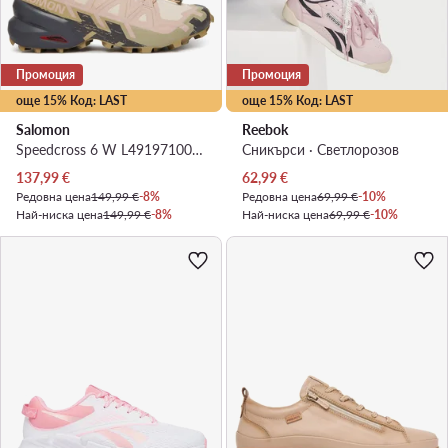
Промоция
Промоция
още 15% Код: LAST
още 15% Код: LAST
Salomon
Reebok
Speedcross 6 W L49197100 · Маратонки за бягане
Сникърси · Светлорозов
Актуална цена
Актуална цена
137,99
€
62,99
€
Редовна цена
149,99 €
-8%
Редовна цена
69,99 €
-10%
Най-ниска цена
149,99 €
-8%
Най-ниска цена
69,99 €
-10%