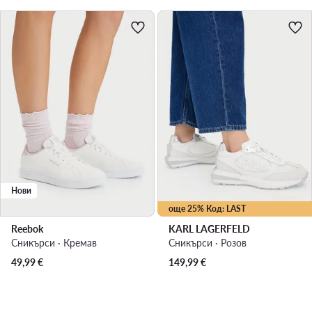
Нови
още 25% Код: LAST
Reebok
KARL LAGERFELD
Сникърси · Кремав
Сникърси · Розов
49,99
€
149,99
€