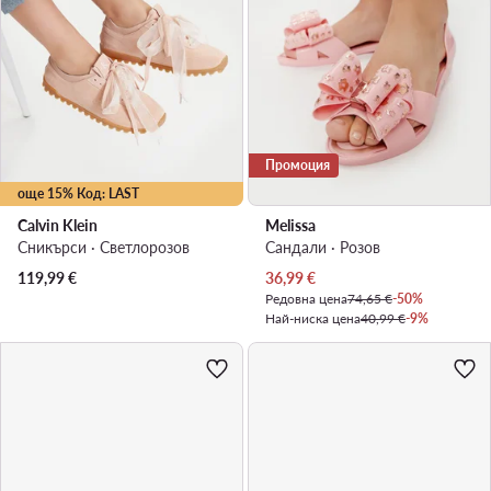
Промоция
още 15% Код: LAST
Calvin Klein
Melissa
Сникърси · Светлорозов
Сандали · Розов
Актуална цена
119,99
€
36,99
€
Редовна цена
74,65 €
-50%
Най-ниска цена
40,99 €
-9%