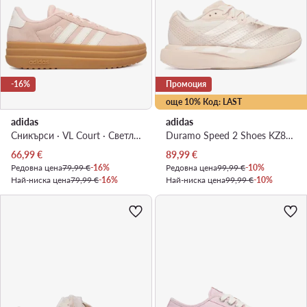
-16%
Промоция
още 10% Код: LAST
adidas
adidas
Сникърси · VL Court · Светлорозов
Duramo Speed 2 Shoes KZ8977 · Маратонки за бягане
Актуална цена
Актуална цена
66,99
€
89,99
€
Редовна цена
79,99 €
-16%
Редовна цена
99,99 €
-10%
Най-ниска цена
79,99 €
-16%
Най-ниска цена
99,99 €
-10%