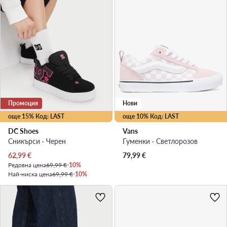
Промоция
Нови
още 15% Код: LAST
още 10% Код: LAST
DC Shoes
Vans
Сникърси · Черен
Гуменки · Светлорозов
Актуална цена
62,99
€
79,99
€
Редовна цена
69,99 €
-10%
Най-ниска цена
69,99 €
-10%