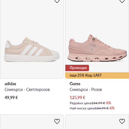
Промоция
още 25% Код: LAST
adidas
Guess
Сникърси · Светлорозов
Сникърси · Розов
Актуална цена
49,99
€
125,99
€
Редовна цена
134,99 €
-6%
Най-ниска цена
134,99 €
-6%