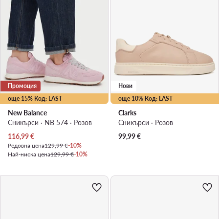
Промоция
Нови
още 15% Код: LAST
още 10% Код: LAST
New Balance
Clarks
Сникърси · NB 574 · Розов
Сникърси · Розов
Актуална цена
116,99
€
99,99
€
Редовна цена
129,99 €
-10%
Най-ниска цена
129,99 €
-10%