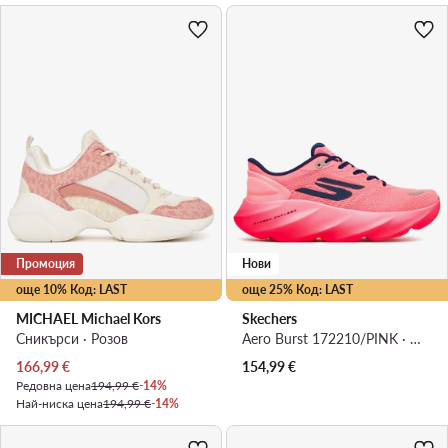
Промоция
Нови
още 10% Код: LAST
още 25% Код: LAST
MICHAEL Michael Kors
Skechers
Сникърси · Розов
Aero Burst 172210/PINK · Маратонки за бягане
Актуална цена
166,99
€
154,99
€
Редовна цена
194,99 €
-14%
Най-ниска цена
194,99 €
-14%