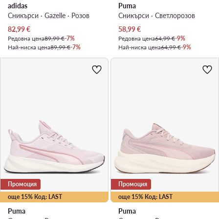
adidas
Puma
Сникърси · Gazelle · Розов
Сникърси · Светлорозов
Актуална цена
Актуална цена
82,99
€
58,99
€
Редовна цена
89,99 €
-7%
Редовна цена
64,99 €
-9%
Най-ниска цена
89,99 €
-7%
Най-ниска цена
64,99 €
-9%
Промоция
Промоция
още 15% Код: LAST
още 15% Код: LAST
Puma
Puma