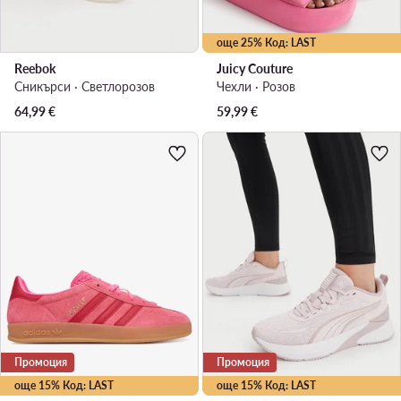
още 25% Код: LAST
Reebok
Juicy Couture
Сникърси · Светлорозов
Чехли · Розов
64,99
€
59,99
€
Промоция
Промоция
още 15% Код: LAST
още 15% Код: LAST