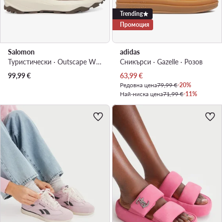
Trending
Промоция
Salomon
adidas
Туристически · Outscape W L49153400 · Розов
Сникърси · Gazelle · Розов
Актуална цена
99,99
€
63,99
€
Редовна цена
79,99 €
-20%
Най-ниска цена
71,99 €
-11%