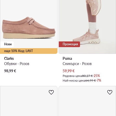
Нови
Промоция
още 10% Код: LAST
Clarks
Puma
Обувки · Розов
Сникърси · Розов
Актуална цена
98,99
€
59,99
€
Редовна цена
80,27 €
-25%
Най-ниска цена
64,99 €
-7%