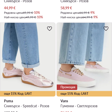
Сникърси · Розов
Сникърси · Розов
Актуална цена
Актуална цена
44,99
€
58,99
€
Редовна цена
49,99 €
-10%
Редовна цена
64,99 €
-9%
Най-ниска цена
49,99 €
-10%
Най-ниска цена
64,99 €
-9%
Промоция
още 15% Код: LAST
още 15% Код: LAST
Puma
Vans
Сникърси · Speedcat · Розов
Гуменки · Светлорозов