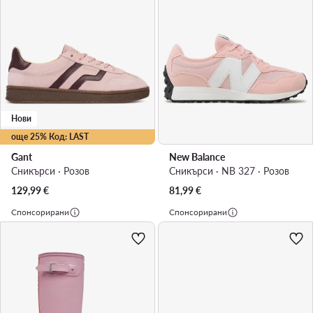
Нови
още 25% Код: LAST
Gant
New Balance
Сникърси · Розов
Сникърси · NB 327 · Розов
129,99
€
81,99
€
Спонсорирани
Спонсорирани