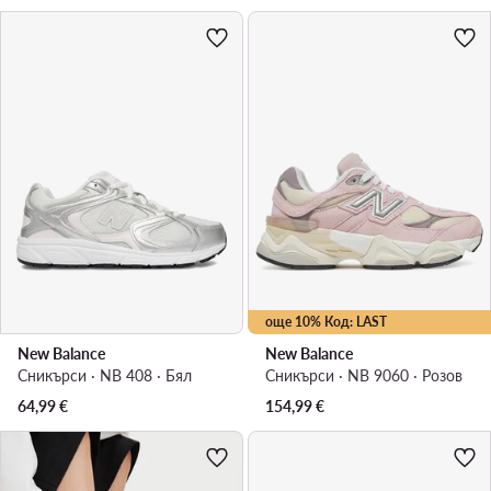
още 10% Код: LAST
New Balance
New Balance
Сникърси · NB 408 · Бял
Сникърси · NB 9060 · Розов
64,99
€
154,99
€