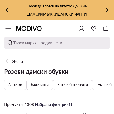
КЪМ ОСНОВНОТО СЪДЪРЖАНИЕ
КЪМ ТЪРСЕНЕ
Последен повей на лятото! До -35%
ДАМСКИ
МЪЖКИ
ДАМСКИ ЧАНТИ
Търси марка, продукт, стил
Жени
Розови дамски обувки
Апрески
Балеринки
Боти и боти челси
Гумени б
Продукти: 1308
·
Избрани филтри (1)