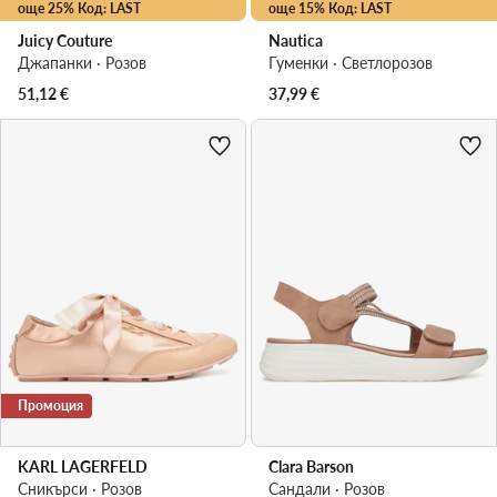
още 25% Код: LAST
още 15% Код: LAST
Juicy Couture
Nautica
Джапанки · Розов
Гуменки · Светлорозов
51,12
€
37,99
€
Промоция
KARL LAGERFELD
Clara Barson
Сникърси · Розов
Сандали · Розов