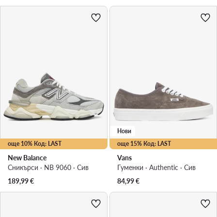
Нови
още 10% Код: LAST
още 15% Код: LAST
New Balance
Vans
Сникърси · NB 9060 · Сив
Гуменки · Authentic · Сив
189,99
€
84,99
€