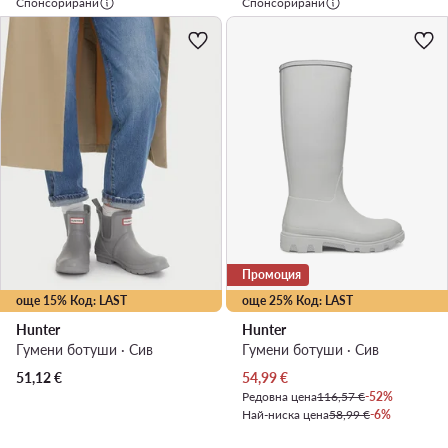
Спонсорирани
Спонсорирани
Промоция
още 15% Код: LAST
още 25% Код: LAST
Hunter
Hunter
Гумени ботуши · Сив
Гумени ботуши · Сив
Актуална цена
51,12
€
54,99
€
Редовна цена
116,57 €
-52%
Най-ниска цена
58,99 €
-6%