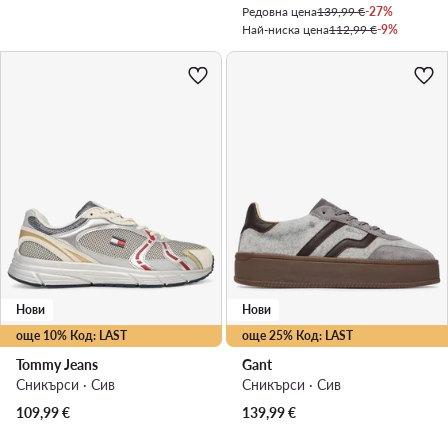
Редовна цена
139,99 €
-27%
Най-ниска цена
112,99 €
-9%
Нови
Нови
още 10% Код: LAST
още 25% Код: LAST
Tommy Jeans
Gant
Сникърси · Сив
Сникърси · Сив
109,99
€
139,99
€