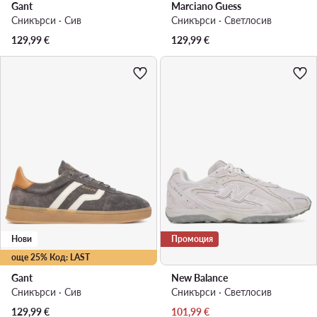
Gant
Marciano Guess
Сникърси · Сив
Сникърси · Светлосив
129,99
€
129,99
€
Нови
Промоция
още 25% Код: LAST
Gant
New Balance
Сникърси · Сив
Сникърси · Светлосив
Актуална цена
129,99
€
101,99
€