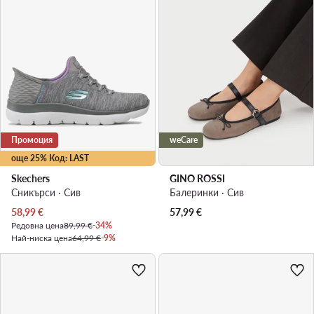
Промоция
weCare
още 25% Код: LAST
Skechers
GINO ROSSI
Сникърси · Сив
Балеринки · Сив
Актуална цена
58,99
€
57,99
€
Редовна цена
89,99 €
-34%
Най-ниска цена
64,99 €
-9%