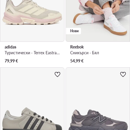
Нови
adidas
Reebok
Туристически · Terrex Eastrail 3 Climaproof KJ8962 · Светлосив
Сникърси · Бял
79,99
€
54,99
€