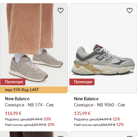
Промоция
Промоция
още 15% Код: LAST
New Balance
New Balance
Сникърси · NB 574 · Сив
Сникърси · NB 9060 · Сив
Актуална цена
Актуална цена
116,99
€
135,99
€
Редовна цена
129,99 €
-10%
Редовна цена
154,99 €
-12%
Най-ниска цена
129,99 €
-10%
Най-ниска цена
154,99 €
-12%