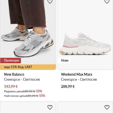
Промоция
Нови
още 15% Код: LAST
New Balance
Weekend Max Mara
Сникърси · Светлосив
Сникърси · Светлосив
Актуална цена
143,99
€
288,99
€
Редовна цена
159,99 €
-10%
Най-ниска цена
159,99 €
-10%