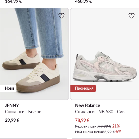
164,99
€
468,99
€
Нови
Промоция
JENNY
New Balance
Сникърси · Бежов
Сникърси · NB 530 · Сив
Актуална цена
29,99
€
78,99
€
Редовна цена
99,99 €
-21%
Най-ниска цена
83,99 €
-5%