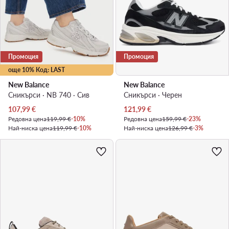
Промоция
Промоция
още 10% Код: LAST
New Balance
New Balance
Сникърси · NB 740 · Сив
Сникърси · Черен
Актуална цена
Актуална цена
107,99
€
121,99
€
Редовна цена
119,99 €
-10%
Редовна цена
159,99 €
-23%
Най-ниска цена
119,99 €
-10%
Най-ниска цена
126,99 €
-3%