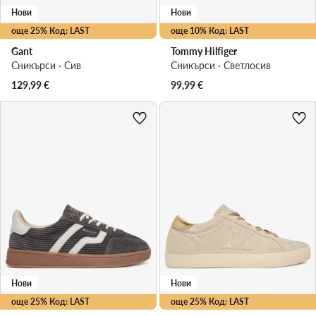
Нови
Нови
още 25% Код: LAST
още 10% Код: LAST
Gant
Tommy Hilfiger
Сникърси · Сив
Сникърси · Светлосив
129,99
€
99,99
€
Нови
Нови
още 25% Код: LAST
още 25% Код: LAST