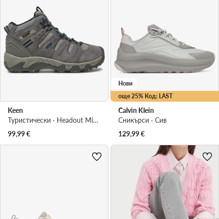
Нови
още 25% Код: LAST
Keen
Calvin Klein
Туристически · Headout Mid Wp Steel 1028307 · Сив
Сникърси · Сив
99,99
€
129,99
€