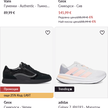
Vans
Geox
Гуменки · Authentic · Тъмносив
Сникърси · Сив
Актуална цена
89,99
€
145,99
€
Редовна цена
155,99 €
-6%
Най-ниска цена
155,99 €
-6%
Промоция
Trending
още 25% Код: LAST
Geox
adidas
Сникърси · Черен
Galaxy 7 JP6593 · Маратонки за бягане