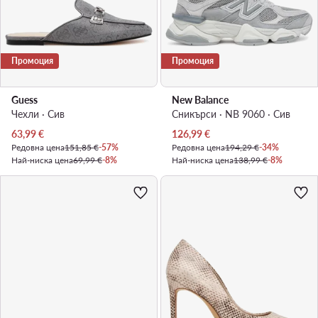
Промоция
Промоция
Guess
New Balance
Чехли · Сив
Сникърси · NB 9060 · Сив
Актуална цена
Актуална цена
63,99
€
126,99
€
Редовна цена
151,85 €
-57%
Редовна цена
194,29 €
-34%
Най-ниска цена
69,99 €
-8%
Най-ниска цена
138,99 €
-8%