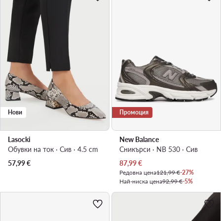
Нови
Промоция
Lasocki
New Balance
Обувки на ток · Сив · 4.5 cm
Сникърси · NB 530 · Сив
Актуална цена
57,99
€
87,99
€
Редовна цена
121,99 €
-27%
Най-ниска цена
92,99 €
-5%