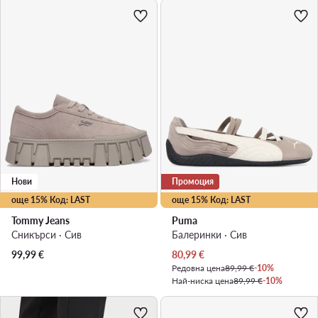
Нови
Промоция
още 15% Код: LAST
още 15% Код: LAST
Tommy Jeans
Puma
Сникърси · Сив
Балеринки · Сив
Актуална цена
99,99
€
80,99
€
Редовна цена
89,99 €
-10%
Най-ниска цена
89,99 €
-10%