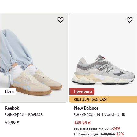
Нови
Промоция
още 25% Код: LAST
Reebok
New Balance
Сникърси · Кремав
Сникърси · NB 9060 · Сив
Актуална цена
59,99
€
149,99
€
Редовна цена
198,99 €
-24%
Най-ниска цена
170,99 €
-12%