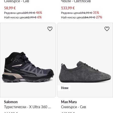
Сникърси · Сив
Чехли · Светлосив
Актуална цена
Актуална цена
58,99
€
133,99
€
Редовна цена
109,99 €
-46%
Редовна цена
194,99 €
-31%
Най-ниска цена
62,99 €
-6%
Най-ниска цена
184,99 €
-27%
Нови
Salomon
Max Mara
Туристически · X Ultra 360 MID GTX L49101500 · Тъмносив
Сникърси · Сив