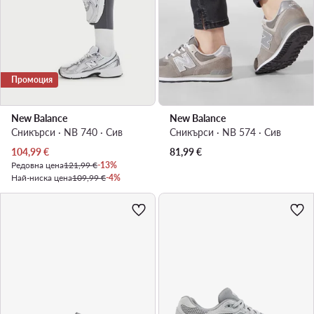
Промоция
New Balance
New Balance
Сникърси · NB 740 · Сив
Сникърси · NB 574 · Сив
Актуална цена
104,99
€
81,99
€
Редовна цена
121,99 €
-13%
Най-ниска цена
109,99 €
-4%