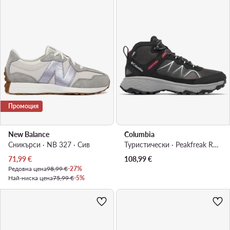
Промоция
New Balance
Columbia
Сникърси · NB 327 · Сив
Туристически · Peakfreak Rush™ Mid OutDry™ 2126581 · Сив
Актуална цена
71,99
€
108,99
€
Редовна цена
98,99 €
-27%
Най-ниска цена
75,99 €
-5%