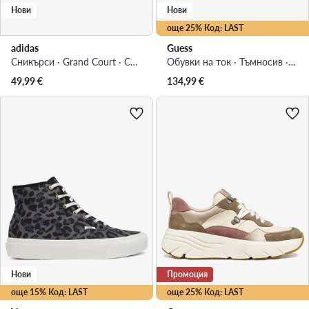
Нови
Нови
още 25% Код: LAST
adidas
Guess
Сникърси · Grand Court · Светлосив
Обувки на ток · Тъмносив · 4.5 cm
49,99
€
134,99
€
Нови
Промоция
още 15% Код: LAST
още 25% Код: LAST