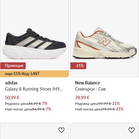
Промоция
-21%
още 15% Код: LAST
adidas
New Balance
Galaxy 8 Running Shoes IH9796 · Маратонки за бягане
Сникърси · Сив
Актуална цена
Актуална цена
50,99
€
78,99
€
Редовна цена
54,99 €
-7%
Редовна цена
99,99 €
-21%
Най-ниска цена
54,99 €
-7%
Най-ниска цена
99,99 €
-21%