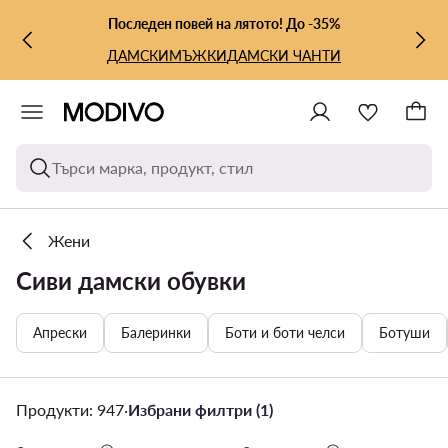
КЪМ ОСНОВНОТО СЪДЪРЖАНИЕ
КЪМ ТЪРСЕНЕ
Последен повей на лятото! До -35%
ДАМСКИ
МЪЖКИ
ДАМСКИ ЧАНТИ
Търси марка, продукт, стил
Жени
Сиви дамски обувки
Апрески
Балеринки
Боти и боти челси
Ботуши
Продукти: 947
·
Избрани филтри (1)