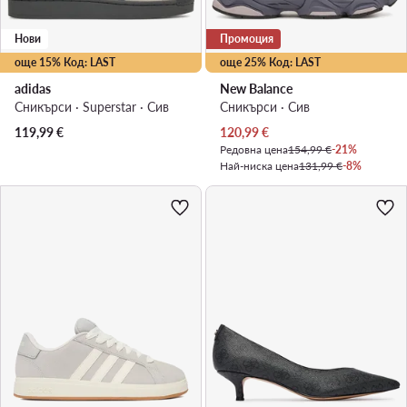
Нови
Промоция
още 15% Код: LAST
още 25% Код: LAST
adidas
New Balance
Сникърси · Superstar · Сив
Сникърси · Сив
Актуална цена
119,99
€
120,99
€
Редовна цена
154,99 €
-21%
Най-ниска цена
131,99 €
-8%