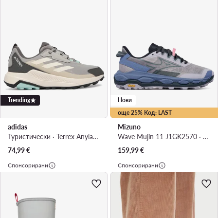
Trending
Нови
още 25% Код: LAST
adidas
Mizuno
Туристически · Terrex Anylander JR6605 · Сив
Wave Mujin 11 J1GK2570 · Маратонки за бягане
74,99
€
159,99
€
Спонсорирани
Спонсорирани