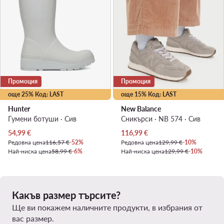
Промоция
Промоция
още 25% Код: LAST
още 15% Код: LAST
Hunter
New Balance
Гумени ботуши · Сив
Сникърси · NB 574 · Сив
Актуална цена
Актуална цена
54,99
€
116,99
€
Редовна цена
116,57 €
-52%
Редовна цена
129,99 €
-10%
Най-ниска цена
58,99 €
-6%
Най-ниска цена
129,99 €
-10%
Какъв размер търсите?
Ще ви покажем наличните продукти, в избрания от
вас размер.