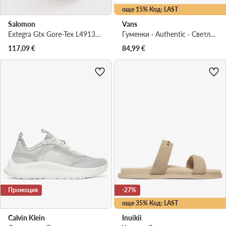
още 15% Код: LAST
Salomon
Vans
Extegra Gtx Gore-Tex L49135500 · Туристически
Гуменки · Authentic · Светлосив
117,09
€
84,99
€
Промоция
-27%
още 35% Код: LAST
Calvin Klein
Inuikii