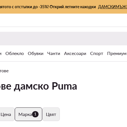
лятото с отстъпки до -35%! Открий летните находки
ДАМСКИ
МЪЖ
и
Облекло
Обувки
Чанти
Аксесоари
Спорт
Премиум
тове
ове дамско Puma
Цена
Марка
Цвят
1