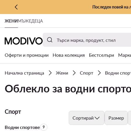
Последен повей на 
КЪМ ОСНОВНОТО СЪДЪРЖАНИЕ
ЖЕНИ
МЪЖЕ
ДЕЦА
КЪМ ТЪРСЕНЕ
Оферти и промоции
Нова колекция
Бестселъри
Марк
Начална страница
Жени
Спорт
Водни спор
Облекло за водни спорт
Спорт
Сортирай
Размер
Водни спортове
Брой на продуктите:
9