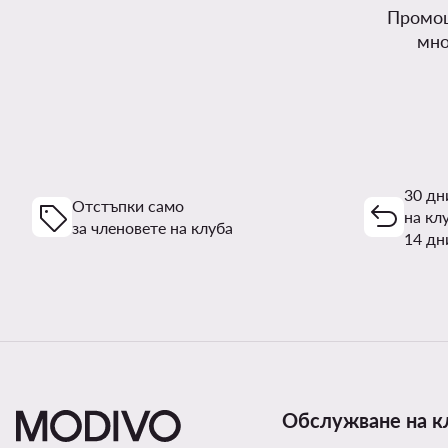
Промоц
мно
30 дн
Отстъпки само
на кл
за членовете на клуба
14 дн
Обслужване на к