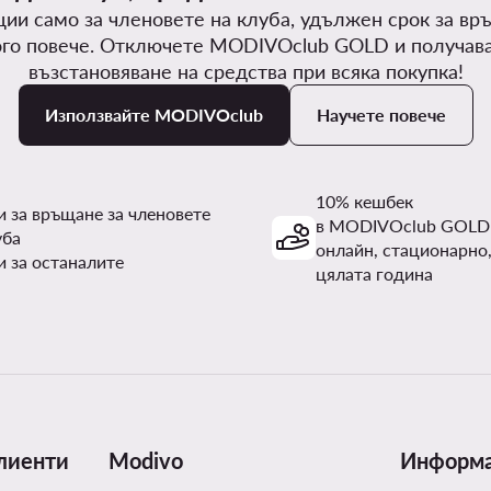
ии само за членовете на клуба, удължен срок за вр
го повече. Отключете MODIVOclub GOLD и получав
възстановяване на средства при всяка покупка!
Използвайте MODIVOclub
Научете повече
10% кешбек
и за връщане за членовете
в MODIVOclub GOLD
уба
онлайн, стационарно,
и за останалите
цялата година
лиенти
Modivo
Информ