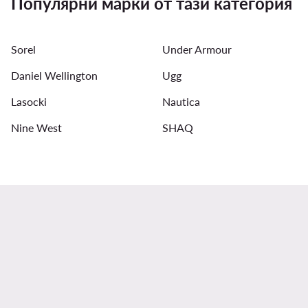
Популярни марки от тази категория
Дамски чанти Valentino
Детски шорти adidas
Sorel
Under Armour
Daniel Wellington
Ugg
Lasocki
Nautica
Nine West
SHAQ