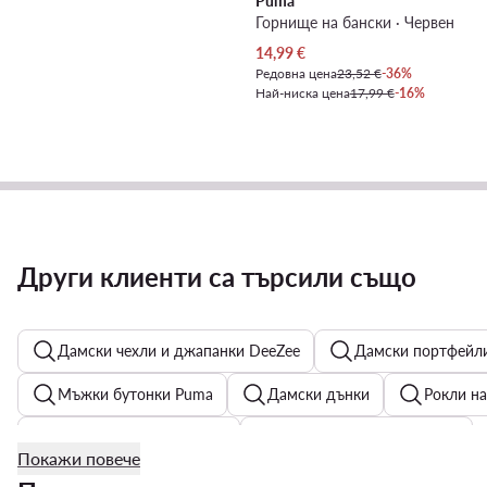
Puma
Горнище на бански · Червен
Актуална цена
14,99
€
Редовна цена
23,52 €
-36%
Най-ниска цена
17,99 €
-16%
Други клиенти са търсили също
Дамски чехли и джапанки DeeZee
Дамски портфейли
Мъжки бутонки Puma
Дамски дънки
Рокли на
Дамски пролетни якета
Черни дамски часовници
Покажи повече
Дамски обеци - Цвят: Сребрист
спортни сутиени