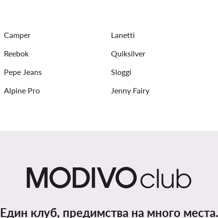
Мъжки Якета за дъжд
Дамски чанти - Beverly Hills Polo Club
Camper
Lanetti
Reebok
Quiksilver
Pepe Jeans
Sloggi
Alpine Pro
Jenny Fairy
Един клуб, предимства на много места