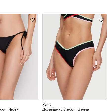
Puma
ски · Черен
Долнище на бански · Цветен