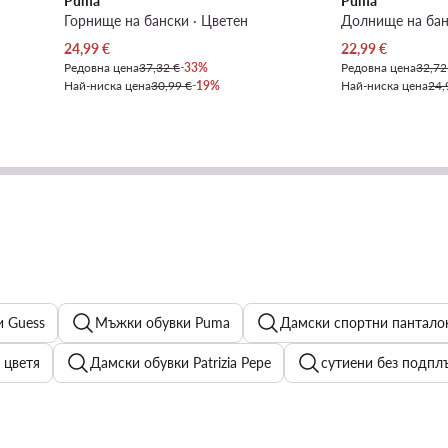
Puma
Puma
Горнище на бански · Цветен
Долнище на бан
Актуална цена
Актуална цена
24,99
€
22,99
€
Редовна цена
37,32 €
-33%
Редовна цена
32,72
Най-ниска цена
30,99 €
-19%
Най-ниска цена
24,
 Guess
Мъжки обувки Puma
Дамски спортни панталон
 цветя
Дамски обувки Patrizia Pepe
сутиени без подпл
Дамски чехли и джапанки Hunter
Детски сака
Дам