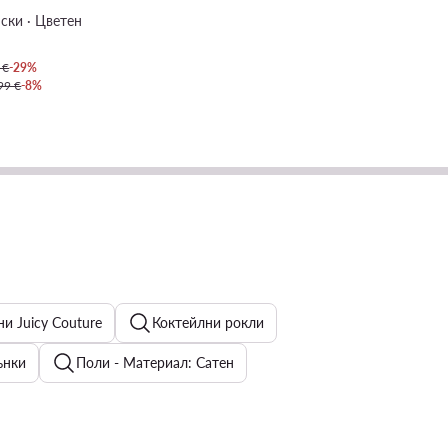
ски · Цветен
 €
-29%
99 €
-8%
и Juicy Couture
Коктейлни рокли
ънки
Поли - Материал: Сатен
ски бижута Swarovski
Детска бански