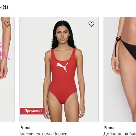
 (1)
Промоция
Puma
Puma
Бански костюм · Червен
Долнище на бан