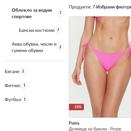
Продукти: 7
·
Избрани филтри
Облекло за водни
Брой на продуктите:
7
спортове
Бански костюми
Брой на продуктите:
7
Аква обувки, чехли и
Брой на продуктите:
2
гумени обувки
Бягане
Брой на продуктите:
2
Фитнес
Брой на продуктите:
1
Футбол
Брой на продуктите:
1
-18%
Puma
Долнище на бански · Розов