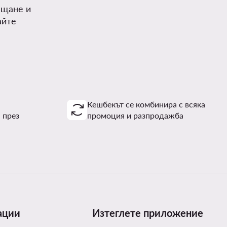
ъщане и
айте
Кешбекът се комбинира с всяка
 през
промоция и разпродажба
ации
Изтеглете приложение