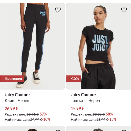
Промоция
-15%
Juicy Couture
Juicy Couture
Клин · Черен
Тишърт · Черен
Актуална цена
Актуална цена
26,99
€
15,99
€
Редовна цена
63,91 €
-57%
Редовна цена
38,86 €
-58%
Най-ниска цена
29,99 €
-10%
Най-ниска цена
18,99 €
-15%