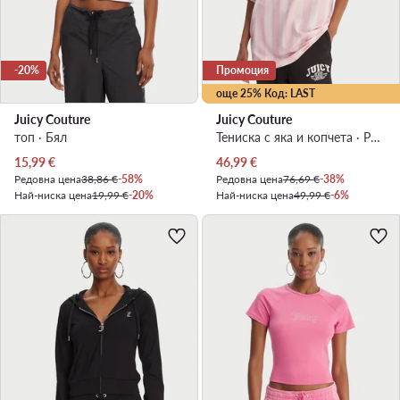
-20%
Промоция
още 25% Код: LAST
Juicy Couture
Juicy Couture
топ · Бял
Тениска с яка и копчета · Розов
Актуална цена
Актуална цена
15,99
€
46,99
€
Редовна цена
38,86 €
-58%
Редовна цена
76,69 €
-38%
Най-ниска цена
19,99 €
-20%
Най-ниска цена
49,99 €
-6%