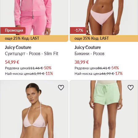
Промоция
-17%
още 25% Код: LAST
още 35% Код: LAST
Juicy Couture
Juicy Couture
Суитшърт · Розов · Slim Fit
Бикини · Розов
Актуална цена
Актуална цена
54,99
€
38,99
€
Редовна цена
111,46 €
-50%
Редовна цена
86,41 €
-54%
Най-ниска цена
61,99 €
-11%
Най-ниска цена
46,99 €
-17%