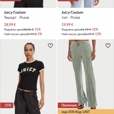
Juicy Couture
Juicy Couture
Тишърт · Розов
топ · Розов
Актуална цена
Актуална цена
18,99
€
19,99
€
Редовна цена
38,86 €
-51%
Редовна цена
41,93 €
-52%
Най-ниска цена
19,99 €
-5%
Най-ниска цена
22,99 €
-13%
-15%
Промоция
още 25% Код: LAST