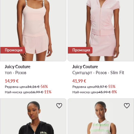
Промоция
Промоция
Juicy Couture
Juicy Couture
топ · Розов
Суитшърт · Розов · Slim Fit
Актуална цена
Актуална цена
14,99
€
41,99
€
Редовна цена
34,26 €
-56%
Редовна цена
93,57 €
-55%
Най-ниска цена
16,99 €
-11%
Най-ниска цена
45,99 €
-8%