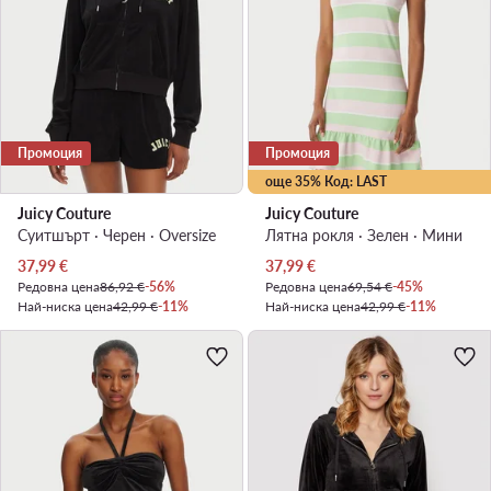
Промоция
Промоция
още 35% Код: LAST
Juicy Couture
Juicy Couture
Суитшърт · Черен · Oversize
Лятна рокля · Зелен · Мини
Актуална цена
Актуална цена
37,99
€
37,99
€
Редовна цена
86,92 €
-56%
Редовна цена
69,54 €
-45%
Най-ниска цена
42,99 €
-11%
Най-ниска цена
42,99 €
-11%