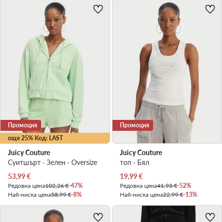
Промоция
Промоция
още 25% Код: LAST
Juicy Couture
Juicy Couture
Суитшърт · Зелен · Oversize
топ · Бял
Актуална цена
Актуална цена
53,99
€
19,99
€
Редовна цена
102,26 €
-47%
Редовна цена
41,93 €
-52%
Най-ниска цена
58,99 €
-8%
Най-ниска цена
22,99 €
-13%