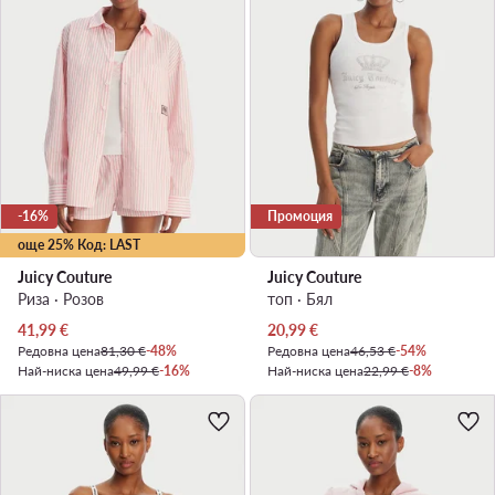
-16%
Промоция
още 25% Код: LAST
Juicy Couture
Juicy Couture
Риза · Розов
топ · Бял
Актуална цена
Актуална цена
41,99
€
20,99
€
Редовна цена
81,30 €
-48%
Редовна цена
46,53 €
-54%
Най-ниска цена
49,99 €
-16%
Най-ниска цена
22,99 €
-8%