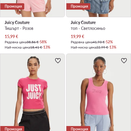
Промоция
Промоция
Juicy Couture
Juicy Couture
Тишърт · Розов
топ · Светлосиньо
Актуална цена
Актуална цена
15,99
€
19,99
€
Редовна цена
38,86 €
-58%
Редовна цена
41,93 €
-52%
Най-ниска цена
18,41 €
-13%
Най-ниска цена
22,99 €
-13%
Промоция
Промоция