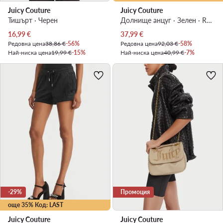
Juicy Couture
Juicy Couture
Тишърт · Черен
Долнище анцуг · Зелен · Regular Fit
Актуална цена
Актуална цена
16,99
€
37,99
€
Редовна цена
38,86 €
-56%
Редовна цена
92,03 €
-58%
Най-ниска цена
19,99 €
-15%
Най-ниска цена
40,99 €
-7%
-29%
Промоция
още 35% Код: LAST
Juicy Couture
Juicy Couture