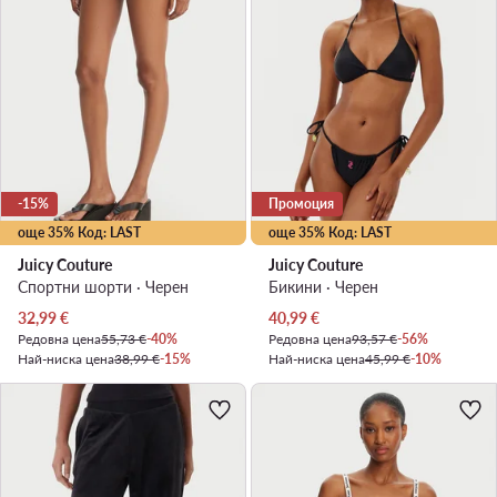
-15%
Промоция
още 35% Код: LAST
още 35% Код: LAST
Juicy Couture
Juicy Couture
Спортни шорти · Черен
Бикини · Черен
Актуална цена
Актуална цена
32,99
€
40,99
€
Редовна цена
55,73 €
-40%
Редовна цена
93,57 €
-56%
Най-ниска цена
38,99 €
-15%
Най-ниска цена
45,99 €
-10%