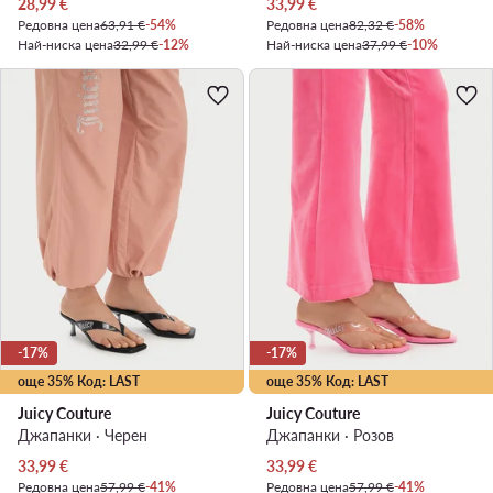
Актуална цена
Актуална цена
28,99
€
33,99
€
Редовна цена
63,91 €
-54%
Редовна цена
82,32 €
-58%
Най-ниска цена
32,99 €
-12%
Най-ниска цена
37,99 €
-10%
-17%
-17%
още 35% Код: LAST
още 35% Код: LAST
Juicy Couture
Juicy Couture
Джапанки · Черен
Джапанки · Розов
Актуална цена
Актуална цена
33,99
€
33,99
€
Редовна цена
57,99 €
-41%
Редовна цена
57,99 €
-41%