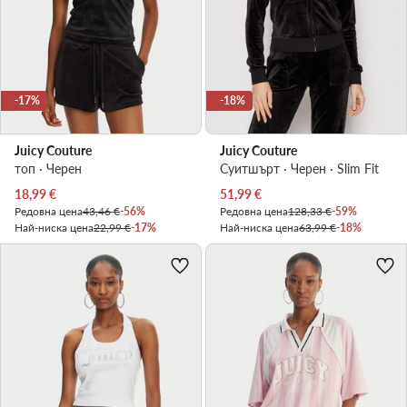
-17%
-18%
Juicy Couture
Juicy Couture
топ · Черен
Суитшърт · Черен · Slim Fit
Актуална цена
Актуална цена
18,99
€
51,99
€
Редовна цена
43,46 €
-56%
Редовна цена
128,33 €
-59%
Най-ниска цена
22,99 €
-17%
Най-ниска цена
63,99 €
-18%