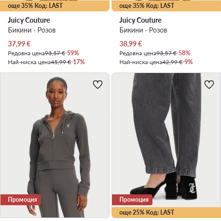
още 35% Код: LAST
още 35% Код: LAST
Juicy Couture
Juicy Couture
Бикини · Розов
Бикини · Розов
Актуална цена
Актуална цена
37,99
€
38,99
€
Редовна цена
93,57 €
-59%
Редовна цена
93,57 €
-58%
Най-ниска цена
45,99 €
-17%
Най-ниска цена
42,99 €
-9%
Промоция
Промоция
още 25% Код: LAST