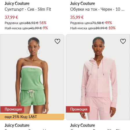
Juicy Couture
Juicy Couture
Суитшърт · Сив · Slim Fit
Обувки на ток · Черен · 10 cm
Актуална цена
Актуална цена
37,99
€
35,99
€
Редовна цена
86,92 €
-56%
Редовна цена
71,58 €
-49%
Най-ниска цена
41,99 €
-9%
Най-ниска цена
39,99 €
-10%
Промоция
Промоция
още 25% Код: LAST
Juicy Couture
Juicy Couture