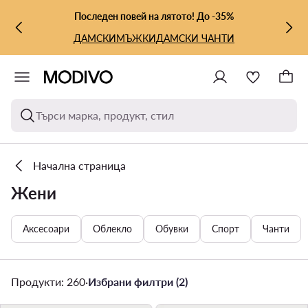
КЪМ ОСНОВНОТО СЪДЪРЖАНИЕ
КЪМ ТЪРСЕНЕ
Последен повей на лятото! До -35%
ДАМСКИ
МЪЖКИ
ДАМСКИ ЧАНТИ
Търси марка, продукт, стил
Начална страница
Жени
Аксесоари
Облекло
Обувки
Спорт
Чанти
Продукти: 260
·
Избрани филтри (2)