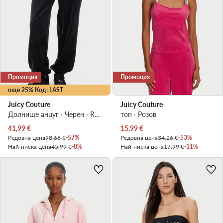
Промоция
Промоция
още 25% Код: LAST
Juicy Couture
Juicy Couture
Долнище анцуг · Черен · Regular Fit
топ · Розов
Актуална цена
Актуална цена
41,99
€
15,99
€
Редовна цена
98,68 €
-57%
Редовна цена
34,26 €
-53%
Най-ниска цена
45,99 €
-8%
Най-ниска цена
17,99 €
-11%