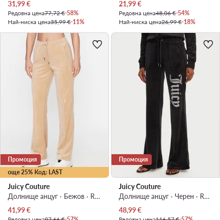
Актуална цена
Актуална цена
31,99
€
21,99
€
Редовна цена
77,72 €
-58%
Редовна цена
48,06 €
-54%
Най-ниска цена
35,99 €
-11%
Най-ниска цена
26,99 €
-18%
Промоция
Промоция
още 25% Код: LAST
Juicy Couture
Juicy Couture
Долнище анцуг · Бежов · Regular Fit
Долнище анцуг · Черен · Regular Fit
Актуална цена
Актуална цена
41,99
€
48,99
€
Редовна цена
97,66 €
-57%
Редовна цена
116,57 €
-57%