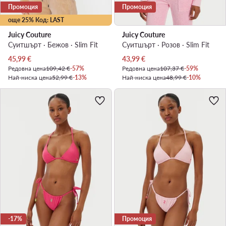
Промоция
Промоция
още 25% Код: LAST
Juicy Couture
Juicy Couture
Суитшърт · Бежов · Slim Fit
Суитшърт · Розов · Slim Fit
Актуална цена
Актуална цена
45,99
€
43,99
€
Редовна цена
109,42 €
-57%
Редовна цена
107,37 €
-59%
Най-ниска цена
52,99 €
-13%
Най-ниска цена
48,99 €
-10%
-17%
Промоция