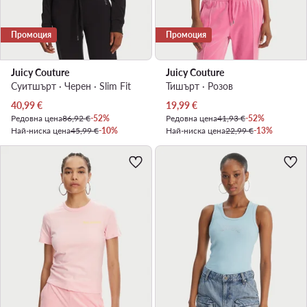
Промоция
Промоция
Juicy Couture
Juicy Couture
Суитшърт · Черен · Slim Fit
Тишърт · Розов
Актуална цена
Актуална цена
40,99
€
19,99
€
Редовна цена
86,92 €
-52%
Редовна цена
41,93 €
-52%
Най-ниска цена
45,99 €
-10%
Най-ниска цена
22,99 €
-13%