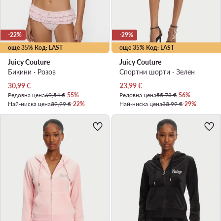
-22%
-29%
още 35% Код: LAST
още 35% Код: LAST
Juicy Couture
Juicy Couture
Бикини · Розов
Спортни шорти · Зелен
Актуална цена
Актуална цена
30,99
€
23,99
€
Редовна цена
69,54 €
-55%
Редовна цена
55,73 €
-56%
Най-ниска цена
39,99 €
-22%
Най-ниска цена
33,99 €
-29%