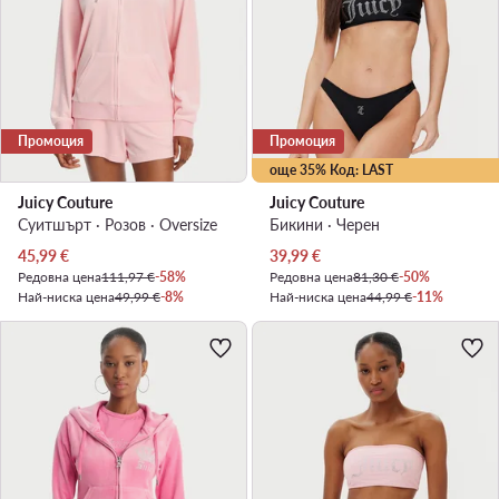
Промоция
Промоция
още 35% Код: LAST
Juicy Couture
Juicy Couture
Суитшърт · Розов · Oversize
Бикини · Черен
Актуална цена
Актуална цена
45,99
€
39,99
€
Редовна цена
111,97 €
-58%
Редовна цена
81,30 €
-50%
Най-ниска цена
49,99 €
-8%
Най-ниска цена
44,99 €
-11%