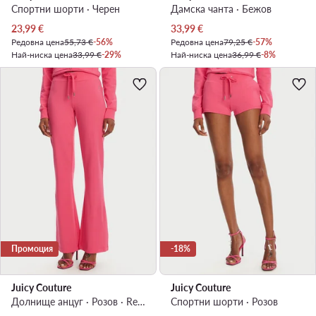
Спортни шорти · Черен
Дамска чанта · Бежов
Актуална цена
Актуална цена
23,99
€
33,99
€
Редовна цена
55,73 €
-56%
Редовна цена
79,25 €
-57%
Най-ниска цена
33,99 €
-29%
Най-ниска цена
36,99 €
-8%
Промоция
-18%
Juicy Couture
Juicy Couture
Долнище анцуг · Розов · Regular Fit
Спортни шорти · Розов