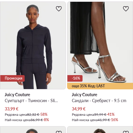
Промоция
-16%
още 35% Код: LAST
Juicy Couture
Juicy Couture
Суитшърт · Тъмносин · Slim Fit
Сандали · Сребрист · 9.5 cm
Актуална цена
Актуална цена
33,99
€
34,99
€
Редовна цена
82,32 €
-58%
Редовна цена
59,99 €
-41%
Най-ниска цена
36,99 €
-8%
Най-ниска цена
41,99 €
-16%