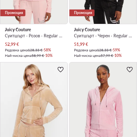
Промоция
Промоция
Juicy Couture
Juicy Couture
Суитшърт · Розов · Regular Fit
Суитшърт · Черен · Regular Fit
Актуална цена
Актуална цена
52,99
€
51,99
€
Редовна цена
128,33 €
-58%
Редовна цена
128,33 €
-59%
Най-ниска цена
58,99 €
-10%
Най-ниска цена
57,99 €
-10%