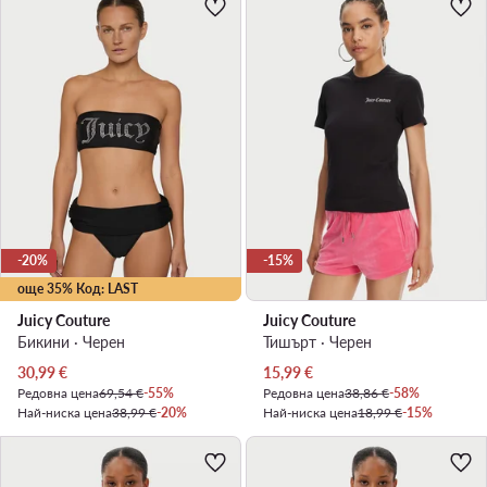
-20%
-15%
още 35% Код: LAST
Juicy Couture
Juicy Couture
Бикини · Черен
Тишърт · Черен
Актуална цена
Актуална цена
30,99
€
15,99
€
Редовна цена
69,54 €
-55%
Редовна цена
38,86 €
-58%
Най-ниска цена
38,99 €
-20%
Най-ниска цена
18,99 €
-15%