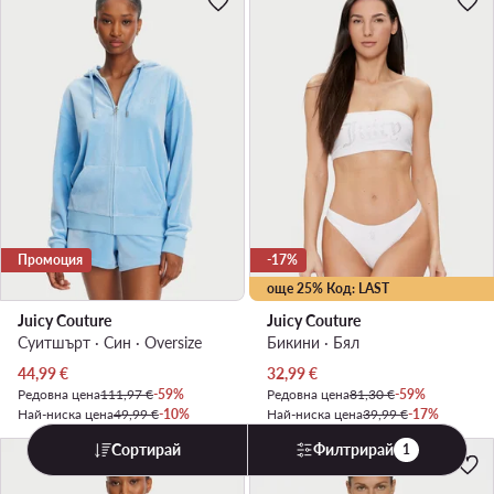
Промоция
-17%
още 25% Код: LAST
Juicy Couture
Juicy Couture
Суитшърт · Син · Oversize
Бикини · Бял
Актуална цена
Актуална цена
44,99
€
32,99
€
Редовна цена
111,97 €
-59%
Редовна цена
81,30 €
-59%
Най-ниска цена
49,99 €
-10%
Най-ниска цена
39,99 €
-17%
Сортирай
Филтрирай
1