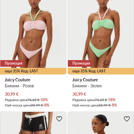
Промоция
Промоция
още 35% Код: LAST
още 35% Код: LAST
Juicy Couture
Juicy Couture
Бикини · Розов
Бикини · Зелен
Актуална цена
Актуална цена
30,99
€
30,99
€
Редовна цена
74,65 €
-58%
Редовна цена
74,65 €
-58%
Най-ниска цена
33,99 €
-8%
Най-ниска цена
33,99 €
-8%