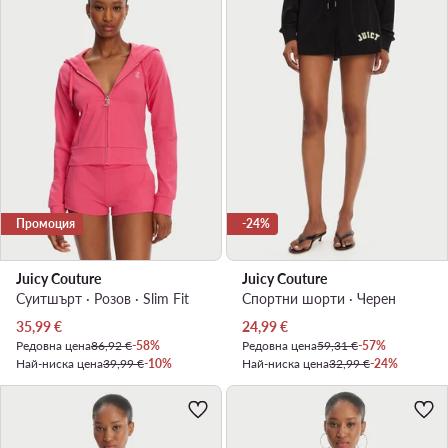
Промоция
-24%
Juicy Couture
Juicy Couture
Суитшърт · Розов · Slim Fit
Спортни шорти · Черен
Актуална цена
Актуална цена
35,99
€
24,99
€
Редовна цена
86,92 €
-58%
Редовна цена
59,31 €
-57%
Най-ниска цена
39,99 €
-10%
Най-ниска цена
32,99 €
-24%