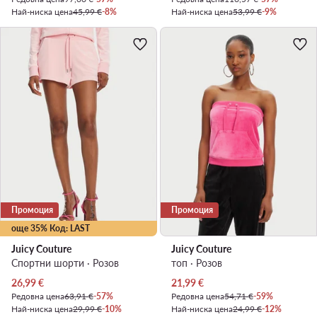
Най-ниска цена
45,99 €
-8%
Най-ниска цена
53,99 €
-9%
Промоция
Промоция
още 35% Код: LAST
Juicy Couture
Juicy Couture
Спортни шорти · Розов
топ · Розов
Актуална цена
Актуална цена
26,99
€
21,99
€
Редовна цена
63,91 €
-57%
Редовна цена
54,71 €
-59%
Най-ниска цена
29,99 €
-10%
Най-ниска цена
24,99 €
-12%