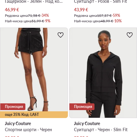
Гащеризон · Зелен · Над коляното
Суитшърт · Розов · Slim Fit
Актуална цена
Актуална цена
46,99
€
43,99
€
Редовна цена
71,58 €
-34%
Редовна цена
107,37 €
-59%
Най-ниска цена
51,99 €
-9%
Най-ниска цена
48,99 €
-10%
Промоция
Промоция
още 35% Код: LAST
Juicy Couture
Juicy Couture
Спортни шорти · Черен
Суитшърт · Черен · Slim Fit