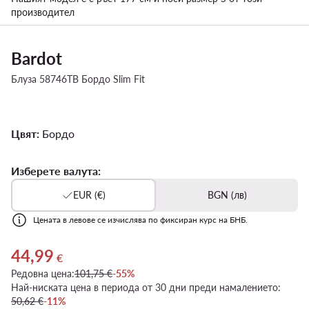
производител
Bardot
Блуза 58746TB Бордо Slim Fit
Цвят:
Бордо
Изберете валута:
EUR (€)
BGN (лв)
Цената в левове се изчислява по фиксиран курс на БНБ.
44,99
Актуална цена 44,99 €
€
Редовна цена:
101,75 €
-55%
Най-ниската цена в периода от 30 дни преди намалението:
50,62 €
-11%