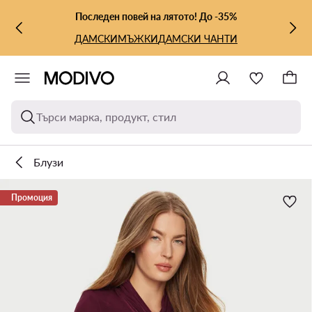
КЪМ ОСНОВНОТО СЪДЪРЖАНИЕ
КЪМ ТЪРСЕНЕ
Последен повей на лятото! До -35%
ДАМСКИ
МЪЖКИ
ДАМСКИ ЧАНТИ
Търси марка, продукт, стил
Блузи
Промоция