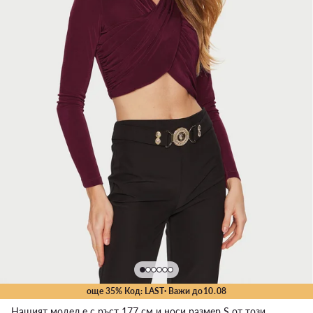
още 35% Код: LAST
· Важи до
10
.
08
Нашият модел е с ръст 177 см и носи размер S от този