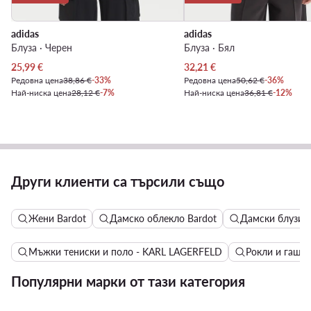
adidas
adidas
Блуза · Черен
Блуза · Бял
Актуална цена
Актуална цена
25,99
€
32,21
€
Редовна цена
38,86 €
-33%
Редовна цена
50,62 €
-36%
Най-ниска цена
28,12 €
-7%
Най-ниска цена
36,81 €
-12%
Други клиенти са търсили също
Жени Bardot
Дамско облекло Bardot
Дамски блузи и
Мъжки тениски и поло - KARL LAGERFELD
Рокли и гаще
Популярни марки от тази категория