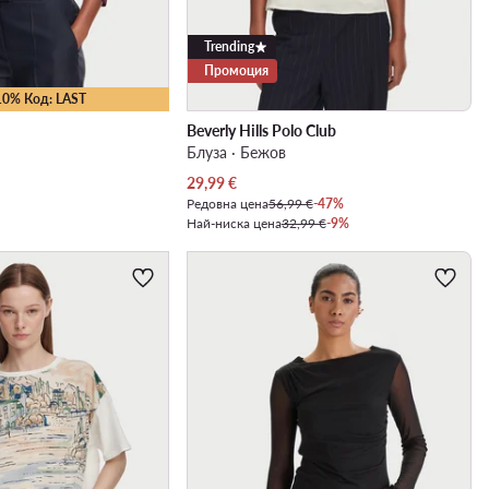
Trending
Промоция
10% Код: LAST
Beverly Hills Polo Club
Блуза · Бежов
Актуална цена
29,99
€
Редовна цена
56,99 €
-47%
Най-ниска цена
32,99 €
-9%