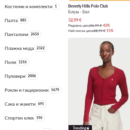
Костюми и комплекти
Брой на продуктите:
Beverly Hills Polo Club
1
Блуза · Бял
Актуална цена
Палта
Брой на продуктите:
32,99
€
885
Редовна цена
56,99 €
-42%
Най-ниска цена
38,99 €
-15%
Панталони
Брой на продуктите:
2650
Плажна мода
Брой на продуктите:
2322
Поли
Брой на продуктите:
1216
Пуловери
Брой на продуктите:
2006
Рокли и гащеризони
Брой на продуктите:
5679
Сака и жакети
Брой на продуктите:
695
Спортен елек
Брой на продуктите:
196
Trending