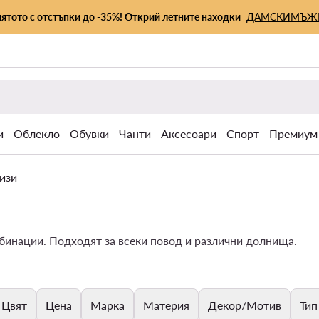
лятото с отстъпки до -35%! Открий летните находки
ДАМСКИ
МЪЖ
и
Облекло
Обувки
Чанти
Аксесоари
Спорт
Премиум
ризи
мбинации. Подходят за всеки повод и различни долнища.
Цвят
Цена
Марка
Материя
Декор/Мотив
Тип