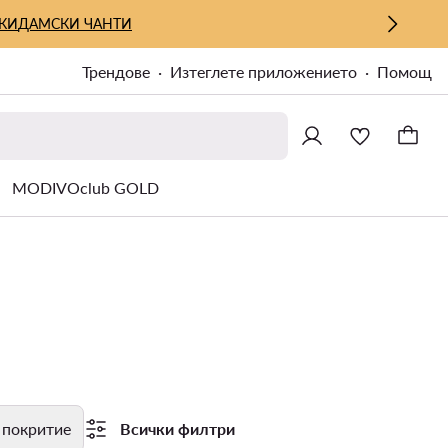
КИ
ДАМСКИ ЧАНТИ
Трендове
Изтеглете приложението
Помощ
MODIVOclub GOLD
 покритие
Всички филтри