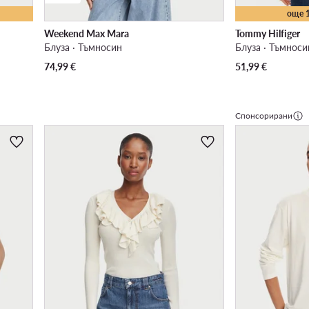
още 
Weekend Max Mara
Tommy Hilfiger
Блуза · Тъмносин
Блуза · Тъмноси
74,99
€
51,99
€
Спонсорирани