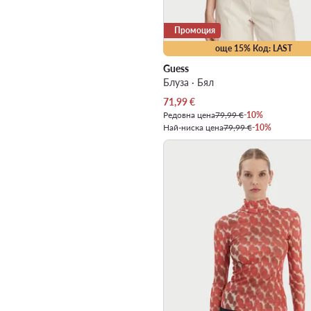
Промоция
още 15% Код: LAST
Guess
Блуза · Бял
Актуална цена
71,99
€
Редовна цена
79,99 €
-10%
Най-ниска цена
79,99 €
-10%