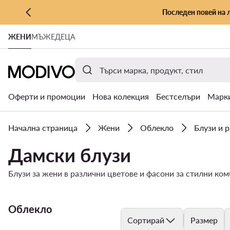
Последен повей на 
КЪМ ОСНОВНОТО СЪДЪРЖАНИЕ
ЖЕНИ
МЪЖЕ
ДЕЦА
КЪМ ТЪРСЕНЕ
Оферти и промоции
Нова колекция
Бестселъри
Марк
Начална страница
Жени
Облекло
Блузи и 
Дамски блузи
Блузи за жени в различни цветове и фасони за стилни ко
Облекло
Сортирай
Размер