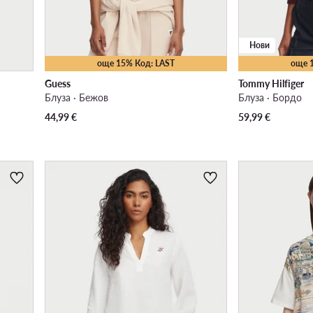
Нови
още 15% Код: LAST
още 
Guess
Tommy Hilfiger
Блуза · Бежов
Блуза · Бордо
44,99
€
59,99
€