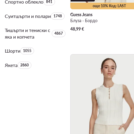
Спортно облекло
Брой на продуктите:
841
още 10% Код: LAST
Guess Jeans
Суитшърти и полари
Брой на продуктите:
1748
Блуза · Бордо
48,99
€
Тишърти и тениски с
Брой на продуктите:
4867
яка и копчета
Шорти
Брой на продуктите:
1055
Якета
Брой на продуктите:
2860