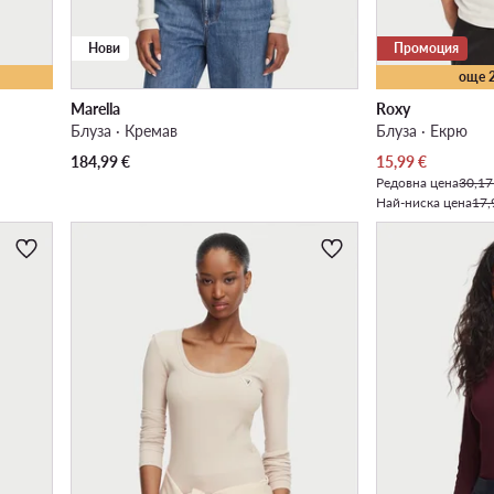
Нови
Промоция
още 
Marella
Roxy
Блуза · Кремав
Блуза · Екрю
Актуална цена
184,99
€
15,99
€
Редовна цена
30,17
Най-ниска цена
17,