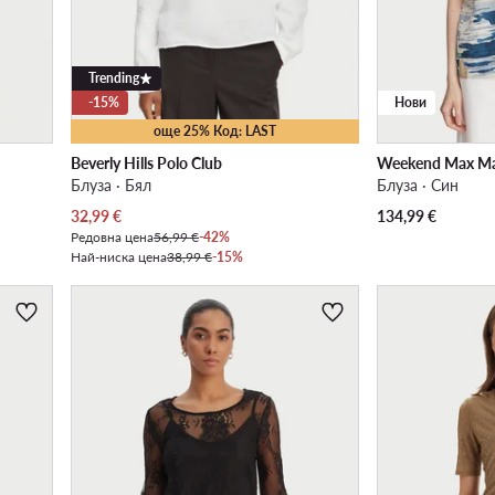
Trending
-15%
Нови
още 25% Код: LAST
Beverly Hills Polo Club
Weekend Max M
Блуза · Бял
Блуза · Син
Актуална цена
32,99
€
134,99
€
Редовна цена
56,99 €
-42%
Най-ниска цена
38,99 €
-15%