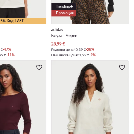
Trending
Промоция
25% Код: LAST
adidas
Блуза · Черен
Актуална цена
28,99
€
 €
-47%
Редовна цена
40,39 €
-28%
99 €
-11%
Най-ниска цена
31,99 €
-9%