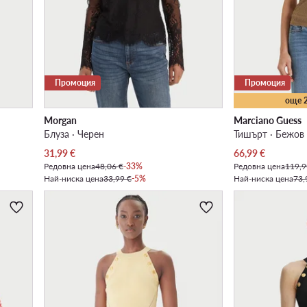
Промоция
Промоция
още 
Morgan
Marciano Guess
Блуза · Черен
Тишърт · Бежов
Актуална цена
Актуална цена
31,99
€
66,99
€
Редовна цена
48,06 €
-33%
Редовна цена
119,9
Най-ниска цена
33,99 €
-5%
Най-ниска цена
73,