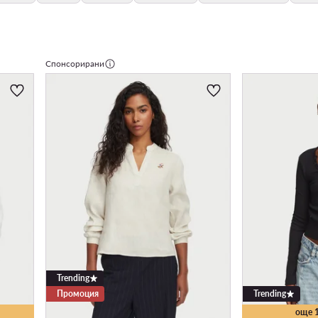
Спонсорирани
Trending
Промоция
Trending
още 