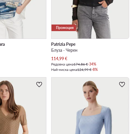
Промоция
ara
Patrizia Pepe
Блуза · Черен
Актуална цена
114,99
€
Редовна цена
174,86 €
-34%
Най-ниска цена
124,99 €
-8%