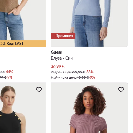
Промоция
25% Код: LAST
Guess
Блуза · Син
Актуална цена
36,99
€
9 €
-44%
Редовна цена
59,99 €
-38%
99 €
-9%
Най-ниска цена
40,99 €
-9%