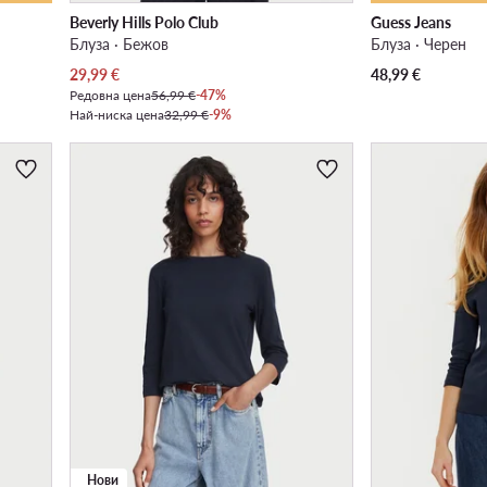
Beverly Hills Polo Club
Guess Jeans
Блуза · Бежов
Блуза · Черен
Актуална цена
29,99
€
48,99
€
Редовна цена
56,99 €
-47%
Най-ниска цена
32,99 €
-9%
Нови