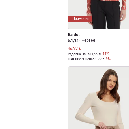
Промоция
Bardot
Блуза · Червен
Актуална цена
46,99
€
Редовна цена
84,99 €
-44%
Най-ниска цена
51,99 €
-9%