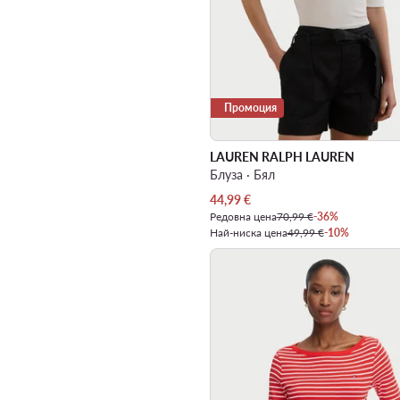
Промоция
LAUREN RALPH LAUREN
Блуза · Бял
Актуална цена
44,99
€
Редовна цена
70,99 €
-36%
Най-ниска цена
49,99 €
-10%