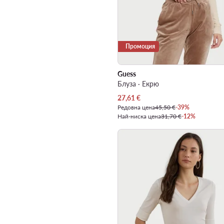
Промоция
Guess
Блуза · Екрю
Актуална цена
27,61
€
Редовна цена
45,50 €
-39%
Най-ниска цена
31,70 €
-12%