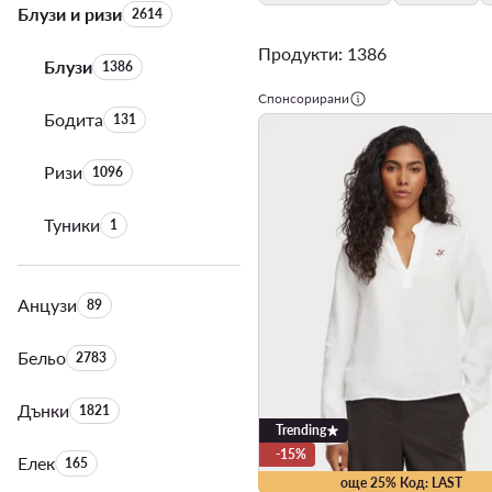
Блузи и ризи
Брой на продуктите:
2614
Продукти: 1386
Блузи
Брой на продуктите:
1386
Спонсорирани
Бодита
Брой на продуктите:
131
Ризи
Брой на продуктите:
1096
Туники
Брой на продуктите:
1
Анцузи
Брой на продуктите:
89
Бельо
Брой на продуктите:
2783
Дънки
Брой на продуктите:
1821
Trending
-15%
Елек
Брой на продуктите:
165
още 25% Код: LAST