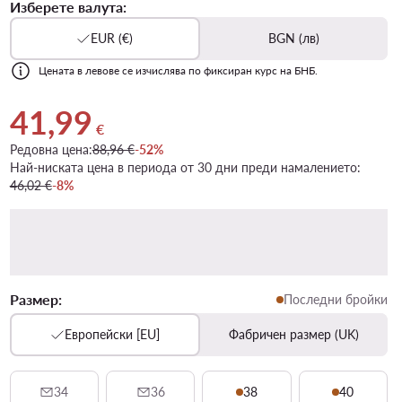
Изберете валута:
EUR (€)
BGN (лв)
Цената в левове се изчислява по фиксиран курс на БНБ.
41,99
Актуална цена 41,99 €
€
Редовна цена:
88,96 €
-52%
Най-ниската цена в периода от 30 дни преди намалението:
46,02 €
-8%
Размер:
Последни бройки
Европейски [EU]
Фабричен размер (UK)
34
36
38
40