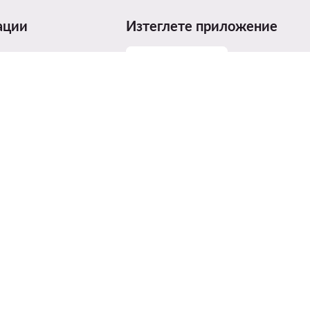
ации
Изтеглете приложение
размери
родуктите
т на продуктите
ices Act (DSA)
агради