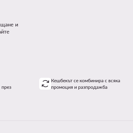
.
ъщане и
айте
Кешбекът се комбинира с всяка
 през
промоция и разпродажба