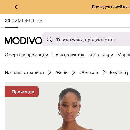
Последен повей на 
КЪМ ОСНОВНОТО СЪДЪРЖАНИЕ
ЖЕНИ
МЪЖЕ
ДЕЦА
КЪМ ТЪРСЕНЕ
Оферти и промоции
Нова колекция
Бестселъри
Марк
Начална страница
Жени
Облекло
Блузи и 
Промоция