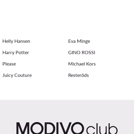
гащеризони TWINSET
Nike Air Max
Мъжки Ризи - G-Sta
ки Guess
Аква обувки дамски
Дамски пуловери - Мат
Helly Hansen
Eva Minge
Harry Potter
GINO ROSSI
Please
Michael Kors
Juicy Couture
Resteröds