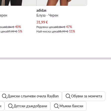
adidas
Черен
Блуза · Черен
 цена
Актуална цена
31,99
€
ена
60,84 €
-40%
Редовна цена
60,84 €
-47%
 цена
37,99 €
-5%
Най-ниска цена
35,99 €
-11%
Дамски слънчеви очила RayBan
Обувки за момчета
и
Детски дъждобрани
Мъжки бански