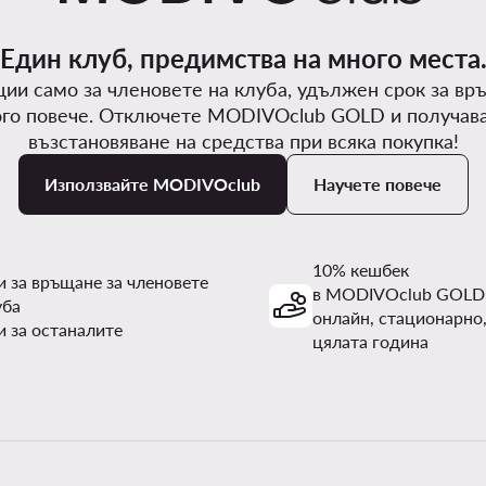
Един клуб, предимства на много места
ии само за членовете на клуба, удължен срок за вр
го повече. Отключете MODIVOclub GOLD и получав
възстановяване на средства при всяка покупка!
Използвайте MODIVOclub
Научете повече
10% кешбек
и за връщане за членовете
в MODIVOclub GOLD
уба
онлайн, стационарно,
и за останалите
цялата година