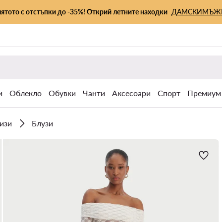
лятото с отстъпки до -35%! Открий летните находки
ДАМСКИ
МЪЖ
и
Облекло
Обувки
Чанти
Аксесоари
Спорт
Премиум
ризи
Блузи