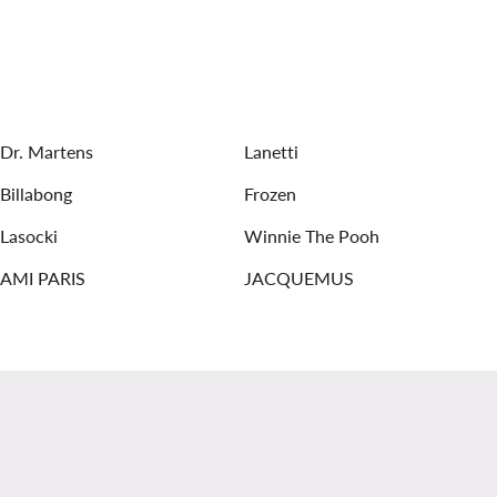
r Raw
Truckers
Дамски обувки New Balance
ериал: Памук
Мъжки Високи кецове
Dr. Martens
Lanetti
Billabong
Frozen
Lasocki
Winnie The Pooh
AMI PARIS
JACQUEMUS