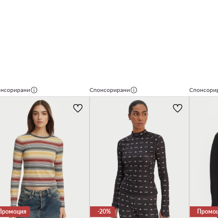
нсорирани
Спонсорирани
Спонсори
Промоция
-20%
Промо