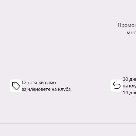
Промоц
мно
30 дн
Отстъпки само
на кл
за членовете на клуба
14 дн