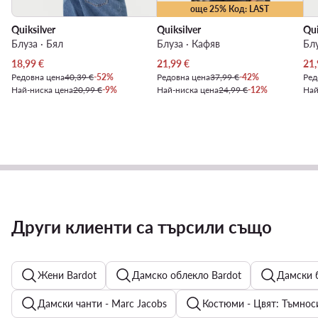
още 25% Код: LAST
Quiksilver
Quiksilver
Qui
Блуза · Бял
Блуза · Кафяв
Блу
Актуална цена
Актуална цена
Акт
18,99
€
21,99
€
21,
Редовна цена
40,39 €
-52%
Редовна цена
37,99 €
-42%
Ред
Най-ниска цена
20,99 €
-9%
Най-ниска цена
24,99 €
-12%
Най
Други клиенти са търсили също
Жени Bardot
Дамско облекло Bardot
Дамски б
Дамски чанти - Marc Jacobs
Костюми - Цвят: Тъмнос