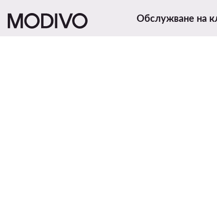
Обслужване на к
Начини и цени за дост
Връщане на продукти
Статус на поръчка
Смени държавата:
България (BG)
Проследяване на прат
Начини на плащане
Рекламации
Помощ
Контакти
© MODIVO 2026
Регламент
Промени настройките
Полит