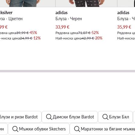
ksilver
adidas
adidas
за · Цветен
Блуза · Черен
Блуза · 
уална цена
Актуална цена
Актуална
99
€
33,99
€
35,99
€
овна цена
39,99 €
-45%
Редовна цена
71,07 €
-52%
Редовна ц
-ниска цена
24,99 €
-12%
Най-ниска цена
42,99 €
-20%
Най-ниска
лузи и ризи Bardot
Дамски блузи Bardot
Блузи Бял
ин
Мъжки обувки Skechers
Маратонки за бягане мъжк