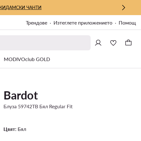
КИ
ДАМСКИ ЧАНТИ
Трендове
Изтеглете приложението
Помощ
MODIVOclub GOLD
Bardot
Блуза 59742TB Бял Regular Fit
Цвят:
Бял