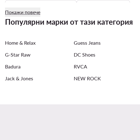
Рокли за 18-ти рожден ден
Мъжки Часовници
Покажи повече
Мъжки тениски и поло - KARL LAGERFELD
Рокли и 
Популярни марки от тази категория
Дамски дълги ризи
Детски якета
Дамски обув
Home & Relax
Guess Jeans
Рокли и гащеризони Guess
Дънкови поли
G-Star Raw
DC Shoes
Badura
RVCA
Jack & Jones
NEW ROCK