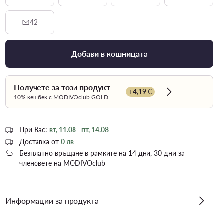
42
Добави в кошницата
Получете за този продукт
+4,19 €
Dowiedz się wi
10% кешбек с MODIVOclub GOLD
При Вас:
вт, 11.08 - пт, 14.08
Доставка от
0 лв
Безплатно връщане в рамките на 14 дни, 30 дни за
членовете на MODIVOclub
Информации за продукта