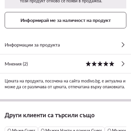
този продукт отново се появи в продажба.
Информирай ме за наличност на продукт
Информации за продукта
Мнения (2)
Цената на продукта, посочена на сайта modivo.bg, е актуална и
може да се различава от цената, отпечатана върху опаковката.
Други клиенти са търсили също
Мъже Guess
Мъжки Чанти и раници Guess
Мъжки Чан