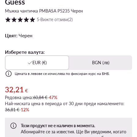
Guess
Мъжка чантичка PMBASA P5235 Черен
Оценка на клиентите в скала от 1 до 5
5
⋅
Вижте отзиви
(2)
Цвят:
Черен
Изберете валута:
EUR (€)
BGN (лв)
Цената в левове се изчислява по фиксиран курс на БНБ.
32,21
Актуална цена 32,21 €
€
Редовна цена:
60,84 €
-47%
Най-ниската цена в периода от 30 дни преди намалението:
36,81 €
-12%
Този продукт не е наличен в момента.
Абонирайте се за известия. Ще Ви уведомим, когато