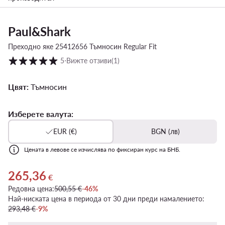
Paul&Shark
Преходно яке 25412656 Тъмносин Regular Fit
Оценка на клиентите в скала от 1 до 5
5
⋅
Вижте отзиви
(1)
Цвят:
Тъмносин
Изберете валута:
EUR (€)
BGN (лв)
Цената в левове се изчислява по фиксиран курс на БНБ.
265,36
Актуална цена 265,36 €
€
Редовна цена:
500,55 €
-46%
Най-ниската цена в периода от 30 дни преди намалението:
293,48 €
-9%