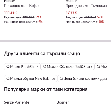
Hunter
Hunter
Преходно яке · Кафяв
Преходно яке · Тъмносин
Актуална цена
Актуална цена
111,99
€
57,99
€
Редовна цена
275,08 €
-59%
Редовна цена
137,54 €
-57%
Най-ниска цена
123,99 €
-9%
Най-ниска цена
64,99 €
-10%
Други клиенти са търсили също
Мъже Paul&Shark
Мъжки Облекло Paul&Shark
Мъжки
Мъжки обувки New Balance
Цели бански костюми дамск
Популярни марки от тази категория
Serge Pariente
Bogner