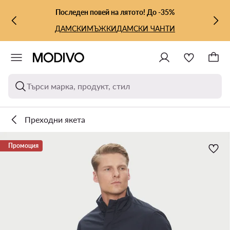
КЪМ ОСНОВНОТО СЪДЪРЖАНИЕ
КЪМ ТЪРСЕНЕ
Последен повей на лятото! До -35%
ДАМСКИ
МЪЖКИ
ДАМСКИ ЧАНТИ
Търси марка, продукт, стил
Преходни якета
Промоция