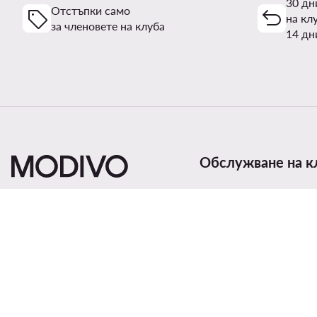
30 дн
Отстъпки само
на кл
за членовете на клуба
14 дн
Обслужване на к
Начини и цени за дост
Връщане на продукти
Статус на поръчка
Смени държавата:
България (BG)
Проследяване на прат
Начини на плащане