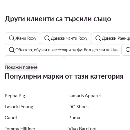
Други клиенти са търсили също
Жени Roxy
Дамски чанти Roxy
Дамски Раниц
Облекло, обувки и аксесоари за футбол детски adidas
Мъжки Преходни якета
Дамски обувки Calvin Klein J
Покажи повече
Дамски кожени якета - Цвят: Кафяв
Дамски часовниц
Популярни марки от тази категория
Мъжки Якета - Aeronautica Militare
Дамски обувки Re
Peppa Pig
Tamaris Apparel
Мъжки Костюми
Мъжки Joggers
Мъжки Обувки
Lasocki Young
DC Shoes
Gaudi
Puma
Tommy Hilfiger
Vivo Barefoot