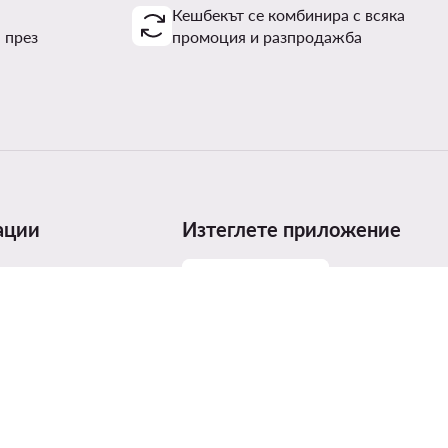
Кешбекът се комбинира с всяка
 през
промоция и разпродажба
ации
Изтеглете приложение
размери
родуктите
т на продуктите
ices Act (DSA)
агради