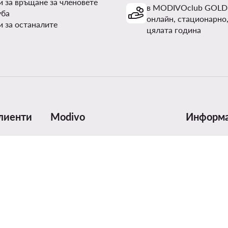
и за връщане за членовете
в MODIVOclub GOLD
уба
онлайн, стационарно,
и за останалите
цялата година
лиенти
Modivo
Информ
авка
За нас
Таблица с 
Данни за фирмата и банкова
Грижа за п
сметка
Безопаснос
Група MODIVO
ка
Digital Serv
Блог
Отзиви и н