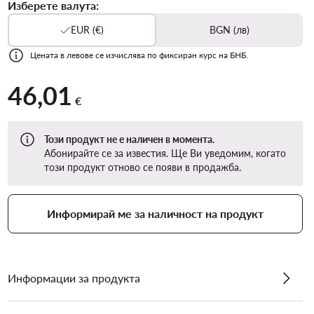
Изберете валута:
EUR (€)
BGN (лв)
Цената в левове се изчислява по фиксиран курс на БНБ.
46,01
46,01 €
€
Този продукт не е наличен в момента.
Абонирайте се за известия. Ще Ви уведомим, когато
този продукт отново се появи в продажба.
Информирай ме за наличност на продукт
Информации за продукта