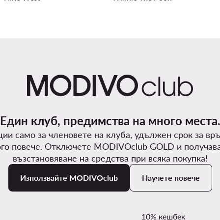
Един клуб, предимства на много места
ии само за членовете на клуба, удължен срок за вр
го повече. Отключете MODIVOclub GOLD и получав
възстановяване на средства при всяка покупка!
Използвайте MODIVOclub
Научете повече
10% кешбек