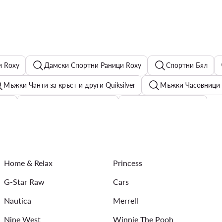
и Roxy
Дамски Спортни Раници Roxy
Спортни Бял
Мъжки Чанти за кръст и други Quiksilver
Мъжки Часовници -
eans
Мъжки сандали Lasocki
Черни мъжки чанти
и Fossil
Мъжки тениски и поло - Guess
Мъжки елеци
play
Мъжки Пътни чанти и куфари Beverly Hills Polo Club
Home & Relax
Princess
 - G-Star Raw
G-Star Raw
Cars
Nautica
Merrell
Nine West
Winnie The Pooh