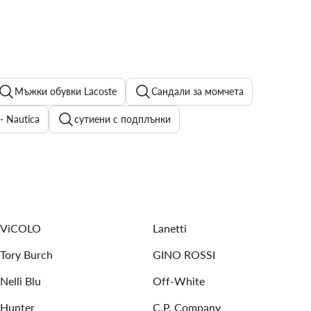
Мъжки обувки Lacoste
Сандали за момчета
 Nautica
сутиени с подплънки
Дамски якета
Дамски портфейли
Мъжки Аксесоари
Черни детски чанти
ViCOLO
Lanetti
Tory Burch
GINO ROSSI
Nelli Blu
Off-White
Hunter
C.P. Company