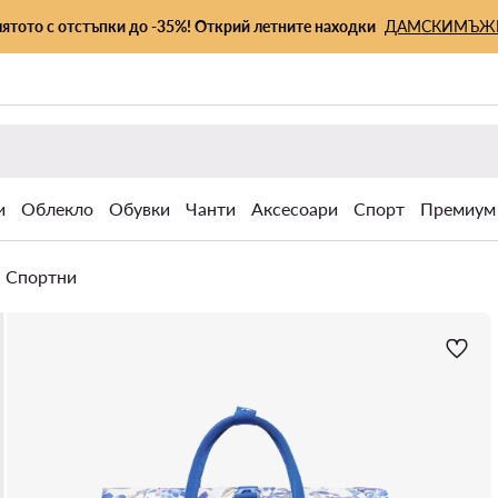
лятото с отстъпки до -35%! Открий летните находки
ДАМСКИ
МЪЖ
и
Облекло
Обувки
Чанти
Аксесоари
Спорт
Премиум
Спортни