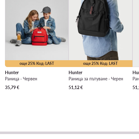
още 25% Код: LAST
още 25% Код: LAST
Hunter
Hunter
Hu
Раница · Червен
Раница за пътуване · Черен
Ран
35,79
€
51,12
€
51,