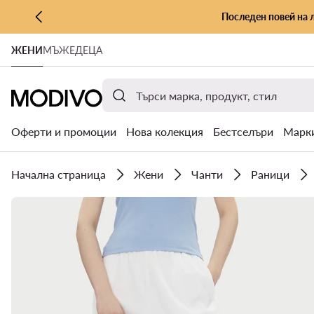
Последен повей на 
КЪМ ОСНОВНОТО СЪДЪРЖАНИЕ
ЖЕНИ
МЪЖЕ
ДЕЦА
КЪМ ТЪРСЕНЕ
Оферти и промоции
Нова колекция
Бестселъри
Марк
Начална страница
Жени
Чанти
Раници