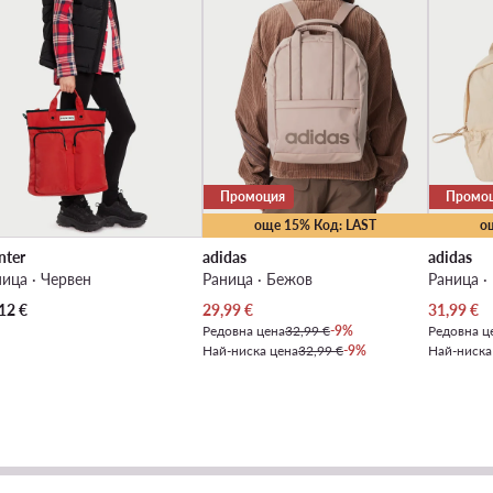
Промоция
Промо
още 15% Код: LAST
о
nter
adidas
adidas
ица · Червен
Раница · Бежов
Раница ·
Актуална цена
Актуална
12
€
29,99
€
31,99
€
Редовна цена
32,99 €
-9%
Редовна ц
Най-ниска цена
32,99 €
-9%
Най-ниска