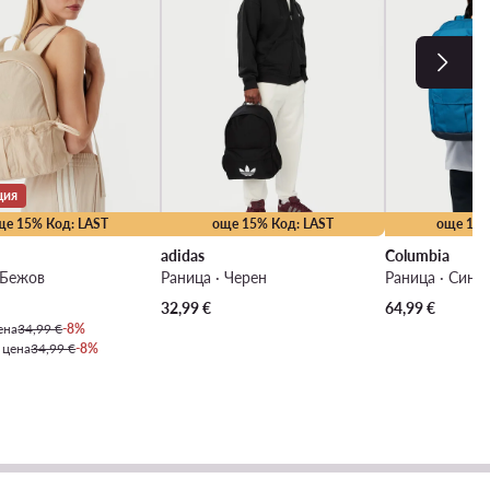
ция
ще 15% Код: LAST
още 15% Код: LAST
още 15%
adidas
Columbia
 Бежов
Раница · Черен
Раница · Син
 цена
32,99
€
64,99
€
ена
34,99 €
-8%
 цена
34,99 €
-8%