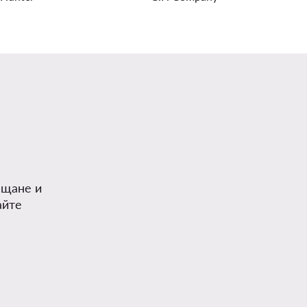
.
ъщане и
айте