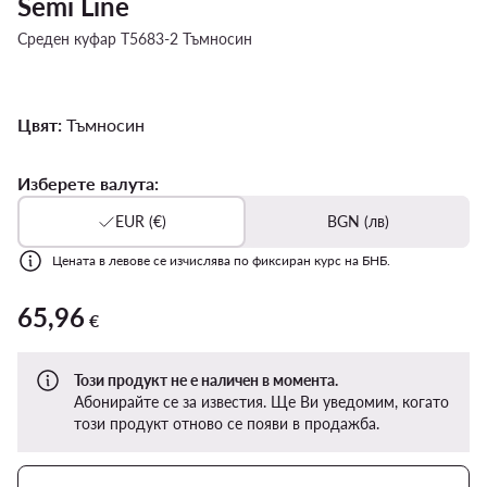
Semi Line
Среден куфар T5683-2 Тъмносин
Цвят:
Тъмносин
Изберете валута:
EUR (€)
BGN (лв)
Цената в левове се изчислява по фиксиран курс на БНБ.
65,96
65,96 €
€
Този продукт не е наличен в момента.
Абонирайте се за известия. Ще Ви уведомим, когато
този продукт отново се появи в продажба.