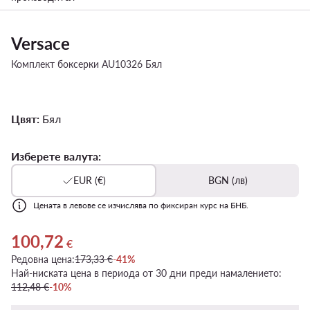
Versace
Комплект боксерки AU10326 Бял
Цвят:
Бял
Изберете валута:
EUR (€)
BGN (лв)
Цената в левове се изчислява по фиксиран курс на БНБ.
100,72
Актуална цена 100,72 €
€
Редовна цена:
173,33 €
-41%
Най-ниската цена в периода от 30 дни преди намалението:
112,48 €
-10%