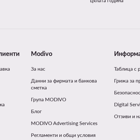
цялата година
лиенти
Modivo
Информ
авка
За нас
Таблица с 
Данни за фирмата и банкова
Грижа за п
сметка
Безопаснос
Група MODIVO
ка
Digital Serv
Блог
Отзиви и н
MODIVO Advertising Services
Регламенти и общи условия