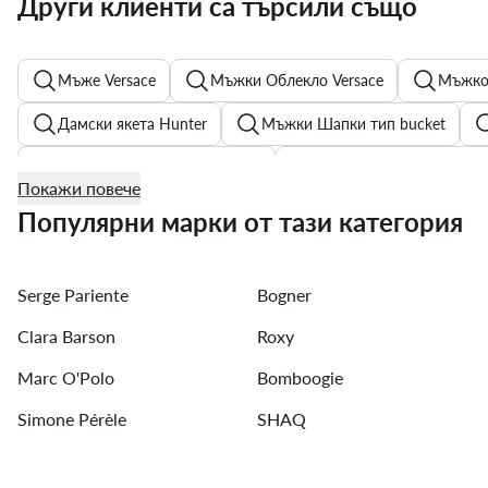
Други клиенти са търсили също
Мъже Versace
Мъжки Облекло Versace
Мъжко 
Дамски якета Hunter
Мъжки Шапки тип bucket
Дамски обувки Karl Lagerfeld
Мъжки обувки New Bal
Покажи повече
Цели бански костюми дамски
Мъжки Якета - G-Star
Популярни марки от тази категория
Мъжки Портфейли
Дамски Чизми
Дамско бел
Serge Pariente
Bogner
Мъжки часовници Fossil
Clara Barson
Roxy
Marc O'Polo
Bomboogie
Simone Pérèle
SHAQ