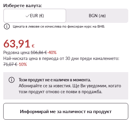
Изберете валута:
EUR (€)
BGN (лв)
Цената в левове се изчислява по фиксиран курс на БНБ.
63,91
Актуална цена 63,91 €
€
Редовна цена:
106,86 €
-40%
Най-ниската цена в периода от 30 дни преди намалението:
71,07 €
-10%
Този продукт не е наличен в момента.
Абонирайте се за известия. Ще Ви уведомим, когато
този продукт отново се появи в продажба.
Информирай ме за наличност на продукт