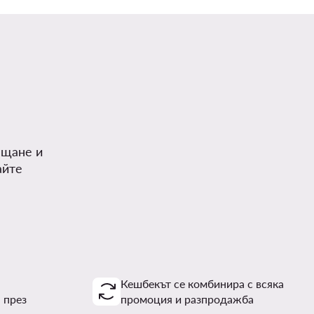
.
ъщане и
айте
Кешбекът се комбинира с всяка
 през
промоция и разпродажба