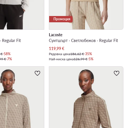
Промоция
Lacoste
 Regular Fit
Суитшърт · Светлобежов · Regular Fit
Актуална цена
119,99
€
 €
-58%
Редовна цена
186,62 €
-35%
99 €
-7%
Най-ниска цена
126,99 €
-5%