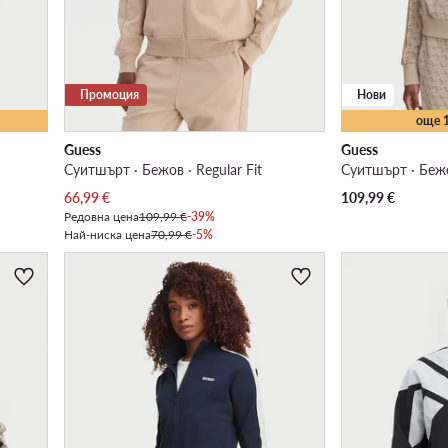
Промоция
Нови
още 
Guess
Guess
Суитшърт · Бежов · Regular Fit
Суитшърт · Бежов
Актуална цена
66,99
€
109,99
€
Редовна цена
109,99 €
-39%
Най-ниска цена
70,99 €
-5%