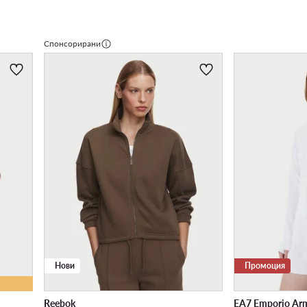
Спонсорирани
Нови
Промоция
Reebok
EA7 Emporio Ar