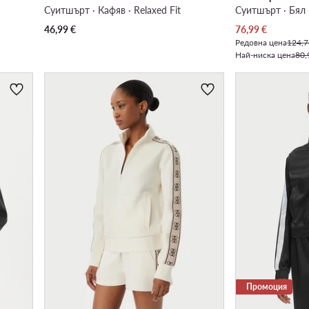
Суитшърт · Кафяв · Relaxed Fit
Суитшърт · Бял ·
Актуална цена
46,99
€
76,99
€
Редовна цена
124,7
Най-ниска цена
80,
Промоция