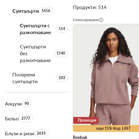
Продукти: 514
Суитшърти
Брой на продуктите:
1656
Спонсорирани
Суитшърти с
Брой на продуктите:
514
разкопчаване
Суитшърти
без
Брой на продуктите:
1140
разкопчаване
Поларени
Брой на продуктите:
103
суитшърти
Анцузи
Брой на продуктите:
90
Бельо
Брой на продуктите:
2777
Промоция
още 15% Код: LAST
Блузи и ризи
Брой на продуктите:
2619
Reebok