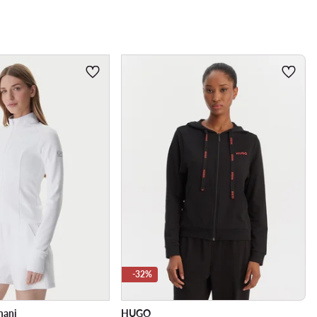
-32%
mani
HUGO