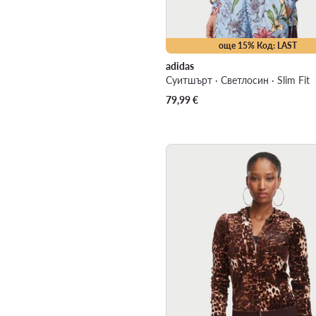
още 15% Код: LAST
adidas
Суитшърт · Светлосин · Slim Fit
79,99
€