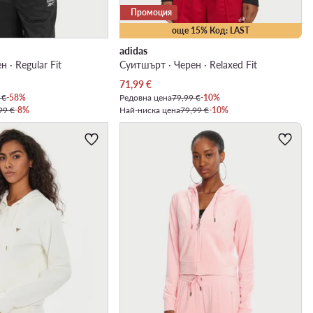
Промоция
още 15% Код: LAST
adidas
 · Regular Fit
Суитшърт · Черен · Relaxed Fit
Актуална цена
71,99
€
 €
-58%
Редовна цена
79,99 €
-10%
99 €
-8%
Най-ниска цена
79,99 €
-10%