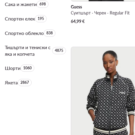
Сака и жакети
Брой на продуктите:
698
Guess
Суитшърт · Черен · Regular Fit
Спортен елек
Брой на продуктите:
195
64,99
€
Спортно облекло
Брой на продуктите:
838
Тишърти и тениски с
Брой на продуктите:
4875
яка и копчета
Шорти
Брой на продуктите:
1060
Якета
Брой на продуктите:
2867