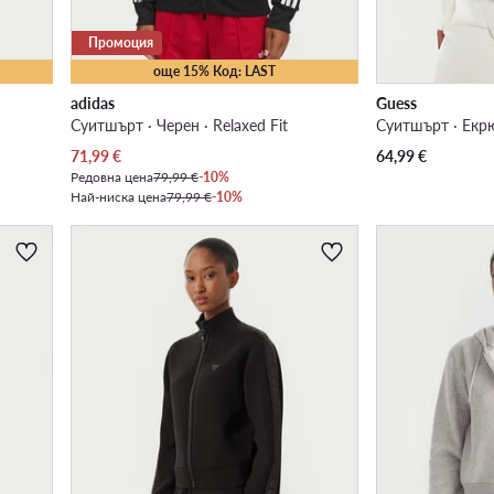
Промоция
още 15% Код: LAST
adidas
Guess
Суитшърт · Черен · Relaxed Fit
Суитшърт · Екрю 
Актуална цена
71,99
€
64,99
€
Редовна цена
79,99 €
-10%
Най-ниска цена
79,99 €
-10%