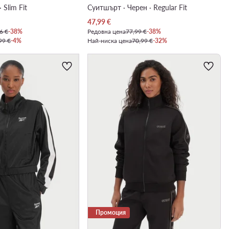
 Slim Fit
Суитшърт · Черен · Regular Fit
Актуална цена
47,99
€
6 €
-38%
Редовна цена
77,99 €
-38%
99 €
-4%
Най-ниска цена
70,99 €
-32%
Промоция