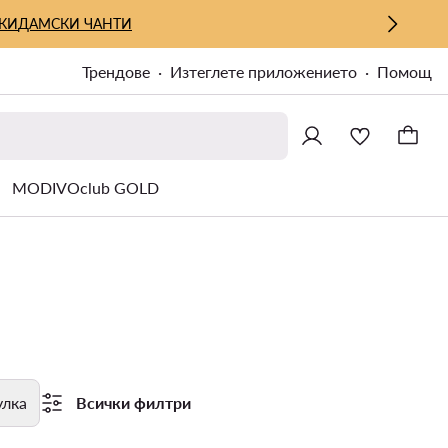
КИ
ДАМСКИ ЧАНТИ
Трендове
Изтеглете приложението
Помощ
MODIVOclub GOLD
улка
Всички филтри