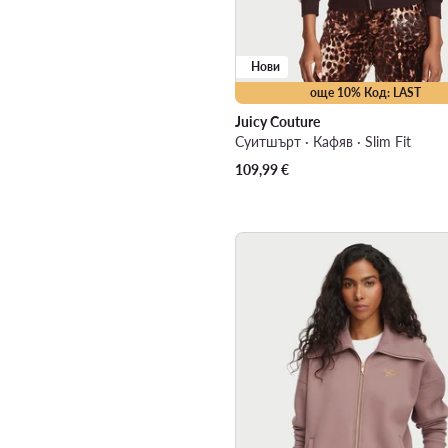
Нови
още 10% Код: LAST
Juicy Couture
Суитшърт · Кафяв · Slim Fit
109,99
€