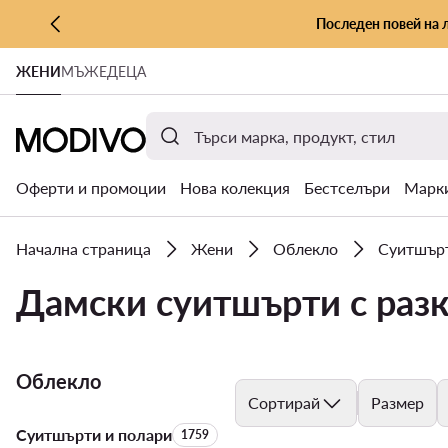
Последен повей на 
КЪМ ОСНОВНОТО СЪДЪРЖАНИЕ
ЖЕНИ
МЪЖЕ
ДЕЦА
КЪМ ТЪРСЕНЕ
Оферти и промоции
Нова колекция
Бестселъри
Марк
Начална страница
Жени
Облекло
Суитшърт
Дамски суитшърти с раз
Облекло
Сортирай
Размер
Суитшърти и полари
Брой на продуктите:
1759