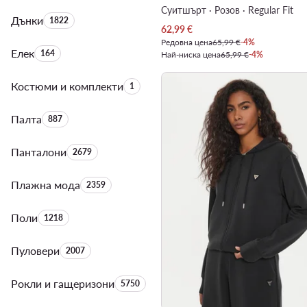
Суитшърт · Розов · Regular Fit
Дънки
Брой на продуктите:
1822
Актуална цена
62,99
€
Редовна цена
65,99 €
-4%
Елек
Брой на продуктите:
164
Най-ниска цена
65,99 €
-4%
Костюми и комплекти
Брой на продуктите:
1
Палта
Брой на продуктите:
887
Панталони
Брой на продуктите:
2679
Плажна мода
Брой на продуктите:
2359
Поли
Брой на продуктите:
1218
Пуловери
Брой на продуктите:
2007
Рокли и гащеризони
Брой на продуктите:
5750