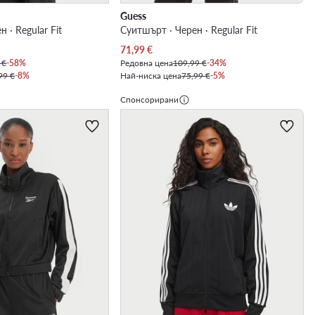
Guess
 · Regular Fit
Суитшърт · Черен · Regular Fit
Актуална цена
71,99
€
 €
-58%
Редовна цена
109,99 €
-34%
99 €
-8%
Най-ниска цена
75,99 €
-5%
Спонсорирани