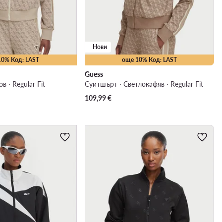
Нови
10% Код: LAST
още 10% Код: LAST
Guess
 · Regular Fit
Суитшърт · Светлокафяв · Regular Fit
109,99
€