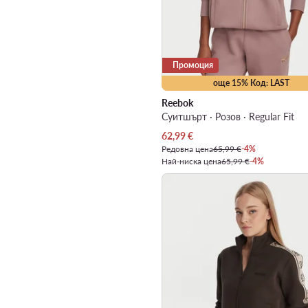
Промоция
още 15% Код: LAST
Reebok
Суитшърт · Розов · Regular Fit
Актуална цена
62,99
€
Редовна цена
65,99 €
-4%
Най-ниска цена
65,99 €
-4%