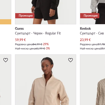
Промоция
Промоция
Guess
Reebok
Суитшърт · Черен · Regular Fit
Суитшърт · Сив ·
Актуална цена
Актуална цена
59,99
€
23,99
€
Редовна цена
84,99 €
-29%
Редовна цена
57,78
Най-ниска цена
61,99 €
-3%
Най-ниска цена
25,