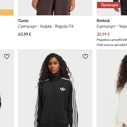
Промоция
Guess
Reebok
Суитшърт · Кафяв · Regular Fit
Суитшърт · Черен
Актуална цена
63,99
€
20,99
€
Редовна цена
51,13
Най-ниска цена
22,