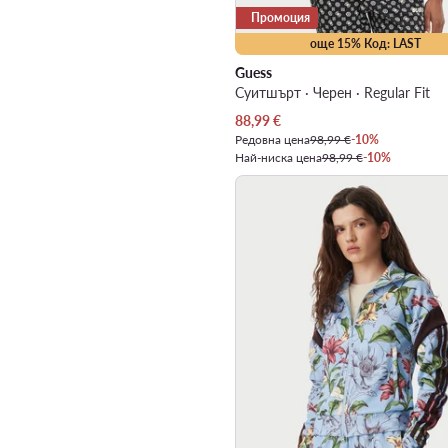
Промоция
още 15% Код: LAST
Guess
Суитшърт · Черен · Regular Fit
Актуална цена
88,99
€
Редовна цена
98,99 €
-10%
Най-ниска цена
98,99 €
-10%