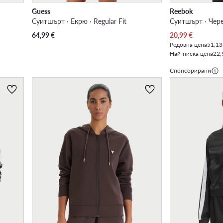
Guess
Reebok
Суитшърт · Екрю · Regular Fit
Суитшърт · Черен
Актуална цена
64,99
€
20,99
€
Редовна цена
51,13
Най-ниска цена
22,
Спонсорирани