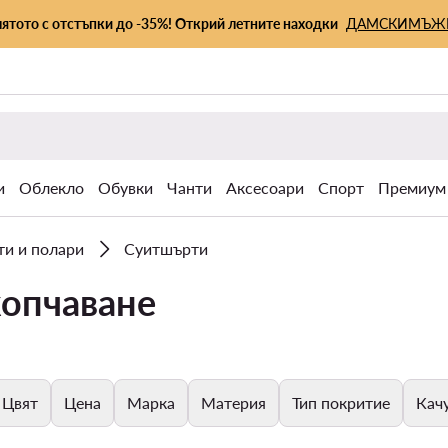
лятото с отстъпки до -35%! Открий летните находки
ДАМСКИ
МЪЖ
и
Облекло
Обувки
Чанти
Аксесоари
Спорт
Премиум
и и полари
Суитшърти
копчаване
Цвят
Цена
Марка
Материя
Тип покритие
Кач