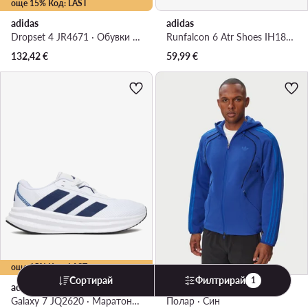
още 15% Код: LAST
adidas
adidas
Dropset 4 JR4671 · Обувки за фитнес зала
Runfalcon 6 Atr Shoes IH1829 · Маратонки за бягане
132,42
€
59,99
€
още 15% Код: LAST
Сортирай
Филтрирай
1
adidas
adidas
Galaxy 7 JQ2620 · Маратонки за бягане
Полар · Син