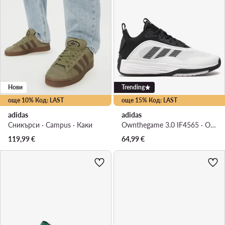
Нови
Trending
още 10% Код: LAST
още 15% Код: LAST
adidas
adidas
Сникърси · Campus · Каки
Ownthegame 3.0 IF4565 · Обувки за баскетбол
119,99
€
64,99
€