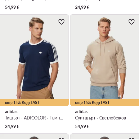
54,99
€
24,99
€
още 15% Код: LAST
още 15% Код: LAST
adidas
adidas
Тишърт · ADICOLOR · Тъмносин
Суитшърт · Светлобежов
34,99
€
54,99
€