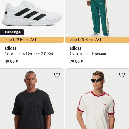
Trending
още 15% Код: LAST
още 15% Код: LAST
adidas
adidas
Court Team Bounce 2.0 Shoes HR1239 · Обувки за зала
Суитшърт · Кремав
89,99
€
79,99
€