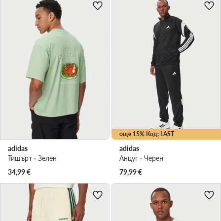
още 15% Код: LAST
adidas
adidas
Тишърт · Зелен
Анцуг · Черен
34,99
€
79,99
€