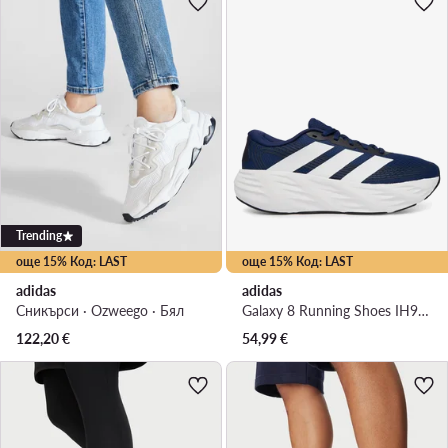
Trending
още 15% Код: LAST
още 15% Код: LAST
adidas
adidas
Сникърси · Ozweego · Бял
Galaxy 8 Running Shoes IH9813 · Маратонки за бягане
122,20
€
54,99
€