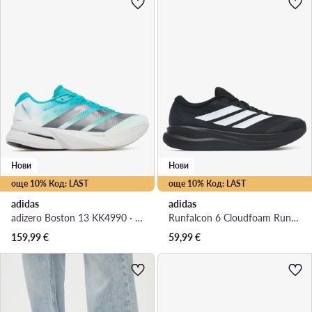
Нови
Нови
още 10% Код: LAST
още 10% Код: LAST
adidas
adidas
adizero Boston 13 KK4990 · Маратонки за бягане
Runfalcon 6 Cloudfoam Running Shoes IH9530 · Маратонки за бягане
159,99
€
59,99
€