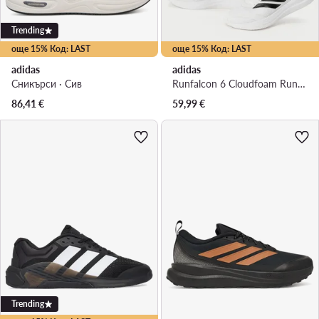
Trending
още 15% Код: LAST
още 15% Код: LAST
adidas
adidas
Сникърси · Сив
Runfalcon 6 Cloudfoam Running Shoes IH9526 · Маратонки за бягане
86,41
€
59,99
€
Trending