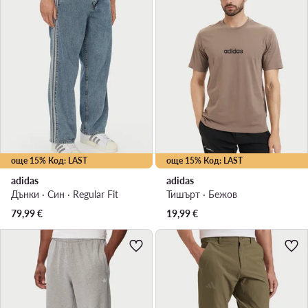
още 15% Код: LAST
още 15% Код: LAST
adidas
adidas
Дънки · Син · Regular Fit
Тишърт · Бежов
79,99
€
19,99
€