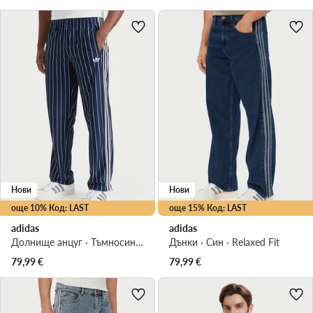
Нови
Нови
още 10% Код: LAST
още 15% Код: LAST
adidas
adidas
Долнище анцуг · Тъмносин · Regular Fit
Дънки · Син · Relaxed Fit
79,99
€
79,99
€