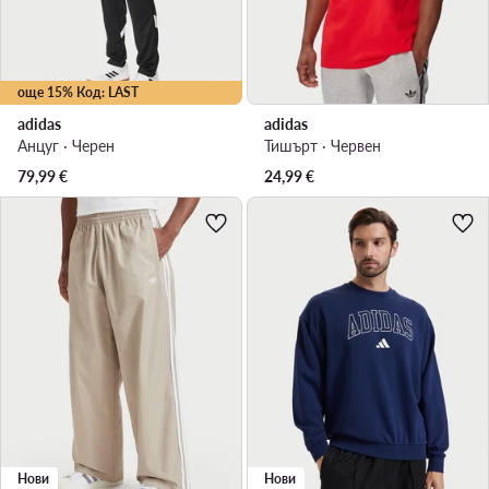
още 15% Код: LAST
adidas
adidas
Анцуг · Черен
Тишърт · Червен
79,99
€
24,99
€
Нови
Нови