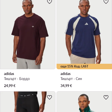
още 15% Код: LAST
adidas
adidas
Тишърт · Бордо
Тишърт · Син
24,99
€
34,99
€