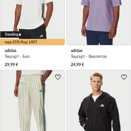
Trending
още 25% Код: LAST
adidas
adidas
Тишърт · Бял
Тишърт · Виолетов
29,99
€
24,99
€