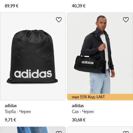
89,99
€
40,39
€
още 15% Код: LAST
adidas
adidas
Торба · Черен
Сак · Черен
9,71
€
30,68
€