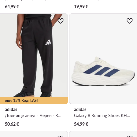
64,99
€
19,99
€
още 15% Код: LAST
adidas
adidas
Долнище анцуг · Черен · Relaxed Fit
Galaxy 8 Running Shoes KH5609 · Маратонки за бягане
50,62
€
54,99
€