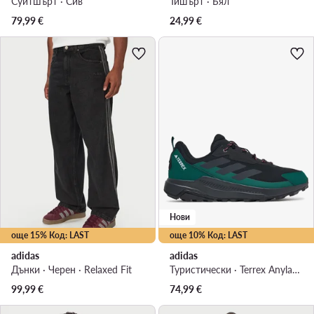
Суитшърт · Сив
Тишърт · Бял
79,99
€
24,99
€
Нови
още 15% Код: LAST
още 10% Код: LAST
adidas
adidas
Дънки · Черен · Relaxed Fit
Туристически · Terrex Anylander Hiking Shoes KJ0865 · Черен
99,99
€
74,99
€