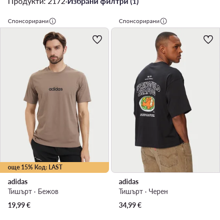
Продукти: 2172
·
Избрани филтри (1)
Спонсорирани
Спонсорирани
още 15% Код: LAST
adidas
adidas
Тишърт · Бежов
Тишърт · Черен
19,99
€
34,99
€