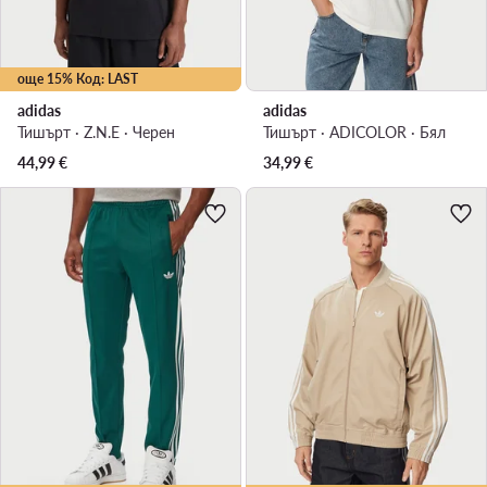
още 15% Код: LAST
adidas
adidas
Тишърт · Z.N.E · Черен
Тишърт · ADICOLOR · Бял
44,99
€
34,99
€