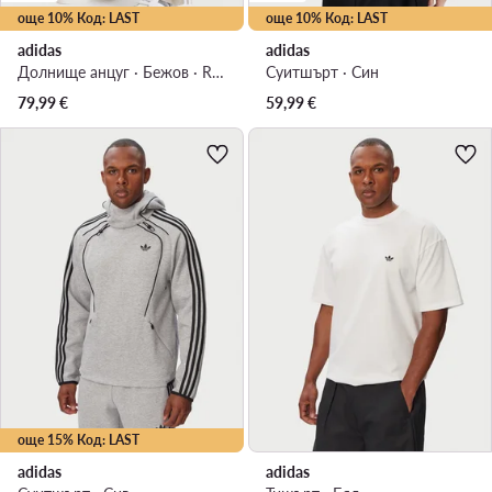
още 10% Код: LAST
още 10% Код: LAST
adidas
adidas
Долнище анцуг · Бежов · Relaxed Fit
Суитшърт · Син
79,99
€
59,99
€
още 15% Код: LAST
adidas
adidas