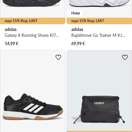
Нови
още 15% Код: LAST
още 15% Код: LAST
adidas
adidas
Galaxy 8 Running Shoes KI7980 · Маратонки за бягане
Rapidmove Go Trainer M KJ9184 · Обувки за фитнес зала
54,99
€
69,99
€