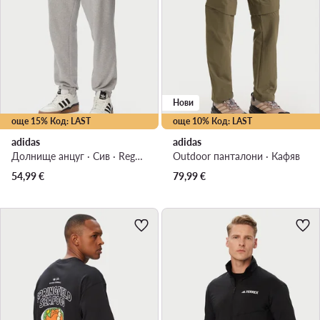
Нови
още 15% Код: LAST
още 10% Код: LAST
adidas
adidas
Долнище анцуг · Сив · Regular Fit
Outdoor панталони · Кафяв
54,99
€
79,99
€