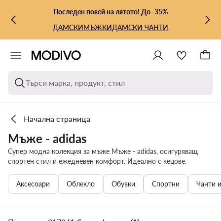
КЪМ ОСНОВНОТО СЪДЪРЖАНИЕ
КЪМ ТЪРСЕНЕ
Последен повей на лятото! До -35%
ДАМСКИ
МЪЖКИ
ДАМСКИ ЧАНТИ
Търси марка, продукт, стил
Начална страница
Мъже - adidas
Супер модна колекция за мъже Мъже - adidas, осигуряващ
спортен стил и ежедневен комфорт. Идеално с кецове.
Аксесоари
Облекло
Обувки
Спортни
Чанти 