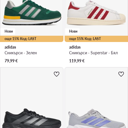
Нови
Нови
още 15% Код: LAST
още 15% Код: LAST
adidas
adidas
Сникърси · Зелен
Сникърси · Superstar · Бял
79,99
€
119,99
€