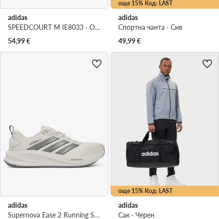
още 15% Код: LAST
adidas
adidas
SPEEDCOURT M IE8033 · Обувки за зала
Спортна чанта · Сив
54,99
€
49,99
€
още 15% Код: LAST
adidas
adidas
Supernova Ease 2 Running Shoes KJ1829 · Маратонки за бягане
Сак · Черен