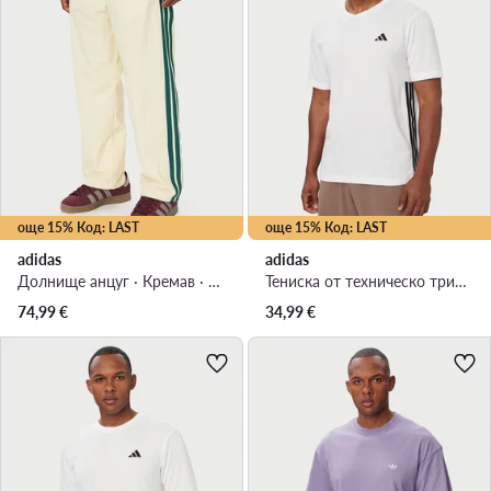
още 15% Код: LAST
още 15% Код: LAST
adidas
adidas
Долнище анцуг · Кремав · Regular Fit
Тениска от техническо трико · Бял
74,99
€
34,99
€