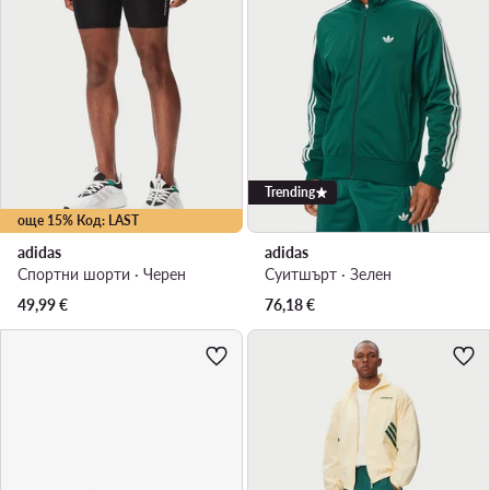
Trending
още 15% Код: LAST
adidas
adidas
Спортни шорти · Черен
Суитшърт · Зелен
49,99
€
76,18
€