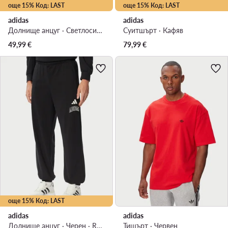
още 15% Код: LAST
още 15% Код: LAST
adidas
adidas
Долнище анцуг · Светлосив · Regular Fit
Суитшърт · Кафяв
49,99
€
79,99
€
още 15% Код: LAST
adidas
adidas
Долнище анцуг · Черен · Regular Fit
Тишърт · Червен