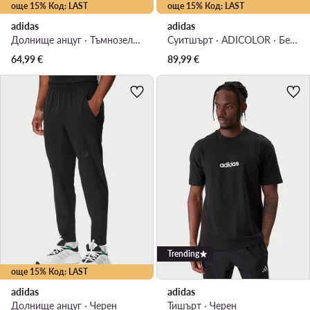
още 15% Код: LAST
още 15% Код: LAST
adidas
adidas
Долнище анцуг · Тъмнозелен · Slim Fit
Суитшърт · ADICOLOR · Бежов
64,99
€
89,99
€
Trending
още 15% Код: LAST
adidas
adidas
Долнище анцуг · Черен
Тишърт · Черен