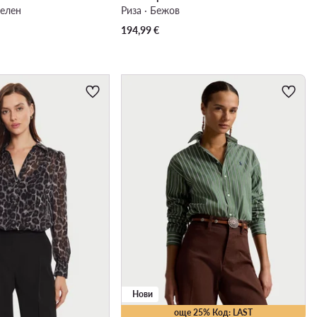
Зелен
Риза · Бежов
194,99
€
Нови
още 25% Код: LAST