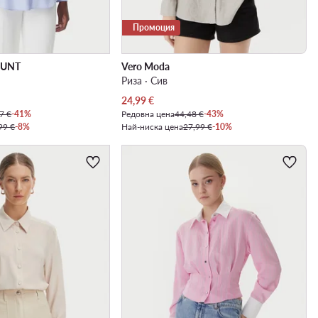
Промоция
MUNT
Vero Moda
Риза · Сив
Актуална цена
24,99
€
7 €
-41%
Редовна цена
44,48 €
-43%
99 €
-8%
Най-ниска цена
27,99 €
-10%