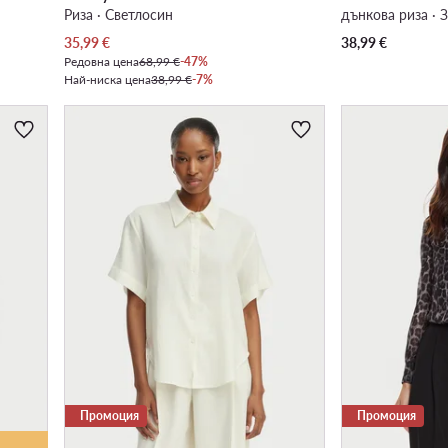
Риза · Светлосин
дънкова риза · 
Актуална цена
35,99
€
38,99
€
Редовна цена
68,99 €
-47%
Най-ниска цена
38,99 €
-7%
Промоция
Промоция