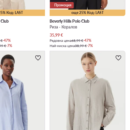
Промоция
25% Код: LAST
още 25% Код: LAST
o Club
Beverly Hills Polo Club
Риза · Коралов
Актуална цена
35,99
€
 €
-47%
Редовна цена
68,99 €
-47%
99 €
-7%
Най-ниска цена
38,99 €
-7%