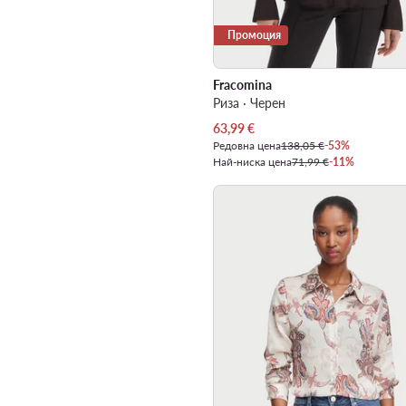
Промоция
Fracomina
Риза · Черен
Актуална цена
63,99
€
Редовна цена
138,05 €
-53%
Най-ниска цена
71,99 €
-11%