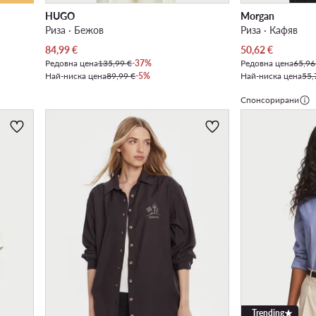
HUGO
Morgan
Риза · Бежов
Риза · Кафяв
Актуална цена
Актуална цена
84,99
€
50,62
€
Редовна цена
135,99 €
-37%
Редовна цена
65,96
Най-ниска цена
89,99 €
-5%
Най-ниска цена
55,
Спонсорирани
Trending