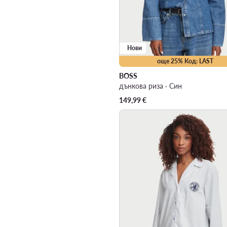
Нови
още 25% Код: LAST
BOSS
дънкова риза · Син
149,99
€