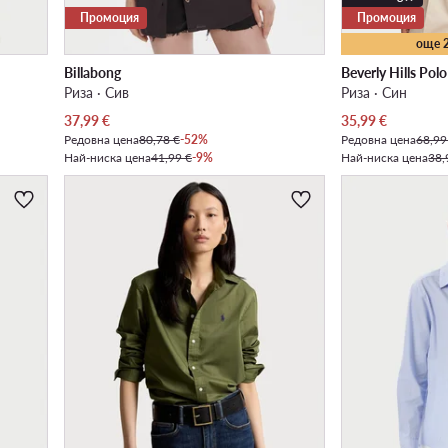
Промоция
Промоция
още 
Billabong
Beverly Hills Pol
Риза · Сив
Риза · Син
Актуална цена
Актуална цена
37,99
€
35,99
€
Редовна цена
80,78 €
-52%
Редовна цена
68,99
Най-ниска цена
41,99 €
-9%
Най-ниска цена
38,