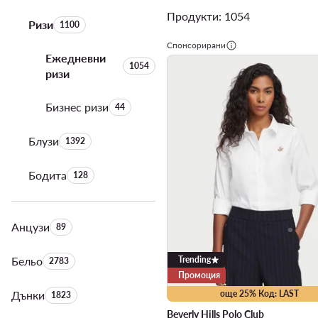
Продукти: 1054
Ризи
Брой на продуктите:
1100
Спонсорирани
Ежедневни
Брой на продуктите:
1054
ризи
Бизнес ризи
Брой на продуктите:
44
Блузи
Брой на продуктите:
1392
Бодита
Брой на продуктите:
128
Анцузи
Брой на продуктите:
89
Бельо
Брой на продуктите:
Trending
2783
Промоция
Дънки
Брой на продуктите:
още 25% Код: LAST
1823
Beverly Hills Polo Club