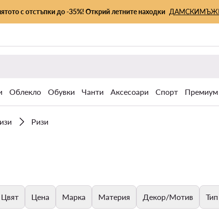
лятото с отстъпки до -35%! Открий летните находки
ДАМСКИ
МЪЖ
и
Облекло
Обувки
Чанти
Аксесоари
Спорт
Премиум
ризи
Ризи
Цвят
Цена
Марка
Материя
Декор/Мотив
Тип