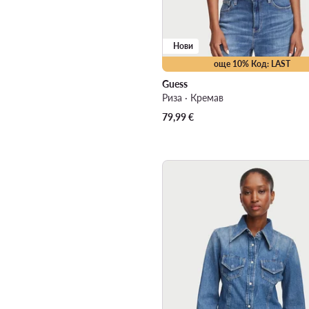
Нови
още 10% Код: LAST
Guess
Риза · Кремав
79,99
€