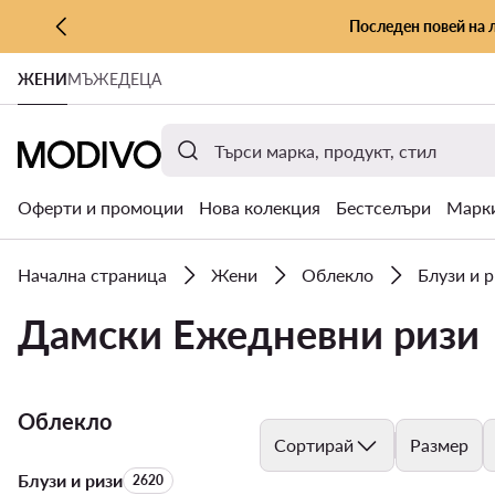
Последен повей на 
КЪМ ОСНОВНОТО СЪДЪРЖАНИЕ
ЖЕНИ
МЪЖЕ
ДЕЦА
КЪМ ТЪРСЕНЕ
Оферти и промоции
Нова колекция
Бестселъри
Марк
Начална страница
Жени
Облекло
Блузи и 
Дамски Ежедневни ризи
Облекло
Сортирай
Размер
Блузи и ризи
Брой на продуктите:
2620