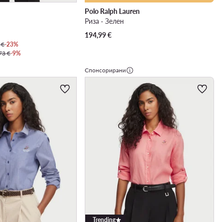
Polo Ralph Lauren
Риза · Зелен
194,99
€
 €
-23%
73 €
-9%
Спонсорирани
Trending