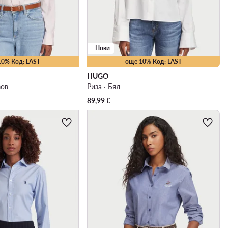
Нови
10% Код: LAST
още 10% Код: LAST
HUGO
зов
Риза · Бял
89,99
€