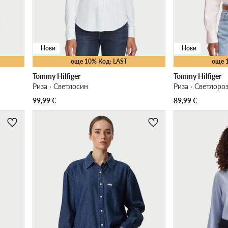
Нови
Нови
още 10% Код: LAST
още 
Tommy Hilfiger
Tommy Hilfiger
Риза · Светлосин
Риза · Светлоро
99,99
€
89,99
€