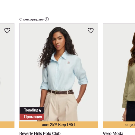
Спонсорирани
Trending
Промоция
още 25% Код: LAST
още 
Beverly Hills Polo Club
Vero Moda