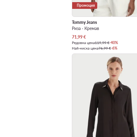
Промоция
Tommy Jeans
Риза · Кремав
Актуална цена
71,99
€
Редовна цена
119,99 €
-40%
Най-ниска цена
76,99 €
-6%