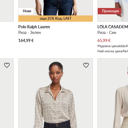
Нови
Промоция
още 25% Код: LAST
Polo Ralph Lauren
LOLA CASADE
Риза · Зелен
Риза · Син
Актуална цена
164,99
€
65,99
€
Редовна цена
111,9
Най-ниска цена
71,