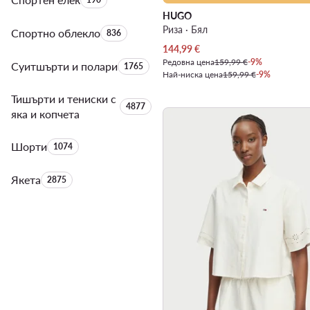
HUGO
Риза · Бял
Спортно облекло
Брой на продуктите:
836
Актуална цена
144,99
€
Редовна цена
159,99 €
-9%
Суитшърти и полари
Брой на продуктите:
1765
Най-ниска цена
159,99 €
-9%
Тишърти и тениски с
Брой на продуктите:
4877
яка и копчета
Шорти
Брой на продуктите:
1074
Якета
Брой на продуктите:
2875