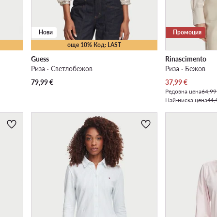
Нови
Промоция
още 10% Код: LAST
Guess
Rinascimento
Риза · Светлобежов
Риза · Бежов
Актуална цена
79,99
€
37,99
€
Редовна цена
64,99
Най-ниска цена
41,