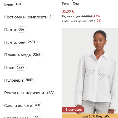
Елек
Брой на продуктите:
Риза · Бял
164
Актуална цена
35,99
€
Костюми и комплекти
Брой на продуктите:
Редовна цена
68,99 €
-47%
1
Най-ниска цена
38,99 €
-7%
Палта
Брой на продуктите:
886
Панталони
Брой на продуктите:
2681
Плажна мода
Брой на продуктите:
2368
Поли
Брой на продуктите:
1229
Пуловери
Брой на продуктите:
2009
Рокли и гащеризони
Брой на продуктите:
5777
Сака и жакети
Брой на продуктите:
700
Промоция
още 15% Код: LAST
Спортен елек
Брой на продуктите:
190