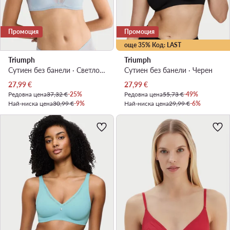
Промоция
Промоция
още 35% Код: LAST
Triumph
Triumph
Сутиен без банели · Светлосин
Сутиен без банели · Черен
Актуална цена
Актуална цена
27,99
€
27,99
€
Редовна цена
37,32 €
-25%
Редовна цена
55,73 €
-49%
Най-ниска цена
30,99 €
-9%
Най-ниска цена
29,99 €
-6%