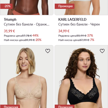
-20%
Промоция
Triumph
KARL LAGERFELD
Сутиен без банели · Оранжев
Сутиен без банели · Черен
Актуална цена
Актуална цена
31,99
€
34,99
€
Редовна цена
57,78 €
-44%
Редовна цена
55,99 €
-37%
Най-ниска цена
39,99 €
-20%
Най-ниска цена
37,99 €
-7%
Промоция
Промоция