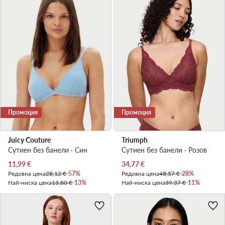
Промоция
Промоция
Juicy Couture
Triumph
Сутиен без банели · Син
Сутиен без банели · Розов
Актуална цена
Актуална цена
11,99
€
34,77
€
Редовна цена
28,12 €
-57%
Редовна цена
48,57 €
-28%
Най-ниска цена
13,80 €
-13%
Най-ниска цена
39,37 €
-11%