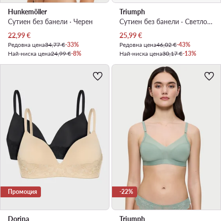
Hunkemöller
Triumph
Сутиен без банели · Черен
Сутиен без банели · Светлосиньо
Актуална цена
Актуална цена
22,99
€
25,99
€
Редовна цена
34,77 €
-33%
Редовна цена
46,02 €
-43%
Най-ниска цена
24,99 €
-8%
Най-ниска цена
30,17 €
-13%
Промоция
-22%
Dorina
Triumph