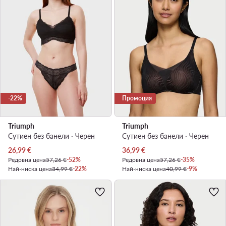
-22%
Промоция
Triumph
Triumph
Сутиен без банели · Черен
Сутиен без банели · Черен
Актуална цена
Актуална цена
26,99
€
36,99
€
Редовна цена
57,26 €
-52%
Редовна цена
57,26 €
-35%
Най-ниска цена
34,99 €
-22%
Най-ниска цена
40,99 €
-9%