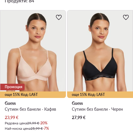
Продукти: 84
Промоция
още 15% Код: LAST
още 15% Код: LAST
Guess
Guess
Сутиен без банели · Кафяв
Сутиен без банели · Черен
Актуална цена
23,99
€
27,99
€
Редовна цена
29,99 €
-20%
Най-ниска цена
25,99 €
-7%