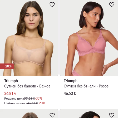
-20%
Triumph
Triumph
Сутиен без банели · Бежов
Сутиен без банели · Розов
Актуална цена
36,81
€
46,53
€
Редовна цена
57,26 €
-35%
Най-ниска цена
46,02 €
-20%