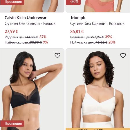
Промоция
-20%
Calvin Klein Underwear
Triumph
Сутиен без банели · Бежов
Сутиен без банели · Коралов
Актуална цена
Актуална цена
27,99
€
36,81
€
Редовна цена
44,99 €
-37%
Редовна цена
57,26 €
-35%
Най-ниска цена
30,99 €
-9%
Най-ниска цена
46,02 €
-20%
Промоция