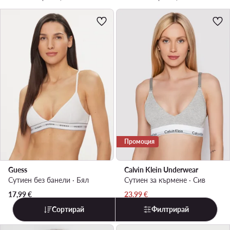
Промоция
Guess
Calvin Klein Underwear
Сутиен без банели · Бял
Сутиен за кърмене · Сив
Актуална цена
17,99
€
23,99
€
Редовна цена
44,48 €
-46%
Сортирай
Филтрирай
Най-ниска цена
25,99 €
-7%