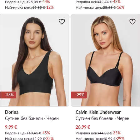
Редовна цена
25,05 €
-44%
Редовна цена
42,44 €
-43%
Най-ниска цена
15,85 €
-12%
Най-ниска цена
28,63 €
-16%
-23%
-29%
Dorina
Calvin Klein Underwear
Сутиен без банели · Черен
Сутиен без банели · Черен
Актуална цена
Актуална цена
9,99
€
28,99
€
Редовна цена
18,41 €
-45%
Редовна цена
44,99 €
-35%
Най-ниска цена
12,99 €
-23%
Най-ниска цена
40,99 €
-29%