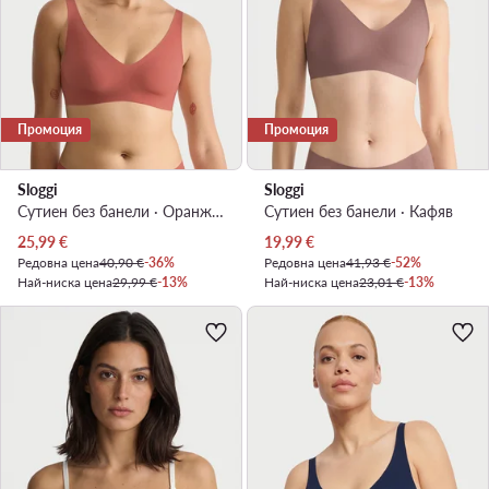
Промоция
Промоция
Sloggi
Sloggi
Сутиен без банели · Оранжев
Сутиен без банели · Кафяв
Актуална цена
Актуална цена
25,99
€
19,99
€
Редовна цена
40,90 €
-36%
Редовна цена
41,93 €
-52%
Най-ниска цена
29,99 €
-13%
Най-ниска цена
23,01 €
-13%