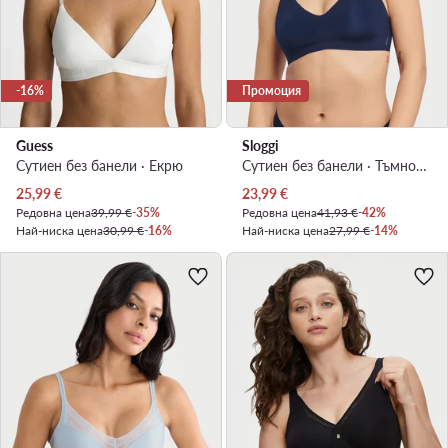
-16%
Промоция
Guess
Sloggi
Сутиен без банели · Екрю
Сутиен без банели · Тъмносин
Актуална цена
Актуална цена
25,99
€
23,99
€
Редовна цена
39,99 €
-35%
Редовна цена
41,93 €
-42%
Най-ниска цена
30,99 €
-16%
Най-ниска цена
27,99 €
-14%