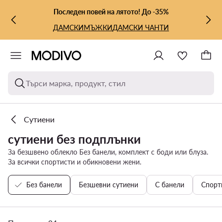
КЪМ ОСНОВНОТО СЪДЪРЖАНИЕ
КЪМ ТЪРСЕНЕ
Последен повей на лятото! До -35%
ДАМСКИ
МЪЖКИ
ДАМСКИ ЧАНТИ
Търси марка, продукт, стил
Сутиени
сутиени без подплънки
За безшвено облекло Без банели, комплект с боди или блуза.
За всички спортисти и обикновени жени.
Без банели
Безшевни сутиени
С банели
Спорт