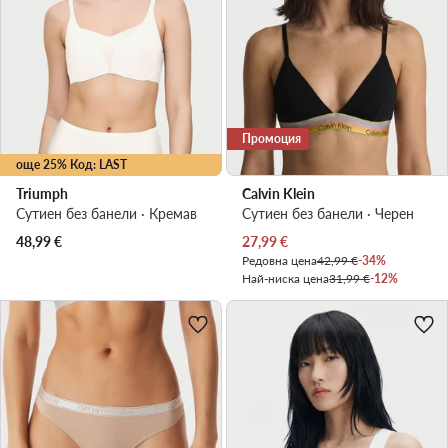
Промоция
още 25% Код: LAST
Triumph
Calvin Klein
Сутиен без банели · Кремав
Сутиен без банели · Черен
Актуална цена
48,99
€
27,99
€
Редовна цена
42,99 €
-34%
Най-ниска цена
31,99 €
-12%