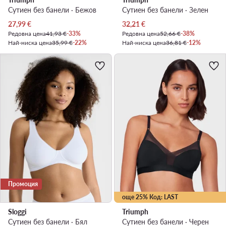
Сутиен без банели · Бежов
Сутиен без банели · Зелен
Актуална цена
Актуална цена
27,99
€
32,21
€
Редовна цена
41,93 €
-33%
Редовна цена
52,66 €
-38%
Най-ниска цена
35,99 €
-22%
Най-ниска цена
36,81 €
-12%
Промоция
още 25% Код: LAST
Sloggi
Triumph
Сутиен без банели · Бял
Сутиен без банели · Черен