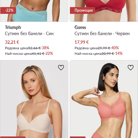
-22%
Промоция
Triumph
Guess
Сутиен без банели · Син
Сутиен без банели · Червен
Актуална цена
Актуална цена
32,21
€
17,99
€
Редовна цена
52,66 €
-38%
Редовна цена
29,99 €
-40%
Най-ниска цена
41,41 €
-22%
Най-ниска цена
20,99 €
-14%