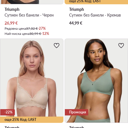
още 25% Код: LAST
Triumph
Triumph
Сутиен без банели · Черен
Сутиен без банели · Кремав
Актуална цена
26,99
€
44,99
€
Редовна цена
37,32 €
-27%
Най-ниска цена
30,99 €
-12%
-22%
Промоция
още 25% Код: LAST
Triumph
Triumph