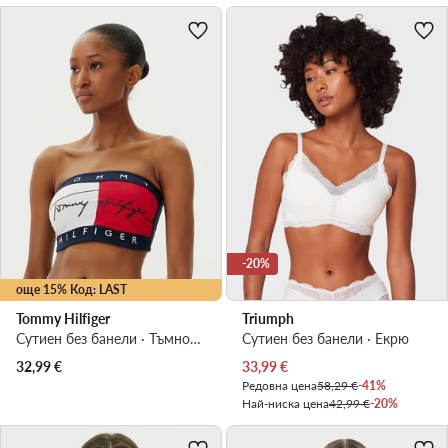
-20%
още 15% Код: LAST
Tommy Hilfiger
Triumph
Сутиен без банели · Тъмносин
Сутиен без банели · Екрю
Актуална цена
32,99
€
33,99
€
Редовна цена
58,29 €
-41%
Най-ниска цена
42,99 €
-20%