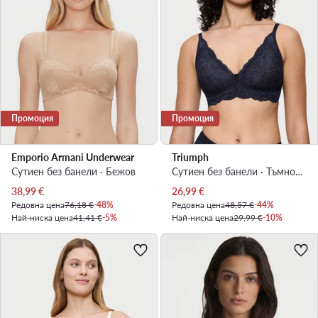
Промоция
Промоция
Emporio Armani Underwear
Triumph
Сутиен без банели · Бежов
Сутиен без банели · Тъмносин
Актуална цена
Актуална цена
38,99
€
26,99
€
Редовна цена
76,18 €
-48%
Редовна цена
48,57 €
-44%
Най-ниска цена
41,41 €
-5%
Най-ниска цена
29,99 €
-10%