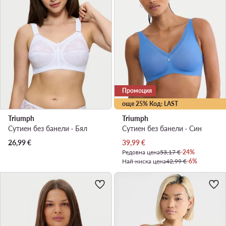
Промоция
още 25% Код: LAST
Triumph
Triumph
Сутиен без банели · Бял
Сутиен без банели · Син
Актуална цена
26,99
€
39,99
€
Редовна цена
53,17 €
-24%
Най-ниска цена
42,99 €
-6%