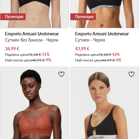
Промоция
Промоция
Emporio Armani Underwear
Emporio Armani Underwear
Сутиен без банели · Черен
Сутиен · Черен
Актуална цена
Актуална цена
36,99
€
43,99
€
Редовна цена
76,18 €
-51%
Редовна цена
76,18 €
-42%
Най-ниска цена
40,99 €
-9%
Най-ниска цена
46,99 €
-6%