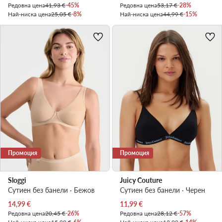
Редовна цена
41,93 €
-45%
Редовна цена
53,17 €
-28%
Най-ниска цена
25,05 €
-8%
Най-ниска цена
44,99 €
-15%
Промоция
Промоция
Sloggi
Juicy Couture
Сутиен без банели · Бежов
Сутиен без банели · Черен
Актуална цена
Актуална цена
14,99
€
11,99
€
Редовна цена
20,45 €
-26%
Редовна цена
28,12 €
-57%