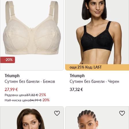
-20%
още 25% Код: LAST
Triumph
Triumph
Сутиен без банели · Бежов
Сутиен без банели · Черен
Актуална цена
27,99
€
37,32
€
Редовна цена
37,32 €
-25%
Най-ниска цена
34,99 €
-20%