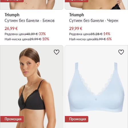
Triumph
Triumph
Сутиен без банели · Бежов
Сутиен без банели · Черен
Актуална цена
Актуална цена
26,99
€
29,99
€
Редовна цена
40,39 €
-33%
Редовна цена
35,28 €
-14%
Най-ниска цена
29,99 €
-10%
Най-ниска цена
31,99 €
-6%
Промоция
Промоция