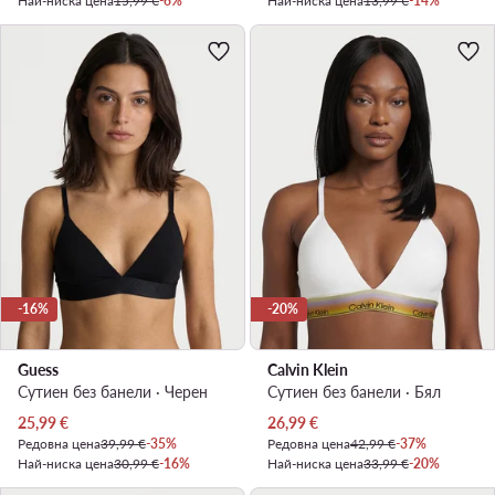
Най-ниска цена
15,99 €
-6%
Най-ниска цена
13,99 €
-14%
-16%
-20%
Guess
Calvin Klein
Сутиен без банели · Черен
Сутиен без банели · Бял
Актуална цена
Актуална цена
25,99
€
26,99
€
Редовна цена
39,99 €
-35%
Редовна цена
42,99 €
-37%
Най-ниска цена
30,99 €
-16%
Най-ниска цена
33,99 €
-20%