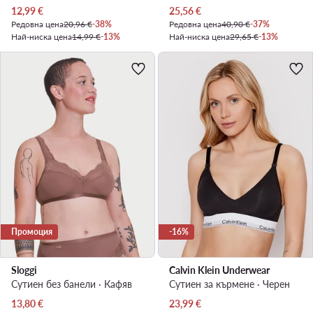
Актуална цена
Актуална цена
12,99
€
25,56
€
Редовна цена
20,96 €
-38%
Редовна цена
40,90 €
-37%
Най-ниска цена
14,99 €
-13%
Най-ниска цена
29,65 €
-13%
Промоция
-16%
Sloggi
Calvin Klein Underwear
Сутиен без банели · Кафяв
Сутиен за кърмене · Черен
Актуална цена
Актуална цена
13,80
€
23,99
€