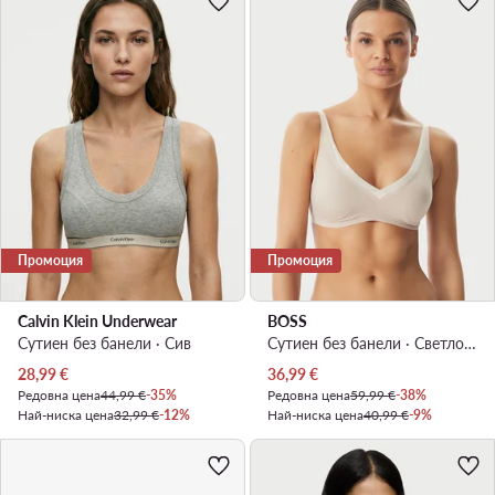
Промоция
Промоция
Calvin Klein Underwear
BOSS
Сутиен без банели · Сив
Сутиен без банели · Светлобежов
Актуална цена
Актуална цена
28,99
€
36,99
€
Редовна цена
44,99 €
-35%
Редовна цена
59,99 €
-38%
Най-ниска цена
32,99 €
-12%
Най-ниска цена
40,99 €
-9%