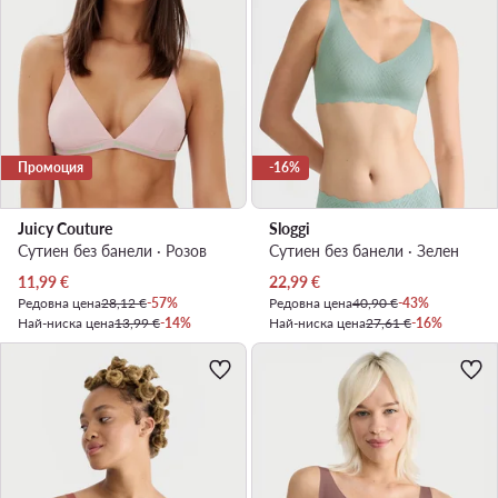
Промоция
-16%
Juicy Couture
Sloggi
Сутиен без банели · Розов
Сутиен без банели · Зелен
Актуална цена
Актуална цена
11,99
€
22,99
€
Редовна цена
28,12 €
-57%
Редовна цена
40,90 €
-43%
Най-ниска цена
13,99 €
-14%
Най-ниска цена
27,61 €
-16%