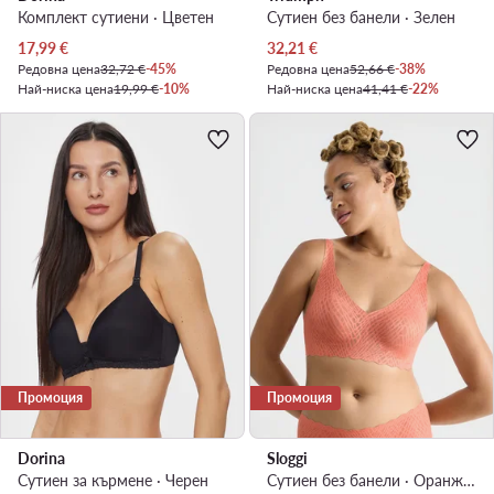
Комплект сутиени · Цветен
Сутиен без банели · Зелен
Актуална цена
Актуална цена
17,99
€
32,21
€
Редовна цена
32,72 €
-45%
Редовна цена
52,66 €
-38%
Най-ниска цена
19,99 €
-10%
Най-ниска цена
41,41 €
-22%
Промоция
Промоция
Dorina
Sloggi
Сутиен за кърмене · Черен
Сутиен без банели · Оранжев