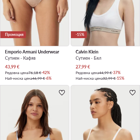
Промоция
-15%
Emporio Armani Underwear
Calvin Klein
Сутиен · Кафяв
Сутиен · Бял
Актуална цена
Актуална цена
43,99
€
27,99
€
Редовна цена
76,18 €
-42%
Редовна цена
44,99 €
-37%
Най-ниска цена
46,99 €
-6%
Най-ниска цена
32,99 €
-15%