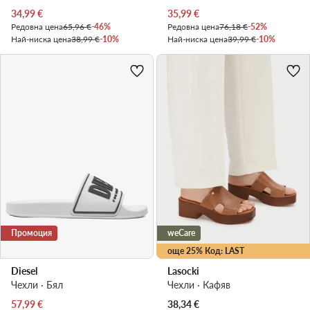
Актуална цена
Актуална цена
34,99
€
35,99
€
Редовна цена
65,96 €
-46%
Редовна цена
76,18 €
-52%
Най-ниска цена
38,99 €
-10%
Най-ниска цена
39,99 €
-10%
Промоция
weCare
още 25% Код: LAST
Diesel
Lasocki
Чехли · Бял
Чехли · Кафяв
Актуална цена
57,99
€
38,34
€