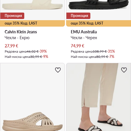
Промоция
Промоция
още 35% Код: LAST
още 35% Код: LAST
Calvin Klein Jeans
EMU Australia
Чехли · Екрю
Чехли · Черен
Актуална цена
Актуална цена
27,99
€
74,99
€
Редовна цена
46,02 €
-39%
Редовна цена
108,99 €
-31%
Най-ниска цена
30,99 €
-9%
Най-ниска цена
80,99 €
-7%