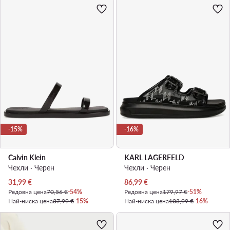
-15%
-16%
Calvin Klein
KARL LAGERFELD
Чехли · Черен
Чехли · Черен
Актуална цена
Актуална цена
31,99
€
86,99
€
Редовна цена
70,56 €
-54%
Редовна цена
179,97 €
-51%
Най-ниска цена
37,99 €
-15%
Най-ниска цена
103,99 €
-16%