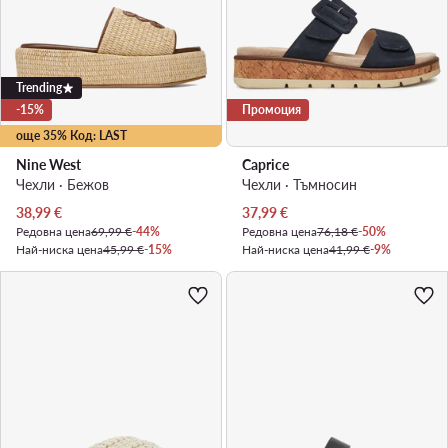
Trending
-15%
Промоция
още 35% Код: LAST
Nine West
Caprice
Чехли · Бежов
Чехли · Тъмносин
Актуална цена
Актуална цена
38,99
€
37,99
€
Редовна цена
69,99 €
-44%
Редовна цена
76,18 €
-50%
Най-ниска цена
45,99 €
-15%
Най-ниска цена
41,99 €
-9%