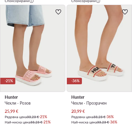
Спонсорирани
Спонсорирани
-21%
-36%
Hunter
Hunter
Чехли · Розов
Чехли · Прозрачен
Актуална цена
Актуална цена
25,99
€
20,99
€
Редовна цена
33,23 €
-21%
Редовна цена
33,23 €
-36%
Най-ниска цена
33,23 €
-21%
Най-ниска цена
33,23 €
-36%