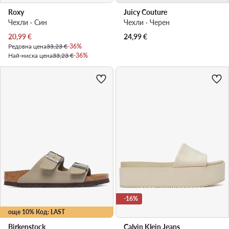
Roxy
Juicy Couture
Чехли · Син
Чехли · Черен
Актуална цена
20,99
€
24,99
€
Редовна цена
33,23 €
-36%
Най-ниска цена
33,23 €
-36%
-16%
още 10% Код: LAST
Birkenstock
Calvin Klein Jeans