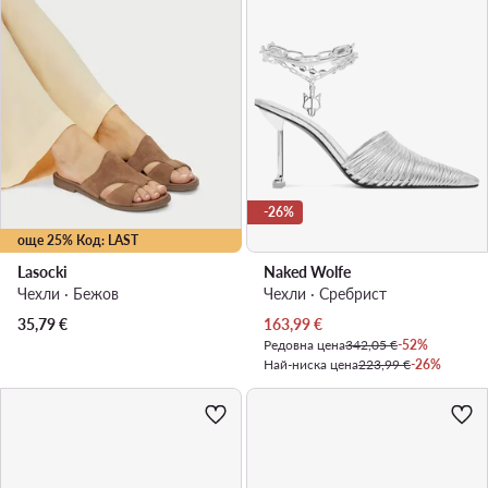
-26%
още 25% Код: LAST
Lasocki
Naked Wolfe
Чехли · Бежов
Чехли · Сребрист
Актуална цена
35,79
€
163,99
€
Редовна цена
342,05 €
-52%
Най-ниска цена
223,99 €
-26%