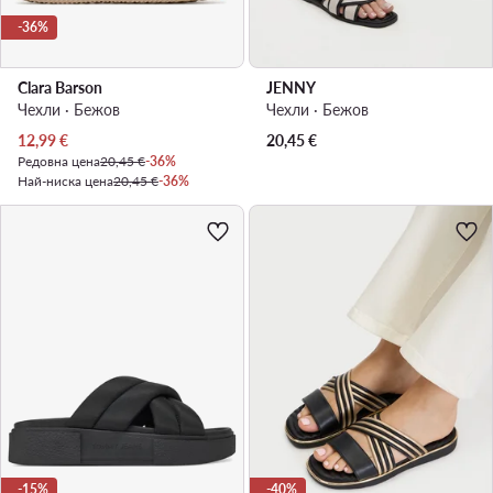
-36%
Clara Barson
JENNY
Чехли · Бежов
Чехли · Бежов
Актуална цена
12,99
€
20,45
€
Редовна цена
20,45 €
-36%
Най-ниска цена
20,45 €
-36%
-15%
-40%