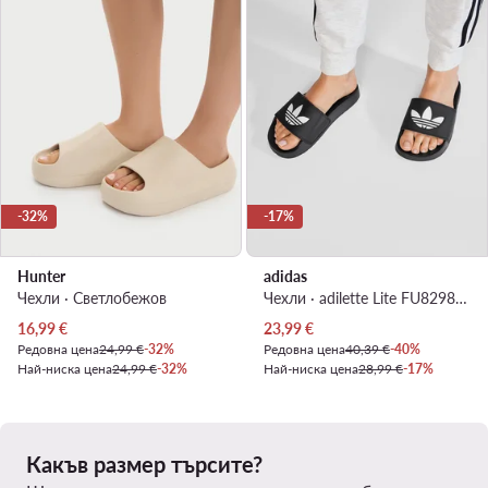
-32%
-17%
Hunter
adidas
Чехли · Светлобежов
Чехли · adilette Lite FU8298 · Черен
Актуална цена
Актуална цена
16,99
€
23,99
€
Редовна цена
24,99 €
-32%
Редовна цена
40,39 €
-40%
Най-ниска цена
24,99 €
-32%
Най-ниска цена
28,99 €
-17%
Какъв размер търсите?