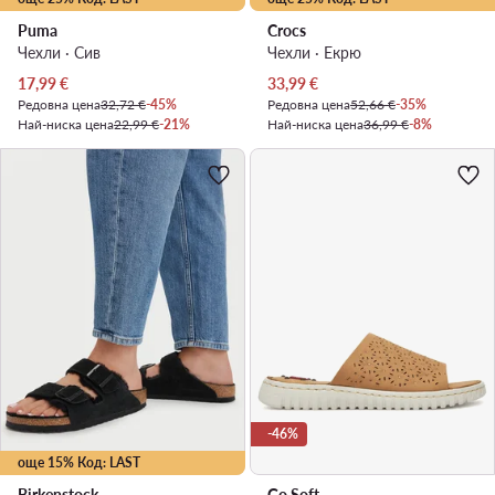
Puma
Crocs
Чехли · Сив
Чехли · Екрю
Актуална цена
Актуална цена
17,99
€
33,99
€
Редовна цена
32,72 €
-45%
Редовна цена
52,66 €
-35%
Най-ниска цена
22,99 €
-21%
Най-ниска цена
36,99 €
-8%
-46%
още 15% Код: LAST
Birkenstock
Go Soft