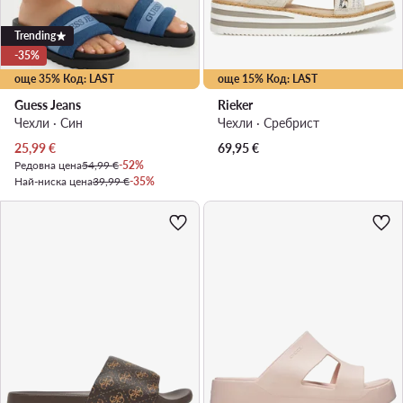
Trending
-35%
още 35% Код: LAST
още 15% Код: LAST
Guess Jeans
Rieker
Чехли · Син
Чехли · Сребрист
Актуална цена
25,99
€
69,95
€
Редовна цена
54,99 €
-52%
Най-ниска цена
39,99 €
-35%