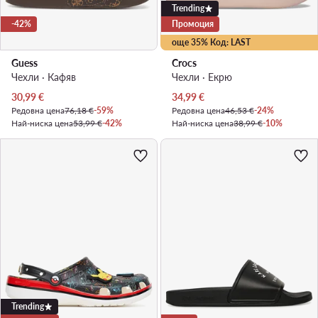
Trending
-42%
Промоция
още 35% Код: LAST
Guess
Crocs
Чехли · Кафяв
Чехли · Екрю
Актуална цена
Актуална цена
30,99
€
34,99
€
Редовна цена
76,18 €
-59%
Редовна цена
46,53 €
-24%
Най-ниска цена
53,99 €
-42%
Най-ниска цена
38,99 €
-10%
Trending