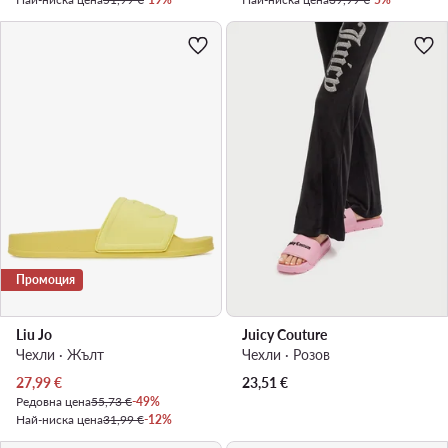
Промоция
Liu Jo
Juicy Couture
Чехли · Жълт
Чехли · Розов
Актуална цена
27,99
€
23,51
€
Редовна цена
55,73 €
-49%
Най-ниска цена
31,99 €
-12%