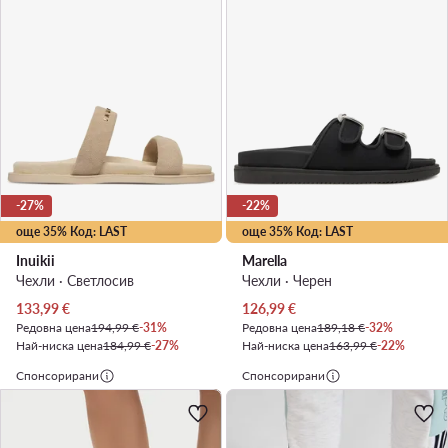
-27%
-22%
още 35% Код: LAST
още 35% Код: LAST
Inuikii
Marella
Чехли · Светлосив
Чехли · Черен
Актуална цена
Актуална цена
133,99
€
126,99
€
Редовна цена
194,99 €
-31%
Редовна цена
189,18 €
-32%
Най-ниска цена
184,99 €
-27%
Най-ниска цена
163,99 €
-22%
Спонсорирани
Спонсорирани