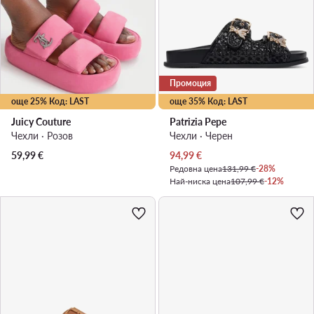
Промоция
още 25% Код: LAST
още 35% Код: LAST
Juicy Couture
Patrizia Pepe
Чехли · Розов
Чехли · Черен
Актуална цена
59,99
€
94,99
€
Редовна цена
131,99 €
-28%
Най-ниска цена
107,99 €
-12%