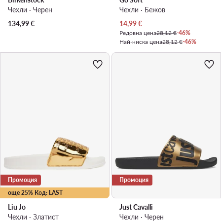
Чехли · Черен
Чехли · Бежов
Актуална цена
134,99
€
14,99
€
Редовна цена
28,12 €
-46%
Най-ниска цена
28,12 €
-46%
Промоция
Промоция
още 25% Код: LAST
Liu Jo
Just Cavalli
Чехли · Златист
Чехли · Черен