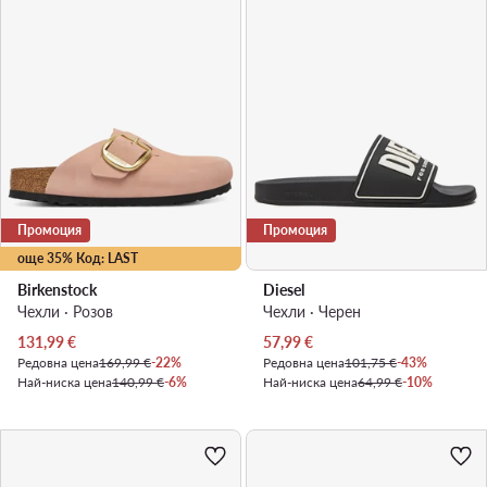
Промоция
Промоция
още 35% Код: LAST
Birkenstock
Diesel
Чехли · Розов
Чехли · Черен
Актуална цена
Актуална цена
131,99
€
57,99
€
Редовна цена
169,99 €
-22%
Редовна цена
101,75 €
-43%
Най-ниска цена
140,99 €
-6%
Най-ниска цена
64,99 €
-10%