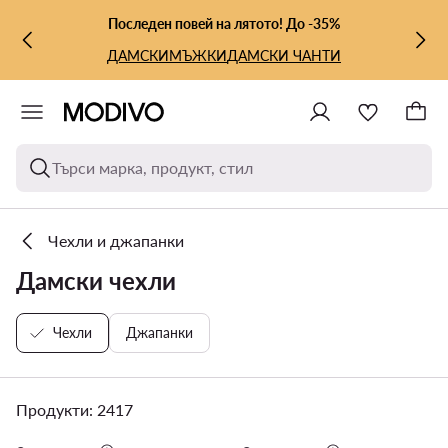
КЪМ ОСНОВНОТО СЪДЪРЖАНИЕ
КЪМ ТЪРСЕНЕ
Последен повей на лятото! До -35%
ДАМСКИ
МЪЖКИ
ДАМСКИ ЧАНТИ
Търси марка, продукт, стил
Чехли и джапанки
Дамски чехли
Чехли
Джапанки
Продукти: 2417