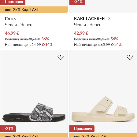
Промоция
-34%
още 25% Код: LAST
Crocs
KARL LAGERFELD
Чехли · Черен
Чехли · Черен
Актуална цена
Актуална цена
46,99
€
42,99
€
Редовна цена
73,63 €
-36%
Редовна цена
93,57 €
-54%
Най-ниска цена
54,99 €
-14%
Най-ниска цена
65,99 €
-34%
-21%
Промоция
още 25% Код: LAST
още 25% Код: LAST