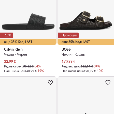
-19%
Промоция
още 35% Код: LAST
още 35% Код: LAST
Calvin Klein
BOSS
Чехли · Черен
Чехли · Кафяв
Актуална цена
Актуална цена
32,99
€
170,99
€
Редовна цена
50,62 €
-34%
Редовна цена
262,99 €
-34%
Най-ниска цена
40,99 €
-19%
Най-ниска цена
190,99 €
-10%