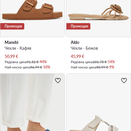
Промоция
Промоция
Manebi
Aldo
Чехли · Кафяв
Чехли · Бежов
Актуална цена
Актуална цена
50,99
€
45,99
€
Редовна цена
91,52 €
-44%
Редовна цена
101,75 €
-54%
Най-ниска цена
56,99 €
-10%
Най-ниска цена
50,99 €
-9%