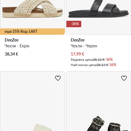
-36%
още 25% Код: LAST
DeeZee
DeeZee
Чехли · Екрю
Чехли · Черен
Актуална цена
38,34
€
17,99
€
Редовна цена
28,12 €
-36%
Най-ниска цена
28,12 €
-36%