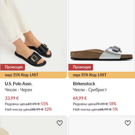
Промоция
Промоция
още 35% Код: LAST
още 35% Код: LAST
U.S. Polo Assn.
Birkenstock
Чехли · Черен
Чехли · Сребрист
Актуална цена
Актуална цена
33,99
€
64,99
€
Редовна цена
69,99 €
-51%
Редовна цена
79,99 €
-18%
Най-ниска цена
38,99 €
-12%
Най-ниска цена
68,99 €
-5%