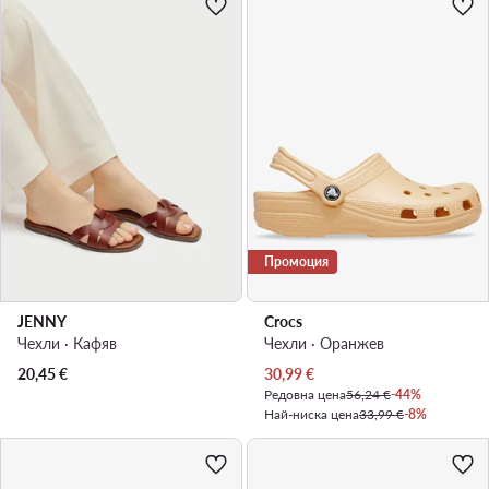
Промоция
JENNY
Crocs
Чехли · Кафяв
Чехли · Оранжев
Актуална цена
20,45
€
30,99
€
Редовна цена
56,24 €
-44%
Най-ниска цена
33,99 €
-8%