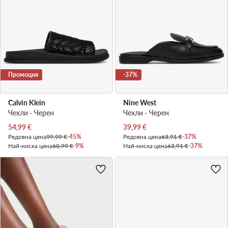
Промоция
-37%
Calvin Klein
Nine West
Чехли · Черен
Чехли · Черен
Актуална цена
Актуална цена
54,99
€
39,99
€
Редовна цена
99,99 €
-45%
Редовна цена
63,91 €
-37%
Най-ниска цена
60,99 €
-9%
Най-ниска цена
63,91 €
-37%