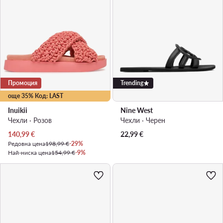
Промоция
Trending
още 35% Код: LAST
Inuikii
Nine West
Чехли · Розов
Чехли · Черен
Актуална цена
140,99
€
22,99
€
Редовна цена
198,99 €
-29%
Най-ниска цена
154,99 €
-9%