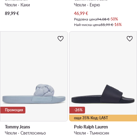
Чехли · Каки
Чехли · Екрю
Актуална цена
89,99
€
46,99
€
Редовна цена
94,08 €
-50%
Най-ниска цена
55,99 €
-16%
Промоция
-26%
още 35% Код: LAST
Tommy Jeans
Polo Ralph Lauren
Чехли · Светлосиньо
Чехли · Тъмносин