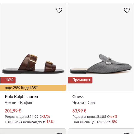
-16%
Промоция
още 25% Код: LAST
Polo Ralph Lauren
Guess
Чехли · Кафяв
Чехли · Сив
Актуална цена
Актуална цена
201,99
€
63,99
€
Редовна цена
324,99 €
-37%
Редовна цена
151,85 €
-57%
Най-ниска цена
240,99 €
-16%
Най-ниска цена
69,99 €
-8%