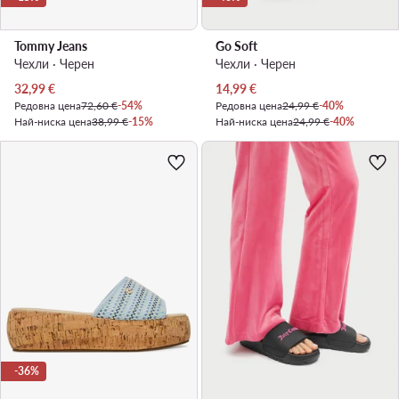
Tommy Jeans
Go Soft
Чехли · Черен
Чехли · Черен
Актуална цена
Актуална цена
32,99
€
14,99
€
Редовна цена
72,60 €
-54%
Редовна цена
24,99 €
-40%
Най-ниска цена
38,99 €
-15%
Най-ниска цена
24,99 €
-40%
-36%