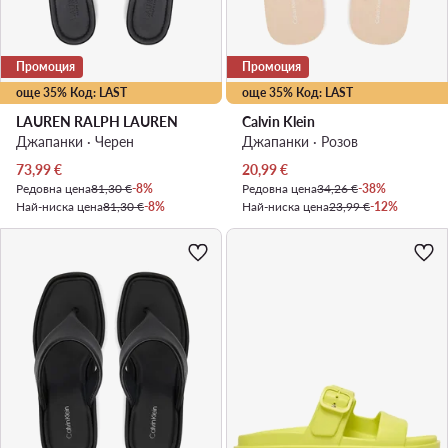
Промоция
Промоция
още 35% Код: LAST
още 35% Код: LAST
LAUREN RALPH LAUREN
Calvin Klein
Джапанки · Черен
Джапанки · Розов
Актуална цена
Актуална цена
73,99
€
20,99
€
Редовна цена
81,30 €
-8%
Редовна цена
34,26 €
-38%
Най-ниска цена
81,30 €
-8%
Най-ниска цена
23,99 €
-12%