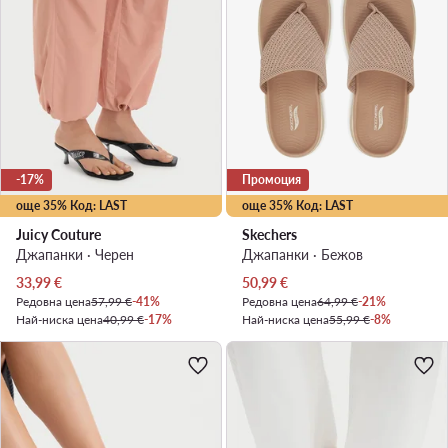
-17%
Промоция
още 35% Код: LAST
още 35% Код: LAST
Juicy Couture
Skechers
Джапанки · Черен
Джапанки · Бежов
Актуална цена
Актуална цена
33,99
€
50,99
€
Редовна цена
57,99 €
-41%
Редовна цена
64,99 €
-21%
Най-ниска цена
40,99 €
-17%
Най-ниска цена
55,99 €
-8%