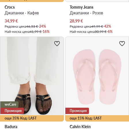
Crocs
Tommy Jeans
Джапанки · Кафяв
Джапанки · Розов
Актуална цена
Актуална цена
34,99
€
28,99
€
Редовна цена
46,53 €
-24%
Редовна цена
49,99 €
-42%
Най-ниска цена
41,99 €
-16%
Най-ниска цена
30,99 €
-6%
weCare
Промоция
Промоция
още 35% Код: LAST
още 15% Код: LAST
Badura
Calvin Klein