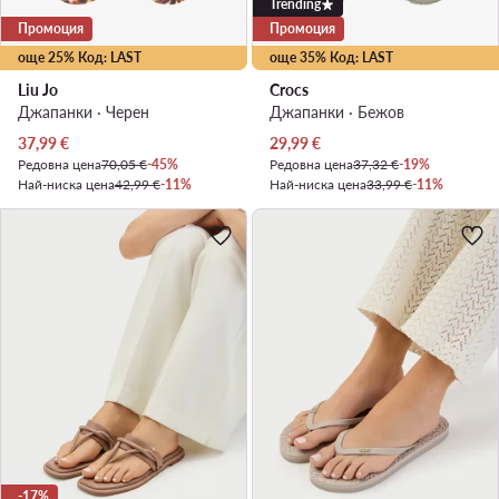
Trending
Промоция
Промоция
още 25% Код: LAST
още 35% Код: LAST
Liu Jo
Crocs
Джапанки · Черен
Джапанки · Бежов
Актуална цена
Актуална цена
37,99
€
29,99
€
Редовна цена
70,05 €
-45%
Редовна цена
37,32 €
-19%
Най-ниска цена
42,99 €
-11%
Най-ниска цена
33,99 €
-11%
-17%