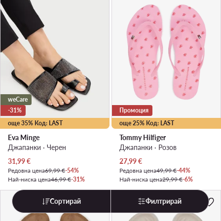
weCare
-31%
Промоция
още 35% Код: LAST
още 25% Код: LAST
Eva Minge
Tommy Hilfiger
Джапанки · Черен
Джапанки · Розов
Актуална цена
Актуална цена
31,99
€
27,99
€
Редовна цена
69,99 €
-54%
Редовна цена
49,99 €
-44%
Най-ниска цена
46,99 €
-31%
Най-ниска цена
29,99 €
-6%
Сортирай
Филтрирай