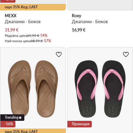
още 35% Код: LAST
MEXX
Roxy
Джапанки · Бежов
Джапанки · Бежов
Актуална цена
31,99
€
16,99
€
Редовна цена
69,99 €
-54%
Най-ниска цена
38,99 €
-17%
Trending
-16%
Промоция
още 35% Код: LAST