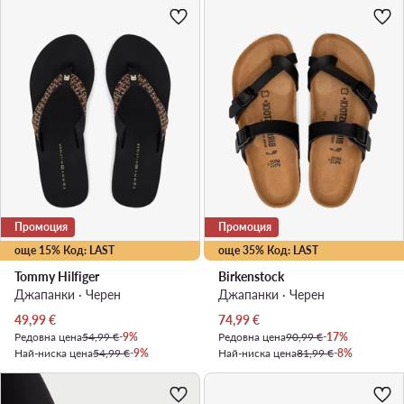
Промоция
Промоция
още 15% Код: LAST
още 35% Код: LAST
Tommy Hilfiger
Birkenstock
Джапанки · Черен
Джапанки · Черен
Актуална цена
Актуална цена
49,99
€
74,99
€
Редовна цена
54,99 €
-9%
Редовна цена
90,99 €
-17%
Най-ниска цена
54,99 €
-9%
Най-ниска цена
81,99 €
-8%