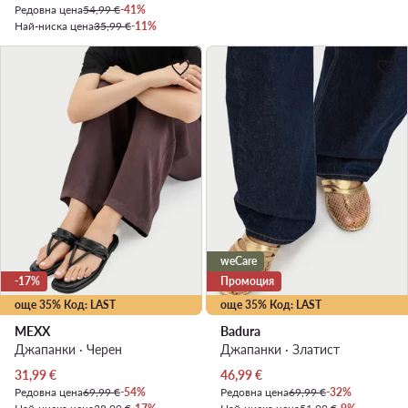
Редовна цена
54,99 €
-41%
Най-ниска цена
35,99 €
-11%
weCare
-17%
Промоция
още 35% Код: LAST
още 35% Код: LAST
MEXX
Badura
Джапанки · Черен
Джапанки · Златист
Актуална цена
Актуална цена
31,99
€
46,99
€
Редовна цена
69,99 €
-54%
Редовна цена
69,99 €
-32%