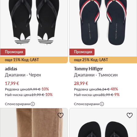
Промоция
Промоция
още 15% Код: LAST
още 25% Код: LAST
adidas
Tommy Hilfiger
Джапанки · Черен
Джапанки · Тъмносин
Актуална цена
Актуална цена
17,99
€
28,99
€
Редовна цена
19,99 €
-10%
Редовна цена
56,24 €
-48%
Най-ниска цена
19,99 €
-10%
Най-ниска цена
31,99 €
-9%
Спонсорирани
Спонсорирани