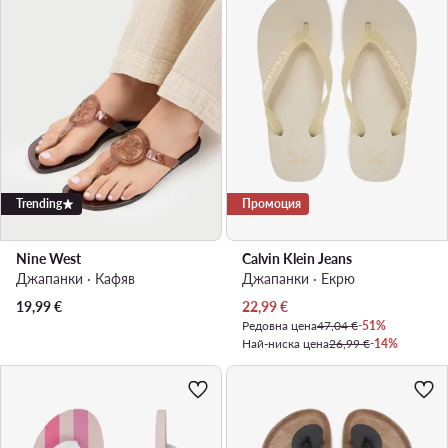
Trending
Промоция
Nine West
Calvin Klein Jeans
Джапанки · Кафяв
Джапанки · Екрю
Актуална цена
19,99
€
22,99
€
Редовна цена
47,04 €
-51%
Най-ниска цена
26,99 €
-14%