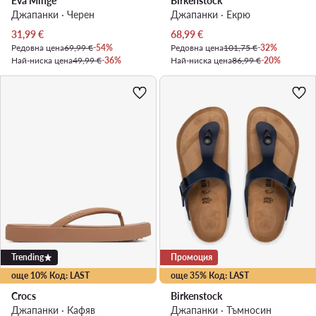
Eva Minge
Birkenstock
Джапанки · Черен
Джапанки · Екрю
Актуална цена
Актуална цена
31,99
€
68,99
€
Редовна цена
69,99 €
-54%
Редовна цена
101,75 €
-32%
Най-ниска цена
49,99 €
-36%
Най-ниска цена
86,99 €
-20%
Trending
Промоция
още 10% Код: LAST
още 35% Код: LAST
Crocs
Birkenstock
Джапанки · Кафяв
Джапанки · Тъмносин