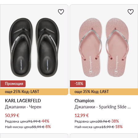
Промоция
-18%
още 25% Код: LAST
още 35% Код: LAST
KARL LAGERFELD
Champion
Джапанки · Черен
Джапанки · Sparkling Slide S11688-CHA-PS018 · Розов
Актуална цена
Актуална цена
50,99
€
12,99
€
Редовна цена
91,99 €
-44%
Редовна цена
20,96 €
-38%
Най-ниска цена
55,99 €
-8%
Най-ниска цена
15,99 €
-18%