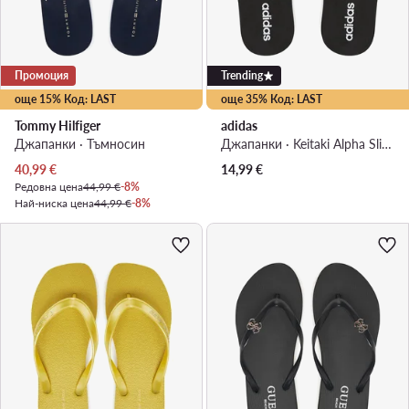
Промоция
Trending
още 15% Код: LAST
още 35% Код: LAST
Tommy Hilfiger
adidas
Джапанки · Тъмносин
Джапанки · Keitaki Alpha Slides JR1152 · Черен
Актуална цена
40,99
€
14,99
€
Редовна цена
44,99 €
-8%
Най-ниска цена
44,99 €
-8%