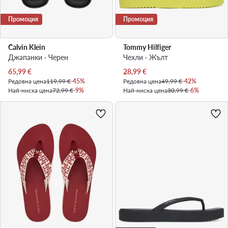
Промоция
Промоция
Calvin Klein
Tommy Hilfiger
Джапанки · Черен
Чехли · Жълт
Актуална цена
Актуална цена
65,99
€
28,99
€
Редовна цена
119,99 €
-45%
Редовна цена
49,99 €
-42%
Най-ниска цена
72,99 €
-9%
Най-ниска цена
30,99 €
-6%