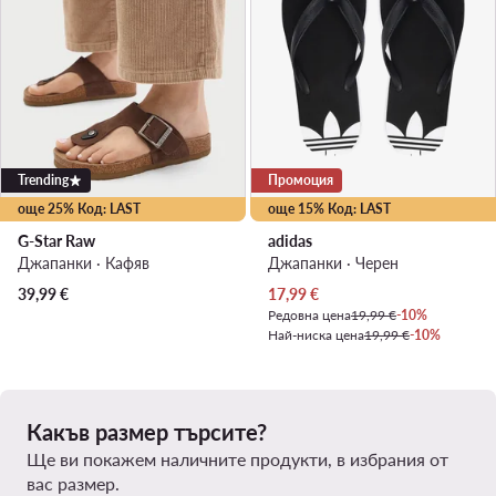
Trending
Промоция
още 25% Код: LAST
още 15% Код: LAST
G-Star Raw
adidas
Джапанки · Кафяв
Джапанки · Черен
Актуална цена
39,99
€
17,99
€
Редовна цена
19,99 €
-10%
Най-ниска цена
19,99 €
-10%
Какъв размер търсите?
Ще ви покажем наличните продукти, в избрания от
вас размер.