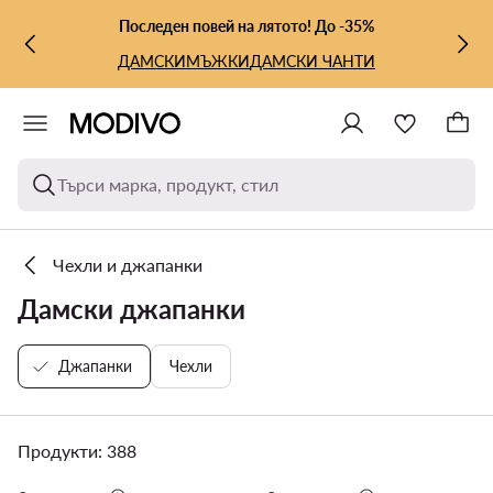
КЪМ ОСНОВНОТО СЪДЪРЖАНИЕ
КЪМ ТЪРСЕНЕ
Последен повей на лятото! До -35%
ДАМСКИ
МЪЖКИ
ДАМСКИ ЧАНТИ
Търси марка, продукт, стил
Чехли и джапанки
Дамски джапанки
Джапанки
Чехли
Продукти: 388