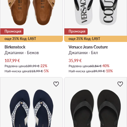
Промоция
Промоция
още 35% Код: LAST
още 35% Код: LAST
Birkenstock
Versace Jeans Couture
Джапанки · Бежов
Джапанки · Бял
Актуална цена
Актуална цена
107,99
€
35,99
€
Редовна цена
139,99 €
-22%
Редовна цена
60,84 €
-40%
Най-ниска цена
113,99 €
-5%
Най-ниска цена
39,99 €
-10%