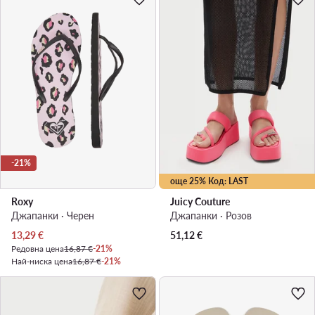
-21%
още 25% Код: LAST
Roxy
Juicy Couture
Джапанки · Черен
Джапанки · Розов
Актуална цена
13,29
€
51,12
€
Редовна цена
16,87 €
-21%
Най-ниска цена
16,87 €
-21%