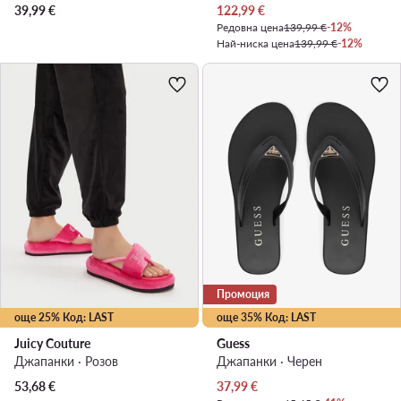
Актуална цена
39,99
€
122,99
€
Редовна цена
139,99 €
-12%
Най-ниска цена
139,99 €
-12%
Промоция
още 25% Код: LAST
още 35% Код: LAST
Juicy Couture
Guess
Джапанки · Розов
Джапанки · Черен
Актуална цена
53,68
€
37,99
€