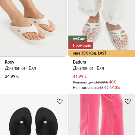
weCare
Промоция
още 35% Код: LAST
Roxy
Badura
Джапанки · Бял
Джапанки · Бял
Актуална цена
24,99
€
41,99
€
Редовна цена
69,99 €
-40%
Най-ниска цена
46,99 €
-10%