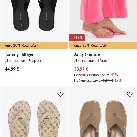
-17%
още 10% Код: LAST
още 35% Код: LAST
Tommy Hilfiger
Juicy Couture
Джапанки · Черен
Джапанки · Розов
Актуална цена
44,99
€
33,99
€
Редовна цена
57,99 €
-41%
Най-ниска цена
40,99 €
-17%