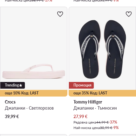
Най-ниска цена
38,99 €
-17%
Най-ниска цена
51,99 €
-9%
Trending
Промоция
още 10% Код: LAST
още 35% Код: LAST
Crocs
Tommy Hilfiger
Джапанки · Светлорозов
Джапанки · Тъмносин
Актуална цена
39,99
€
27,99
€
Редовна цена
44,99 €
-37%
Най-ниска цена
30,99 €
-9%