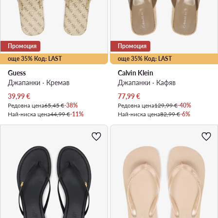
Промоция
Промоция
още 35% Код: LAST
още 35% Код: LAST
Guess
Calvin Klein
Джапанки · Кремав
Джапанки · Кафяв
Актуална цена
Актуална цена
39,99
€
77,99
€
Редовна цена
65,45 €
-38%
Редовна цена
129,99 €
-40%
Най-ниска цена
44,99 €
-11%
Най-ниска цена
82,99 €
-6%