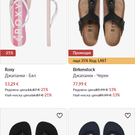
-21%
Промоция
още 35% Код: LAST
Roxy
Birkenstock
Джапанки · Бял
Джапанки · Черен
Актуална цена
Актуална цена
13,29
€
77,99
€
Редовна цена
16,87 €
-21%
Редовна цена
89,99 €
-13%
Най-ниска цена
16,87 €
-21%
Най-ниска цена
89,99 €
-13%