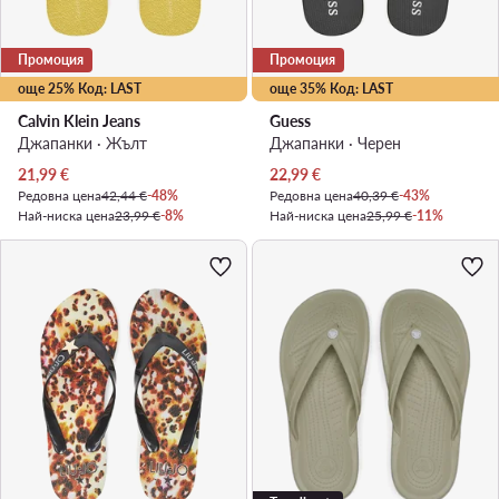
Промоция
Промоция
още 25% Код: LAST
още 35% Код: LAST
Calvin Klein Jeans
Guess
Джапанки · Жълт
Джапанки · Черен
Актуална цена
Актуална цена
21,99
€
22,99
€
Редовна цена
42,44 €
-48%
Редовна цена
40,39 €
-43%
Най-ниска цена
23,99 €
-8%
Най-ниска цена
25,99 €
-11%