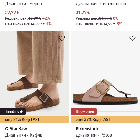
Джапанки · Черен
Джапанки · Светлорозов
Актуална цена
Актуална цена
39,99
€
31,99
€
Редовна цена
69,99 €
-42%
Редовна цена
34,99 €
-8%
Най-ниска цена
43,99 €
-9%
Най-ниска цена
34,99 €
-8%
Trending
Промоция
още 25% Код: LAST
още 35% Код: LAST
G-Star Raw
Birkenstock
Джапанки · Кафяв
Джапанки · Розов