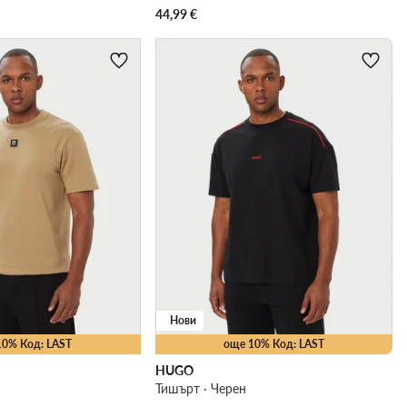
44,99
€
Нови
10% Код: LAST
още 10% Код: LAST
HUGO
Тишърт · Черен