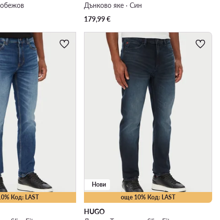
нобежов
Дънково яке · Син
179,99
€
Нови
10% Код: LAST
още 10% Код: LAST
HUGO