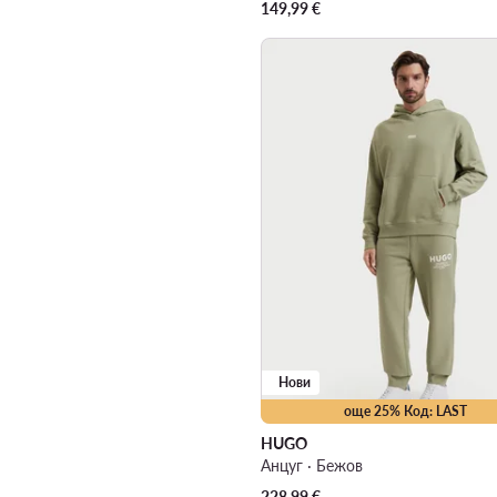
149,99
€
Нови
още 25% Код: LAST
HUGO
Анцуг · Бежов
228,99
€