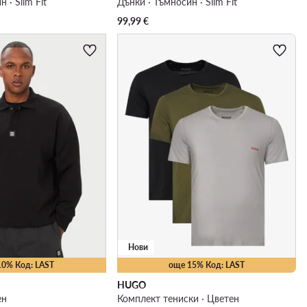
 · Slim Fit
Дънки · Тъмносин · Slim Fit
99,99
€
Нови
10% Код: LAST
още 15% Код: LAST
HUGO
ен
Комплект тениски · Цветен