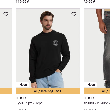
119,99
€
89,99
€
Нови
Нови
още 10% Код: LAST
още 
HUGO
HUGO
Суитшърт · Черен
Дънки · Тъмносив
79,99
€
119,99
€