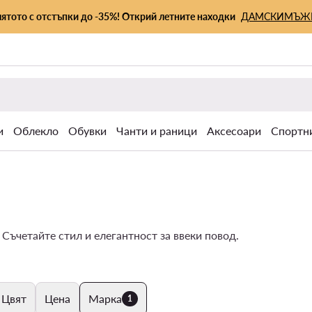
лятото с отстъпки до -35%! Открий летните находки
ДАМСКИ
МЪЖ
и
Облекло
Обувки
Чанти и раници
Аксесоари
Спортн
ъчетайте стил и елегантност за ввеки повод.
Цвят
Цена
Марка
1