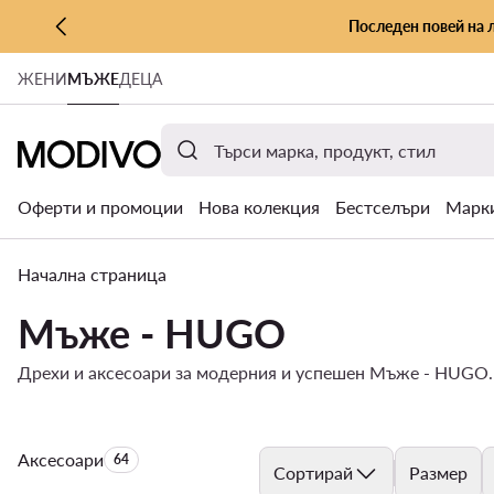
Последен повей на 
КЪМ ОСНОВНОТО СЪДЪРЖАНИЕ
ЖЕНИ
МЪЖЕ
ДЕЦА
КЪМ ТЪРСЕНЕ
Оферти и промоции
Нова колекция
Бестселъри
Марк
Начална страница
Мъже - HUGO
Дрехи и аксесоари за модерния и успешен Мъже - HUGO. С
Аксесоари
Брой на продуктите:
64
Сортирай
Размер