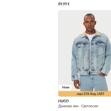
89,99
€
Нови
още 25% Код: LAST
HUGO
Дънково яке · Светлосин