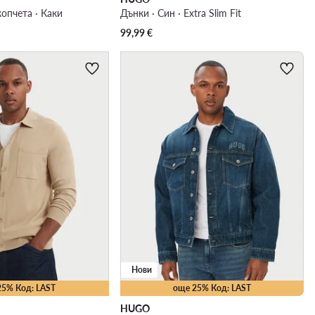
копчета · Каки
Дънки · Син · Extra Slim Fit
99,99
€
Нови
25% Код: LAST
още 25% Код: LAST
HUGO