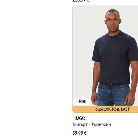
Нови
още 10% Код: LAST
HUGO
Тишърт · Тъмносин
59,99
€