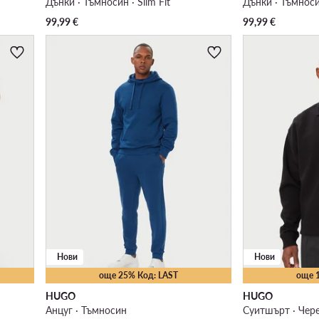
Дънки · Тъмносин · Slim Fit
Дънки · Тъмносин
99,99
€
99,99
€
Нови
Нови
още 25% Код: LAST
още 
HUGO
HUGO
Анцуг · Тъмносин
Суитшърт · Чер