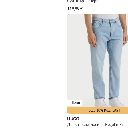
Суитшърт · Черен
119,99
€
Нови
още 10% Код: LAST
HUGO
Дънки · Светлосин · Regular Fit