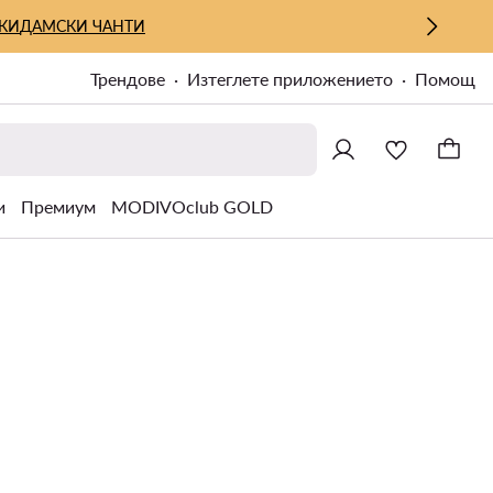
КИ
ДАМСКИ ЧАНТИ
Трендове
Изтеглете приложението
Помощ
и
Премиум
MODIVOclub GOLD