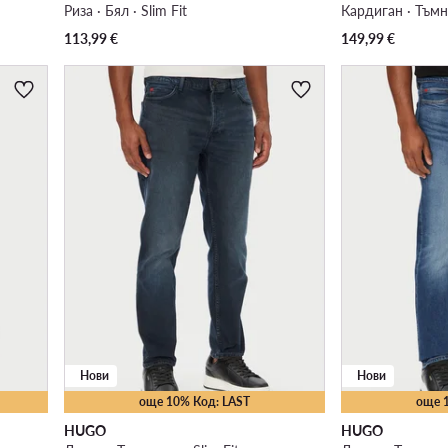
Риза · Бял · Slim Fit
Кардиган · Тъм
113,99
€
149,99
€
Нови
Нови
още 10% Код: LAST
още 
HUGO
HUGO