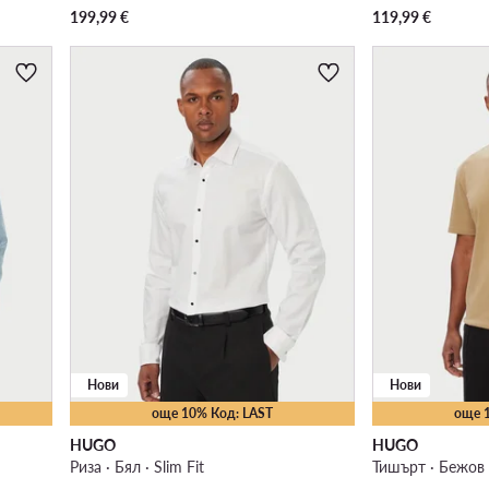
199,99
€
119,99
€
Нови
Нови
още 10% Код: LAST
още 
HUGO
HUGO
Риза · Бял · Slim Fit
Тишърт · Бежов