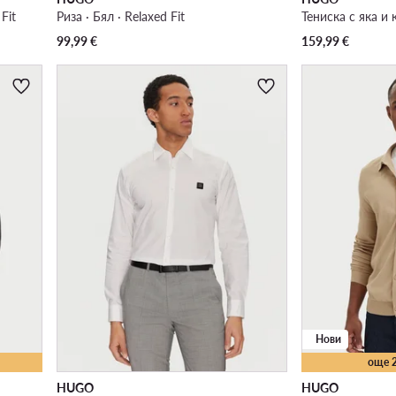
Fit
Риза · Бял · Relaxed Fit
Тениска с яка и 
99,99
€
159,99
€
Нови
още 
HUGO
HUGO