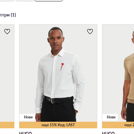
три (1)
Нови
Нови
още 15% Код: LAST
още 
HUGO
HUGO