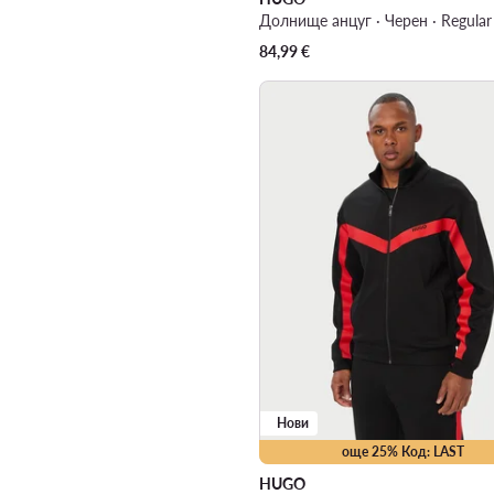
Долнище анцуг · Черен · Regular 
84,99
€
Нови
още 25% Код: LAST
HUGO