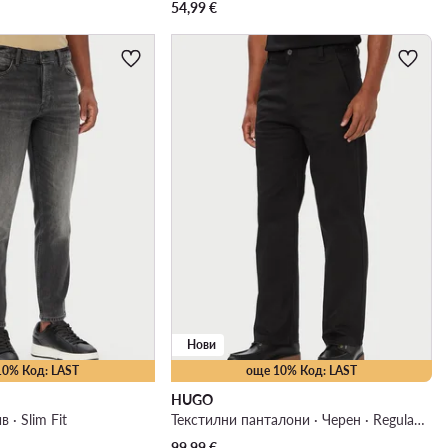
54,99
€
Нови
10% Код: LAST
още 10% Код: LAST
HUGO
 · Slim Fit
Текстилни панталони · Черен · Regular Fit
99,99
€