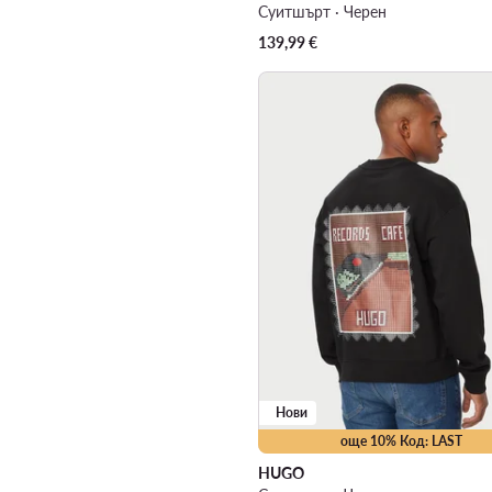
Суитшърт · Черен
139,99
€
Нови
още 10% Код: LAST
HUGO