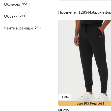
Облекло
Брой на продуктите:
951
Продукти: 1283
·
Избрани фил
Обувки
Брой на продуктите:
244
Чанти и раници
Брой на продуктите:
24
Нови
още 10% Код: LAST
HUGO