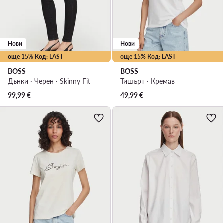
Нови
Нови
още 15% Код: LAST
още 15% Код: LAST
BOSS
BOSS
Дънки · Черен · Skinny Fit
Тишърт · Кремав
99,99
€
49,99
€