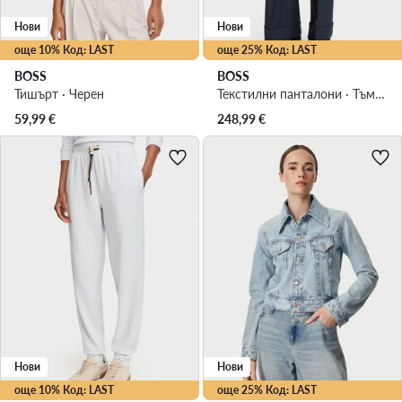
Нови
Нови
още 10% Код: LAST
още 25% Код: LAST
BOSS
BOSS
Тишърт · Черен
Текстилни панталони · Тъмносин · Regular Fit
59,99
€
248,99
€
Нови
Нови
още 10% Код: LAST
още 25% Код: LAST