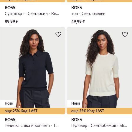
BOSS
BOSS
Суитшърт · Светлосин · Regular Fit
топ · Светлозелен
89,99
€
49,99
€
Нови
Нови
още 25% Код: LAST
още 25% Код: LAST
BOSS
BOSS
Тениска с яка и копчета · Тъмносин
Пуловер · Светлобежов · Slim Fit