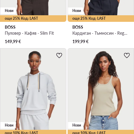
Нови
Нови
още 25% Код: LAST
още 25% Код: LAST
BOSS
BOSS
Пуловер · Кафяв · Slim Fit
Кардиган · Тъмносин · Regular Fit
149,99
€
199,99
€
Нови
Нови
още 10% Код: LAST
още 10% Код: LAST