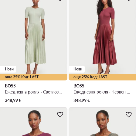
Нови
Нови
още 25% Код: LAST
още 25% Код: LAST
BOSS
BOSS
Ежедневна рокля · Светлозелен · Миди
Ежедневна рокля · Червен · Миди
348,99
€
348,99
€