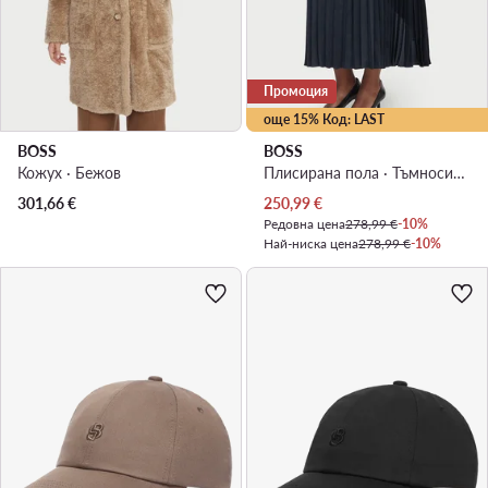
Промоция
още 15% Код: LAST
BOSS
BOSS
Кожух · Бежов
Плисирана пола · Тъмносин · Миди
Актуална цена
301,66
€
250,99
€
Редовна цена
278,99 €
-10%
Най-ниска цена
278,99 €
-10%