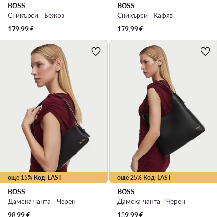
BOSS
BOSS
Сникърси · Бежов
Сникърси · Кафяв
179,99
€
179,99
€
още 15% Код: LAST
още 25% Код: LAST
BOSS
BOSS
Дамска чанта · Черен
Дамска чанта · Черен
98,99
€
139,99
€