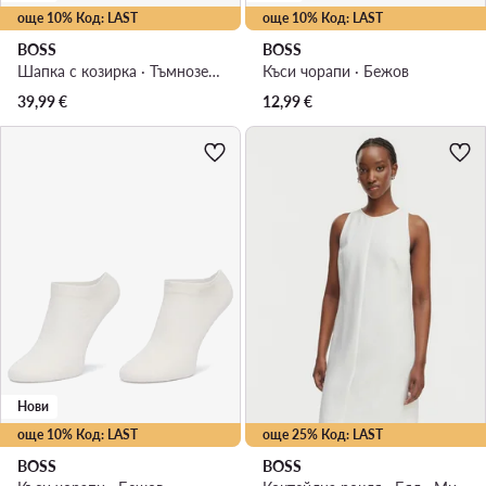
още 10% Код: LAST
още 10% Код: LAST
BOSS
BOSS
Шапка с козирка · Тъмнозелен
Къси чорапи · Бежов
39,99
€
12,99
€
Нови
още 10% Код: LAST
още 25% Код: LAST
BOSS
BOSS