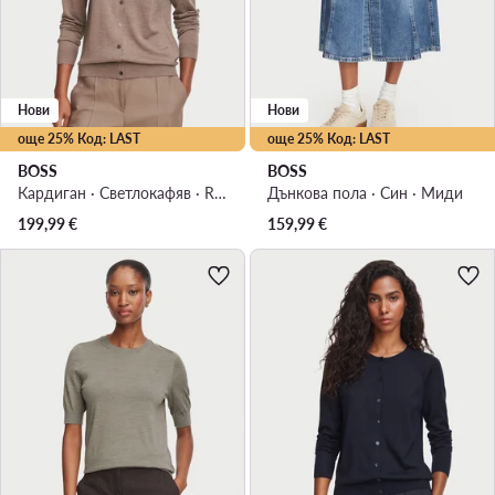
Нови
Нови
още 25% Код: LAST
още 25% Код: LAST
BOSS
BOSS
Кардиган · Светлокафяв · Regular Fit
Дънкова пола · Син · Миди
199,99
€
159,99
€