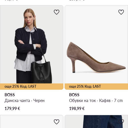
още 25% Код: LAST
още 25% Код: LAST
BOSS
BOSS
Дамска чанта · Черен
Обувки на ток · Кафяв · 7 cm
179,99
€
198,99
€