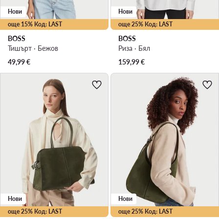
Нови
Нови
още 15% Код: LAST
още 25% Код: LAST
BOSS
BOSS
Тишърт · Бежов
Риза · Бял
49,99
€
159,99
€
Нови
Нови
още 25% Код: LAST
още 25% Код: LAST