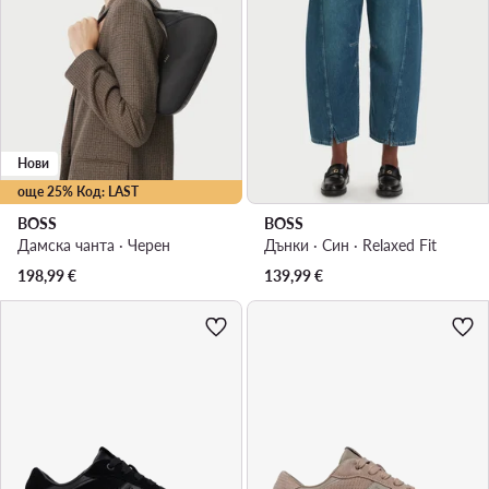
Нови
още 25% Код: LAST
BOSS
BOSS
Дамска чанта · Черен
Дънки · Син · Relaxed Fit
198,99
€
139,99
€