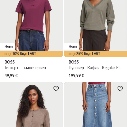
Нови
Нови
още 10% Код: LAST
още 25% Код: LAST
BOSS
BOSS
Тишърт · Тъмночервен
Пуловер · Кафяв · Regular Fit
49,99
€
199,99
€