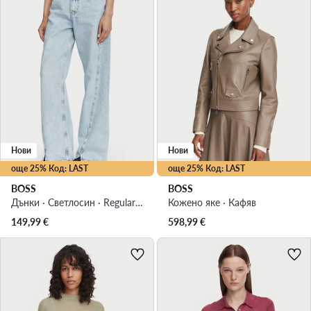
Нови
Нови
още 25% Код: LAST
още 25% Код: LAST
BOSS
BOSS
Дънки · Светлосин · Regular Fit
Кожено яке · Кафяв
149,99
€
598,99
€