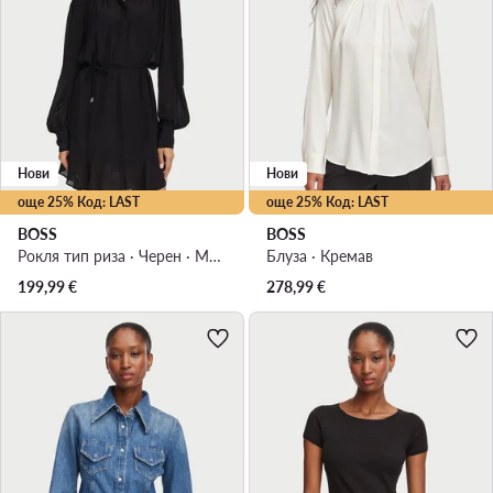
Нови
Нови
още 25% Код: LAST
още 25% Код: LAST
BOSS
BOSS
Рокля тип риза · Черен · Мини
Блуза · Кремав
199,99
€
278,99
€