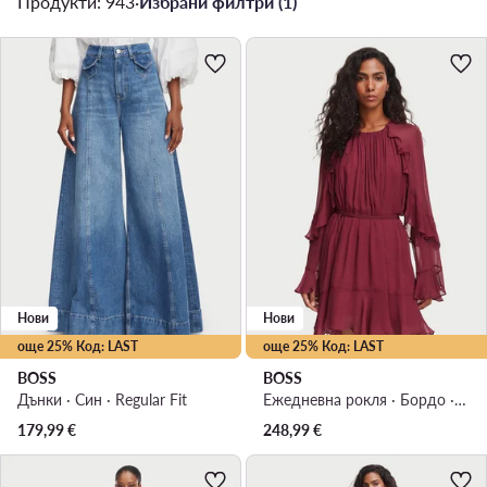
Продукти: 943
·
Избрани филтри (1)
Нови
Нови
още 25% Код: LAST
още 25% Код: LAST
BOSS
BOSS
Дънки · Син · Regular Fit
Ежедневна рокля · Бордо · Мини
179,99
€
248,99
€