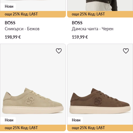
Нови
още 25% Код: LAST
още 25% Код: LAST
BOSS
BOSS
Сникърси · Бежов
Дамска чанта · Черен
198,99
€
159,99
€
Нови
Нови
още 25% Код: LAST
още 25% Код: LAST