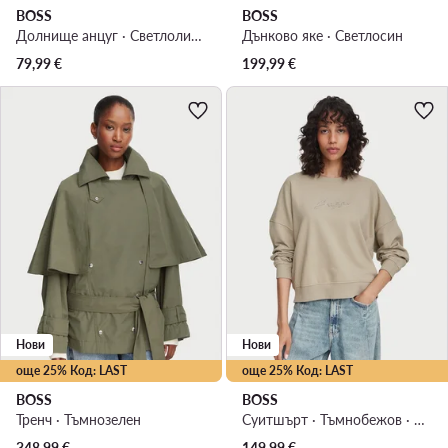
BOSS
BOSS
Долнище анцуг · Светлолилав · Regular Fit
Дънково яке · Светлосин
79,99
€
199,99
€
Нови
Нови
още 25% Код: LAST
още 25% Код: LAST
BOSS
BOSS
Тренч · Тъмнозелен
Суитшърт · Тъмнобежов · Oversize
348,99
€
149,99
€