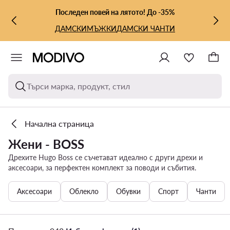
КЪМ ОСНОВНОТО СЪДЪРЖАНИЕ
КЪМ ТЪРСЕНЕ
Последен повей на лятото! До -35%
ДАМСКИ
МЪЖКИ
ДАМСКИ ЧАНТИ
Търси марка, продукт, стил
Начална страница
Жени - BOSS
Дрехите Hugo Boss се съчетават идеално с други дрехи и
аксесоари, за перфектен комплект за поводи и събития.
Аксесоари
Облекло
Обувки
Спорт
Чанти