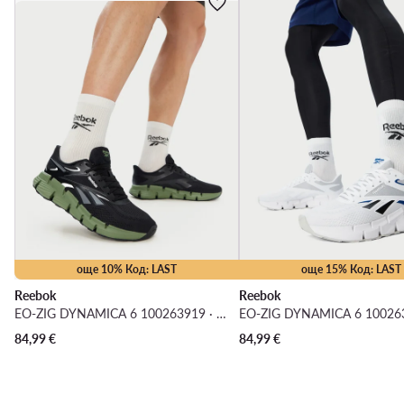
още 10% Код: LAST
още 15% Код: LAST
Reebok
Reebok
EO-ZIG DYNAMICA 6 100263919 · Маратонки за бягане
84,99
€
84,99
€