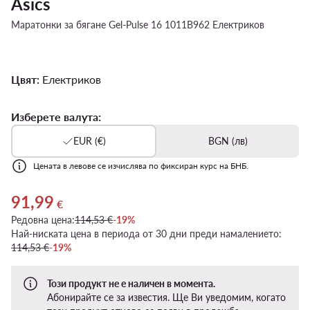
Asics
Маратонки за бягане Gel-Pulse 16 1011B962 Електриков
Цвят:
Електриков
Изберете валута:
EUR (€)
BGN (лв)
Цената в левове се изчислява по фиксиран курс на БНБ.
91,99
Актуална цена 91,99 €
€
Редовна цена:
114,53 €
-19%
Най-ниската цена в периода от 30 дни преди намалението:
114,53 €
-19%
Този продукт не е наличен в момента.
Абонирайте се за известия. Ще Ви уведомим, когато