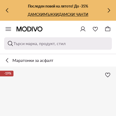
КЪМ ОСНОВНОТО СЪДЪРЖАНИЕ
КЪМ ТЪРСЕНЕ
Последен повей на лятото! До -35%
ДАМСКИ
МЪЖКИ
ДАМСКИ ЧАНТИ
Търси марка, продукт, стил
Маратонки за асфалт
-19%