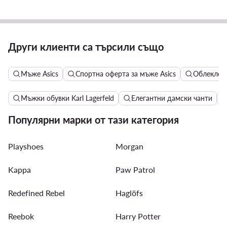
Други клиенти са търсили също
Мъже Asics
Спортна оферта за мъже Asics
Облекло, 
Мъжки обувки Karl Lagerfeld
Елегантни дамски чанти
Популярни марки от тази категория
Playshoes
Morgan
Kappa
Paw Patrol
Redefined Rebel
Haglöfs
Reebok
Harry Potter